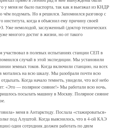
го у меня не было паспорта, так как я выезжал из КНДР
о чём подумать. Но я решился. Запомнился разговор с
 института, когда я объяснил ему причину своей
ФЗ. Уже немолодой, заслуженный (доктор технических
 уже многого достиг в жизни, но от такого
ом участвовал в полевых испытаниях станции СЕП в
апомнился случай в этой экспедиции. Мы установили
линии земных токов. Когда включили станцию, на всех
в мотались на всю шкалу. Мы разобрали почти всю
отдыхать. Когда начало темнеть, увидели, что всё небо
ит: «Это — полярное сияние!» Мы работали всю ночь,
 Пришлось посылать машину в Москву. Полярное сияние
ое.
товила» меня в Антарктиду. Послала «стажироваться»
олке под Алуштой. Когда выяснилось, что в 4-ой КАЭ
ции) один сотрудник должен работать по двум