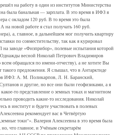
перешёл на работу в один из институтов Министерства
 была банальная — зарплата. В это время в ИФЗ я
ра с окладом 120 руб. В то время это была
А на новой работе я стал получать 160 руб.
ера), а, главное, в дальнейшем мог получить квартиру
ставки по совместительству, так как я курировал
 на заводе «Физприбор», полевые испытания которой
г. Однажды весной Николай Петрович Владимиров
 всем обращался по имени-отчеству), а не хотите Вы
т такого предложения. Я слышал, что в Антарктиде
ов ИФЗ: А. М. Поликарпов, Л. Н. Баранский,
 Султанов и другие, но все они были геофизиками, а я
 какое-то представление о земных токах и магнитном
ятельно проводить какие-то исследования. Николай
сь в институт и будете участвовать в полевых
Алексеевна рекомендует вас в Четвёртую
земные токи“». Валерия Алексеевна в это время была
но, что главное, и Учёным секретарём
езидиуме АН СССР по проведению Международного