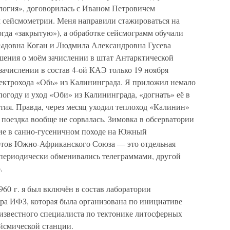
логия», договорилась с Иваном Петровичем
 сейсмометрии. Меня направили стажироваться на
да «закрытую»), а обработке сейсмограмм обучали
выдовна Коган и Людмила Александровна Гусева
ешения о моём зачислении в штат Антарктической
ачислении в состав 4-ой КАЭ только 19 ноября
-электрохода «Обь» из Калининграда. Я приложил немало
погоду и уход «Оби» из Калининграда, «догнать» её в
тия. Правда, через месяц уходил теплоход «Калинин»
я поездка вообще не сорвалась. Зимовка в обсерватории
тие в санно-гусеничном походе на Южный
ртов Южно-Африканского Союза — это отдельная
периодически обменивались телеграммами, другой
.
60 г. я был включён в состав лаборатории
ра ИФЗ, которая была организована по инициативе
 известного специалиста по тектонике литосферных
ейсмической станции.