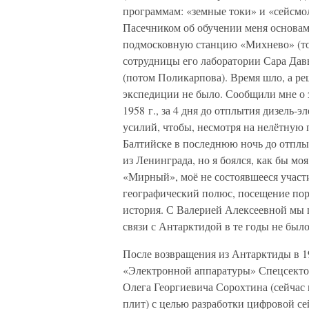
программам: «земные токи» и «сейсмо
Пасечником об обучении меня основам
подмосковную станцию «Михнево» (тог
сотрудницы его лаборатории Сара Да
(потом Поликарпова). Время шло, а р
экспедиции не было. Сообщили мне о з
1958 г., за 4 дня до отплытия дизель
усилий, чтобы, несмотря на нелётную 
Балтийске в последнюю ночь до отплы
из Ленинграда, но я боялся, как бы мо
«Мирный», моё не состоявшееся учас
географический полюс, посещение по
история. С Валерией Алексеевной мы 
связи с Антарктидой в те годы не было
После возвращения из Антарктиды в 19
«Электронной аппаратуры» Спецсекто
Олега Георгиевича Сорохтина (сейчас
плит) с целью разработки цифровой с