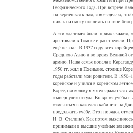
Геофизического Года. При встрече Вал
ты вернёшься к нам, я всё сделаю, что
никак на смогу повлиять на твои биог
А эти «данные» были, прямо скажем, «
арестовали в Томске и расстреляли. Пр
ещё не знал. В 1937 году всех корейце
Среднюю Азию и во время Великой от
армию. Наша семья попала в Караганд
1950 гг. жил в Пхеньяне, столице Кор
годы работали мои родители. В 1950–1
корейское и учился в корейском лётно
Корее, поскольку я хотел сражаться с
«завернули» оттуда. Во время учёбы в
отмечаться в каком-то кабинете на Дв
продолжить учёбу. Этот порядок отмен
И. В. Сталина). Как потом выяснилось
принимали в высшие учебные заведени
так как после возвращения из Китая 