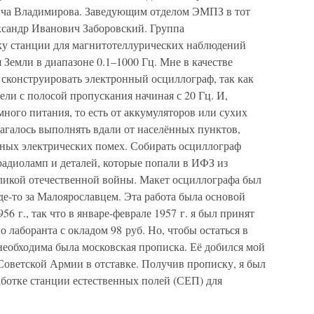
вича Владимирова. Заведующим отделом ЭМПЗ в тот
ксандр Иванович Заборовский. Группа
ку станции для магнитотеллурических наблюдений
 Земли в диапазоне 0.1–1000 Гц. Мне в качестве
сконструировать электронный осциллограф, так как
ли с полосой пропускания начиная с 20 Гц. И,
много питания, то есть от аккумуляторов или сухих
агалось выполнять вдали от населённых пунктов,
ых электрических помех. Собирать осциллограф
радиоламп и деталей, которые попали в ИФЗ из
ликой отечественной войны. Макет осциллографа был
е-то за Малоярославцем. Эта работа была основой
56 г., так что в январе-феврале 1957 г. я был принят
 лаборанта с окладом 98 руб. Но, чтобы остаться в
необходима была московская прописка. Её добился мой
Советской Армии в отставке. Получив прописку, я был
работке станции естественных полей (СЕП) для