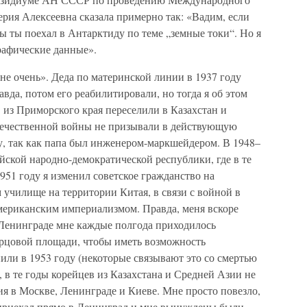
ерия Алексеевна сказала примерно так: «Вадим, если
бы ты поехал в Антарктиду по теме „земные токи“. Но я
рафические данные».
не очень». Деда по материнской линии в 1937 году
авда, потом его реабилитировали, но тогда я об этом
в из Приморского края переселили в Казахстан и
ечественной войны не призывали в действующую
у, так как папа был инженером-маркшейдером. В 1948–
ейской народно-демократической республики, где в те
951 году я изменил советское гражданство на
м училище на территории Китая, в связи с войной в
 американским империализмом. Правда, меня вскоре
 Ленинграде мне каждые полгода приходилось
орцовой площади, чтобы иметь возможность
или в 1953 году (некоторые связывают это со смертью
, в те годы корейцев из Казахстана и Средней Азии не
я в Москве, Ленинграде и Киеве. Мне просто повезло,
я приехал прямо в Ленинград и мне вынуждены были