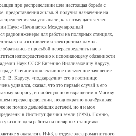
градцев при распределении шла настоящая борьба с
ое, предоставления жилья. Я получил назначение на
распределения мы услышали, как возмущается член
мии Наук: «Начинается Международный
ся радиоинженеры для работы на полярных станциях,
енников по изготовлению электронных ламп».
е обратились с просьбой перераспределить нас в
титься непосредственно к исполняющему обязанности
кадемии Наук СССР Евгению Виллиамовичу Карусу,
инграде. Сочинив коллективное письменное заявление
 Е. В. Карусу, «подкараулив» его в гостинице
ень удивился, сказал, что это первый случай в его
 такому вопросу, и пообещал по возвращении в Москву
шем перераспределении, неоднократно подчёркивая:
же не помню дальнейших деталей, но я и моя
пределены в Институт физики земли (ИФЗ). Помню,
ко указано: «для работы на полярных станциях».
актике я оказался в ИФЗ, в отделе электромагнитного