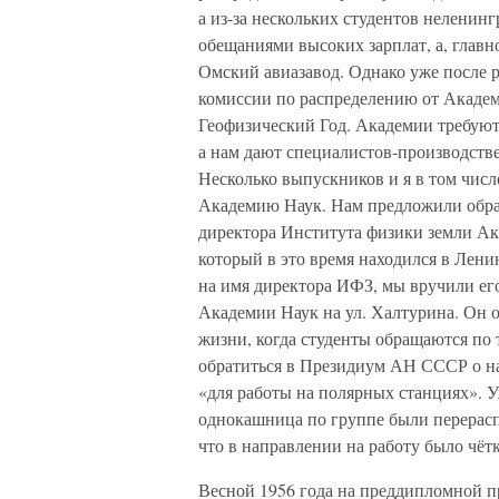
а из-за нескольких студентов неленин
обещаниями высоких зарплат, а, главн
Омский авиазавод. Однако уже после 
комиссии по распределению от Акаде
Геофизический Год. Академии требуют
а нам дают специалистов-производств
Несколько выпускников и я в том числ
Академию Наук. Нам предложили обра
директора Института физики земли А
который в это время находился в Лен
на имя директора ИФЗ, мы вручили его
Академии Наук на ул. Халтурина. Он оч
жизни, когда студенты обращаются по
обратиться в Президиум АН СССР о на
«для работы на полярных станциях». У
однокашница по группе были перерас
что в направлении на работу было чёт
Весной 1956 года на преддипломной пр