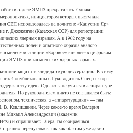
работа в отделе ЭМПЗ прекратилась. Однако,
в мероприятиях, инициатором которых выступала
нция СЕП использовалась на полигоне «Капустин Яр»
оне г. Джезказган (Казахская ССР) для регистрации
ческих ядерных взрывах. А в 1962 году на
стественных полей и опытного образца аналого-
 сейсмической станции «Боровое» впервые в цифровом
ации ЭМПЗ при космических ядерных взрывах.
жил мне защитить кандидатскую диссертацию. К этому
из них 4 опубликованных. Руководитель Спец-сектора
держал эту идею. Однако, я не учился в аспирантуре
водителя. Но руководителем никто не соглашался быть:
 основном, техническая, а «аппаратурщики» — там
. В. Кевлишвили. Через какое-то время Валерия
мне Михаил Александрович (академик
 ИФЗ) и спрашивает: „Лера, ты собираешься
страшно перепугалась, так как об этом уже давно