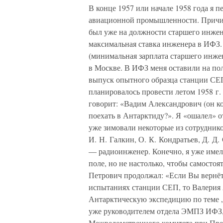
В конце 1957 или начале 1958 года я 
авиационной промышленности. Причина
был уже на должности старшего инжене
максимальная ставка инженера в ИФЗ. 
(минимальная зарплата старшего инжен
в Москве. В ИФЗ меня оставили на пол
выпуск опытного образца станции СЕП
планировалось провести летом 1958 
говорит: «Вадим Александрович (он ко
поехать в Антарктиду?». Я «ошалел» о
уже зимовали некоторые из сотрудник
И. Н. Галкин, О. К. Кондратьев, Д. Д.
— радиоинженер. Конечно, я уже имел
поле, но не настолько, чтобы самосто
Петрович продолжал: «Если Вы вернёте
испытаниях станции СЕП, то Валерия 
Антарктическую экспедицию по теме „
уже руководителем отдела ЭМПЗ ИФЗ, 
Межведомственного комитета при Пр