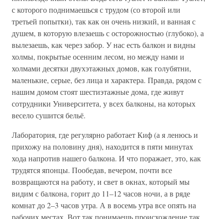
с которого поднимаешься с трудом (со второй или
третьей попытки), так как он очень низкий, и ванная с
душем, в которую влезаешь с осторожностью (глубоко), а
вылезаешь, как через забор. У нас есть балкон и видны
холмы, покрытые осенним лесом, но между нами и
холмами десятки двухэтажных домов, как голубятни,
маленькие, серые, без лица и характера. Правда, рядом с
нашим домом стоят шестиэтажные дома, где живут
сотрудники Университета, у всех балконы, на которых
весело сушится бельё.
Лаборатория, где регулярно работает Киф (а я ленюсь и
прихожу на половину дня), находится в пяти минутах
хода напротив нашего балкона. И что поражает, это, как
трудятся японцы. Пообедав, вечером, почти все
возвращаются на работу, и свет в окнах, который мы
видим с балкона, горит до 11–12 часов ночи, а в ряде
комнат до 2–3 часов утра. А в восемь утра все опять на
рабочих местах. Вот так понимаешь происхождение так