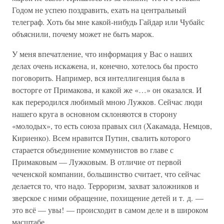
Годом не успею поздравить, ехать на центральный
телеграф. Хоть бы мне какой-нибудь Гайдар или Чубайс
объяснили, почему может не быть марок.
У меня впечатление, что информация у Вас о наших
делах очень искажена, и, конечно, хотелось бы просто
поговорить. Например, вся интеллигенция была в
восторге от Примакова, и какой же «…» он оказался. И
как переродился любимый мною Лужков. Сейчас люди
нашего круга в основном склоняются в сторону
«молодых», то есть союза правых сил (Хакамада, Немцов,
Кириенко). Всем нравится Путин, свалить которого
старается объединение коммунистов во главе с
Примаковым — Лужковым. В отличие от первой
чеченской компании, большинство считает, что сейчас
делается то, что надо. Терроризм, захват заложников и
зверское с ними обращение, похищение детей и т. д. —
это всё — увы! — происходит в самом деле и в широком
масштабе.