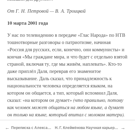
От Г. Н. Петровой — В. А. Троицкой
10 марта 2001 года
У нас по телевидению в передаче «Глас Народа» по НТВ
тошнотворные разговоры о патриотизме, начиная
«Россия для русских, если, конечно, они коммунисты» и
кончая «Мы граждане мира, и что будет с отдельно взятой
страной, включая ту, где мы живём, наплевать». Кто-то
даже приплёл Даля, переврав его знаменитое
высказывание. Даль сказал, что принадлежность к
национальности человека определяется языком, на
котором он общается, а тип, который вспомнил Даля,
сказал: «на котором он думает»
(что правильно, потому
как человек может общаться на любом языке, а думает
он только на языке, который впитал с молоком матери).
Ещё изводят нас передачи о бедняге Павле Бородине[22].
←
→
Переписка с Александром Жуком
Н. Г. Клеймёнова Научная карьера Валерии Троицкой
Ходят два анекдота: 1) Путин звонит Бородину и