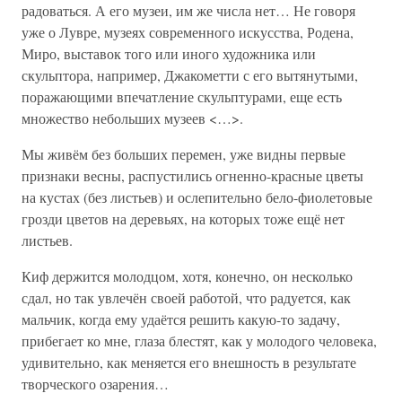
радоваться. А его музеи, им же числа нет… Не говоря
уже о Лувре, музеях современного искусства, Родена,
Миро, выставок того или иного художника или
скульптора, например, Джакометти с его вытянутыми,
поражающими впечатление скульптурами, еще есть
множество небольших музеев <…>.
Мы живём без больших перемен, уже видны первые
признаки весны, распустились огненно-красные цветы
на кустах (без листьев) и ослепительно бело-фиолетовые
грозди цветов на деревьях, на которых тоже ещё нет
листьев.
Киф держится молодцом, хотя, конечно, он несколько
сдал, но так увлечён своей работой, что радуется, как
мальчик, когда ему удаётся решить какую-то задачу,
прибегает ко мне, глаза блестят, как у молодого человека,
удивительно, как меняется его внешность в результате
творческого озарения…