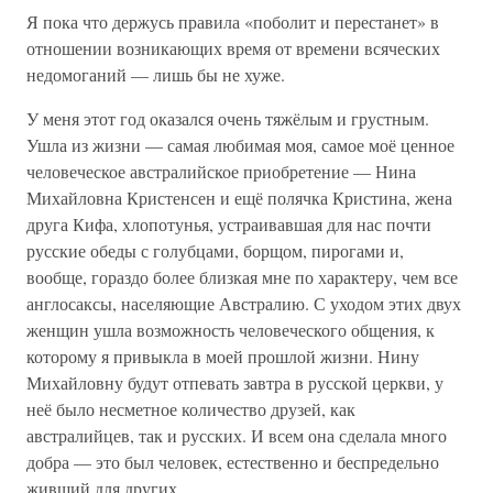
Я пока что держусь правила «поболит и перестанет» в
отношении возникающих время от времени всяческих
недомоганий — лишь бы не хуже.
У меня этот год оказался очень тяжёлым и грустным.
Ушла из жизни — самая любимая моя, самое моё ценное
человеческое австралийское приобретение — Нина
Михайловна Кристенсен и ещё полячка Кристина, жена
друга Кифа, хлопотунья, устраивавшая для нас почти
русские обеды с голубцами, борщом, пирогами и,
вообще, гораздо более близкая мне по характеру, чем все
англосаксы, населяющие Австралию. С уходом этих двух
женщин ушла возможность человеческого общения, к
которому я привыкла в моей прошлой жизни. Нину
Михайловну будут отпевать завтра в русской церкви, у
неё было несметное количество друзей, как
австралийцев, так и русских. И всем она сделала много
добра — это был человек, естественно и беспредельно
живший для других…