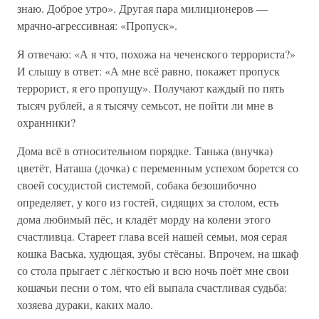
знаю. Доброе утро». Другая пара милиционеров —
мрачно-агрессивная: «Пропуск».
Я отвечаю: «А я что, похожа на чеченского террориста?»
И слышу в ответ: «А мне всё равно, покажет пропуск
террорист, я его пропущу». Получают каждый по пять
тысяч рублей, а я тысячу семьсот, не пойти ли мне в
охранники?
Дома всё в относительном порядке. Танька (внучка)
цветёт, Наташа (дочка) с переменным успехом борется со
своей сосудистой системой, собака безошибочно
определяет, у кого из гостей, сидящих за столом, есть
дома любимый пёс, и кладёт морду на колени этого
счастливца. Стареет глава всей нашей семьи, моя серая
кошка Васька, худющая, зубы стёсаны. Впрочем, на шкаф
со стола прыгает с лёгкостью и всю ночь поёт мне свои
кошачьи песни о том, что ей выпала счастливая судьба:
хозяева дураки, каких мало.