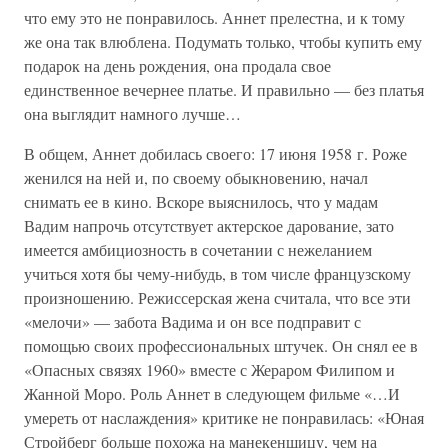
что ему это не понравилось. Аннет прелестна, и к тому
же она так влюблена. Подумать только, чтобы купить ему
подарок на день рождения, она продала свое
единственное вечернее платье. И правильно — без платья
она выглядит намного лучше…
В общем, Аннет добилась своего: 17 июня 1958 г. Роже
женился на ней и, по своему обыкновению, начал
снимать ее в кино. Вскоре выяснилось, что у мадам
Вадим напрочь отсутствует актерское дарование, зато
имеется амбициозность в сочетании с нежеланием
учиться хотя бы чему-нибудь, в том числе французскому
произношению. Режиссерская жена считала, что все эти
«мелочи» — забота Вадима и он все подправит с
помощью своих профессиональных штучек. Он снял ее в
«Опасных связях 1960» вместе с Жераром Филипом и
Жанной Моро. Роль Аннет в следующем фильме «…И
умереть от наслаждения» критике не понравилась: «Юная
Стройберг больше похожа на манекенщицу, чем на