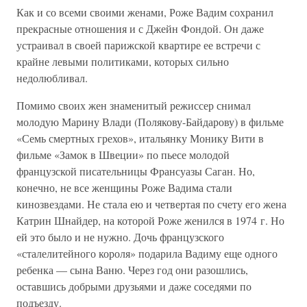
Как и со всеми своими женами, Роже Вадим сохранил
прекрасные отношения и с Джейн Фондой. Он даже
устраивал в своей парижской квартире ее встречи с
крайне левыми политиками, которых сильно
недолюбливал.
Помимо своих жен знаменитый режиссер снимал
молодую Марину Влади (Полякову-Байдарову) в фильме
«Семь смертных грехов», итальянку Монику Вити в
фильме «Замок в Швеции» по пьесе молодой
французской писательницы Франсуазы Саган. Но,
конечно, не все женщины Роже Вадима стали
кинозвездами. Не стала ею и четвертая по счету его жена
Катрин Шнайдер, на которой Роже женился в 1974 г. Но
ей это было и не нужно. Дочь французского
«сталелитейного короля» подарила Вадиму еще одного
ребенка — сына Ваню. Через год они разошлись,
оставшись добрыми друзьями и даже соседями по
подъезду.