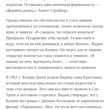
подписан. Оставалась одна маленькая формальность —
оформить развод с Аннет Стройберг.
Однако именно это обстоятельство и стало камнем
преткновения в их отношениях. Аннет позвонила своему
мужу и заявила: «Я слышала, ты собрался жениться?
Прекрасно. Поздравляю тебя, милый. Только имей в
виду: если ты на ней женишься, я заберу Натали». Вадим
растерянно смотрел на Катрин. Он видел, как ее широко
открытые золотистые глаза сужаются и темнеют. «Я
никому не хочу причинить боли», — отчетливо
выговорила она и, повернувшись, вышла из комнаты.
В 1963 г. Катрин Денев родила Вадиму сына Кристиана,
который впоследствии пошел по стопам родителей и
тоже стал актером. Лето они все вместе провели в Сен-
Тропе и постоянно ссорились. Вадим утверждал, что у
Катрин был роман с Джонни Холлидеем, ее партнером по
фильму «Парижанки». Мол, это из-за него она изменила