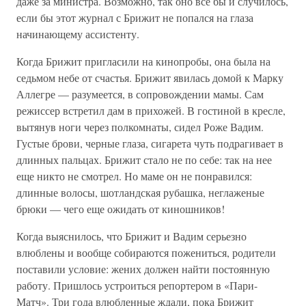
даже за министра. Возможно, так оно все бы и случилось,
если бы этот журнал с Брижит не попался на глаза
начинающему ассистенту.
Когда Брижит пригласили на кинопробы, она была на
седьмом небе от счастья. Брижит явилась домой к Марку
Аллегре — разумеется, в сопровождении мамы. Сам
режиссер встретил дам в прихожей. В гостиной в кресле,
вытянув ноги через полкомнаты, сидел Роже Вадим.
Густые брови, черные глаза, сигарета чуть подрагивает в
длинных пальцах. Брижит стало не по себе: так на нее
еще никто не смотрел. Но маме он не понравился:
длинные волосы, шотландская рубашка, неглаженые
брюки — чего еще ожидать от киношников!
Когда выяснилось, что Брижит и Вадим серьезно
влюблены и вообще собираются пожениться, родители
поставили условие: жених должен найти постоянную
работу. Пришлось устроиться репортером в «Пари-
Матч». Три года влюбленные ждали, пока Брижит