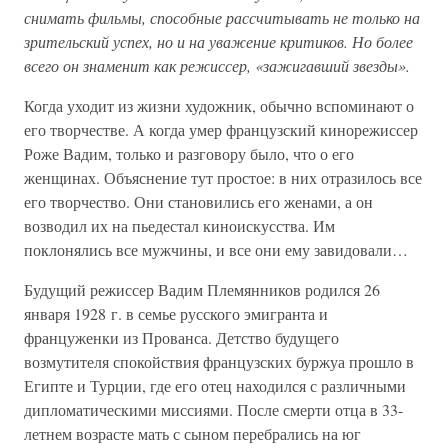
снимать фильмы, способные рассчитывать не только на
зрительский успех, но и на уважение критиков. Но более
всего он знаменит как режиссер, «зажигавший звезды».
Когда уходит из жизни художник, обычно вспоминают о
его творчестве. А когда умер французский кинорежиссер
Роже Вадим, только и разговору было, что о его
женщинах. Объяснение тут простое: в них отразилось все
его творчество. Они становились его женами, а он
возводил их на пьедестал киноискусства. Им
поклонялись все мужчины, и все они ему завидовали…
Будущий режиссер Вадим Племянников родился 26
января 1928 г. в семье русского эмигранта и
француженки из Прованса. Детство будущего
возмутителя спокойствия французских буржуа прошло в
Египте и Турции, где его отец находился с различными
дипломатическими миссиями. После смерти отца в 33-
летнем возрасте мать с сыном перебрались на юг