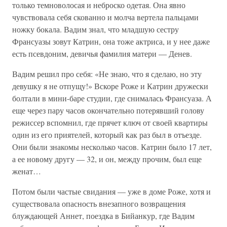
только темноволосая и неброско одетая. Она явно
чувствовала себя скованно и молча вертела пальцами
ножку бокала. Вадим знал, что младшую сестру
Франсуазы зовут Катрин, она тоже актриса, и у нее даже
есть псевдоним, девичья фамилия матери — Денев.
Вадим решил про себя: «Не знаю, что я сделаю, но эту
девушку я не отпущу!» Вскоре Роже и Катрин дружески
болтали в мини-баре студии, где снималась Франсуаза. А
еще через пару часов окончательно потерявший голову
режиссер вспомнил, где прячет ключ от своей квартиры
один из его приятелей, который как раз был в отъезде.
Они были знакомы несколько часов. Катрин было 17 лет,
а ее новому другу — 32, и он, между прочим, был еще
женат…
Потом были частые свидания — уже в доме Роже, хотя и
существовала опасность внезапного возвращения
блуждающей Аннет, поездка в Бийанкур, где Вадим