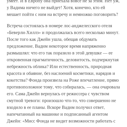
умеет. И в Европу она приехала вовсе не за этим. Нет уж,
у Вадима ничего не выйдет! Хотя, конечно, кто ей
мешает пойти с ним на встречу и немножко поговорить?
Встреча состоялась в номере лос-анджелесского отеля
«Беверли-Хиллз» и продолжалась всего несколько минут.
После того как Джейн ушла, обещав обдумать
предложение, Вадим некоторое время напряженно
размышлял: что его так поразило в этой девушке — ее
откровенная прагматичность, деловитость, подчеркнутая
небрежность облика? Или естественность, природная
красота и обаяние, без наслоений косметики, нарядов и
кокетства? Фонда произвела на Роже впечатление, прямо
противоположное тому, что собиралась, — она очаровала
его. Сама Джейн вернулась от режиссера с чувством
смутной тревоги: произошло что-то, что совершенно не
входило в ее планы. Вскоре Вадим получил ответ,
напечатанный на машинке и подписанный агентом
Джейн: «Мисс Фонда не видит возможности работать с