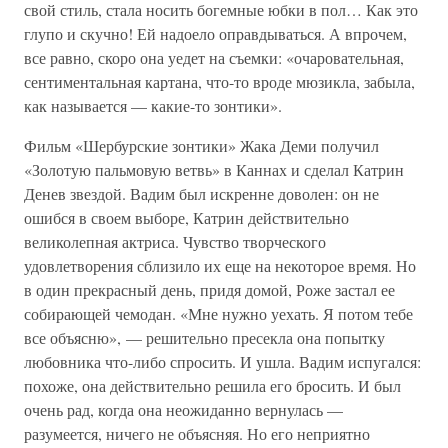
свой стиль, стала носить богемные юбки в пол… Как это
глупо и скучно! Ей надоело оправдываться. А впрочем,
все равно, скоро она уедет на съемки: «очаровательная,
сентиментальная картана, что-то вроде мюзикла, забыла,
как называется — какие-то зонтики».
Фильм «Шербурские зонтики» Жака Деми получил
«Золотую пальмовую ветвь» в Каннах и сделал Катрин
Денев звездой. Вадим был искренне доволен: он не
ошибся в своем выборе, Катрин действительно
великолепная актриса. Чувство творческого
удовлетворения сблизило их еще на некоторое время. Но
в один прекрасный день, придя домой, Роже застал ее
собирающей чемодан. «Мне нужно уехать. Я потом тебе
все объясню», — решительно пресекла она попытку
любовника что-либо спросить. И ушла. Вадим испугался:
похоже, она действительно решила его бросить. И был
очень рад, когда она неожиданно вернулась —
разумеется, ничего не объясняя. Но его неприятно