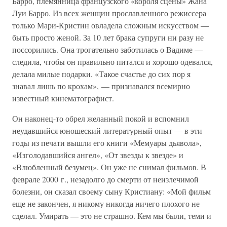
Барро, племянница французского «короля сцены» Жана
Луи Барро. Из всех женщин прославленного режиссера
только Мари-Кристин овладела сложным искусством —
быть просто женой. За 10 лет брака супруги ни разу не
поссорились. Она трогательно заботилась о Вадиме —
следила, чтобы он правильно питался и хорошо одевался,
делала милые подарки. «Такое счастье до сих пор я
знавал лишь по крохам», — признавался всемирно
известный кинематографист.
Он наконец-то обрел желанный покой и вспомнил
неудавшийся юношеский литературный опыт — в эти
годы из печати вышли его книги «Мемуары дьявола»,
«Изголодавшийся ангел», «От звезды к звезде» и
«Влюбленный безумец». Он уже не снимал фильмов. В
феврале 2000 г., незадолго до смерти от неизлечимой
болезни, он сказал своему сыну Кристиану: «Мой фильм
еще не закончен, я никому никогда ничего плохого не
сделал. Умирать — это не страшно. Кем мы были, теми и