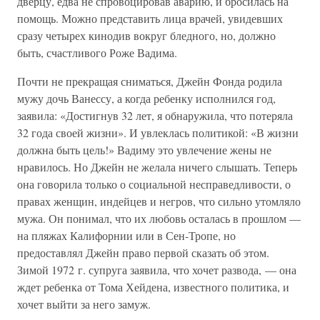
дверцу, едва не спровоцировав аварию, и бросилась на
помощь. Можно представить лица врачей, увидевших
сразу четырех кинодив вокруг бледного, но, должно
быть, счастливого Роже Вадима.
Почти не прекращая сниматься, Джейн Фонда родила
мужу дочь Ванессу, а когда ребенку исполнился год,
заявила: «Достигнув 32 лет, я обнаружила, что потеряла
32 года своей жизни». И увлеклась политикой: «В жизни
должна быть цель!» Вадиму это увлечение жены не
нравилось. Но Джейн не желала ничего слышать. Теперь
она говорила только о социальной несправедливости, о
правах женщин, индейцев и негров, что сильно утомляло
мужа. Он понимал, что их любовь осталась в прошлом —
на пляжах Калифорнии или в Сен-Тропе, но
предоставлял Джейн право первой сказать об этом.
Зимой 1972 г. супруга заявила, что хочет развода, — она
ждет ребенка от Тома Хейдена, известного политика, и
хочет выйти за него замуж.