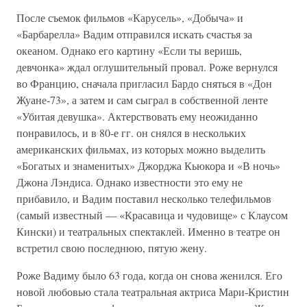
После съемок фильмов «Карусель», «Добыча» и
«Барбарелла» Вадим отправился искать счастья за
океаном. Однако его картину «Если ты веришь,
девчонка» ждал оглушительный провал. Роже вернулся
во Францию, сначала пригласил Бардо сняться в «Дон
Жуане-73», а затем и сам сыграл в собственной ленте
«Убитая девушка». Актерствовать ему неожиданно
понравилось, и в 80-е гг. он снялся в нескольких
американских фильмах, из которых можно выделить
«Богатых и знаменитых» Джорджа Кьюкора и «В ночь»
Джона Лэндиса. Однако известности это ему не
прибавило, и Вадим поставил несколько телефильмов
(самый известный — «Красавица и чудовище» с Клаусом
Кински) и театральных спектаклей. Именно в театре он
встретил свою последнюю, пятую жену.
Роже Вадиму было 63 года, когда он снова женился. Его
новой любовью стала театральная актриса Мари-Кристин