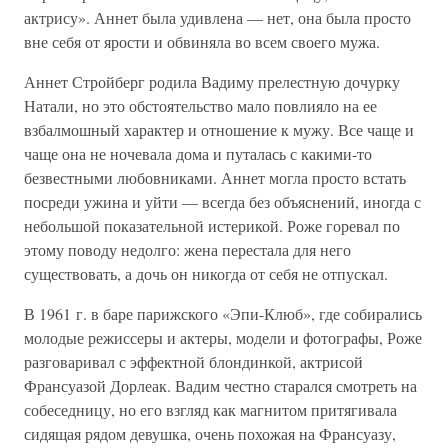
актрису». Аннет была удивлена — нет, она была просто
вне себя от ярости и обвиняла во всем своего мужа.
Аннет Стройберг родила Вадиму прелестную дочурку
Натали, но это обстоятельство мало повлияло на ее
взбалмошный характер и отношение к мужу. Все чаще и
чаще она не ночевала дома и путалась с какими-то
безвестными любовниками. Аннет могла просто встать
посреди ужина и уйти — всегда без объяснений, иногда с
небольшой показательной истерикой. Роже горевал по
этому поводу недолго: жена перестала для него
существовать, а дочь он никогда от себя не отпускал.
В 1961 г. в баре парижского «Эпи-Клюб», где собирались
молодые режиссеры и актеры, модели и фотографы, Роже
разговаривал с эффектной блондинкой, актрисой
Франсуазой Дорлеак. Вадим честно старался смотреть на
собеседницу, но его взгляд как магнитом притягивала
сидящая рядом девушка, очень похожая на Франсуазу,