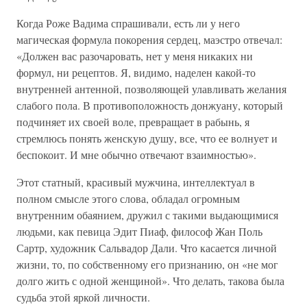
Когда Роже Вадима спрашивали, есть ли у него
магическая формула покорения сердец, маэстро отвечал:
«Должен вас разочаровать, нет у меня никаких ни
формул, ни рецептов. Я, видимо, наделен какой-то
внутренней антенной, позволяющей улавливать желания
слабого пола. В противоположность донжуану, который
подчиняет их своей воле, превращает в рабынь, я
стремлюсь понять женскую душу, все, что ее волнует и
беспокоит. И мне обычно отвечают взаимностью».
Этот статный, красивый мужчина, интеллектуал в
полном смысле этого слова, обладал огромным
внутренним обаянием, дружил с такими выдающимися
людьми, как певица Эдит Пиаф, философ Жан Поль
Сартр, художник Сальвадор Дали. Что касается личной
жизни, то, по собственному его признанию, он «не мог
долго жить с одной женщиной». Что делать, такова была
судьба этой яркой личности.