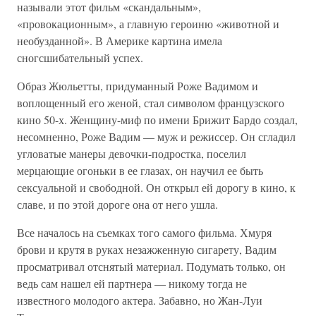
называли этот фильм «скандальным»,
«провокационным», а главную героиню «животной и
необузданной». В Америке картина имела
сногсшибательный успех.
Образ Жюльетты, придуманный Роже Вадимом и
воплощенный его женой, стал символом французского
кино 50-х. Женщину-миф по имени Брижит Бардо создал,
несомненно, Роже Вадим — муж и режиссер. Он сгладил
угловатые манеры девочки-подростка, поселил
мерцающие огоньки в ее глазах, он научил ее быть
сексуальной и свободной. Он открыл ей дорогу в кино, к
славе, и по этой дороге она от него ушла.
Все началось на съемках того самого фильма. Хмуря
брови и крутя в руках незажженную сигарету, Вадим
просматривал отснятый материал. Подумать только, он
ведь сам нашел ей партнера — никому тогда не
известного молодого актера. Забавно, но Жан-Луи