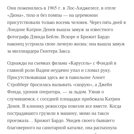
Они поженились в 1965 г. в Лос-Анджелесе, в отеле
«Дюна», тихо и без помпы — на церемонии
присутствовали только восемь человек. Через пять дней в
Лондоне Катрин Денев вышла замуж за известного
фотографа Дэвида Бейли. Вскоре и Брижит Бардо
наконец устроила свою личную жизнь: она вышла замуж
за миллиардера Гюнтера Закса.
Однажды на съемках фильма «Карусель» с Фондой в
главной роли Вадим неудачно упал и сломал руку.
Присутствовавшая здесь же в павильоне Аннет
Стройберг бросилась вызывать «скорую», а Джейн
Фонда, уронив оператора, — за льдом. Узнав о
случившемся, с соседней площадки прибежала Катрин
Денев. В клинику режиссера повезли все вместе. Когда
пострадавшего грузили в машину, мимо на такси
проезжала… Брижит Бардо. Увидев своего бывшего
благоверного на санитарной каталке, она распахнула