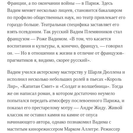
Франции, а по окончании войны — в Париж. Здесь
Вадим меняет несколько лицеев, становится бакалавром
по профилю общественных наук, но театр привлекает его
гораздо больше. Театральная специфика заставляет его
взять псевдоним. Так русский Вадим Племянников стал
французом — Роже Вадимом. «В том, что касается
воспитания и культуры, я, конечно, француз, — говорил
он. — Но в отношении к жизни в отличие от французов-
прагматиков я, видимо, скорее русский».
Вадим учился актерскому мастерству у Шарля Дюллена и
исполнил несколько небольших ролей в пьесах «Король
Лир», «Капитан Смит» и «Солдат и волшебница». Тогда
же он написал роман, в котором достаточно неумело
попытался передать атмосферу послевоенного Парижа, и
показал его престарелому мэтру — Андре Жиду. Живой
классик не оставил камня на камне от опуса
начинающего автора, однако познакомил Вадима с
маститым кинорежиссером Марком Аллегре. Режиссер