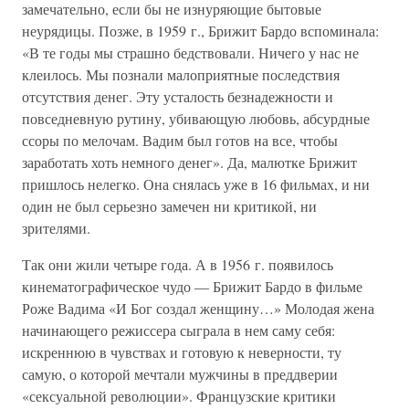
замечательно, если бы не изнуряющие бытовые
неурядицы. Позже, в 1959 г., Брижит Бардо вспоминала:
«В те годы мы страшно бедствовали. Ничего у нас не
клеилось. Мы познали малоприятные последствия
отсутствия денег. Эту усталость безнадежности и
повседневную рутину, убивающую любовь, абсурдные
ссоры по мелочам. Вадим был готов на все, чтобы
заработать хоть немного денег». Да, малютке Брижит
пришлось нелегко. Она снялась уже в 16 фильмах, и ни
один не был серьезно замечен ни критикой, ни
зрителями.
Так они жили четыре года. А в 1956 г. появилось
кинематографическое чудо — Брижит Бардо в фильме
Роже Вадима «И Бог создал женщину…» Молодая жена
начинающего режиссера сыграла в нем саму себя:
искреннюю в чувствах и готовую к неверности, ту
самую, о которой мечтали мужчины в преддверии
«сексуальной революции». Французские критики