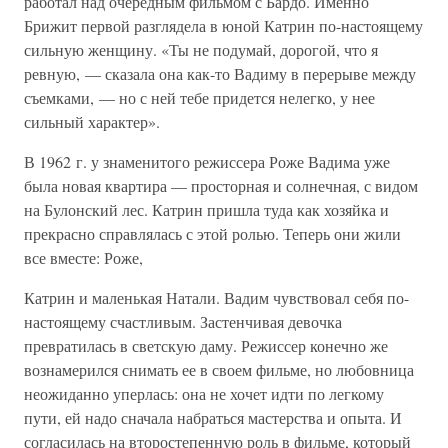
работал над очередным фильмом с Бардо. Именно
Брижит первой разглядела в юной Катрин по-настоящему
сильную женщину. «Ты не подумай, дорогой, что я
ревную, — сказала она как-то Вадиму в перерыве между
съемками, — но с ней тебе придется нелегко, у нее
сильный характер».
В 1962 г. у знаменитого режиссера Роже Вадима уже
была новая квартира — просторная и солнечная, с видом
на Булонский лес. Катрин пришла туда как хозяйка и
прекрасно справлялась с этой ролью. Теперь они жили
все вместе: Роже,
Катрин и маленькая Натали. Вадим чувствовал себя по-
настоящему счастливым. Застенчивая девочка
превратилась в светскую даму. Режиссер конечно же
вознамерился снимать ее в своем фильме, но любовница
неожиданно уперлась: она не хочет идти по легкому
пути, ей надо сначала набраться мастерства и опыта. И
согласилась на второстепенную роль в фильме, который