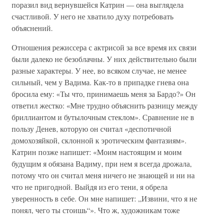
поразил вид вернувшейся Катрин — она выглядела
счастливой. У него не хватило духу потребовать
объяснений.
Отношения режиссера с актрисой за все время их связи
были далеко не безоблачны. У них действительно были
разные характеры. У нее, во всяком случае, не менее
сильный, чем у Вадима. Как-то в припадке гнева она
бросила ему: «Ты что, принимаешь меня за Бардо?» Он
ответил жестко: «Мне трудно объяснить разницу между
бриллиантом и бутылочным стеклом». Сравнение не в
пользу Денев, которую он считал «деспотичной
домохозяйкой, склонной к эротическим фантазиям».
Катрин позже напишет: «Моим настоящим и моим
будущим я обязана Вадиму, при нем я всегда дрожала,
потому что он считал меня ничего не знающей и ни на
что не пригодной. Выйдя из его тени, я обрела
уверенность в себе. Он мне напишет: „Извини, что я не
понял, чего ты стоишь“». Что ж, художникам тоже