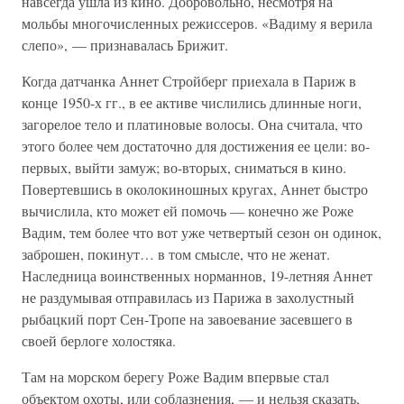
навсегда ушла из кино. Добровольно, несмотря на
мольбы многочисленных режиссеров. «Вадиму я верила
слепо», — признавалась Брижит.
Когда датчанка Аннет Стройберг приехала в Париж в
конце 1950-х гг., в ее активе числились длинные ноги,
загорелое тело и платиновые волосы. Она считала, что
этого более чем достаточно для достижения ее цели: во-
первых, выйти замуж; во-вторых, сниматься в кино.
Повертевшись в околокиношных кругах, Аннет быстро
вычислила, кто может ей помочь — конечно же Роже
Вадим, тем более что вот уже четвертый сезон он одинок,
заброшен, покинут… в том смысле, что не женат.
Наследница воинственных норманнов, 19-летняя Аннет
не раздумывая отправилась из Парижа в захолустный
рыбацкий порт Сен-Тропе на завоевание засевшего в
своей берлоге холостяка.
Там на морском берегу Роже Вадим впервые стал
объектом охоты, или соблазнения, — и нельзя сказать,