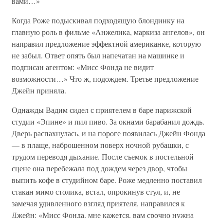
вами…»
Когда Роже подыскивал подходящую блондинку на
главную роль в фильме «Анжелика, маркиза ангелов», он
направил предложение эффектной американке, которую
не забыл. Ответ опять был напечатан на машинке и
подписан агентом: «Мисс Фонда не видит
возможности…» Что ж, подождем. Третье предложение
Джейн приняла.
Однажды Вадим сидел с приятелем в баре парижской
студии «Эпине» и пил пиво. За окнами барабанил дождь.
Дверь распахнулась, и на пороге появилась Джейн Фонда
— в плаще, наброшенном поверх ночной рубашки, с
трудом переводя дыхание. После съемок в постельной
сцене она перебежала под дождем через двор, чтобы
выпить кофе в студийном баре. Роже медленно поставил
стакан мимо столика, встал, опрокинув стул, и, не
замечая удивленного взгляд приятеля, направился к
Джейн: «Мисс Фонда, мне кажется, вам срочно нужна