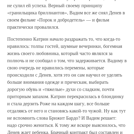
не сулил ей успеха. Верный своему принципу
«гранильщика бриллиантов», Вадим все же снял Денев в
своем фильме «Порок и добродетель» — и фильм
практически провалился.
Постепенно Катрин начало раздражать то, что когда-то
нравилось: толпы гостей, шумные вечеринки, богемная
жизнь своего любовника, который часто являлся за
полночь и не сообщал о том, что задерживается. Вадиму в
свою очередь не нравились перемены, которые
происходили с Денев, хотя это он сам научил ее уделять
больше внимания одежде и прическам, выбирать
дорогую обувь и «тяжелые» духи со сладким, почти
приторным запахом. Катрин перекрасилась в блондинку
и стала дерзить Роже на каждом шагу, все больше
отдаляясь от него и становясь какой-то чужой. Ну как тут
не вспомнить слова Брижит Бардо? И Вадим решает:
надо срочно жениться. К тому же вскоре выяснилось, что
Денев ждет ребенка. Брачный контракт был составлен и