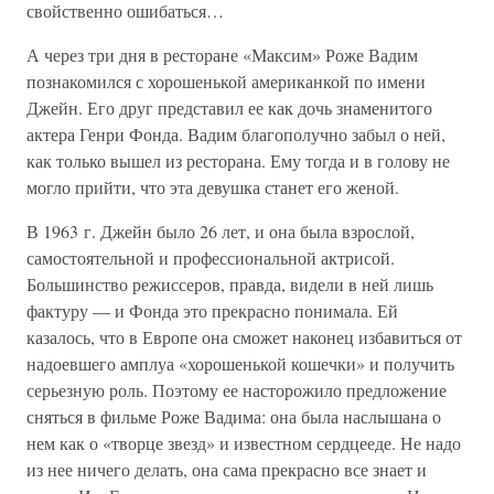
свойственно ошибаться…
А через три дня в ресторане «Максим» Роже Вадим
познакомился с хорошенькой американкой по имени
Джейн. Его друг представил ее как дочь знаменитого
актера Генри Фонда. Вадим благополучно забыл о ней,
как только вышел из ресторана. Ему тогда и в голову не
могло прийти, что эта девушка станет его женой.
В 1963 г. Джейн было 26 лет, и она была взрослой,
самостоятельной и профессиональной актрисой.
Большинство режиссеров, правда, видели в ней лишь
фактуру — и Фонда это прекрасно понимала. Ей
казалось, что в Европе она сможет наконец избавиться от
надоевшего амплуа «хорошенькой кошечки» и получить
серьезную роль. Поэтому ее насторожило предложение
сняться в фильме Роже Вадима: она была наслышана о
нем как о «творце звезд» и известном сердцееде. Не надо
из нее ничего делать, она сама прекрасно все знает и