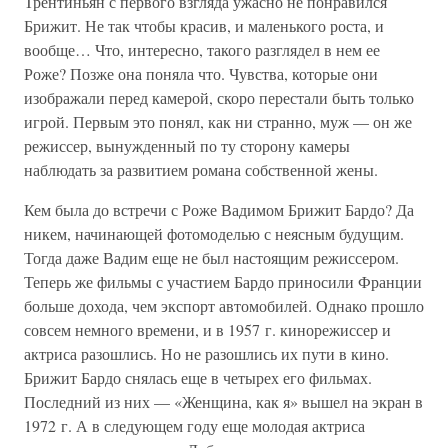
Трентиньян с первого взгляда ужасно не понравился
Брижит. Не так чтобы красив, и маленького роста, и
вообще… Что, интересно, такого разглядел в нем ее
Роже? Позже она поняла что. Чувства, которые они
изображали перед камерой, скоро перестали быть только
игрой. Первым это понял, как ни странно, муж — он же
режиссер, вынужденный по ту сторону камеры
наблюдать за развитием романа собственной жены.
Кем была до встречи с Роже Вадимом Брижит Бардо? Да
никем, начинающей фотомоделью с неясным будущим.
Тогда даже Вадим еще не был настоящим режиссером.
Теперь же фильмы с участием Бардо приносили Франции
больше дохода, чем экспорт автомобилей. Однако прошло
совсем немного времени, и в 1957 г. кинорежиссер и
актриса разошлись. Но не разошлись их пути в кино.
Брижит Бардо снялась еще в четырех его фильмах.
Последний из них — «Женщина, как я» вышел на экран в
1972 г. А в следующем году еще молодая актриса