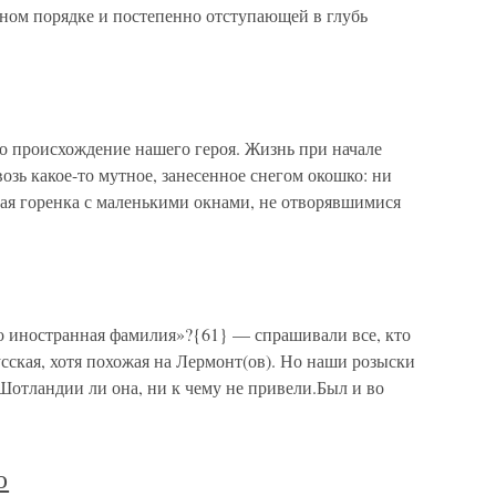
ном порядке и постепенно отступающей в глубь
роисхождение нашего героя. Жизнь при начале
возь какое-то мутное, занесенное снегом окошко: ни
кая горенка с маленькими окнами, не отворявшимися
о иностранная фамилия»?{61} — спрашивали все, кто
сская, хотя похожая на Лермонт(ов). Но наши розыски
Шотландии ли она, ни к чему не привели.Был и во
о