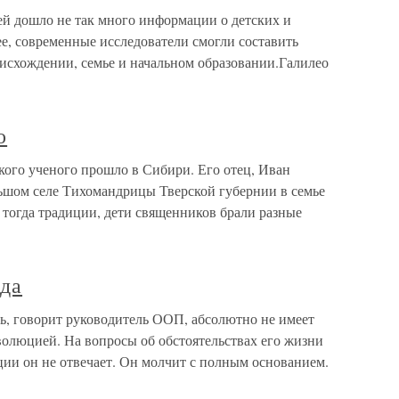
й дошло не так много информации о детских и
е, современные исследователи смогли составить
оисхождении, семье и начальном образовании.Галилео
о
кого ученого прошло в Сибири. Его отец, Иван
ьшом селе Тихомандрицы Тверской губернии в семье
тогда традиции, дети священников брали разные
еда
ть, говорит руководитель ООП, абсолютно не имеет
волюцией. На вопросы об обстоятельствах его жизни
ции он не отвечает. Он молчит с полным основанием.