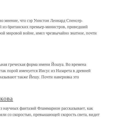
о мнение, что сэр Уинстон Леонард Спенсер-
й из британских премьер-министров, приведший
ой мировой войне, имел чрезвычайно знатное, почти
ная греческая форма имени Йошуа. Во времена
так порой именуется Иисус из Назарета в древней
 называют также Йешу. Почти наверняка это
икова
из научных фантазий Фламмарион рассказывает, как
земли со скоростью, превышающей скорость света, видит