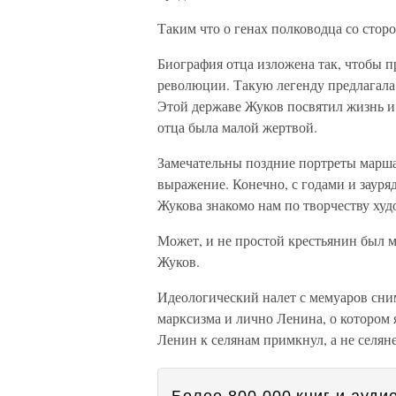
Таким что о генах полководца со стор
Биография отца изложена так, чтобы п
революции. Такую легенду предлагала 
Этой державе Жуков посвятил жизнь и 
отца была малой жертвой.
Замечательны поздние портреты маршал
выражение. Конечно, с годами и зауря
Жукова знакомо нам по творчеству ху
Может, и не простой крестьянин был 
Жуков.
Идеологический налет с мемуаров сним
марксизма и лично Ленина, о котором 
Ленин к селянам примкнул, а не селян