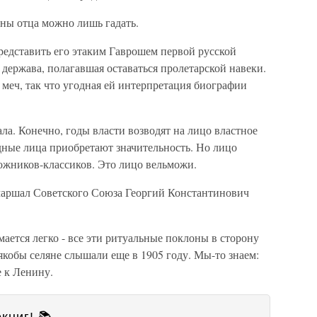
оны отца можно лишь гадать.
редставить его этаким Гаврошем первой русской
держава, полагавшая оставаться пролетарской навеки.
меч, так что угодная ей интерпретация биографии
а. Конечно, годы власти возводят на лицо властное
дные лица приобретают значительность. Но лицо
дожников-классиков. Это лицо вельможи.
маршал Советского Союза Георгий Константинович
ается легко - все эти ритуальные поклоны в сторону
якобы селяне слышали еще в 1905 году. Мы-то знаем:
е к Ленину.