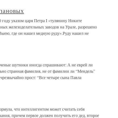
епановых
 году указом царя Петра I «тулянину Никите
иных железоделательных заводов на Урале, разрешено
Выею, где он нашел медную руду».Руду нашел не
ые шутники иногда спрашивают: А не еврей ли
но странная фамилия, не от фамилии ли “Мендель”
 чрезвычайно прост: “Все четыре сына Павла
ла, что интеллигентом может считать себя
ания, причем первое должен получить его дед, второе