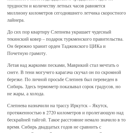
трудности и количеству летных часов равняется
миллиону километров сегодняшнего летчика скоростного
лайнера.
До сих пор квартиру Слепнева украшает чудесный
текинский ковер – подарок туркменского правительства.
Он бережно хранит орден Таджикского ЦИКа и
Почетную грамоту.
Летая над жаркими песками, Маврикий стал мечтать о
снеге. В тени могучего карагача скучал он по скромной
березке. По личной просьбе Слепнев был переведен в
Сибирь. Здесь термометр показывал сорок градусов, но
не жары, а холода.
Слепнева назначили на трассу Иркутск – Якутск,
протяженностью в 2720 километров и пролегающую над
бескрайней тайгой. Такое расстояние немало значило в то
время. Сибирь двадцатых годов не сравнить с