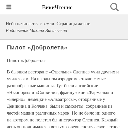
ВикиЧтение
Небо начинается с земли. Страницы жизни
Водопьянов Михаил Васильевич
Пилот «Добролета»
Пилот «Добролета»
В бывшем ресторане «Стрельна» Слепнев учил других и
учился сам. На школьном аэродроме стояли самые
разнообразные машины. Тут были английские
«Ньюпоры» и «Сопвичи», французские «Фарманы» и
«Блерио», немецкие «Альбатросы», отобранные у
Деникина и Колчака, были и самолеты, собранные из
частей машин различных марок. Но не было ни одного,
на котором не полетал бы инструктор Слепнев. Каждый
день он поднимался в воздух, совершенствуя свое летное