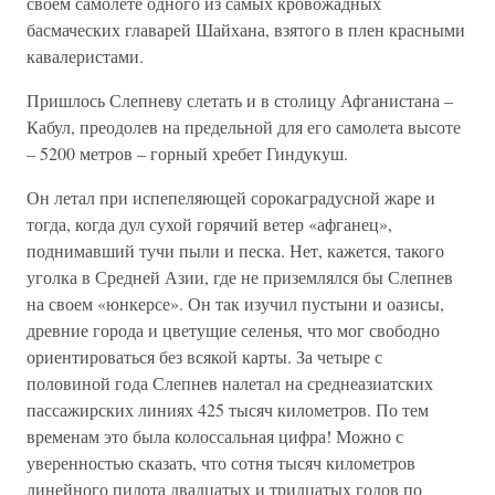
своем самолете одного из самых кровожадных
басмаческих главарей Шайхана, взятого в плен красными
кавалеристами.
Пришлось Слепневу слетать и в столицу Афганистана –
Кабул, преодолев на предельной для его самолета высоте
– 5200 метров – горный хребет Гиндукуш.
Он летал при испепеляющей сорокаградусной жаре и
тогда, когда дул сухой горячий ветер «афганец»,
поднимавший тучи пыли и песка. Нет, кажется, такого
уголка в Средней Азии, где не приземлялся бы Слепнев
на своем «юнкерсе». Он так изучил пустыни и оазисы,
древние города и цветущие селенья, что мог свободно
ориентироваться без всякой карты. За четыре с
половиной года Слепнев налетал на среднеазиатских
пассажирских линиях 425 тысяч километров. По тем
временам это была колоссальная цифра! Можно с
уверенностью сказать, что сотня тысяч километров
линейного пилота двадцатых и тридцатых годов по