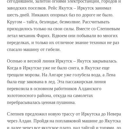
сегодняшней, залитой огнями электростанций, городов и
заводских поселков. Рейс Якутск – Иркутск занимал
шесть дней. Никаких опорных баз по дороге не было.
Кругом – тайга, безлюдье, безмолвие. Рассчитывать
приходилось только на свои силы. Вместе со Слепневым
летал механик Фарих. Вдвоем они побывали во многих
переделках, и только их отличное знание техники не раз
спасало машину от гибели.
Осенью и весной линия Иркутск – Якутск закрывалась.
Когда в Иркутске уже не было снега, в Якутске еще
трещали морозы. На Ангаре уже голубела вода, а Лена
была еще закована в лед. Эта пассажирская линия
перевозила в основном работников Алданского
золотоносного района, откуда на самолетах
перебрасывалась ценная пушнина.
Слепнев предложил новую трассу от Иркутска до Невера
через Алдан. Пройдя на поплавковой машине до Якутска
и далее через все якутское плато, над тайгой и топями, до