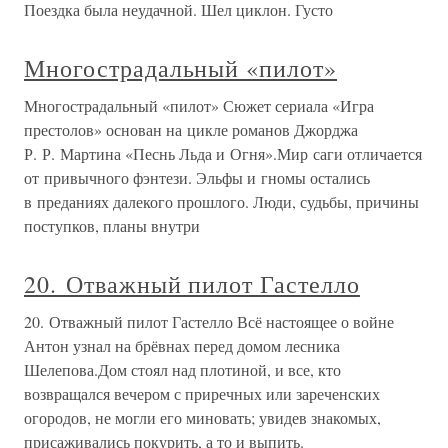
Поездка была неудачной. Шел циклон. Густо
Многострадальный «пилот»
Многострадальный «пилот» Сюжет сериала «Игра
престолов» основан на цикле романов Джорджа
Р. Р. Мартина «Песнь Льда и Огня».Мир саги отличается
от привычного фэнтези. Эльфы и гномы остались
в преданиях далекого прошлого. Люди, судьбы, причины
поступков, планы внутри
20. Отважный пилот Гастелло
20. Отважный пилот Гастелло Всё настоящее о войне
Антон узнал на брёвнах перед домом лесника
Шелепова.Дом стоял над плотиной, и все, кто
возвращался вечером с приречных или зареченских
огородов, не могли его миновать; увидев знакомых,
присаживались покурить, а то и выпить.