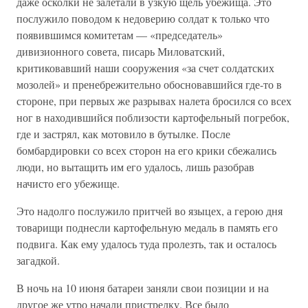
даже осколки не залетали в узкую щель убежища. Это
послужило поводом к недоверию солдат к только что
появившимся комитетам — «председатель»
дивизионного совета, писарь Миловатский,
критиковавший наши сооружения «за счет солдатских
мозолей» и пренебрежительно обосновавшийся где-то в
стороне, при первых же разрывах налета бросился со всех
ног в находившийся поблизости картофельный погребок,
где и застрял, как мотовило в бутылке. После
бомбардировки со всех сторон на его крики сбежались
люди, но вытащить им его удалось, лишь разобрав
начисто его убежище.
Это надолго послужило притчей во языцех, а герою дня
товарищи поднесли картофельную медаль в память его
подвига. Как ему удалось туда пролезть, так и осталось
загадкой.
В ночь на 10 июня батареи заняли свои позиции и на
другое же утро начали пристрелку. Все было