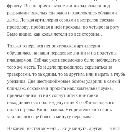
фронту. Все неприятельские линии задрожали под
разрывами тяжелых снарядов и заволоклись облаками
дыма. Легкая артиллерия сериями выстрелов срезала
проволоку, пробивая в ней проходы, по четыре на роту.
Было видно, как колья летели во все стороны…
Только теперь вся неприятельская артиллерия
обрушилась на наши передовые линии и на подступы
плацдармов. Сейчас уже невозможно было наблюдать с
того же места. То и дело приходилось скрываться за
траверсами, то за одним, то за другим, или нырять в глубь
убежища. Две шестидюймовые бомбы ударили в самый
блиндаж, осколками пробита наблюдательная будка,
причем одним из них согнут штык винтовки
находившегося подле «депутата» 8-го Финляндского
полка стрелка Виноградова. Неприятельский огонь
усиливался еще более в минуту перерыва…
Наконец, настал момент… Еще минута, другая — и вся