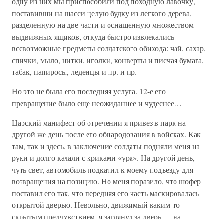
одну из них мы приспособили под походную лавочку,
поставивши на шасси целую будку из легкого дерева,
разделенную на две части и оснащенную множеством
выдвижных ящиков, откуда быстро извлекались
всевозможные предметы солдатского обихода: чай, сахар,
спички, мыло, нитки, иголки, конверты и писчая бумага,
табак, папиросы, леденцы и пр. и пр.
Но это не была его последняя услуга. 12-е его
превращение было еще неожиданнее и чудеснее…
Царский манифест об отречении я привез в парк на
другой же день после его обнародования в войсках. Как
там, так и здесь, в заключение солдаты подняли меня на
руки и долго качали с криками «ура». На другой день,
чуть свет, автомобиль подкатил к моему подъезду для
возвращения на позицию. Но меня поразило, что шофер
поставил его так, что передняя его часть маскировалась
открытой дверью. Невольно, движимый каким-то
скрытым предчувствием, я заглянул за дверь — на