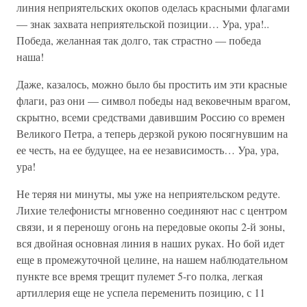
линия неприятельских окопов оделась красными флагами
— знак захвата неприятельской позиции… Ура, ура!..
Победа, желанная так долго, так страстно — победа
наша!
Даже, казалось, можно было бы простить им эти красные
флаги, раз они — символ победы над вековечным врагом,
скрытно, всеми средствами давившим Россию со времен
Великого Петра, а теперь дерзкой рукою посягнувшим на
ее честь, на ее будущее, на ее независимость… Ура, ура,
ура!
Не теряя ни минуты, мы уже на неприятельском редуте.
Лихие телефонисты мгновенно соединяют нас с центром
связи, и я переношу огонь на передовые окопы 2-й зоны,
вся двойная основная линия в наших руках. Но бой идет
еще в промежуточной целине, на нашем наблюдательном
пункте все время трещит пулемет 5-го полка, легкая
артиллерия еще не успела переменить позицию, с 11