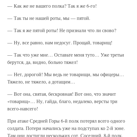
— Как же не вашего полка? Так я же 6-го!
— Так ты не нашей роты, мы — пятой.
— Так я же пятой роты! Не признали что ли свово?
— Ну, все равно, нам недосуг. Прощай, товарищ!
— Так что уже мне… Оставьте меня туто… Уже третьи
берутся, да, видно, больно тяжел!
— Нет, дорогой! Мы ведь не товарищи, мы офицеры…
Тяжело, не тяжело, а дотащим…
— Вот она, святая, бескровная! Вот оно, что значит
«товарищ»… Ну, гайда, благо, недалеко, версты три
всего-навсего!
При атаке Средней Горы 6-й полк потерял всего одного
солдата. Потери начались уже на подступах ко 2-й зоне.
Там они достигли нескольких сот. Соседний, 8-й полк,