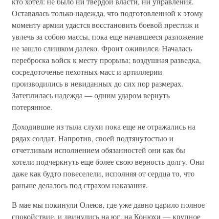
кто хотел: не было ни твердой власти, ни управления.
Оставалась только надежда, что подготовленной к этому
моменту армии удастся восстановить боевой престиж и
увлечь за собою массы, пока еще начавшееся разложение
не зашло слишком далеко. Фронт оживился. Началась
переброска войск к месту прорыва; воздушная разведка,
сосредоточенье пехотных масс и артиллерии
производились в невиданных до сих пор размерах.
Затеплилась надежда — одним ударом вернуть
потерянное.
Доходившие из тыла слухи пока еще не отражались на
рядах солдат. Напротив, своей подтянутостью и
отчетливым исполнением обязанностей они как бы
хотели подчеркнуть еще более свою верность долгу. Они
даже как будто повеселели, исполняя от сердца то, что
раньше делалось под страхом наказания.
В мае мы покинули Олеюв, где уже давно царило полное
спокойствие, и двинулись на юг, на Конюхи — крупное