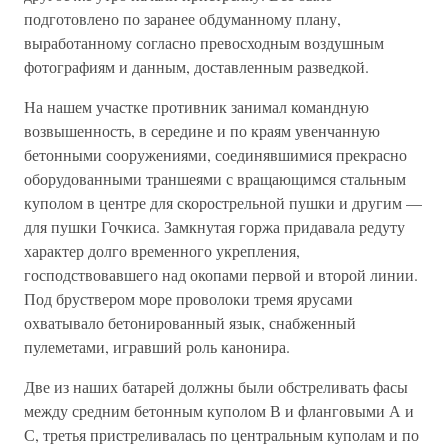
подготовлено по заранее обдуманному плану,
выработанному согласно превосходным воздушным
фотографиям и данным, доставленным разведкой.
На нашем участке противник занимал командную
возвышенность, в середине и по краям увенчанную
бетонными сооружениями, соединявшимися прекрасно
оборудованными траншеями с вращающимся стальным
куполом в центре для скорострельной пушки и другим —
для пушки Гочкиса. Замкнутая горжа придавала редуту
характер долго временного укрепления,
господствовавшего над окопами первой и второй линии.
Под бруствером море проволоки тремя ярусами
охватывало бетонированный язык, снабженный
пулеметами, игравший роль канонира.
Две из наших батарей должны были обстреливать фасы
между средним бетонным куполом В и фланговыми А и
С, третья пристреливалась по центральным куполам и по