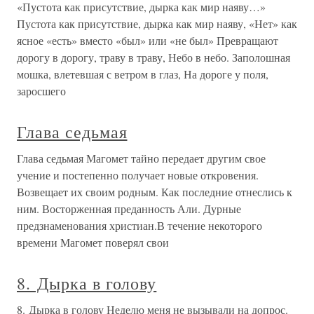
«Пустота как присутствие, дырка как мир наяву…»
Пустота как присутствие, дырка как мир наяву, «Нет» как
ясное «есть» вместо «был» или «не был» Превращают
дорогу в дорогу, траву в траву, Небо в небо. Заполошная
мошка, влетевшая с ветром в глаз, На дороге у поля,
заросшего
Глава седьмая
Глава седьмая Магомет тайно передает другим свое
учение и постепенно получает новые откровения.
Возвещает их своим родным. Как последние отнеслись к
ним. Восторженная преданность Али. Дурные
предзнаменования христиан.В течение некоторого
времени Магомет поверял свои
8. Дырка в голову
8. Дырка в голову Неделю меня не вызывали на допрос.