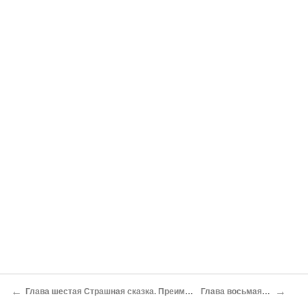
←
→
Глава шестая Страшная сказка. Преимущественно от первого лица
Глава восьмая Стена Плача