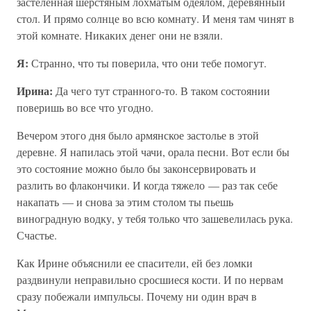
застеленная шерстяным лохматым одеялом, деревянный
стол. И прямо солнце во всю комнату. И меня там чинят в
этой комнате. Никаких денег они не взяли.
Я:
Странно, что ты поверила, что они тебе помогут.
Ирина:
Да чего тут странного-то. В таком состоянии
поверишь во все что угодно.
Вечером этого дня было армянское застолье в этой
деревне. Я напилась этой чачи, орала песни. Вот если бы
это состояние можно было бы законсервировать и
разлить во флакончики. И когда тяжело — раз так себе
накапать — и снова за этим столом ты пьешь
виноградную водку, у тебя только что зашевелилась рука.
Счастье.
Как Ирине объяснили ее спасители, ей без ломки
раздвинули неправильно сросшиеся кости. И по нервам
сразу побежали импульсы. Почему ни один врач в