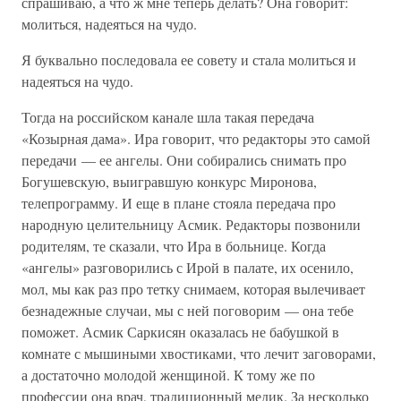
спрашиваю, а что ж мне теперь делать? Она говорит:
молиться, надеяться на чудо.
Я буквально последовала ее совету и стала молиться и
надеяться на чудо.
Тогда на российском канале шла такая передача
«Козырная дама». Ира говорит, что редакторы это самой
передачи — ее ангелы. Они собирались снимать про
Богушевскую, выигравшую конкурс Миронова,
телепрограмму. И еще в плане стояла передача про
народную целительницу Асмик. Редакторы позвонили
родителям, те сказали, что Ира в больнице. Когда
«ангелы» разговорились с Ирой в палате, их осенило,
мол, мы как раз про тетку снимаем, которая вылечивает
безнадежные случаи, мы с ней поговорим — она тебе
поможет. Асмик Саркисян оказалась не бабушкой в
комнате с мышиными хвостиками, что лечит заговорами,
а достаточно молодой женщиной. К тому же по
профессии она врач, традиционный медик. За несколько