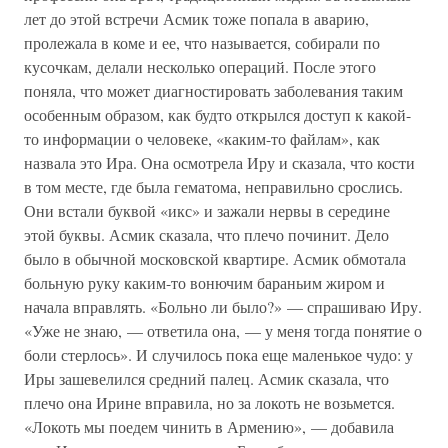
лет до этой встречи Асмик тоже попала в аварию,
пролежала в коме и ее, что называется, собирали по
кусочкам, делали несколько операций. После этого
поняла, что может диагностировать заболевания таким
особенным образом, как будто открылся доступ к какой-
то информации о человеке, «каким-то файлам», как
назвала это Ира. Она осмотрела Иру и сказала, что кости
в том месте, где была гематома, неправильно срослись.
Они встали буквой «икс» и зажали нервы в середине
этой буквы. Асмик сказала, что плечо починит. Дело
было в обычной московской квартире. Асмик обмотала
больную руку каким-то вонючим бараньим жиром и
начала вправлять. «Больно ли было?» — спрашиваю Иру.
«Уже не знаю, — ответила она, — у меня тогда понятие о
боли стерлось». И случилось пока еще маленькое чудо: у
Иры зашевелился средний палец. Асмик сказала, что
плечо она Ирине вправила, но за локоть не возьмется.
«Локоть мы поедем чинить в Армению», — добавила