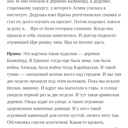
она. И они поехали в деревню Базмаберд, к дедушке,
старенькому хирургу, у которого Асмик училась в
институте. Дедушка взял Ирины рентгеновские снимки и
стал их долго изучать на просвет. Потом подошел, взялся
за руку и… Ира от боли потеряла сознание. Когда она
пришла в себя, пальцы шевелились. И доктор подносит
очумевшей Ире рюмку чачи. Ира не вполне здесь.
Ирина:
Это картина такая чудесная — деревня
Базмаберд. В Ереване тогда еще была зима, там была
война, блокада, была война тогда Карабахская. И такой
туман — свинцовый колпак висел над городом. И мы там
две недели прожили под этим колпаком. Пока мы искали
бензин, машину. И вдруг мы выползли в горы, я солнце
увидела первый раз за две недели. И тут такая армянская
деревня. Овцы ходят по улице, и такие огромные
здоровенные каменные домищи. И у него такой
огромный каменный дом почти пустой, ничего нету там.
Обстановка совсем аскетичная. Какая-то кровать,