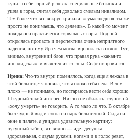
купила себе горный рюкзак, специальные ботинки и
ушла в горы, считая себя довольно смелым инвалидом.
Тем более что все вокруг кричали: «сумасшедшая, ты же
просто не понимаешь, что делаешь». В какой-то момент
похода она практически сорвалась с горы. Под ней
открылась пропасть и перспектива очень неприятного
падения, потому Ира чем могла, вцепилась в склон. Тут,
видимо, внутренний блок, что правая рука «какая-то
инвалидская», и вылетел из головы. Софт поправился.
Ирина:
Что-то внутри поменялось, когда еще я лежала в
этой больнице: я поняла, что я плохо себя вела. В чем
плохо — не понимаю, но постараюсь вести себя хорошо.
Шкурный такой интерес. Никого не обижать, глупостей
«хочу умереть» не говорить. А то мало ли что. В октябре
был чудный вид из окна на парк больничный. Сидя на
окне в палате, я увидела удивительную картину:
чугунный забор, все видно — идет девушка
здоровенькая, с двумя руками, ногами и в голос ревет,