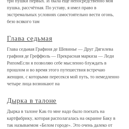
три пушки первых. И была ещё непосредственно моя
пушка, рассчётная. По уставу, я имел право в
экстремальных условиях самостоятельно вести огонь,
безо всякого там
Глава седьмая
Глава седьмая Графиня де Шевинье — Друг Дягилева
графиня де Греффюль — Прекрасная маркиза — Леди
РипомЕсли я позволяю себе мысленно блуждать в
прошлом и во время этого путешествия встречаю
женщин, с которыми пересекся мой путь, то немедленно
четыре лица возникают на
Дырка в талоне
Дырка в талоне Как-то мне надо было поехать на
картфабрику, которая располагалась на окраине Баку в
так называемом «Белом городе». Это очень далеко от