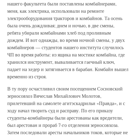
нашего факультета были поставлены комбайнерами,
меня, как электрика, использовали на ремонте
электрооборудования тракторов и комбайнов. Та осень
была очень дождливая; днем и ночью, в две смены,
ребята убирали комбайнами хлеб под проливным
дождем. И вот однажды, во время ночной смены, у двух
комбайнеров — студентов нашего института случилось
ЧП во время работы: из ящика на мостике комбайна, где
хранился инструмент, вываливается гаечный ключ,
падает на хедер и затягивается в барабан. Комбайн вышел
временно из строя.
В ту пору осчастливил своим посещением Сосновский
зерносовхоз Вячеслав Михайлович Молотов,
прилетевший на самолете агитэскадрильи «Правда», и с
ходу начал творить суд и расправу. По его приказу
студенты-комбайнеры были арестованы как вредители,
был арестован и прораб 7-го отделения зерносовхоза.
Затем последовали аресты начальников токов, которые не