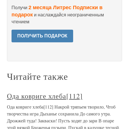
2 месяца Литрес Подписки в
Получи
подарок
и наслаждайся неограниченным
чтением
ПОЛУЧИТЬ ПОДАРОК
Читайте также
Ода ковриге хлеба[112]
Ода ковриге хлеба[112] Накрой тряпьем творило, Чтоб
творчества игра Дыханье сохранила До самого утра.
Дрожжей туда! Закваски! Пусть ходят до зари В опаре
этой вязкой Броженья пузыри. Пускай в кадушке тесной,