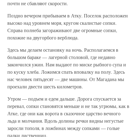
почти не сбавляют скорости.
Поздно вечером прибываем в Атку. Поселок расположен
высоко над уровнем моря, кругом скалистые сопки.
Справа полнеба загораживают две огромные сопки,
похожие на двугорбого верблюда.
Здесь мы делаем остановку на ночь. Располагаемся в
большом бараке — лагерной столовой, где недавно
закончился ужин. Нам выдают по миске рыбного супа и
по куску хлеба. Ложимся спать вповалку на полу. Здесь
нас человек пятьдесят — две машины. От Магадана мы
проехали двести шесть километров.
Утром — подъем и едем дальше. Дорога спускается за
перевал, сопки становятся меньше и не так угрюмы, как в
Атке, где они как ворота в сказочное царство вечного
льда и молчания. Вдоль долины речки видны негустые
заросли тополя, в ложбинах между сопками — голые
палки лиственниц.