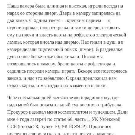
Наша камера была длинная и высокая, играли всегда на
нарах со стороны двери. Дверь в камеру запиралась на
два замка. С одним зэком — крепким парнем — я
отрепетировал, пока открывали замки двери, вставать
ему на плечи и класть карты на рефлектор электрической
лампы, которая висела над дверью. Нас гнали в душ, а в
камере делали тщательный обыск (шмон). В раздевалке
душа наше белье тоже обыскивали. Потом мы
возвращались в камеру, брали карты с рефлектора и
садились посреди камеры играть. Вскоре все повторялось
заново, и нас это забавляло. Охрана предложила нам
отдать карты, и мы отдали их взамен на шашки.
Через несколько дней меня отвезли в радиошколу, где
надо мной был показательный суд военного трибунала.
Прокурор называл меня космополитом и тунеядцем. Дали
мне 4 года лагерей по статье 66, часть 1, УК Узбекской
ССР (статья 58, пункт 10, УК РСФСР). Произнося
последнее слово, я сказал, что это не суд, а комедия.