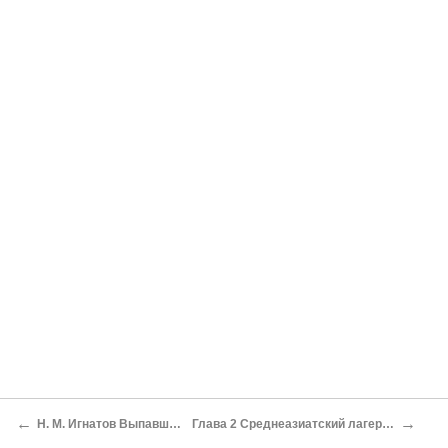
←
→
Н. М. Игнатов Выпавшая доля
Глава 2 Среднеазиатский лагерь (Сазлаг)