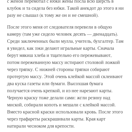
с женой перемотал с юбки жены посла всю шерсть в
клубок и та сидела без юбки. Такой анекдот до этого я ни
разу не слышал (к тому же он и не смешной).
После этого меня от следователя перевели в общую
камеру (там уже сидело человек десять — двенадцать).
Среди заключенных были мулла, учитель, бухгалтер. Там
я увидел, как зэки делают игральные карты. Сначала
берут мякиш хлеба и тщательно его пережевывают,
потом пережеванную массу истирают столовой ложкой
через тряпку. С нижней стороны тряпки собирают
протертую массу. Этой очень клейкой массой склеивают
два куска газеты или бумаги. Высохшая бумага
получается очень крепкой, и из нее нарезают карты.
Черную краску тоже делали сами: жгли резину над
миской, собирали копоть и мешали с клейкой массой.
Вместо красной краски использовали кровь. После этого
через трафареты раскрашивали карты. Края карт
натирали чесноком для крепости.