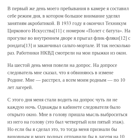
В первый же день моего пребывания в камере я составил
себе режим дня, в котором большое внимание уделял
занятиям акробатикой. В 1933 году я окончил Техникум
Циркового Искусства[11] с номером «Полет с батута». На
прогулке во внутреннем дворе я прыгал флик-фляки[12] с
рондата[13] и заканчивал сальто-мортале. И так несколько
раз. Работники НКВД смотрели на мои прыжки из окон.
На шестой день меня повели на допрос. На допросе
следователь мне сказал, что я обвиняюсь в измене
Родине. Мне — расстрел, а всем моим родным — по 10
лет лагерей.
С этого дня меня стали водить на допрос чуть ли не
каждую ночь. Однажды в кабинете следователя было
открыто окно. Мне в голову пришла мысль выброситься
из него на голову (это был четвертый или пятый этаж).
Но если бы я сделал это, то тогда меня признали бы
виновным и моих родных отправили бы в лагеря на 10