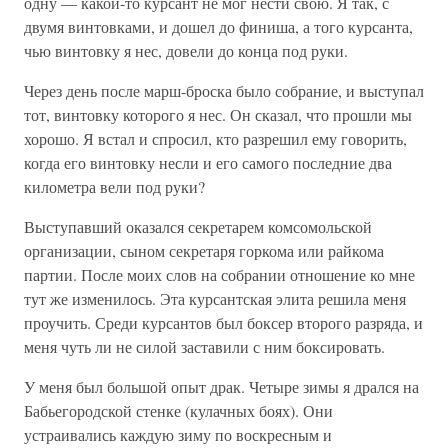
одну — какой-то курсант не мог нести свою. Я так, с
двумя винтовками, и дошел до финиша, а того курсанта,
чью винтовку я нес, довели до конца под руки.
Через день после марш-броска было собрание, и выступал
тот, винтовку которого я нес. Он сказал, что прошли мы
хорошо. Я встал и спросил, кто разрешил ему говорить,
когда его винтовку несли и его самого последние два
километра вели под руки?
Выступавший оказался секретарем комсомольской
организации, сыном секретаря горкома или райкома
партии. После моих слов на собрании отношение ко мне
тут же изменилось. Эта курсантская элита решила меня
проучить. Среди курсантов был боксер второго разряда, и
меня чуть ли не силой заставили с ним боксировать.
У меня был большой опыт драк. Четыре зимы я дрался на
Бабьегородской стенке (кулачных боях). Они
устраивались каждую зиму по воскресным и