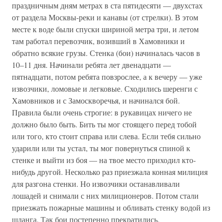
праздничным дням метрах в ста пятидесяти — двухстах
от раздела Москвы-реки и канавы (от стрелки). В этом
месте к воде были спуски шириной метра три, и летом
там работал перевозчик, возивший в Хамовники и
обратно всякие грузы. Стенка (бои) начиналась часов в
10–11 дня. Начинали ребята лет двенадцати —
пятнадцати, потом ребята повзрослее, а к вечеру — уже
извозчики, ломовые и легковые. Сходились шеренги с
Хамовников и с Замоскворечья, и начинался бой.
Правила были очень строгие: в рукавицах ничего не
должно было быть. Бить ты мог стоящего перед тобой
или того, кто стоит справа или слева. Если тебя сильно
ударили или ты устал, ты мог повернуться спиной к
стенке и выйти из боя — на твое место приходил кто-
нибудь другой. Несколько раз приезжала конная милиция
для разгона стенки. Но извозчики останавливали
лошадей и снимали с них милиционеров. Потом стали
приезжать пожарные машины и обливать стенку водой из
шланга. Так бои постепенно прекратились.