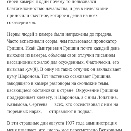
своей камеры я один почему-то пользовался
благосклонностью начальства, и раз в неделю мне
приносили съестное, которое я делил на всех
сокамерников.
Нервы людей в камере были напряжены до предела.
Часто вспыхивали ссоры, чем пользовался провокатор
Гришин. Исай Дмитриевич Гришин почти каждый день
выходил из камеры, объясняя свои отлучки писанием
кассационных жалоб для осужденных. Фактически, его
вызывал
кум
[8]. В одну из таких отлучек он закладывает
куму Шаронова. Тот частенько осаживает Гришина,
заводящего в камере разговоры на скользкие темы,
касающиеся обстановки в стране. Окружение Гришина
поддерживает клевету, и Шаронова, а с ним Лопатина,
Казымова, Сергеева — всех, кто соседствовал с ним на
тюремных нарах, — отправляют в подвал.
В эти страшные дни августа 1937 года администрация
меня извещает, что «дело» мое пересмотрено Верховным