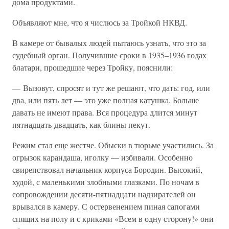
дома продуктами.
Объявляют мне, что я числюсь за Тройкой НКВД.
В камере от бывалых людей пытаюсь узнать, что это за
судебный орган. Получившие сроки в 1935–1936 годах
блатари, прошедшие через Тройку, пояснили:
— Вызовут, спросят и тут же решают, что дать: год, или
два, или пять лет — это уже полная катушка. Больше
давать не имеют права. Вся процедура длится минут
пятнадцать-двадцать, как блины пекут.
Режим стал еще жестче. Обыски в тюрьме участились. За
огрызок карандаша, иголку — избивали. Особенно
свирепствовал начальник корпуса Бородин. Высокий,
худой, с маленькими злобными глазками. По ночам в
сопровождении десяти-пятнадцати надзирателей он
врывался в камеру. С остервенением пиная сапогами
спящих на полу и с криками «Всем в одну сторону!» они