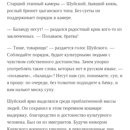
Старший этапный камеры — Шуйский, бывший князь,
рослый брюнет цыганского типа. Без суеты он
поддерживает порядок в камере.
— Баланду несут! — раздался радостный крик кого-то из
заключенных. — Похаваем, братва!
— Тише, товарищи! — раздается голос Шуйского. —
Соблюдайте порядок, будьте культурными людьми с
чувством собственного достоинства. Зачем упорно
употреблять такие слова, которых нет в русском языке, —
«похаваем», «баланда»? Несут нам суп, понимаете, суп, и
я прошу: по очереди, без толкотни подходите к бачку, и
вам нальют миску супу.
Шуйский ярко выделялся среди приблатненной массы
людей. Он сохранил в этом тюремном кошмаре
выдержку, благородство и достоинство культурного
человека. Был он из эмигрантов. Будучи юнкером
Киевского военного училища, в революционные дни