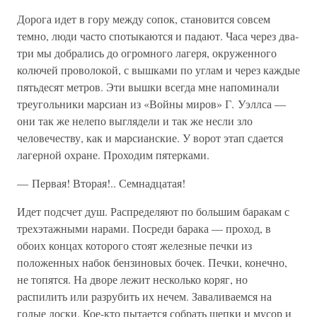
Дорога идет в гору между сопок, становится совсем
темно, люди часто спотыкаются и падают. Часа через два-
три мы добрались до огромного лагеря, окруженного
колючей проволокой, с вышками по углам и через каждые
пятьдесят метров. Эти вышки всегда мне напоминали
треугольники марсиан из «Войны миров» Г. Уэллса —
они так же нелепо выглядели и так же несли зло
человечеству, как и марсианские. У ворот этап сдается
лагерной охране. Проходим пятерками.
— Первая! Вторая!.. Семнадцатая!
Идет подсчет душ. Распределяют по большим баракам с
трехэтажными нарами. Посреди барака — проход, в
обоих концах которого стоят железные печки из
положенных набок бензиновых бочек. Печки, конечно,
не топятся. На дворе лежит несколько коряг, но
распилить или разрубить их нечем. Заваливаемся на
голые доски. Кое-кто пытается собрать щепки и мусор и