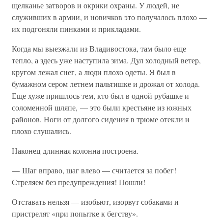
щелканье затворов и окрики охраны. У людей, не
служивших в армии, и новичков это получалось плохо —
их подгоняли пинками и прикладами.
Когда мы выезжали из Владивостока, там было еще
тепло, а здесь уже наступила зима. Дул холодный ветер,
кругом лежал снег, а люди плохо одеты. Я был в
бумажном сером летнем пальтишке и дрожал от холода.
Еще хуже пришлось тем, кто был в одной рубашке и
соломенной шляпе, — это были крестьяне из южных
районов. Ноги от долгого сидения в трюме отекли и
плохо слушались.
Наконец длинная колонна построена.
— Шаг вправо, шаг влево — считается за побег!
Стреляем без предупреждения! Пошли!
Отставать нельзя — изобьют, изорвут собаками и
пристрелят «при попытке к бегству».