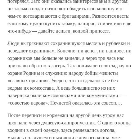
потерялся. Зато они оказались заинтересованы в другом:
несколько солдат начинают обходить всю колонну и о
чем-то договариваются с бригадирами. Разносится весть:
если кому нужно купить табаку, папирос, спичек или еще
что-нибудь — давайте деньги, конвой принесет.
Люди вытряхивают сохранившуюся мелочь и рублевки и
передают охранникам. Конечно, ни денег, ни папирос, ни
охранников мы больше не видели, а через три часа нас
пригнали обратно в лагерь. Так понимали свою задачу по
охране Родины и служению народу бойцы-чекисты
«славных органов». Уверен, что это делалось не без
ведома их комсостава. А ведь большинство из них
наверняка были комсомольцами или коммунистами —
«совестью народа». Нечистой оказалась эта совесть…
После переписи и кормежки на другой день утром нас
прогнали через душевую-санпропускник. С одного конца
входили в своей одежде, здесь раздевались догола,
мылись под душем и выходили с другого конца, уже