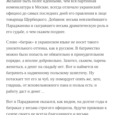
Желание быть более идейными, чем вся партийная
номенклатура в Москве, всегда отличало украинский
официоз до самых последних дней его правления в лице
товарища Щербицкого. Добавим: весьма невзлюбившего
Параджанова и сыгравшего весьма драматическую роль в
его судьбе, о чем скажем позднее.
Слово «батрак» в украинском языке не носит такого
унизительного оттенка, как в русском. В батрачество
можно было попасть не обязательно в принудительном
порядке, а вполне добровольно. Захотел, скажем, парень
жениться, а денег на свадьбу нет. Вот и наймется он
батрачить к надменному польскому шляхтичу. Ну
потаскает тот его за чуб, ну помордует опять же, зато,
глядишь, от ясновельможного пана и польза есть: и
работу даст и денег…
Вот и Параджанов оказался, как видим, на долгие годы в
батраках у весьма строгого официоза, будучи прикован к
галере своего не всегда благодарного и весьма