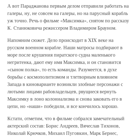
А вот Параджанова первым делом отправили работать на
галеры, ну, не совсем на галеры, но на парусный корабль
уж точно. Речь о фильме «Максимка», снятом по рассказу
К. Станюковича режиссером Владимиром Брауном.
Напомним сюжет. Дело происходит в XIX веке на
русском военном корабле. Наши матросы подбирают в
море после крушения пиратского судна маленького
негритенка, дают ему имя Максимка, и он становится
«сыном полка», то есть команды. Разумеется, в духе
борьбы с космополитизмом и тлетворным влиянием
Запада в киноварианте возникли злобные персонажи с
лютыми лицами рабовладельцев, рвущиеся вернуть
Максимку в лоно колониализма и снова заковать его в
цепи, но «наши» победили, и все кончилось хорошо.
Кстати, отметим, что в фильме собрался замечательный
актерский состав: Борис Андреев, Вячеслав Тихонов,
Николай Крючков, Михаил Пуговкин, Марк Бернес,