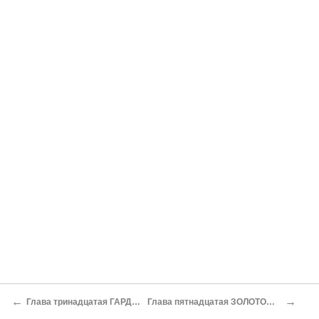
←
→
Глава тринадцатая ГАРДАРИКИ
Глава пятнадцатая ЗОЛОТОЙ ВОЛОС