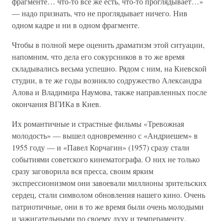
фрагменте… что-то все же есть, что-то проглядывает…»
— надо признать, что не проглядывает ничего. Нив
одном кадре и ни в одном фрагменте.
Чтобы в полной мере оценить драматизм этой ситуации,
напомним, что дела его сокурсников в то же время
складывались весьма успешно. Рядом с ним, на Киевской
студии, в те же годы возникло содружество Александра
Алова и Владимира Наумова, также направленных после
окончания ВГИКа в Киев.
Их романтичные и страстные фильмы «Тревожная
молодость» — вышел одновременно с «Андриешем» в
1955 году — и «Павел Корчагин» (1957) сразу стали
событиями советского кинематографа. О них не только
сразу заговорила вся пресса, своим ярким
экспрессионизмом они завоевали миллионы зрительских
сердец, стали символом обновления нашего кино. Очень
патриотичные, они в то же время были очень молодыми
и зажигательными по своему духу и темпераменту.