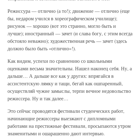
Режиссура — отлично (а то!); движение — отлично (еще
бы, недаром учился в хореографическом училище);
рисунок — хорошо (вот это странно, могло быть и
лучше); иностранный — зачет (и слава богу, с этим всегда
обстояло неважно); художественная речь — зачет (здесь
должно было быть «отлично»!).
Как видим, успехи по сравнению со школьными
оценками весьма значительны. Нашел наконец себя. Ну, а
дальше… А дальше все как у других: впрягайся в
ассистентскую лямку и тащи, бегай как ошпаренный,
осуществляй чужие замыслы, терпи вечное недовольство
режиссера. Ну и так далее…
Это сейчас проводятся фестивали студенческих работ,
начинающие режиссеры выезжают с дипломными
работами на престижные фестивали, просыпаются утром
знаменитыми и ошарашенно дают интервью.