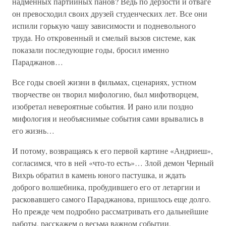
надменных партийных панов? Ведь по дерзости и отваге
он превосходил своих друзей студенческих лет. Все они
испили горькую чашу зависимости и подневольного
труда. Но откровенный и смелый вызов системе, как
показали последующие годы, бросил именно
Параджанов…
Все годы своей жизни в фильмах, сценариях, устном
творчестве он творил мифологию, был мифотворцем,
изобретал невероятные события. И рано или поздно
мифология и необъяснимые события сами врывались в
его жизнь…
И потому, возвращаясь к его первой картине «Андриеш»,
согласимся, что в ней «что-то есть»… Злой демон Черный
Вихрь обратил в камень юного пастушка, и ждать
доброго волшебника, пробудившего его от летаргии и
расковавшего самого Параджанова, пришлось еще долго.
Но прежде чем подробно рассматривать его дальнейшие
работы, расскажем о весьма важном событии,