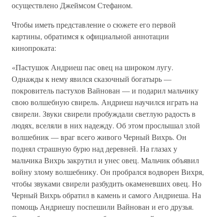
осуществлено Джеймсом Стефаном.
Чтобы иметь представление о сюжете его первой
картины, обратимся к официальной аннотации
кинопроката:
«Пастушок Андриеш пас овец на широком лугу.
Однажды к нему явился сказочный богатырь —
покровитель пастухов Вайнован — и подарил мальчику
свою волшебную свирель. Андриеш научился играть на
свирели. Звуки свирели пробуждали светлую радость в
людях, вселяли в них надежду. Об этом прослышал злой
волшебник — враг всего живого Черный Вихрь. Он
поднял страшную бурю над деревней. На глазах у
мальчика Вихрь закрутил и унес овец. Мальчик объявил
войну злому волшебнику. Он пробрался водворен Вихря,
чтобы звуками свирели разбудить окаменевших овец. Но
Черный Вихрь обратил в камень и самого Андриеша. На
помощь Андриешу поспешили Вайнован и его друзья.