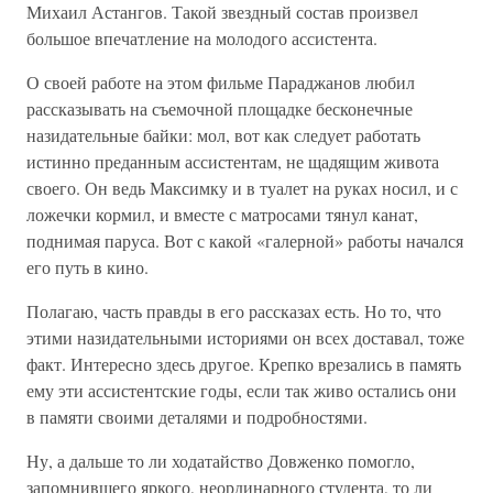
Михаил Астангов. Такой звездный состав произвел
большое впечатление на молодого ассистента.
О своей работе на этом фильме Параджанов любил
рассказывать на съемочной площадке бесконечные
назидательные байки: мол, вот как следует работать
истинно преданным ассистентам, не щадящим живота
своего. Он ведь Максимку и в туалет на руках носил, и с
ложечки кормил, и вместе с матросами тянул канат,
поднимая паруса. Вот с какой «галерной» работы начался
его путь в кино.
Полагаю, часть правды в его рассказах есть. Но то, что
этими назидательными историями он всех доставал, тоже
факт. Интересно здесь другое. Крепко врезались в память
ему эти ассистентские годы, если так живо остались они
в памяти своими деталями и подробностями.
Ну, а дальше то ли ходатайство Довженко помогло,
запомнившего яркого, неординарного студента, то ли