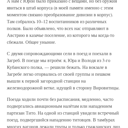
А нам с Юрой было приказано с вещами, но без оружия
явиться в штаб корпуса (в моей памяти именно с этим
моментом связано преобразование дивизии в корпус).
Там собралось 10–12 воспитанников из различных
полков. Было объявлено, что всех нас отправляют в
Австрию в казачье поселение, из которого мы когда-то
сбежали. Общее уныние.
С двумя сопровождающими сели в поезд и поехали в
Загреб. В поезде мы втроём: я, Юра и Володя из 3-го
Кубанского полка, — решили бежать. На вокзале в
Загребе легко оторвались от своей группы и пешком
вышли к первой загородной станции на
железнодорожной ветке, идущей в сторону Вировитицы.
Поезда ходили почти без расписания, медленно, часто
подвергались авиационным налётам или нападением
партизан Тито. На одной из станций увидели встречный
поезд, подвергшийся нападению титовцев. В тамбурах
многих вагонов лежали трупы и только гражданских лиц.