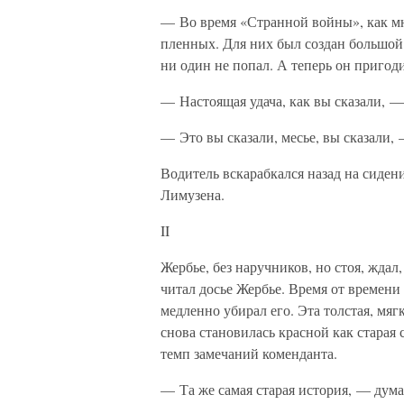
— Во время «Странной войны», как мн
пленных. Для них был создан большой 
ни один не попал. А теперь он пригоди
— Настоящая удача, как вы сказали, 
— Это вы сказали, месье, вы сказали,
Водитель вскарабкался назад на сиден
Лимузена.
II
Жербье, без наручников, но стоя, ждал
читал досье Жербье. Время от времен
медленно убирал его. Эта толстая, мягк
снова становилась красной как старая 
темп замечаний коменданта.
— Та же самая старая история, — дума