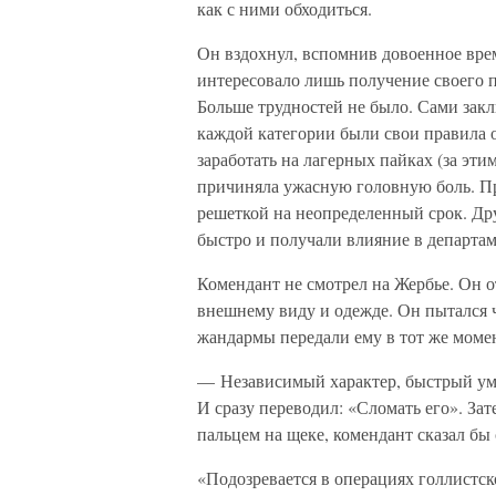
как с ними обходиться.
Он вздохнул, вспомнив довоенное врем
интересовало лишь получение своего п
Больше трудностей не было. Сами зак
каждой категории были свои правила 
заработать на лагерных пайках (за эти
причиняла ужасную головную боль. Пр
решеткой на неопределенный срок. Др
быстро и получали влияние в департам
Комендант не смотрел на Жербье. Он о
внешнему виду и одежде. Он пытался ч
жандармы передали ему в тот же момен
— Независимый характер, быстрый ум,
И сразу переводил: «Сломать его». За
пальцем на щеке, комендант сказал бы 
«Подозревается в операциях голлистск