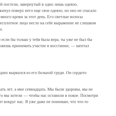
й постели, завернутый в одно лишь одеяло,
инул поверх него еще свое одеяло, но оно не спасало
много крови за этот день. Его светлые волосы
бесплотное лицо несло на себе выражение не слишком
и.
о если бы только у тебя была вера, ты уже не был бы
можешь принимать участие в восстании, — шептал
хрип вырвался из его больной груди. Он сердито
цать лет, а мне семнадцать. Мы были здоровы, мы не
что мы хотели — чтобы нас оставили в покое. Посмотри
ит вокруг нас. Я уже даже не понимаю, что что-то