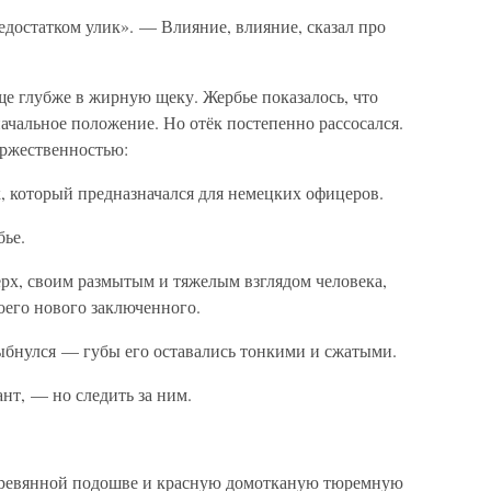
недостатком улик». — Влияние, влияние, сказал про
е глубже в жирную щеку. Жербье показалось, что
начальное положение. Но отёк постепенно рассосался.
оржественностью:
, который предназначался для немецких офицеров.
бье.
ерх, своим размытым и тяжелым взглядом человека,
оего нового заключенного.
лыбнулся — губы его оставались тонкими и сжатыми.
нт, — но следить за ним.
еревянной подошве и красную домотканую тюремную