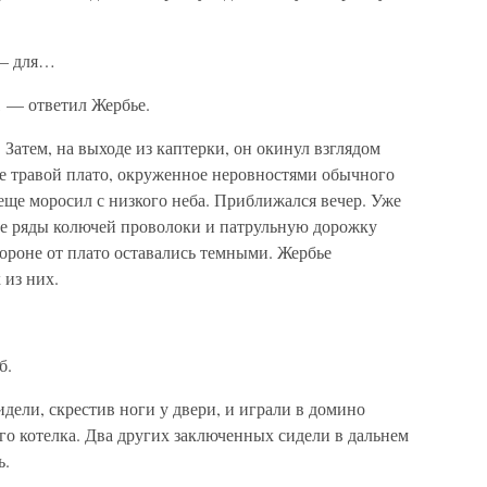
 — для…
 — ответил Жербье.
 Затем, на выходе из каптерки, он окинул взглядом
ее травой плато, окруженное неровностями обычного
еще моросил с низкого неба. Приближался вечер. Уже
е ряды колючей проволоки и патрульную дорожку
ороне от плато оставались темными. Жербье
 из них.
б.
дели, скрестив ноги у двери, и играли в домино
го котелка. Два других заключенных сидели в дальнем
ь.