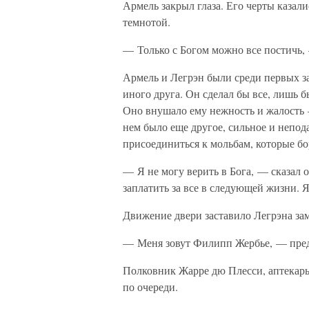
Армель закрыл глаза. Его черты каза
темнотой.
— Только с Богом можно все постичь,
Армель и Легрэн были среди первых за
иного друга. Он сделал бы все, лишь б
Оно внушало ему нежность и жалость —
нем было еще другое, сильное и непода
присоединиться к мольбам, которые б
— Я не могу верить в Бога, — сказал
заплатить за все в следующей жизни. 
Движение двери заставило Легрэна зам
— Меня зовут Филипп Жербье, — пред
Полковник Жарре дю Плесси, аптекар
по очереди.