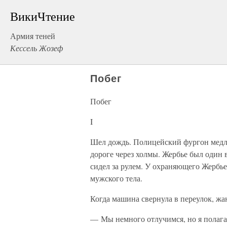
ВикиЧтение
Армия теней
Кессель Жозеф
Побег
Побег
I
Шел дождь. Полицейский фургон медле
дороге через холмы. Жербье был один
сидел за рулем. У охраняющего Жербь
мужского тела.
Когда машина свернула в переулок, жа
— Мы немного отлучимся, но я полага