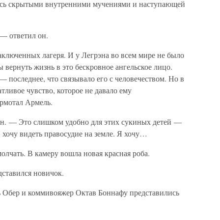
лись скрытыми внутренними мучениями и наступающей
 — ответил он.
ключенных лагеря. И у Легрэна во всем мире не было
ы вернуть жизнь в это бескровное ангельское лицо.
 последнее, что связывало его с человечеством. Но в
тливое чувство, которое не давало ему
ормотал Армель.
 он. — Это слишком удобно для этих сукиных детей —
Я хочу видеть правосудие на земле. Я хочу…
олчать. В камеру вошла новая красная роба.
ставился новичок.
ь Обер и коммивояжер Октав Боннафу представились