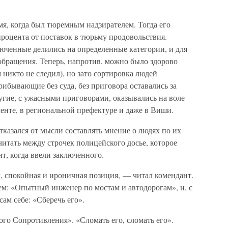
я, когда был тюремным надзирателем. Тогда его
роцента от поставок в тюрьму продовольствия.
люченные делились на определенные категории, и для
обращения. Теперь, напротив, можно было здорово
м никто не следил), но зато сортировка людей
ибывающие без суда, без приговора оставались за
угие, с ужасными приговорами, оказывались на воле
енте, в региональной префектуре и даже в Виши.
тказался от мысли составлять мнение о людях по их
итать между строчек полицейского досье, которое
т, когда ввели заключенного.
 спокойная и ироничная позиция, — читал комендант.
тем: «Опытный инженер по мостам и автодорогам», и, с
сам себе: «Сберечь его».
ого Сопротивления». «Сломать его, сломать его».