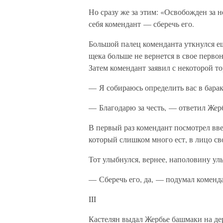
Но сразу же за этим: «Освобожден за 
себя комендант — сберечь его.
Большой палец коменданта уткнулся ещ
щека больше не вернется в свое перво
Затем комендант заявил с некоторой т
— Я собираюсь определить вас в барак
— Благодарю за честь, — ответил Жер
В первый раз комендант посмотрел вв
который слишком много ест, в лицо св
Тот улыбнулся, вернее, наполовину у
— Сберечь его, да, — подумал коменда
III
Кастелян выдал Жербье башмаки на д