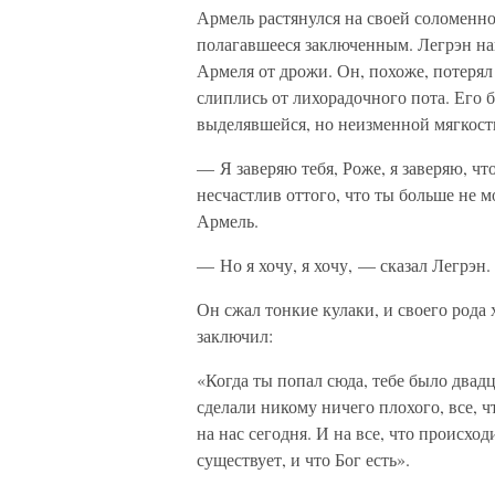
Армель растянулся на своей соломенно
полагавшееся заключенным. Легрэн нак
Армеля от дрожи. Он, похоже, потерял 
слиплись от лихорадочного пота. Его 
выделявшейся, но неизменной мягкост
— Я заверяю тебя, Роже, я заверяю, чт
несчастлив оттого, что ты больше не 
Армель.
— Но я хочу, я хочу, — сказал Легрэн.
Он сжал тонкие кулаки, и своего рода 
заключил:
«Когда ты попал сюда, тебе было двад
сделали никому ничего плохого, все, 
на нас сегодня. И на все, что происход
существует, и что Бог есть».