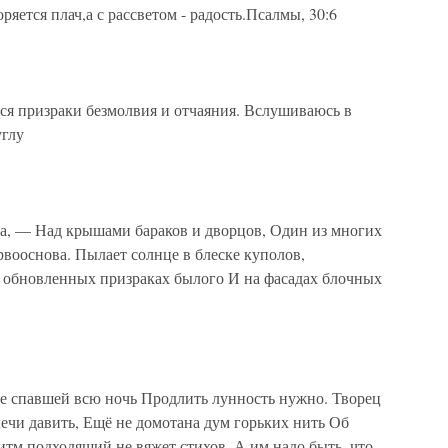
яется плач,а с рассветом - радость.Псалмы, 30:6
ся призраки безмолвия и отчаяния. Вслушиваюсь в
углу
ова, — Над крышами бараков и дворцов, Один из многих
вооснова. Пылает солнце в блеске куполов,
 обновленных призраках былого И на фасадах блочных
 Не спавшей всю ночь Продлить лунность нужно. Творец
ечи давить, Ещё не домотана дум горьких нить Об
итм подходящий не вяжет стихов, А им надо быть, что