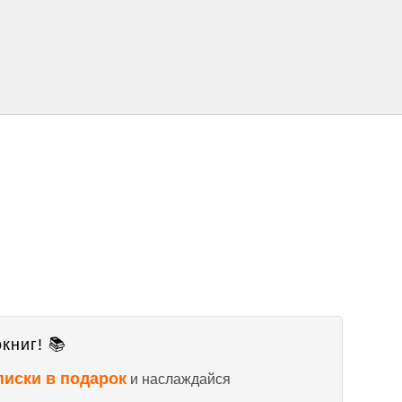
книг! 📚
писки в подарок
и наслаждайся