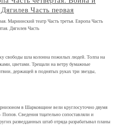
опа Часть четвертая. Война и
 Дягилев Часть первая
рая. Мариинский театр Часть третья. Европа Часть
тая. Дягилев Часть
ку свободы шла колонна пожилых людей. Толпа на
иками, цветами. Трещали на ветру бумажные
вии, держащей в поднятых руках три звезды,
арнизоном в Шарковщине вели круглосуточно двумя
— Попов. Сведения тщательно сопоставляли и
других разведданных штаб отряда разрабатывал планы