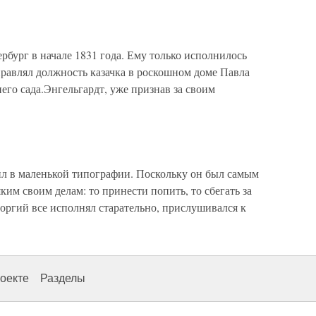
бург в начале 1831 года. Ему только исполнилось
правлял должность казачка в роскошном доме Павла
его сада.Энгельгардт, уже признав за своим
 в маленькой типографии. Поскольку он был самым
им своим делам: то принести попить, то сбегать за
Георгий все исполнял старательно, прислушивался к
оекте
Разделы