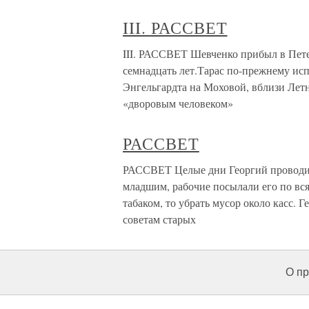
III. РАССВЕТ
III. РАССВЕТ Шевченко прибыл в Петер
семнадцать лет.Тарас по-прежнему ис
Энгельгардта на Моховой, вблизи Летн
«дворовым человеком»
РАССВЕТ
РАССВЕТ Целые дни Георгий проводил
младшим, рабочие посылали его по всяк
табаком, то убрать мусор около касс. 
советам старых
О пр