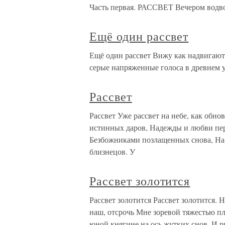
Часть первая. РАССВЕТ Вечером водвор
Ещё один рассвет
Ещё один рассвет Вижу как надвигают
серые напряженные голоса в древнем 
Рассвет
Рассвет Уже рассвет на небе, как обн
истинных даров, Надежды и любви пер
Безбожниками позлащенных снова, На
близнецов. У
Рассвет золотится
Рассвет золотится Рассвет золотится.
наш, отсрочь Мне зоревой тяжестью пл
юной княгине на ось жутких снов. И р