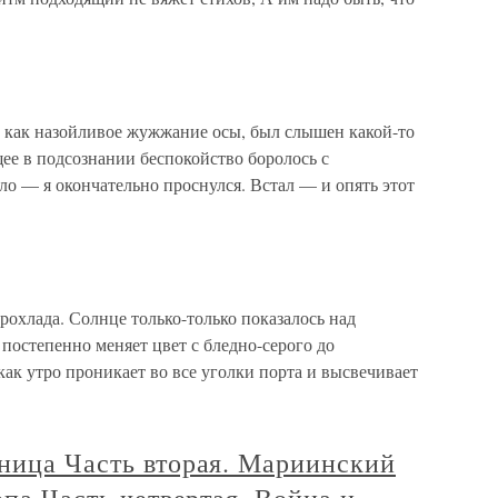
, как назойливое жужжание осы, был слышен какой-то
е в подсознании беспокойство боролось с
ло — я окончательно проснулся. Встал — и опять этот
прохлада. Солнце только-только показалось над
 постепенно меняет цвет с бледно-серого до
как утро проникает во все уголки порта и высвечивает
нница Часть вторая. Мариинский