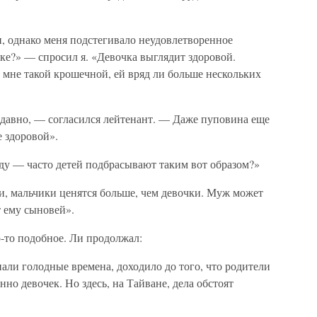
, однако меня подстегивало неудовлетворенное
ке?» — спросил я. «Девочка выглядит здоровой.
ь мне такой крошечной, ей вряд ли больше нескольких
едавно, — согласился лейтенант. — Даже пуповина еще
е здоровой».
иду — часто детей подбрасывают таким вот образом?»
ии, мальчики ценятся больше, чем девочки. Муж может
т ему сыновей».
о-то подобное. Ли продолжал:
пали голодные времена, доходило до того, что родители
нно девочек. Но здесь, на Тайване, дела обстоят