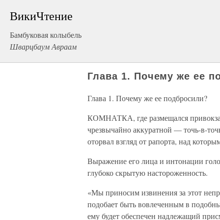
ВикиЧтение
Бамбуковая колыбель
Шварцбаум Авраам
Глава 1. Почему же ее 
Глава 1. Почему же ее подбросили?
КОМНАТКА, где размещался привокзал
чрезвычайно аккуратной — точь-в-точь
оторвал взгляд от рапорта, над которым
Выражение его лица и интонации голо
глубоко скрытую настороженность.
«Мы приносим извинения за этот неп
подобает быть вовлеченным в подобны
ему будет обеспечен надлежащий прис