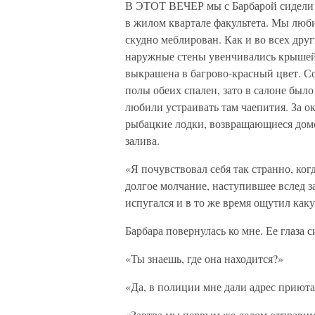
В ЭТОТ ВЕЧЕР мы с Барбарой сидели в
в жилом квартале факультета. Мы люби
скудно меблирован. Как и во всех друг
наружные стены увенчивались крышей,
выкрашена в багрово-красный цвет. 
полы обеих спален, зато в салоне было
любили устраивать там чаепития. За ок
рыбацкие лодки, возвращающиеся домо
залива.
«Я почувствовал себя так странно, ког
долгое молчание, наступившее вслед з
испугался и в то же время ощутил каку
Барбара повернулась ко мне. Ее глаза с
«Ты знаешь, где она находится?»
«Да, в полиции мне дали адрес приюта
«Завтра мы первым же делом отправимс