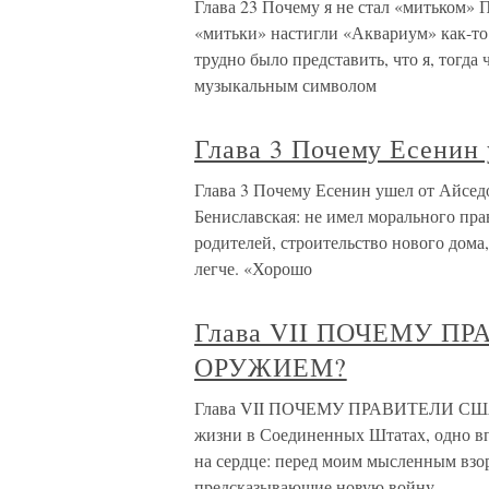
Глава 23 Почему я не стал «митьком» П
«митьки» настигли «Аквариум» как-то 
трудно было представить, что я, тогда
музыкальным символом
Глава 3 Почему Есенин
Глава 3 Почему Есенин ушел от Айседо
Бениславская: не имел морального пра
родителей, строительство нового дома
легче. «Хорошо
Глава VII ПОЧЕМУ П
ОРУЖИЕМ?
Глава VII ПОЧЕМУ ПРАВИТЕЛИ СШ
жизни в Соединенных Штатах, одно вп
на сердце: перед моим мысленным взо
предсказывающие новую войну,