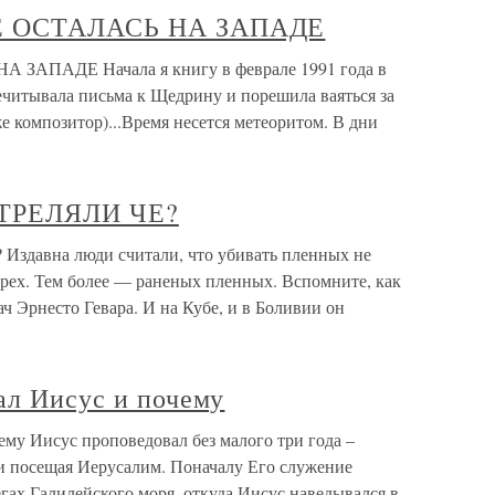
НЕ ОСТАЛАСЬ НА ЗАПАДЕ
ЗАПАДЕ Начала я книгу в феврале 1991 года в
ечитывала письма к Щедрину и порешила ваяться за
е композитор)...Время несется метеоритом. В дни
СТРЕЛЯЛИ ЧЕ?
давна люди считали, что убивать пленных не
грех. Тем более — раненых пленных. Вспомните, как
ач Эрнесто Гевара. И на Кубе, и в Боливии он
ал Иисус и почему
ему Иисус проповедовал без малого три года –
 и посещая Иерусалим. Поначалу Его служение
егах Галилейского моря, откуда Иисус наведывался в