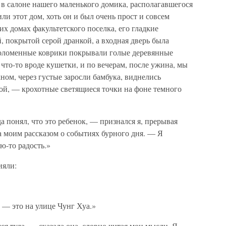
 салоне нашего маленького домика, располагавшегося
ли этот дом, хоть он и был очень прост и совсем
их домах факультетского поселка, его гладкие
 покрытой серой дранкой, а входная дверь была
Соломенные коврики покрывали голые деревянные
 что-то вроде кушетки, и по вечерам, после ужина, мы
ном, через густые заросли бамбука, виднелись
й, — крохотные светящиеся точки на фоне темного
да понял, что это ребенок, — признался я, прерывая
а моим рассказом о событиях бурного дня. — Я
ю-то радость.»
ияли:
 — это на улице Чунг Хуа.»
я туда, — сказала она, словно читая мои мысли. Я