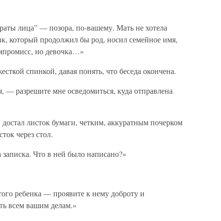
раты лица” — позора, по-вашему. Мать не хотела
ик, который продолжил бы род, носил семейное имя,
омпромисс, но девочка…»
жесткой спинкой, давая понять, что беседа окончена.
я, — разрешите мне осведомиться, куда отправлена
н достал листок бумаги, четким, аккуратным почерком
сток через стол.
 записка. Что в ней было написано?»
того ребенка — проявите к нему доброту и
ать всем вашим делам.»