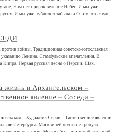
сутане, Нам нес пророк веление Небес. И мы уже
ругих, И мы уже публично забывали О том, что сами
ОСЕДИ
ротив войны. Традиционная советско-югославская
у указанию Ленина. Стамбульские впечатления. В
 Кипра. Первая русская песня о Персии. Шах.
 жизнь в Архангельском –
ственное явление – Соседи –
нгельском – Художник Серов – Таинственное явление
больше Петербурга. Москвичей почти не тронуло
настоящими русаками. Москва была истинной столицей