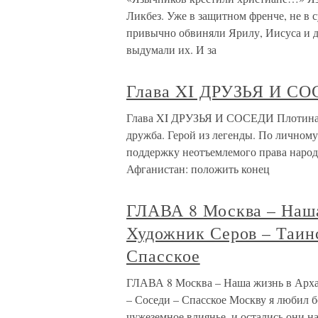
Ликбез. Уже в защитном френче, не в 
привычно обвиняли Ярилу, Иисуса и д
выдумали их. И за
Глава XI ДРУЗЬЯ И С
Глава XI ДРУЗЬЯ И СОСЕДИ Плотина п
дружба. Герой из легенды. По личном
поддержку неотъемлемого права народа
Афганистан: положить конец
ГЛАВА 8 Москва – Наша
Художник Серов – Таин
Спасское
ГЛАВА 8 Москва – Наша жизнь в Арха
– Соседи – Спасское Москву я любил 
чужеземное влиянье, и остались они 