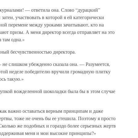
с журналами! — ответила она. Слово “дурацкий”
затеи, участвовать в которой я ей категорически
ной перемене между уроками зачитывают, кто на
ают призы. А меня директор всегда отправляет на это
а там одна.»
нный бесчувственностью директора.
— не слишком убежденно сказала она. — Разумеется,
 этой неделе победителю вручили громадную плитку
ось такую.»
купкой вожделенной шоколадки была бы в этом случае
, как важно оставаться верным принципам и даже
ртвы, тоже не очень бы ее утешила. Поэтому я просто
«Сколько же подобных и гораздо более серьезных жертв
оддерживая меня и мои высокие принципы?»