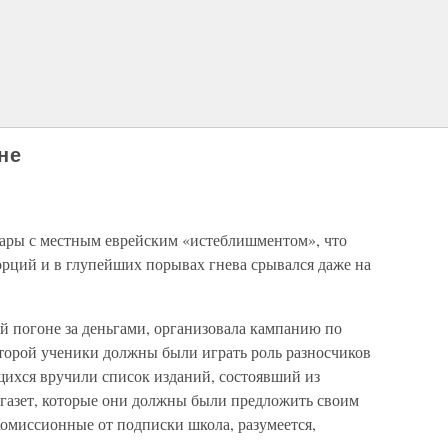
не
ы с местным еврейским «истеблишментом», что
орций и в глупейших порывах гнева срывался даже на
й погоне за деньгами, организовала кампанию по
торой ученики должны были играть роль разносчиков
щихся вручили список изданий, состоявший из
 газет, которые они должны были предложить своим
Комиссионные от подписки школа, разумеется,