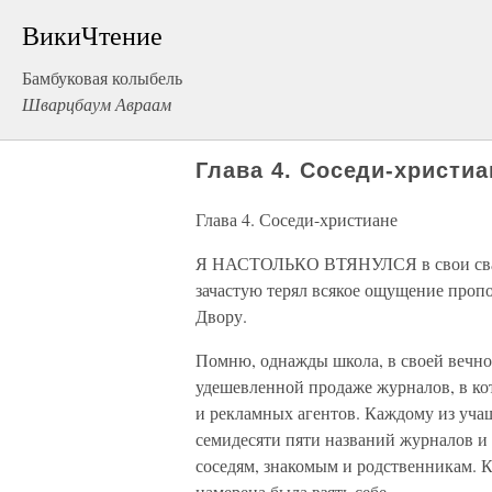
ВикиЧтение
Бамбуковая колыбель
Шварцбаум Авраам
Глава 4. Соседи-христиа
Глава 4. Соседи-христиане
Я НАСТОЛЬКО ВТЯНУЛСЯ в свои свар
зачастую терял всякое ощущение проп
Двору.
Помню, однажды школа, в своей вечно
удешевленной продаже журналов, в ко
и рекламных агентов. Каждому из уча
семидесяти пяти названий журналов и
соседям, знакомым и родственникам. 
намерена была взять себе.