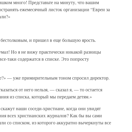
ишком много! Представьте на минуту, что вашим
остранять ежемесячный листок организации “Евреи за
али?»
 бестолковым, и пришел в еще большую ярость.
умал! Но я не вижу практически никакой разницы
все-таки содержатся в списке. Это попросту
ете?» — уже примирительным тоном спросил директор.
азаться от него нельзя, — сказал я, — то остается
ния из списка, который мы передаем детям.»
 скажут наши соседи-христиане, когда они увидят
ания всех христианских журналов? Как бы вы сами
шли со списком, из которого аккуратно вычеркнуты все