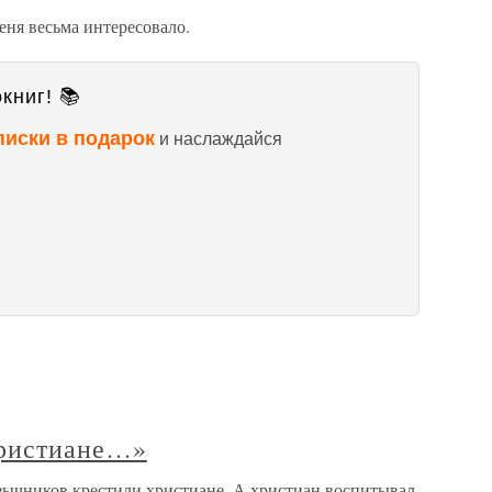
еня весьма интересовало.
книг! 📚
писки в подарок
и наслаждайся
христиане…»
ычников крестили христиане, А христиан воспитывал