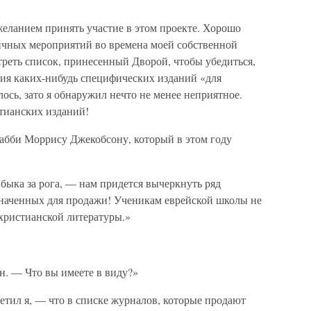
 желанием принять участие в этом проекте. Хорошо
гичных мероприятий во времена моей собственной
треть список, принесенный Дворой, чтобы убедиться,
ания каких-нибудь специфических изданий «для
алось, зато я обнаружил нечто не менее неприятное.
тианских изданий!
рабби Моррису Джекобсону, который в этом году
 быка за рога, — нам придется вычеркнуть ряд
значенных для продажи! Ученикам еврейской школы не
 христианской литературы.»
н. — Что вы имеете в виду?»
ветил я, — что в списке журналов, которые продают