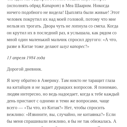
(исполнять обряд
Капарот
) в Меа Шаарим. Никогда
ничего подобного не видела! Цыплята были живые! Этот
человек покрутил их над моей головой, потому что мне
нельзя их трогать. Двора чуть не лопнула со смеха. Когда
он крутил их в последний раз, я услышала, как рядом со
мной один маленький мальчик спросил другого: «А что,
разве в Китае тоже делают
шлуг капорес
?»
13 апреля 1984 года
Дорогой дневник.
Я хочу обратно в Америку. Там никто не таращит глаза
на китайцев и не задает дурацких вопросов. Я понимаю,
людям интересно, но ведь надоедает, когда к тебе каждый
день пристают с одними и теми же вопросами, чаще
всего — «Ты что, из Китая?» Нет, чтобы спросить
вежливо: «Извините, вы, случайно, не китаянка?» Если
бы меня спрашивали вежливо, я бы не так обижалась. А