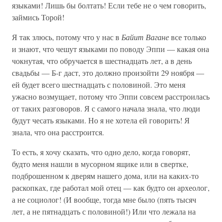
языками! Лишь бы болтать! Если тебе не о чем говорить,
займись Торой!
Я так злюсь, потому что у нас в
Байит Вагане
все только
и знают, что чешут языками по поводу Эппи — какая она
чокнутая, что обручается в шестнадцать лет, а в день
свадьбы — Б-г даст, это должно произойти 29 ноября —
ей будет всего шестнадцать с половиной. Это меня
ужасно возмущает, потому что Эппи совсем расстроилась
от таких разговоров. Я с самого начала знала, что люди
будут чесать языками. Но я не хотела ей говорить! Я
знала, что она расстроится.
То есть, я хочу сказать, что одно дело, когда говорят,
будто меня нашли в мусорном ящике или в свертке,
подброшенном к дверям нашего дома, или на каких-то
раскопках, где работал мой отец — как будто он археолог,
а не социолог! (И вообще, тогда мне было (пять тысяч
лет, а не пятнадцать с половиной!) Или что лежала на