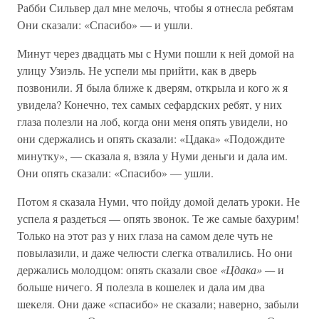
Рабби Сильвер дал мне мелочь, чтобы я отнесла ребятам
Они сказали: «Спасибо» — и ушли.
Минут через двадцать мы с Нуми пошли к ней домой на
улицу Узиэль. Не успели мы прийти, как в дверь
позвонили. Я была ближе к дверям, открыла и кого ж я
увидела? Конечно, тех самых сефардских ребят, у них
глаза полезли на лоб, когда они меня опять увидели, но
они сдержались и опять сказали: «Цдака» «Подождите
минутку», — сказала я, взяла у Нуми деньги и дала им.
Они опять сказали: «Спасибо» — ушли.
Потом я сказала Нуми, что пойду домой делать уроки. Не
успела я раздеться — опять звонок. Те же самые бахурим!
Только на этот раз у них глаза на самом деле чуть не
повылазили, и даже челюсти слегка отвалились. Но они
держались молодцом: опять сказали свое
«Цдака» —
и
больше ничего. Я полезла в кошелек и дала им два
шекеля. Они даже «спасибо» не сказали; наверно, забыли