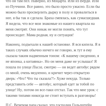
что он там пел. Наверно, из Моцарта. Или из Верди. Или
из Пуччини. Все равно, это было просто ужасно. Если бы
можно было просверлить дырку в полу и провалиться в
нее, я бы так и сделала. Браха смеялась, как сумасшедшая.
Я видела, что все мои знакомые из нашего квартала на
меня смотрят. Они никак не могли понять, что тут
происходит. Мама родная, ну и ситуация!
Наконец, подъехали к нашей остановке. Я вся кипела. Я в
таких случаях обычно ничего не говорю, ж тут я ему
сказала таким надменным тоном: «К вашему сведению, я
не японка, а китаянка». Но он меня даже не услышал! Я
пошла по улице
Писга
, смотрю — он ведет автобус рядом
со мной, очень медленно, и кричит через открытую
дверь: «Что? Что ты сказала?!» Хуже некуда. Только
представить себе — автобус, который едет за тобой по
улице! Ну, потом он все-таки отстал. Так что мне урок: с
такими типами никогда не стоит вступать в разговоры!
П.С. Вечером папа сказал, что господин Гольдштейн,