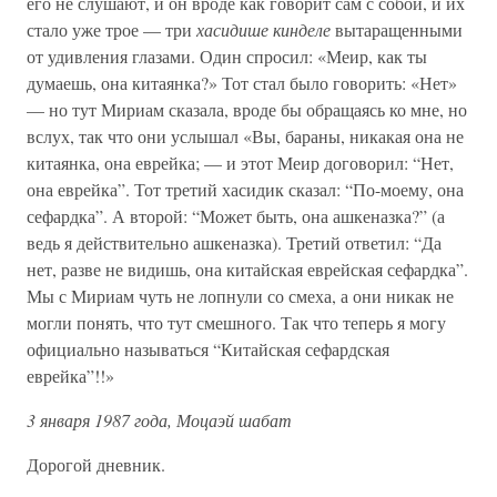
его не слушают, и он вроде как говорит сам с собой, и их
стало уже трое — три
хасидише кинделе
вытаращенными
от удивления глазами. Один спросил: «Меир, как ты
думаешь, она китаянка?» Тот стал было говорить: «Нет»
— но тут Мириам сказала, вроде бы обращаясь ко мне, но
вслух, так что они услышал «Вы, бараны, никакая она не
китаянка, она еврейка; — и этот Меир договорил: “Нет,
она еврейка”. Тот третий хасидик сказал: “По-моему, она
сефардка”. А второй: “Может быть, она ашкеназка?” (а
ведь я действительно ашкеназка). Третий ответил: “Да
нет, разве не видишь, она китайская еврейская сефардка”.
Мы с Мириам чуть не лопнули со смеха, а они никак не
могли понять, что тут смешного. Так что теперь я могу
официально называться “Китайская сефардская
еврейка”!!»
3 января 1987 года, Моцаэй шабат
Дорогой дневник.