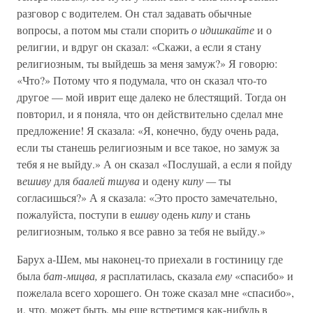
разговор с водителем. Он стал задавать обычные
вопросы, а потом мы стали спорить
о идишкайте
и о
религии, и вдруг он сказал: «Скажи, а если я стану
религиозным, ты выйдешь за меня замуж?» Я говорю:
«Что?» Потому что я подумала, что он сказал что-то
другое — мой иврит еще далеко не блестящий. Тогда он
повторил, и я поняла, что он действительно сделал мне
предложение! Я сказала: «Я, конечно, буду очень рада,
если ты станешь религиозным и все такое, но замуж за
тебя я не выйду.» А он сказал «Послушай, а если я пойду
в
ешиву
для
баалей тшува
и одену
кипу —
ты
согласишься?» А я сказала: «Это просто замечательно,
пожалуйста, поступи в е
шиву
одень
кипу
и стань
религиозным, только я все равно за тебя не выйду.»
Барух а-Шем, мы наконец-то приехали в гостиницу где
была
бат-мицва, я
расплатилась, сказала
ему
«спасибо» и
пожелала всего хорошего. Он тоже сказал мне «спасибо»,
и, что, может быть, мы еще встретимся как-нибудь в