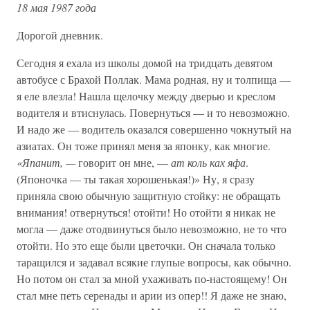
18 мая 1987 года
Дорогой дневник.
Сегодня я ехала из школы домой на тридцать девятом
автобусе с Брахой Поллак. Мама родная, ну и толпища —
я еле влезла! Нашла щелочку между дверью и креслом
водителя и втиснулась. Повернуться — и то невозможно.
И надо же — водитель оказался совершенно чокнутый на
азиатах. Он тоже принял меня за японку, как многие.
«Япанит, —
говорит он мне, —
ат коль ках яфа
.
(Японочка — ты такая хорошенькая!)» Ну, я сразу
приняла свою обычную защитную стойку: не обращать
внимания! отвернуться! отойти! Но отойти я никак не
могла — даже отодвинуться было невозможно, не то что
отойти. Но это еще были цветочки. Он сначала только
таращился и задавал всякие глупые вопросы, как обычно.
Но потом он стал за мной ухаживать по-настоящему! Он
стал мне петь серенады и арии из опер!! Я даже не знаю,