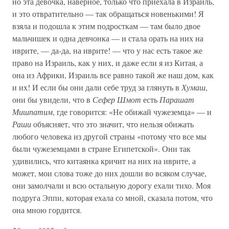
но эта девочка, наверное, только что приехала в Израиль,
и это отвратительно — так обращаться новенькими! Я
взяла и подошла к этим подросткам — там было двое
мальчишек и одна девчонка — и стала орать на них на
иврите, — да-да, на иврите! — что у нас есть такое же
право на Израиль, как у них, и даже если я из Китая, а
она из Африки, Израиль все равно такой же наш дом, как
и их! И если бы они дали себе труд за глянуть в
Хумаш
,
они бы увидели, что в
Сефер Шмот
есть
Парашат
Мишпатим
, где говорится: «Не обижай чужеземца» — и
Раши
объясняет, что это значит, что нельзя обижать
любого человека из другой страны «потому что все мы
были чужеземцами в стране Египетской». Они так
удивились, что китаянка кричит на них на иврите, а
может, мои слова тоже до них дошли во всяком случае,
они замолчали и всю остальную дорогу ехали тихо. Моя
подруга Эппи, которая ехала со мной, сказала потом, что
она мною гордится.