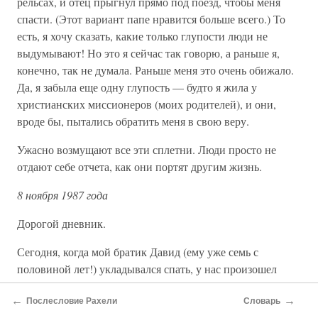
рельсах, и отец прыгнул прямо под поезд, чтобы меня
спасти. (Этот вариант папе нравится больше всего.) То
есть, я хочу сказать, какие только глупости люди не
выдумывают! Но это я сейчас так говорю, а раньше я,
конечно, так не думала. Раньше меня это очень обижало.
Да, я забыла еще одну глупость — будто я жила у
христианских миссионеров (моих родителей), и они,
вроде бы, пытались обратить меня в свою веру.
Ужасно возмущают все эти сплетни. Люди просто не
отдают себе отчета, как они портят другим жизнь.
8 ноября 1987 года
Дорогой дневник.
Сегодня, когда мой братик Давид (ему уже семь с
половиной лет!) укладывался спать, у нас произошел
забавный разговор. Он вдруг сказал: «Двора, а где твоя
←
→
настоящая мама?»
Послесловие Рахели
Словарь