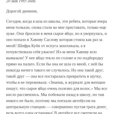
20 мая 1985 года
Дорогой дневник.
Сегодня, когда я шла из школы, эти ребята, которые вчера
меня толкали, снова стали ко мне приставать, только еще
хуже. Они бросили в меня сырое яйцо, но я увернулась, и
оно попало в Хавиву Саслову которая стояла как раз за
мной! Шифра Куби от испуга захихикала, а я
почувствовала себя ужасно! Из-за меня Хавиву всю
вымазали! У нее яйцо текло по голове и по подбородку
прямо на пальто. Если бы она не шла со мной, с ней бы
никогда ничего такого не случилось. Но она такой друг,
такой друг — она все постаралась превратить в шутку,
чтобы я не переживала: «Знаешь, в журнале для женщин
пишут, что сырое яйцо очень полезно для волос.» Мы все
кисло рассмеялись. Мы побежали назад в школу, но там
никого не было, поэтому мы поехали автобусом на
центральную станцию — совершенно пустая трата денег,
ведь всего одна остановка! В автобусе все смотрели на