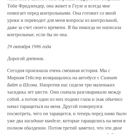
Тоби Фридлендер, она живет в
Геуле
и всегда мне
помогает перед контрольными. Она готовит со мной
уроки и переводит для меня вопросы из контрольной,
даже за счет своего времени. Я бы никогда не написала
контрольные, если бы не она.
29 октября 1986 года
Дорогой дневник.
Сегодня произошла очень смешная история. Мы с
Мириам Гейслер возвращались на автобусе с
Симхат
Бвйт а-Шоэва
. Напротив нас сидели три маленьких
хасидика лет шести. Они сначала разговаривали между
собой, а потом один из них поднял глаза и (как обычно)
начал таращиться на меня. Другой повернулся
посмотреть, чего он таращится, и теперь перед нами было
уже два
хасидише кинделе
, которые таращились на меня в
полном обалдении. Потом третий заметил, что эти двое