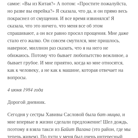
самое: «Вы из Китая?» А потом: «Простите пожалуйста,
но разве вы еврейка?» Я сказала, что да, и он прямо весь
покраснел от смущения. И все время извинялся! Я
сказала, что это ничего, что меня все об этом
спрашивают, а он все равно просил прощения. Мне даже
стало его жалко. Он совсем смутился, мне пришлось,
наверное, миллион раз сказать, что я на него не
обижаюсь. Потому что бывает любопытство вежливое, а
бывает грубое. И мне приятно, когда ко мне относятся,
как к человеку, а не как к машине, которая отвечает на
вопросы.
4 июня 1984 года
Дорогой дневник.
Сегодня у сестры Хавивы Сасловой была
бат-мицва
, и
мне впервые в жизни сделали предложение! Шел дождь,
поэтому я взяла такси из
Байит Вагана
(это район, где мы
теперь живем). По пути у меня был очень интересный