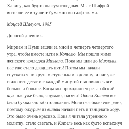
Хавиву, как будто она сумасшедшая. Мы с Шифрой
вытерли ее в туалете бумажными салфетками.
Моцаэй Шавуот, 1985
Дорогой дневник.
Мириам и Нуми зашли за мной в четверть четвертого
утра, чтобы вместе идти к
Котелю
. Мы пошли мимо
женского колледжа
Михлала
. Пока мы шли до
Михлалы
,
нас уже стало двадцать пять! Потом мы начали
спускаться по крутым ступенькам в долину, и нас уже
стало пятьдесят и с каждой минутой становилось все
больше и больше. Когда мы проходили через арабский
шук
, нас уже было, я думаю, тысячи! Около
Котеля
все
было буквально забито людьми. Молиться было еще рано,
поэтому
бахурим
из
вшивы
начали петь и танцевать
хору
.
Это было очень красиво. Пока я читала утреннюю
молитву, стало светать, и
Котель
весь как будто вспыхнул