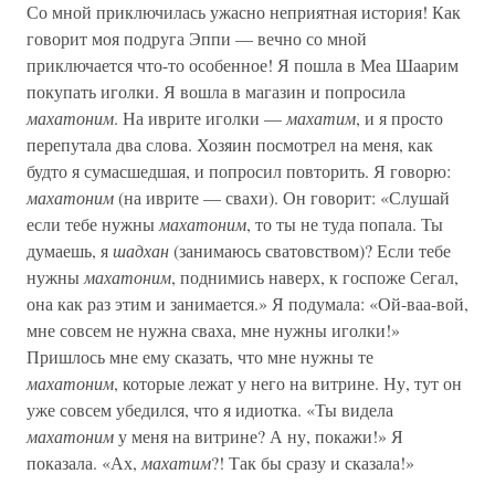
Со мной приключилась ужасно неприятная история! Как
говорит моя подруга Эппи — вечно со мной
приключается что-то особенное! Я пошла в Меа Шаарим
покупать иголки. Я вошла в магазин и попросила
махатоним
. На иврите иголки —
махатим
, и я просто
перепутала два слова. Хозяин посмотрел на меня, как
будто я сумасшедшая, и попросил повторить. Я говорю:
махатоним
(на иврите — свахи). Он говорит: «Слушай
если тебе нужны
махатоним
, то ты не туда попала. Ты
думаешь, я
шадхан
(занимаюсь сватовством)? Если тебе
нужны
махатоним
, поднимись наверх, к госпоже Сегал,
она как раз этим и занимается.» Я подумала: «Ой-ваа-вой,
мне совсем не нужна сваха, мне нужны иголки!»
Пришлось мне ему сказать, что мне нужны те
махатоним
, которые лежат у него на витрине. Ну, тут он
уже совсем убедился, что я идиотка. «Ты видела
махатоним
у меня на витрине? А ну, покажи!» Я
показала. «Ах,
махатим
?! Так бы сразу и сказала!»