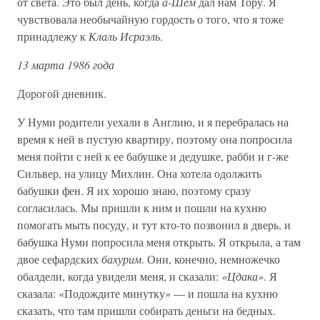
от света. Это был день, когда
а-Шем
дал нам Тору. Я
чувствовала необычайную гордость о того, что я тоже
принадлежу к
Клаль Исраэль
.
13 марта 1986 года
Дорогой дневник.
У Нуми родители уехали в Англию, и я перебралась на
время к ней в пустую квартиру, поэтому она попросила
меня пойти с ней к ее бабушке и дедушке, рабби и г-же
Сильвер, на улицу Михлин. Она хотела одолжить
бабушки фен. Я их хорошо знаю, поэтому сразу
согласилась. Мы пришли к ним и пошли на кухню
помогать мыть посуду, и тут кто-то позвонил в дверь, и
бабушка Нуми попросила меня открыть. Я открыла, а там
двое сефардских
бахурим
. Они, конечно, немножечко
обалдели, когда увидели меня, и сказали:
«Цдака»
. Я
сказала: «Подождите минутку» — и пошла на кухню
сказать, что там пришли собирать деньги на бедных.