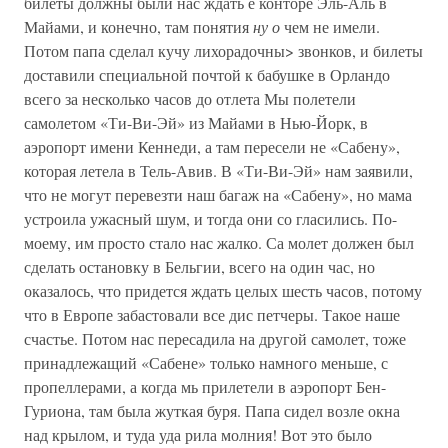
билеты должны были нас ждать е конторе Эль-Аль в
Майами, и конечно, там понятия
ну о
чем не имели.
Потом папа сделал кучу лихорадочны> звонков, и билеты
доставили специальной почтой к бабушке в Орландо
всего за несколько часов до отлета Мы полетели
самолетом «Ти-Ви-Эй» из Майами в Нью-Йорк, в
аэропорт имени Кеннеди, а там пересели не «Сабену»,
которая летела в Тель-Авив. В «Ти-Ви-Эй» нам заявили,
что не могут перевезти наш багаж на «Сабену», но мама
устроила ужасный шум, и тогда они со гласились. По-
моему, им просто стало нас жалко. Са молет должен был
сделать остановку в Бельгии, всего на один час, но
оказалось, что придется ждать целых шесть часов, потому
что в Европе забастовали все дис петчеры. Такое наше
счастье. Потом нас пересадила на другой самолет, тоже
принадлежащий «Сабене» только намного меньше, с
пропеллерами, а когда мь прилетели в аэропорт Бен-
Гуриона, там была жуткая буря. Папа сидел возле окна
над крылом, и туда уда рила молния! Вот это было