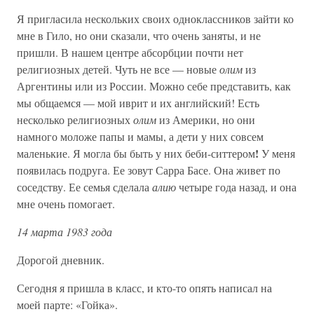
Я пригласила нескольких своих одноклассников зайти ко
мне в Гило, но они сказали, что очень заняты, и не
пришли. В нашем центре абсорбции почти нет
религиозных детей. Чуть не все — новые
олим
из
Аргентины или из России. Можно себе представить, как
мы общаемся — мой иврит и их английский! Есть
несколько религиозных
олим
из Америки, но они
намного моложе папы и мамы, а дети у них совсем
!
маленькие. Я могла бы быть у них беби-ситтером
У меня
появилась подруга. Ее зовут Сарра Басе. Она живет по
соседству. Ее семья сделала
алию
четыре года назад, и она
мне очень помогает.
14 марта 1983 года
Дорогой дневник.
Сегодня я пришла в класс, и кто-то опять написал на
моей парте: «Гойка».