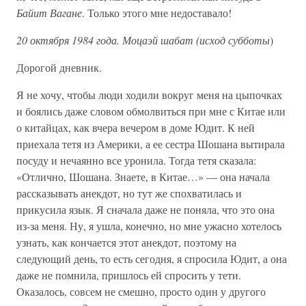
Байит Вагане
. Только этого мне недоставало!
20 октября 1984 года. Моцаэй шабат (исход субботы
)
Дорогой дневник.
Я не хочу, чтобы люди ходили вокруг меня на цыпочках
и боялись даже словом обмолвиться при мне с Китае или
о китайцах, как вчера вечером в доме Юдит. К ней
приехала тетя из Америки, а ее сестра Шошана вытирала
посуду и нечаянно все уронила. Тогда тетя сказала:
«Отлично, Шошана. Знаете, в Китае…» — она начала
рассказывать анекдот, но тут же спохватилась и
прикусила язык. Я сначала даже не поняла, что это она
из-за меня. Ну, я ушла, конечно, но мне ужасно хотелось
узнать, как кончается этот анекдот, поэтому на
следующий день, то есть сегодня, я спросила Юдит, а она
даже не помнила, пришлось ей спросить у тети.
Оказалось, совсем не смешно, просто один у другого