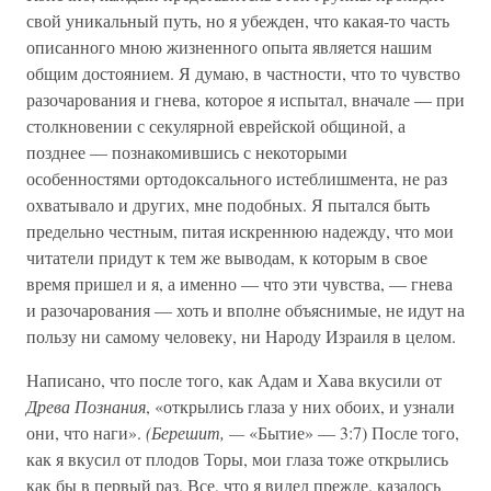
свой уникальный путь, но я убежден, что какая-то часть
описанного мною жизненного опыта является нашим
общим достоянием. Я думаю, в частности, что то чувство
разочарования и гнева, которое я испытал, вначале — при
столкновении с секулярной еврейской общиной, а
позднее — познакомившись с некоторыми
особенностями ортодоксального истеблишмента, не раз
охватывало и других, мне подобных. Я пытался быть
предельно честным, питая искреннюю надежду, что мои
читатели придут к тем же выводам, к которым в свое
время пришел и я, а именно — что эти чувства, — гнева
и разочарования — хоть и вполне объяснимые, не идут на
пользу ни самому человеку, ни Народу Израиля в целом.
Написано, что после того, как Адам и Хава вкусили от
Древа Познания
, «открылись глаза у них обоих, и узнали
они, что наги».
(Берешит, —
«Бытие» — 3:7) После того,
как я вкусил от плодов Торы, мои глаза тоже открылись
как бы в первый раз. Все, что я видел прежде, казалось