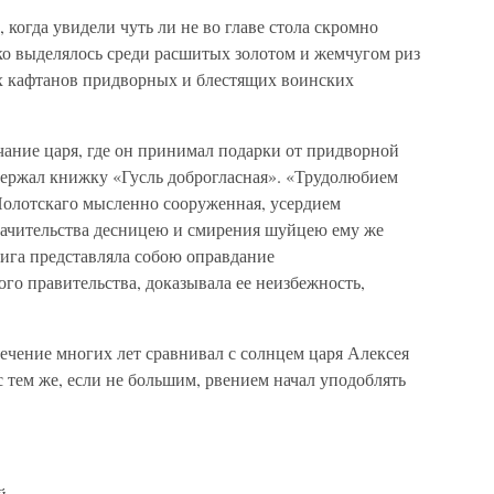
 когда увидели чуть ли не во главе стола скромно
зко выделялось среди расшитых золотом и жемчугом риз
х кафтанов придворных и блестящих воинских
ание царя, где он принимал подарки от придворной
 держал книжку «Гусль доброгласная». «Трудолюбием
олотскаго мысленно сооруженная, усердием
 рачительства десницею и смирения шуйцею ему же
нига представляла собою оправдание
го правительства, доказывала ее неизбежность,
течение многих лет сравнивал с солнцем царя Алексея
с тем же, если не большим, рвением начал уподоблять
й,