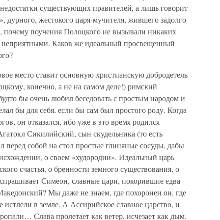
 недостатки существующих правителей, а лишь говорит
», дурного, жестокого царя-мучителя, жившего задолго
м, почему поучения Полоцкого не вызывали никаких
и, неприятными. Каков же идеальный просвещенный
ого?
рвое место ставит основную христианскую добродетель
кому, конечно, а не на самом деле!) римский
будто бы очень любил беседовать с простым народом и
елал бы для себя, если бы сам был простого роду. Когда
гов, он отказался, ибо уже в это время родился
гатокл Сикилийский, сын скудельника (то есть
вил перед собой на стол простые глиняные сосуды, дабы
исхождении, о своем «худородии». Идеальный царь
ского счастья, о бренности земного существования, о
, спрашивает Симеон, славные цари, покорившие едва
акедонский? Мы даже не знаем, где похоронен он, где
се истлели в земле. А Ассирийское славное царство, и
пропали… Слава пролетает как ветер, исчезает как дым.