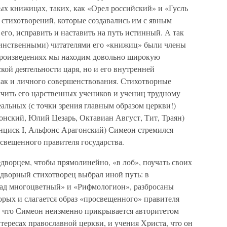
ых книжицах, таких, как «Орел российский» и «Гусль
о стихотворений, которые создавались им с явным
его, исправить и наставить на путь истинный. А так
динственными) читателями его «книжиц» были члены
о произведениях мы находим довольно широкую
ой деятельности царя, но и его внутренней
 как и личного совершенствования. Стихотворные
чить его царственных учеников и учениц трудному
еальных (с точки зрения главным образом церкви!)
нский, Юлий Цезарь, Октавиан Август, Тит, Траян)
нциск I, Альфонс Арагонский) Симеон стремился
свещенного правителя государства.
ворцем, чтобы прямолинейно, «в лоб», поучать своих
дворный стихотворец выбрал иной путь: в
рад многоцветный» и «Рифмологион», разбросаны
орых и слагается образ «просвещенного» правителя
м, что Симеон неизменно прикрывается авторитетом
нтересах православной церкви, и учения Христа, что он