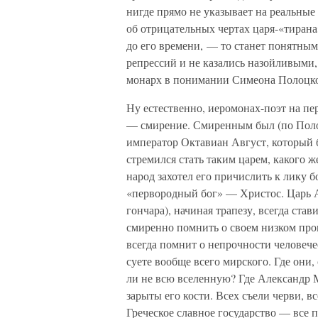
нигде прямо не указывает на реальные
об отрицательных чертах царя-«тирана
до его времени, — то станет понятны
репрессий и не казались назойливым
монарх в понимании Симеона Полоцк
Ну естественно, иеромонах-поэт на пе
— смирение. Смиренным был (по Полоц
император Октавиан Август, который 
стремился стать таким царем, какого ж
народ захотел его причислить к лику бо
«первородный бог» — Христос. Царь А
гончара), начиная трапезу, всегда ста
смиренно помнить о своем низком про
всегда помнит о непрочности человече
суете вообще всего мирского. Где они
ли не всю вселенную? Где Александр М
зарыты его кости. Всех съели черви, в
Греческое славное государство — все 