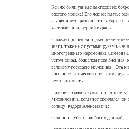
Как же были удивлены спесивые бояре,
одетого монаха! Его черное платье ре
священников, разноцветных бархатны
костюмов придворной охраны.
Симеон пришел на торжественное венч
знати, тоже не с пустыми руками. Он
многогрешнаго иеромонаха Симеона П
уструненная, бряцалом пера биенная,
великому государю врученная». Эта к
внешнеполитической программу русско
неотвратимость.
Полоцкого мало смущало то, что он в 
Михайловича; когда тот скончался, он 
солнцу Федора Алексеевича:
Солнце ты убо, царю богом данный,
Будеши вправду от раб верных званны