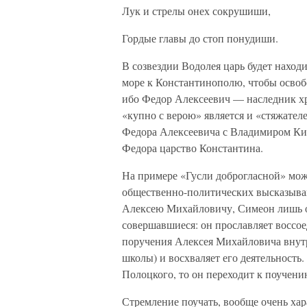
Лук и стрелы онех сокрушиши,
Гордые главы до стоп понудиши.
В созвездии Водолея царь будет находи
море к Константинополю, чтобы освобо
ибо Федор Алексеевич — наследник х
«купно с верою» является и «стяжате
Федора Алексеевича с Владимиром Кие
Федора царство Константина.
На примере «Гусли доброгласной» мож
общественно-политических высказыва
Алексею Михайловичу, Симеон лишь о
совершавшиеся: он прославляет воссо
поручения Алексея Михайловича внутр
школы) и восхваляет его деятельность
Полоцкого, то он переходит к поучени
Стремление поучать, вообще очень хар