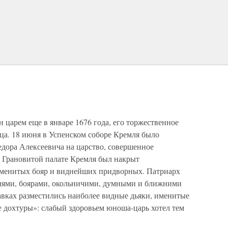
 царем еще в январе 1676 года, его торжественное
ца. 18 июня в Успенском соборе Кремля было
дора Алексеевича на царство, совершенное
в Грановитой палате Кремля был накрыт
менитых бояр и виднейших придворных. Патриарх
ями, боярами, окольничими, думными и ближними
авках разместились наиболее видные дьяки, именитые
 дохтуры»: слабый здоровьем юноша-царь хотел тем