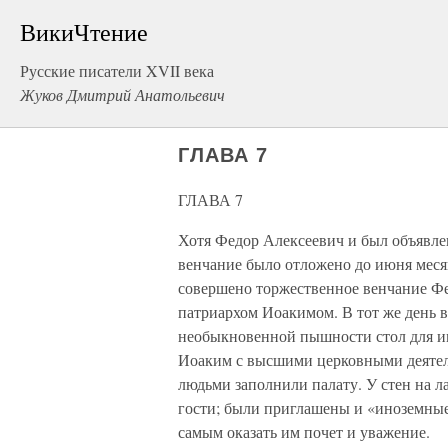
ВикиЧтение
Русские писатели XVII века
Жуков Дмитрий Анатольевич
ГЛАВА 7
ГЛАВА 7
Хотя Федор Алексеевич и был объявлен
венчание было отложено до июня меся
совершено торжественное венчание Фе
патриархом Иоакимом. В тот же день 
необыкновенной пышности стол для и
Иоаким с высшими церковными деятел
людьми заполнили палату. У стен на л
гости; были приглашены и «иноземные
самым оказать им почет и уважение.