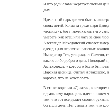
И кто ради славы жертвует своими ден
дым!
Идеальный царь должен быть милосерд
своих детей. Когда за грехи царя Дави
«вопиял» к богу, моля казнить его само
умереть, как отец или мать за свое л
Александр Македонский спасает замер
одежды для перевязки раненых воинов
Император Тит, утверждает Симеон, сч
какого-либо доброго дела. Полоцкий 
Артаксерксе, у которого будто бы прав
Царская десница, считал Артаксеркс, п
коротка, что не хочет брать.
В стихотворении «Делати», в котором
идеальному царю, речь идет о некоем 
том, что тот все делает своими руками
бога для дела. Нет стыда в том, что ко