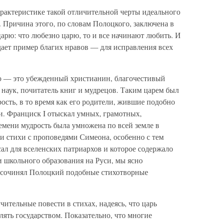
рактеристике такой отличительной черты идеального
 Причина этого, по словам Полоцкого, заключена в
арю: что любезно царю, то и все начинают любить. И
одает пример благих нравов — для исправления всех
о — это убежденный христианин, благочестивый
 наук, почитатель книг и мудрецов. Таким царем был
сть, в то время как его родители, жившие подобно
и. Франциск I отыскал умных, грамотных,
мени мудрость была умножена по всей земле в
и стихи с проповедями Симеона, особенно с тем
сал для вселенских патриархов и которое содержало
школьного образования на Руси, мы ясно
ью сочинял Полоцкий подобные стихотворные
ительные повести в стихах, надеясь, что царь
лять государством. Показательно, что многие