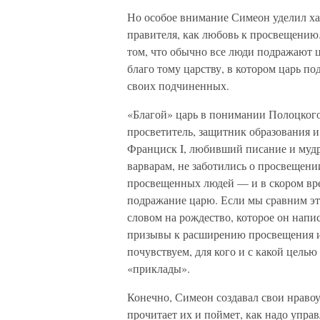
Но особое внимание Симеон уделил ха
правителя, как любовь к просвещению.
том, что обычно все люди подражают ц
благо тому царству, в котором царь п
своих подчиненных.
«Благой» царь в понимании Полоцког
просветитель, защитник образования и
Франциск I, любивший писание и мудро
варварам, не заботились о просвещени
просвещенных людей — и в скором вре
подражание царю. Если мы сравним эт
словом на рождество, которое он напи
призывы к расширению просвещения и 
почувствуем, для кого и с какой цел
«приклады».
Конечно, Симеон создавал свои нравоуч
прочитает их и поймет, как надо управ