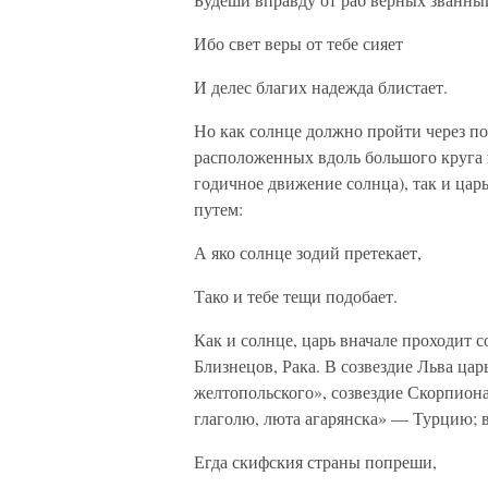
Ибо свет веры от тебе сияет
И делес благих надежда блистает.
Но как солнце должно пройти через пояс
расположенных вдоль большого круга 
годичное движение солнца), так и цар
путем:
А яко солнце зодий претекает,
Тако и тебе тещи подобает.
Как и солнце, царь вначале проходит со
Близнецов, Рака. В созвездие Льва цар
желтопольского», созвездие Скорпиона
глаголю, люта агарянска» — Турцию; в
Егда скифския страны попреши,