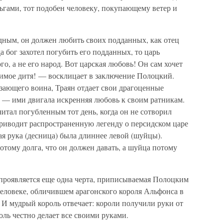
ьгами, тот подобен человеку, покупающему ветер и
ным, он должен любить своих подданных, как отец
да бог захотел погубить его подданных, то царь
го, а не его народ. Вот царская любовь! Он сам хочет
юбимое дитя! — восклицает в заключение Полоцкий.
зающего воина, Траян отдает свои драгоценные
 — ими двигала искренняя любовь к своим ратникам.
итал погубленным тот день, когда он не сотворил
приводит распространенную легенду о персидском царе
ая рука (десница) была длиннее левой (шуйцы).
отому долга, что он должен давать, а шуйца потому
 проявляется еще одна черта, приписываемая Полоцким
человеке, обличившем арагонского короля Альфонса в
. И мудрый король отвечает: короли получили руки от
роль честно делает все своими руками.