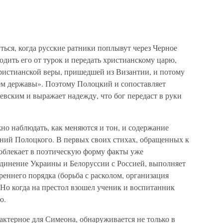
ться, когда русские ратники поплывут через Черное
дить его от турок и передать христианскому царю,
ристианской веры, пришедшей из Византии, и потому
лем державы». Поэтому Полоцкий и сопоставляет
вским и выражает надежду, что бог передаст в руки
но наблюдать, как меняются и тон, и содержание
ний Полоцкого. В первых своих стихах, обращенных к
блекает в поэтическую форму факты уже
единение Украины и Белоруссии с Россией, выполняет
еннего порядка (борьба с расколом, организация
. Но когда на престол взошел ученик и воспитанник
ю.
актерное для Симеона, обнаруживается не только в