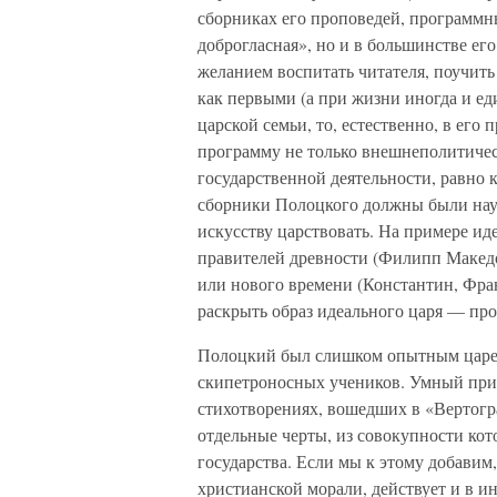
сборниках его проповедей, программн
доброгласная», но и в большинстве ег
желанием воспитать читателя, поучить 
как первыми (а при жизни иногда и е
царской семьи, то, естественно, в ег
программу не только внешнеполитическ
государственной деятельности, равно
сборники Полоцкого должны были нау
искусству царствовать. На примере ид
правителей древности (Филипп Македо
или нового времени (Константин, Фра
раскрыть образ идеального царя — про
Полоцкий был слишком опытным царед
скипетроносных учеников. Умный при
стихотворениях, вошедших в «Вертог
отдельные черты, из совокупности кот
государства. Если мы к этому добави
христианской морали, действует и в и