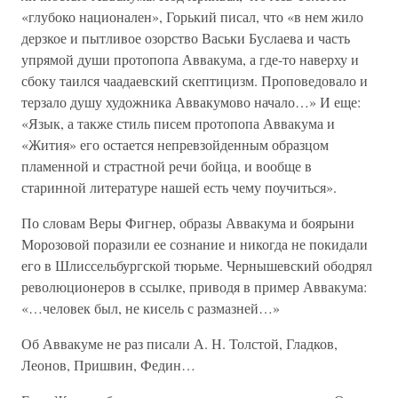
«глубоко национален», Горький писал, что «в нем жило
дерзкое и пытливое озорство Васьки Буслаева и часть
упрямой души протопопа Аввакума, а где-то наверху и
сбоку таился чаадаевский скептицизм. Проповедовало и
терзало душу художника Аввакумово начало…» И еще:
«Язык, а также стиль писем протопопа Аввакума и
«Жития» его остается непревзойденным образцом
пламенной и страстной речи бойца, и вообще в
старинной литературе нашей есть чему поучиться».
По словам Веры Фигнер, образы Аввакума и боярыни
Морозовой поразили ее сознание и никогда не покидали
его в Шлиссельбургской тюрьме. Чернышевский ободрял
революционеров в ссылке, приводя в пример Аввакума:
«…человек был, не кисель с размазней…»
Об Аввакуме не раз писали А. Н. Толстой, Гладков,
Леонов, Пришвин, Федин…