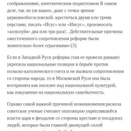
соображениями, начетническим педантизмом В самом
деле, так ли уж важно, даже с точки зрения
церковнобогословской, креститься двумя или тремя
перстами, писать «Исус» или «Иисус», произносить
«аллилуйя» два или три раза!.. Действительные причины
ожесточенного сопротивления реформе были
значительно более серьезными»[3].
Если в Западной Руси реформа (там ее провели раньше)
укрепила национальные позиции в борьбе против
польско-католического гнета и не вызвала сопротивления
со стороны народа, то в Московской Руси она была
воспринята как насилие над национальной культурой,
как покушение на национальную самобытность.
Однако самой важной причиной возникновения раскола
советские ученые считают оппозицию укреплявшейся
власти царя и феодалов со стороны крестьян и посадских
людей, которые были главной движущей силой