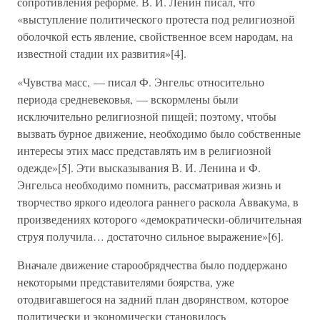
сопротивления реформе. В. И. Ленин писал, что
«выступление политического протеста под религиозной
оболочкой есть явление, свойственное всем народам, на
известной стадии их развития»[4].
«Чувства масс, — писал Ф. Энгельс относительно
периода средневековья, — вскормлены были
исключительно религиозной пищей; поэтому, чтобы
вызвать бурное движение, необходимо было собственные
интересы этих масс представлять им в религиозной
одежде»[5]. Эти высказывания В. И. Ленина и Ф.
Энгельса необходимо помнить, рассматривая жизнь и
творчество яркого идеолога раннего раскола Аввакума, в
произведениях которого «демократически-обличительная
струя получила… достаточно сильное выражение»[6].
Вначале движение старообрядчества было поддержано
некоторыми представителями боярства, уже
отодвигавшегося на задний план дворянством, которое
политически и экономически становилось