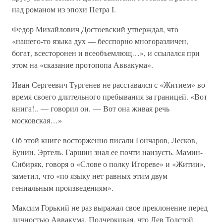
над романом из эпохи Петра I.
Федор Михайлович Достоевский утверждал, что
«нашего-то языка дух — бесспорно многоразличен,
богат, всесторонен и всеобъемлющ…», и ссылался при
этом на «сказание протопопа Аввакума».
Иван Сергеевич Тургенев не расставался с «Житием» во
время своего длительного пребывания за границей. «Вот
книга!.. — говорил он. — Вот она живая речь
московская…»
Об этой книге восторженно писали Гончаров, Лесков,
Бунин, Эртель. Гаршин знал ее почти наизусть. Мамин-
Сибиряк, говоря о «Слове о полку Игореве» и «Житии»,
заметил, что «по языку нет равных этим двум
гениальным произведениям».
Максим Горький не раз выражал свое преклонение перед
личностью Аввакума. Подчеркивая, что Лев Толстой