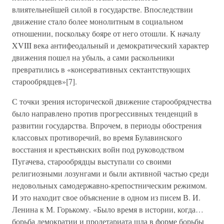
влиятельнейшей силой в государстве. Впоследствии
движение стало более монолитным в социальном
отношении, поскольку бояре от него отошли. К началу
XVIII века антифеодальный и демократический характер
движения пошел на убыль, а сами раскольники
превратились в «консервативных сектантствующих
старообрядцев»[7].
С точки зрения исторической движение старообрядчества
было направлено против прогрессивных тенденций в
развитии государства. Впрочем, в периоды обострения
классовых противоречий, во время Булавинского
восстания и крестьянских войн под руководством
Пугачева, старообрядцы выступали со своими
религиозными лозунгами и были активной частью среди
недовольных самодержавно-крепостническим режимом.
И это находит свое объяснение в одном из писем В. И.
Ленина к М. Горькому. «Было время в истории, когда…
борьба демократии и пролетариата шла в форме борьбы