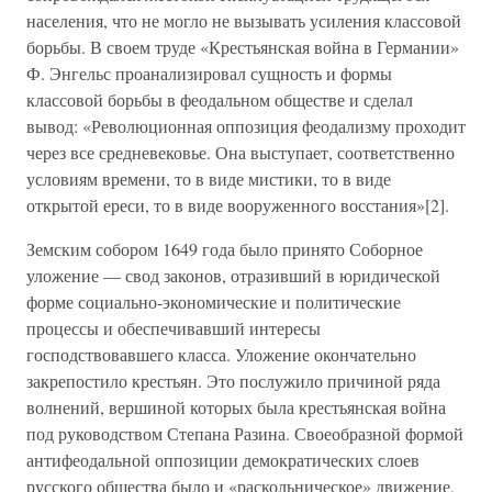
населения, что не могло не вызывать усиления классовой
борьбы. В своем труде «Крестьянская война в Германии»
Ф. Энгельс проанализировал сущность и формы
классовой борьбы в феодальном обществе и сделал
вывод: «Революционная оппозиция феодализму проходит
через все средневековье. Она выступает, соответственно
условиям времени, то в виде мистики, то в виде
открытой ереси, то в виде вооруженного восстания»[2].
Земским собором 1649 года было принято Соборное
уложение — свод законов, отразивший в юридической
форме социально-экономические и политические
процессы и обеспечивавший интересы
господствовавшего класса. Уложение окончательно
закрепостило крестьян. Это послужило причиной ряда
волнений, вершиной которых была крестьянская война
под руководством Степана Разина. Своеобразной формой
антифеодальной оппозиции демократических слоев
русского общества было и «раскольническое» движение,