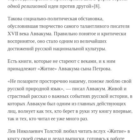
одной религиозной
идеи против другой»[8].
Такова социально-политическая обстановка,
обусловившая творчество самого талантливого писателя
XVII века Аввакума. Правильно понятое и критически
воспринятое, оно стало одним из величайших
достижений русской национальной культуры.
Есть книги, которые не стареют с веками, и к ним
принадлежит «Житие» Аввакума сына Петрова.
«Не позазрите просторечию нашему, понеже люблю свой
русской природной язык», — писал Аввакум. Живой и
страстный рассказ о важных событиях русской истории, в
которых Аввакум был одним из главных действующих
лиц, волнует как тех, кто берет в руки эту книгу впервые,
так и тех, кто читал ее уже много раз.
Лев Николаевич Толстой любил читать вслух «Житие» в
кругу своей семьи и делал выписки, готовясь к работе