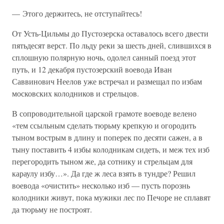
— Этого держитесь, не отступайтесь!
От Усть-Цильмы до Пустозерска оставалось всего двести
пятьдесят верст. По льду реки за шесть дней, слившихся в
сплошную полярную ночь, одолел санный поезд этот
путь, и 12 декабря пустозерский воевода Иван
Саввинович Неелов уже встречал и размещал по избам
московских колодников и стрельцов.
В сопроводительной царской грамоте воеводе велено
«тем ссыльным сделать тюрьму крепкую и огородить
тыном вострым в длину и поперек по десяти сажен, а в
тыну поставить 4 избы колодникам сидеть, и меж тех изб
перегородить тыном же, да сотнику и стрельцам для
караулу избу…». Да где ж леса взять в тундре? Решил
воевода «очистить» несколько изб — пусть порознь
колодники живут, пока мужики лес по Печоре не сплавят
да тюрьму не построят.