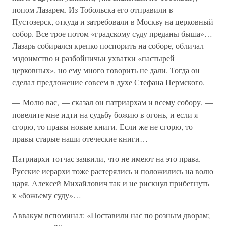
попом Лазарем. Из Тобольска его отправили в
Пустозерск, откуда и затребовали в Москву на церковный
собор. Все трое потом «градскому суду преданы быша»…
Лазарь собирался крепко поспорить на соборе, обличал
мздоимство и разбойничьи ухватки «пастырей
церковных», но ему много говорить не дали. Тогда он
сделал предложение совсем в духе Стефана Пермского.
— Молю вас, — сказал он патриархам и всему собору, —
повелите мне идти на судьбу божию в огонь, и если я
сгорю, то правы новые книги. Если же не сгорю, то
правы старые наши отеческие книги…
Патриархи тотчас заявили, что не имеют на это права.
Русские иерархи тоже растерялись и положились на волю
царя. Алексей Михайлович так и не рискнул прибегнуть
к «божьему суду»…
Аввакум вспоминал: «Поставили нас по розным дворам;