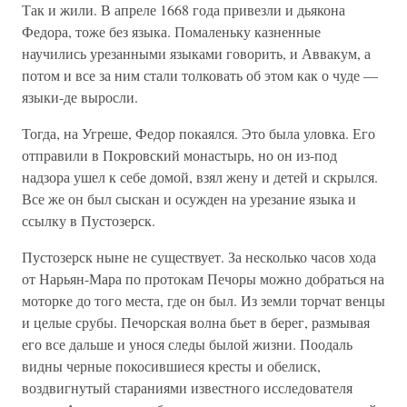
Так и жили. В апреле 1668 года привезли и дьякона
Федора, тоже без языка. Помаленьку казненные
научились урезанными языками говорить, и Аввакум, а
потом и все за ним стали толковать об этом как о чуде —
языки-де выросли.
Тогда, на Угреше, Федор покаялся. Это была уловка. Его
отправили в Покровский монастырь, но он из-под
надзора ушел к себе домой, взял жену и детей и скрылся.
Все же он был сыскан и осужден на урезание языка и
ссылку в Пустозерск.
Пустозерск ныне не существует. За несколько часов хода
от Нарьян-Мара по протокам Печоры можно добраться на
моторке до того места, где он был. Из земли торчат венцы
и целые срубы. Печорская волна бьет в берег, размывая
его все дальше и унося следы былой жизни. Поодаль
видны черные покосившиеся кресты и обелиск,
воздвигнутый стараниями известного исследователя