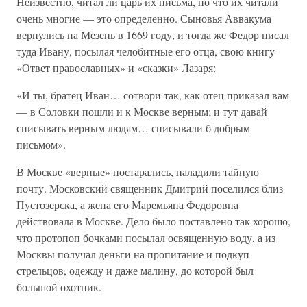
Неизвестно, читал ли царь их письма, но что их читали
очень многие — это определенно. Сыновья Аввакума
вернулись на Мезень в 1669 году, и тогда же Федор писал
туда Ивану, посылая челобитные его отца, свою книгу
«Ответ православных» и «сказки» Лазаря:
«И ты, братец Иван… сотвори так, как отец приказал вам
— в Соловки пошли и к Москве верным; и тут давай
списывать верным людям… списывали б добрым
письмом».
В Москве «верные» постарались, наладили тайную
почту. Московский священник Дмитрий поселился близ
Пустозерска, а жена его Маремьяна Федоровна
действовала в Москве. Дело было поставлено так хорошо,
что протопоп бочками посылал освященную воду, а из
Москвы получал деньги на пропитание и подкуп
стрельцов, одежду и даже малину, до которой был
большой охотник.