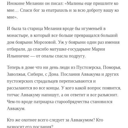
Инокине Мелании он писал: «Малины еще пришлите ко
мне… Спаси бог за епатрахиль и за всю доброту вашу ко
мне».
И была та старица Мелания вроде бы игуменьей в
монастыре, в который все больше превращался большой
дом боярыни Морозовой. Уж у боярыни один раз имения
отбирали, да спасибо матушке-государыне Марии
Ильиничне — от опалы спасла подругу.
Теперь в доме что ни день люди из Пустозерска, Поморья,
Заволжья, Сибири, с Дона. Послания Аввакума и других
пустозерских страдальцев переписываются и
рассылаются во все концы. У кого какой вопрос появится,
тотчас Аввакуму напишут, а он ответит и все разъяснит.
Чем-то вроде патриарха старообрядчества становился
Аввакум.
Кто же охотнее всего следует за Аввакумом? Кто
разносит его послания?