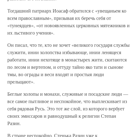
Тогдашний патриарх Иоасаф обратился с «увещаньем ко
всем православным», призывая их беречь себя от
«тунеядцев», «от новоявленных церковных мятежников и
их льстивого учения».
Он писал, что те, кто не хочет «великого государя службы
служити, инии холопства избывающе, инии ленящеся
работати, инии нехотяще в монастырех жити, скитаются
по лесом и вертепом, и оттуду тайно яко тати и сынове
тмы, во ограды и веси входят и простыя люди
прельщают».
Беглые холопы и монахи, служивые и посадские люди —
все самое пытливое и неспокойное, что выплескивает из
себя рядовая Русь. Это тот же слой, из которого вербует
своих эмиссаров и равнодушный к религии Степан
Разин.
В стране неспокойно. Стенька Разин уже к