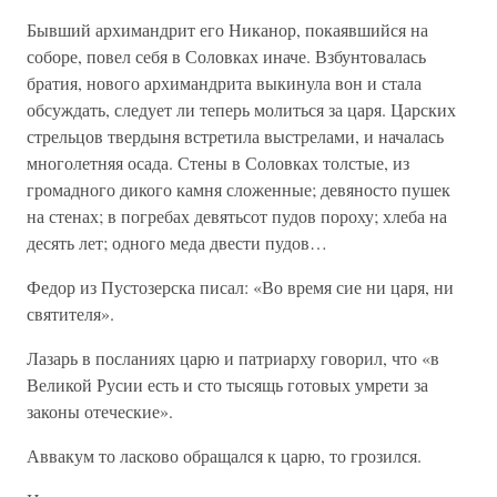
Бывший архимандрит его Никанор, покаявшийся на
соборе, повел себя в Соловках иначе. Взбунтовалась
братия, нового архимандрита выкинула вон и стала
обсуждать, следует ли теперь молиться за царя. Царских
стрельцов твердыня встретила выстрелами, и началась
многолетняя осада. Стены в Соловках толстые, из
громадного дикого камня сложенные; девяносто пушек
на стенах; в погребах девятьсот пудов пороху; хлеба на
десять лет; одного меда двести пудов…
Федор из Пустозерска писал: «Во время сие ни царя, ни
святителя».
Лазарь в посланиях царю и патриарху говорил, что «в
Великой Русии есть и сто тысящь готовых умрети за
законы отеческие».
Аввакум то ласково обращался к царю, то грозился.