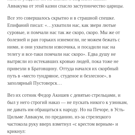
Аввакума от этой казни спасло заступничество царицы.
Все это совершалось скрытно и в страшной спешке.
Епифаний писал: «…ухватили нас, как звери лютые
суровые, и помчали нас так же скоро, скоро. Мы же от
болезней и ран горьких изнемогли, не можем бежать с
ними, и они ухватили извозчика, и посадили нас на
телегу и все-таки помчали нас скоро». Едва душу не
вытрясли из истекавших кровью людей, пока тоже не
привезли в Братовщину. Оттуда начался их скорбный
путь в «место тундряное, студеное и безлесное», в
заполярный Пустоверск…
Вез их сотник Федор Акишев с девятью стрельцами, и
был у него строгий наказ — не пускать никого к узникам,
не давать им обращаться к народу. Но на Печоре, в Усть-
Цильме Аввакум, по преданию, из-за стрелецкого
частокола руку вверх взметнул «с крестом верным» и
крикнул: