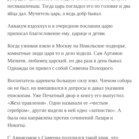
несмышленыш. Тогда царь погладил его по головке и два
яйца дал. Мучитель царь, а ведь добр бывал.
Аввакум вздохнул и в очередном послании царю
приписал благословение ему, царице и детям.
Когда узников взяли в Москву на Никольское подворье,
комнатные люди царя то и дело ходили. Сам Артамон
Матвеев, любимец царский, по два раза в день бывал.
Однажды он привел с собой Симеона Полоцкого.
Воспитатель царевича большую силу взял. Членом собора
он не был, но вмешивался в допросы и давал указания
епископам. Уже Печатный двор и книгу его выпустил.
«Жезл правления». Одни называли ее «чистым
серебром», другие видели в ней одно «латинство». А
была она направлена против сочинений Лазаря и
Никиты.
С Аввакумом у Симеона получился такой крик, что