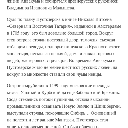
жизни Аввакума и собирателя древнерусских рукописей
Владимира Ивановича Малышева.
Судя по плану Пустозерска в книге Николая Витсена
«Северная и Восточная Татария», изданной в Амстердаме
в 1705 году, это был довольно большой город. Вокруг
стен острога стояли постоялый двор, таможня, съезжая
изба, дом воеводы, подворье пинежского Красногорского
монастыря, несколько церквей, дома и лавки торговых
людей, мастеровых, стрельцов. Во времена Аввакума в
Пустозерске жило не менее шестисот русских людей, да
вокруг во множестве ставили свои чумы ненцы.
Острог «зарубили» в 1499 году московские воеводы
князья Ушатый и Курбский да еще Заболотский Бражник.
Сюда стекались потоки пушнины, отсюда выходили
промышленники осваивать Новую Землю и Шпицберген,
выступали отряды, покорявшие Сибирь… Основанный
на полсотни лет раньше Мангазеи, Пустозерск стал
хиреть одновременно с ней. Он был обречен на