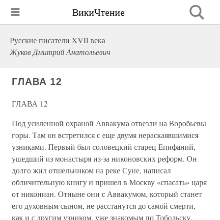
ВикиЧтение
Русские писатели XVII века
Жуков Дмитрий Анатольевич
ГЛАВА 12
ГЛАВА 12
Под усиленной охраной Аввакума отвезли на Воробьевы
горы. Там он встретился с еще двумя нераскаявшимися
узниками. Первый был соловецкий старец Епифаний,
ушедший из монастыря из-за никоновских реформ. Он
долго жил отшельником на реке Суне, написал
обличительную книгу и пришел в Москву «спасать» царя
от никониан. Отныне они с Аввакумом, который станет
его духовным сыном, не расстанутся до самой смерти,
как и с другим узником, уже знакомым по Тобольску,