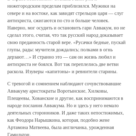
нижегородским пределам приблизился. Мужики на
севере и на востоке, как завидят стрельцов царя — слуг
антихриста, сжигаются по сто и больше человек.
Наверно, мог осудить и остановить гари Аввакум, но не
сделал этого, считая, что так русский народ доказывает
свою преданность старой вере. «Русачки бедные, пускай
глупы, рады: мучителя дождались; полками в огнь
дерзают…» И странно это — сам он жизнь любил и
антихриста не боялся. Вот так переплелись две ветви
раскола. Изуверы «капитоны» и ревнители старины.
С тревогой и сомнением наблюдают сочувствовавшие
Аввакуму аристократы Воротынские, Хилковы,
Плещеевы, Хованские и другие, как воспринимаются в
народе послания Аввакума. Но и здесь у него немало
деятельных сторонников. И даже таких непостижимых,
как Феодора Нарышкина, которая, подобно жене
Артамона Матвеева, была англичанка, урожденная
Гамильтон.