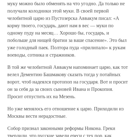
муку можно было обменять на что угодно. Да только не
получали колодники этой муки. В своей первой
челобитной царю из Пустозерска Аввакум писал: «А
корму твоего, государь, дают нам в вес — муки по
одному пуду на месяц… Хорошо бы, государь, и
побольше для нищей братии за ваше спасение». Это был
уже голодный паек. Полтора пуда «прилипало» к рукам
воеводы, сотника и стражников.
В той же челобитной Аввакум напоминает царю, как тот
велел Дементию Башмакову сказать тогда у потайных
ворот, чтоб надеялся протопоп на государя. Вот и просит
он за себя да за своих сыновей Ивана и Прокопия.
Просит отпустить их на Мезень.
Но уже менялось его отношение к царю. Приходили из
Москвы вести нерадостные.
Собор признал законными реформы Никона. Греки
твердили, что русские завели ереси с тех пор, как