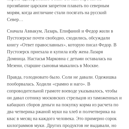
прозябание царским запретом плавать по северным
морям, когда англичане стали посягать на русский
Север…
Сначала Аввакум, Лазарь, Епифаний и Федор жили в
Пустозерске почти свободно, сходились, обсуждали
книгу «Ответ православных», которую писал Федор. В
Пустозерск приехала и купила избу жена Лазаря
Домница. Настасья Марковна с детьми оставалась на
Мезени, старшие сыновья мыкались в Москве.
Правда, голодновато было. Соли не давали. Одежишка
пооборвалась. Ходили «срамно и наго». В
сопроводительной грамоте воеводе указывалось, чтобы
он давал сотнику московских стрельцов из таможенных и
кабацких сборов деньги на покупку корма из расчета по
два четверика ржаной муки на хлеб и полчетверика на
квас в месяц на каждого человека. Это примерно сорок
килограммов муки. Других продуктов не выдавали, но