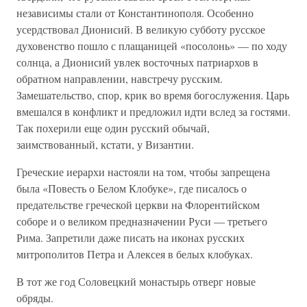
независимы стали от Константинополя. Особенно
усердствовал Дионисий. В великую субботу русское
духовенство пошло с плащаницей «посолонь» — по ходу
солнца, а Дионисий увлек восточных патриархов в
обратном направлении, навстречу русским.
Замешательство, спор, крик во время богослужения. Царь
вмешался в конфликт и предложил идти вслед за гостями.
Так похерили еще один русский обычай,
заимствованный, кстати, у Византии.
Греческие иерархи настояли на том, чтобы запрещена
была «Повесть о Белом Клобуке», где писалось о
предательстве греческой церкви на Флорентийском
соборе и о великом предназначении Руси — третьего
Рима. Запретили даже писать на иконах русских
митрополитов Петра и Алексея в белых клобуках.
В тот же год Соловецкий монастырь отверг новые
обряды.