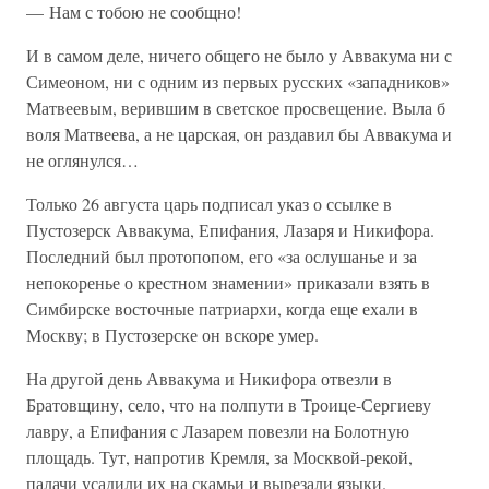
— Нам с тобою не сообщно!
И в самом деле, ничего общего не было у Аввакума ни с
Симеоном, ни с одним из первых русских «западников»
Матвеевым, верившим в светское просвещение. Выла б
воля Матвеева, а не царская, он раздавил бы Аввакума и
не оглянулся…
Только 26 августа царь подписал указ о ссылке в
Пустозерск Аввакума, Епифания, Лазаря и Никифора.
Последний был протопопом, его «за ослушанье и за
непокоренье о крестном знамении» приказали взять в
Симбирске восточные патриархи, когда еще ехали в
Москву; в Пустозерске он вскоре умер.
На другой день Аввакума и Никифора отвезли в
Братовщину, село, что на полпути в Троице-Сергиеву
лавру, а Епифания с Лазарем повезли на Болотную
площадь. Тут, напротив Кремля, за Москвой-рекой,
палачи усадили их на скамьи и вырезали языки.