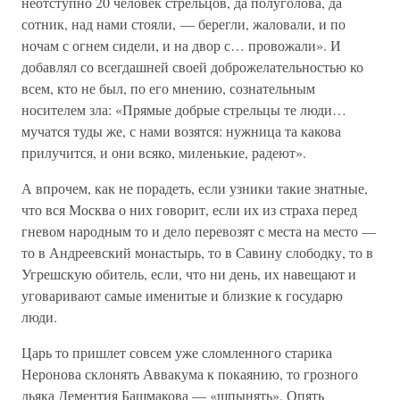
неотступно 20 человек стрельцов, да полуголова, да
сотник, над нами стояли, — берегли, жаловали, и по
ночам с огнем сидели, и на двор с… провожали». И
добавлял со всегдашней своей доброжелательностью ко
всем, кто не был, по его мнению, сознательным
носителем зла: «Прямые добрые стрельцы те люди…
мучатся туды же, с нами возятся: нужница та какова
прилучится, и они всяко, миленькие, радеют».
А впрочем, как не порадеть, если узники такие знатные,
что вся Москва о них говорит, если их из страха перед
гневом народным то и дело перевозят с места на место —
то в Андреевский монастырь, то в Савину слободку, то в
Угрешскую обитель, если, что ни день, их навещают и
уговаривают самые именитые и близкие к государю
люди.
Царь то пришлет совсем уже сломленного старика
Неронова склонять Аввакума к покаянию, то грозного
дьяка Дементия Башмакова — «шпынять». Опять