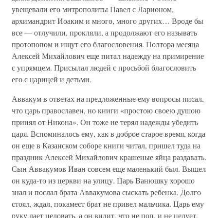
увещевали его митрополиты Павел с Ларионом,
архимандрит Иоаким и много, много других… Вроде бы
все — отлучили, прокляли, а продолжают его называть
протопопом и ищут его благословения. Полтора месяца
Алексей Михайлович еще питал надежду на примирение
с упрямцем. Присылал людей с просьбой благословить
его с царицей и детьми.
Аввакум в ответах на предложенные ему вопросы писал,
что царь православен, но книги «простою своею душою
принял от Никона». Он тоже не терял надежды убедить
царя. Вспоминалось ему, как в доброе старое время, когда
он еще в Казанском соборе книги читал, пришел туда на
праздник Алексей Михайлович крашеные яйца раздавать.
Сын Аввакумов Иван совсем еще маленький был. Вышел
он куда-то из церкви на улицу. Царь Ванюшку хорошо
знал и послал брата Аввакумова сыскать ребенка. Долго
стоял, ждал, покамест брат не привел мальчика. Царь ему
руку дает целовать, а он видит, что не поп, и не целует,