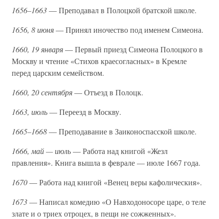
1656–1663
— Преподавал в Полоцкой братской школе.
1656, 8 июня
— Принял иночество под именем Симеона.
1660, 19 января
— Первый приезд Симеона Полоцкого в
Москву и чтение «Стихов краесогласных» в Кремле
перед царским семейством.
1660, 20 сентября
— Отъезд в Полоцк.
1663, июль
— Переезд в Москву.
1665–1668
— Преподавание в Заиконоспасской школе.
1666, май — июль
— Работа над книгой «Жезл
правления». Книга вышла в феврале — июле 1667 года.
1670
— Работа над книгой «Венец веры кафолическия».
1673
— Написал комедию «О Навходоносоре царе, о теле
злате и о триех отроцех, в пещи не сожженных».