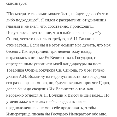
сквозь зубы:
"Посмотрите его сами: может быть, найдете для себя что-
либо подходящее". Я сидел с раскрытыми от удивления
глазами и не знал, что, собственно, происходит...
Получалось впечатление, что я набиваюсь на службу в
Синод, чего-то насильно требую, а А.Н. Волжин
отбивается... Если бы я в этот момент мог думать, что моя
беседа с Императрицей, три недели тому назад,
выразилась в письме Ея Величества к Государю, с
определенным указанием моей кандидатуры на пост
Товарища Обер-Прокурора Св. Синода, то я бы только
указал А.Н. Волжину на недопустимость тона и формы
его разговора со мною, но, будучи верным присяге Царю,
довел бы и до сведения Их Величеств о том, как
небрежно отнесся А.Н. Волжин к Высочайшей воле... Но
у меня даже в мыслях не было сделать такое
предположение: я не мог себе представить, чтобы
Императрица писала бы Государю Императору обо мне.