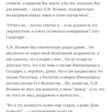
утомили; а иерархов Вы знаете; я бы мог посылать Вас
для ревизий, – сказал А.Н. Волжин, подозрительно
посматривая поверх очков и точно изучая меня"...
"Отчего же, – весело ответил я, – если должность эта
сверхштатная, и я могу оставаться помощником Статс-
Секретаря"...
А.Н. Волжин был окончательно раздосадован... Он
абсолютно не верил моей безоблачной искренности, и
ему казалось, что я играю с ним... Он не только не
допускал того, что я не знаю о письме Императрицы к
Государю, а, вероятно, думал, что я сам продиктовал это
письмо Распутину, а Распутин уговорил Императрицу
послать письмо Его Величеству... Но, думая так, А.Н.
Волжин не знал, как выпытать у меня "правду", и то, что
он этого не знал, раздражало и мучило его...
"Но и эту должность нужно еще создать, а разве Дума
позволит", – с раздражением сказал он.