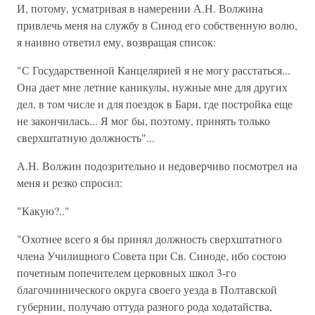
И, потому, усматривая в намерении А.Н. Волжина
привлечь меня на службу в Синод его собственную волю,
я наивно ответил ему, возвращая список:
"С Государственной Канцелярией я не могу расстаться...
Она дает мне летние каникулы, нужные мне для других
дел, в том числе и для поездок в Бари, где постройка еще
не закончилась... Я мог бы, поэтому, принять только
сверхштатную должность"...
А.Н. Волжин подозрительно и недоверчиво посмотрел на
меня и резко спросил:
"Какую?.."
"Охотнее всего я бы принял должность сверхштатного
члена Училищного Совета при Св. Синоде, ибо состою
почетным попечителем церковных школ 3-го
благочиннического округа своего уезда в Полтавской
губернии, получаю оттуда разного рода ходатайства,