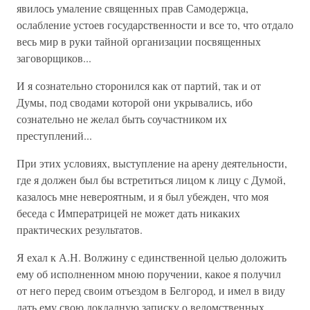
явилось умаление священных прав Самодержца,
ослабление устоев государственности и все то, что отдало
весь мир в руки тайной организации посвященных
заговорщиков...
И я сознательно сторонился как от партий, так и от
Думы, под сводами которой они укрывались, ибо
сознательно не желал быть соучастником их
преступлений...
При этих условиях, выступление на арену деятельности,
где я должен был бы встретиться лицом к лицу с Думой,
казалось мне невероятным, и я был убежден, что моя
беседа с Императрицей не может дать никаких
практических результатов.
Я ехал к А.Н. Волжину с единственной целью доложить
ему об исполненном мною поручении, какое я получил
от него перед своим отъездом в Белгород, и имел в виду
дать ему свою докладную записку о ведомственных