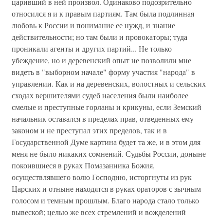
царивший в ней произвол. Одинаково подозрительно
относился я и к правым партиям. Там была подлинная
любовь к России и понимание ее нужд, и знание
действительности; но там были и провокаторы; туда
проникали агенты и других партий... Не только
убеждение, но и деревенский опыт не позволили мне
видеть в "выборном начале" форму участия "народа" в
управлении. Как и на деревенских, волостных и сельских
сходах вершителями судеб населения были наиболее
смелые и преступные горланы и крикуны, если Земский
начальник оставался в пределах прав, отведенных ему
законом и не преступал этих пределов, так и в
Государственной Думе картина будет та же, и в этом для
меня не было никаких сомнений. Судьбы России, доныне
покоившиеся в руках Помазанника Божия,
осуществлявшего волю Господню, исторгнуты из рук
Царских и отныне находятся в руках ораторов с зычным
голосом и темным прошлым. Благо народа стало только
вывеской; целью же всех стремлений и вожделений