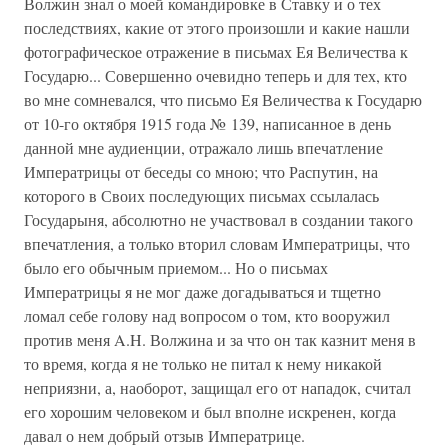
Волжин знал о моей командировке в Ставку и о тех
последствиях, какие от этого произошли и какие нашли
фотографическое отражение в письмах Ея Величества к
Государю... Совершенно очевидно теперь и для тех, кто
во мне сомневался, что письмо Ея Величества к Государю
от 10-го октября 1915 года № 139, написанное в день
данной мне аудиенции, отражало лишь впечатление
Императрицы от беседы со мною; что Распутин, на
которого в Своих последующих письмах ссылалась
Государыня, абсолютно не участвовал в создании такого
впечатления, а только вторил словам Императрицы, что
было его обычным приемом... Но о письмах
Императрицы я не мог даже догадываться и тщетно
ломал себе голову над вопросом о том, кто вооружил
против меня A.H. Волжина и за что он так казнит меня в
то время, когда я не только не питал к нему никакой
неприязни, а, наоборот, защищал его от нападок, считал
его хорошим человеком и был вполне искренен, когда
давал о нем добрый отзыв Императрице.