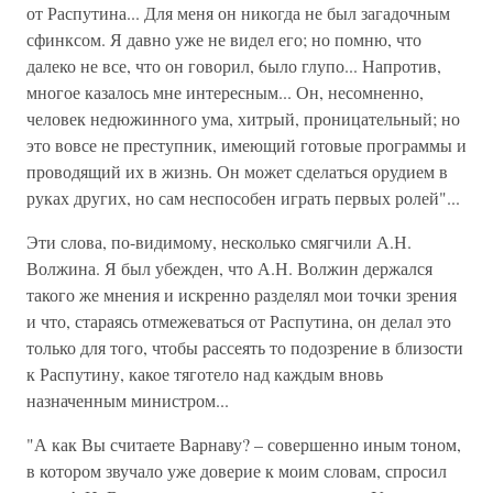
от Распутина... Для меня он никогда не был загадочным
сфинксом. Я давно уже не видел его; но помню, что
далеко не все, что он говорил, 6ыло глупо... Напротив,
многое казалось мне интересным... Он, несомненно,
человек недюжинного ума, хитрый, проницательный; но
это вовсе не преступник, имеющий готовые программы и
проводящий их в жизнь. Он может сделаться орудием в
руках других, но сам неспособен играть первых ролей"...
Эти слова, по-видимому, несколько смягчили А.Н.
Волжина. Я был убежден, что А.Н. Волжин держался
такого же мнения и искренно разделял мои точки зрения
и что, стараясь отмежеваться от Распутина, он делал это
только для того, чтобы рассеять то подозрение в близости
к Распутину, какое тяготело над каждым вновь
назначенным министром...
"А как Вы считаете Варнаву? – совершенно иным тоном,
в котором звучало уже доверие к моим словам, спросил