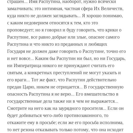
страшен... Имя Распутина, наоборот, нужно всячески
замалчивать; это интимная, частная сфера Их Величеств,
куда никто не должен заглядывать... Я хорошо понимаю,
с каким недоверием относятся к тем, кто это
проповедует; но я говорил и буду говорить, что крики о
Распутине, все равно добрые или злые, опаснее самого
Распутина и что никто из преданных и любящих
Государя не должен даже говорить о Распутине, точно его
и нет вовсе... Каким бы Распутин ни был, но ни Государь,
ни Императрица никого не принуждают считать его
святым, а конкретных преступлений не могут указать и
его враги... Тот же факт, что Распутин действительно
предан Царю, никем не отрицается... В государственную
опасность Распутина я не верю... Его вмешательство в
государственные дела также ни в чем не выражается...
Смотрите на него как на заурядного просителя... Если он
будет добиваться чего-либо противозаконного, то
откажите ему в просьбе; если же его просьба исполнима,
то нет резона отказывать только потому, что она исходит