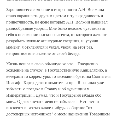
Заронившееся сомнение в искренности А.Н. Волжина
стало окрашивать другим цветом и ту вкрадчивость и
приветливость, на фоне которых А.Н. Волжин вышивал
разнообразные узоры... Мне было неловко чувствовать
себя в положении сыскного агента, от которого желают
раздобыть нужные агентурные сведения, и, улучив
момент, я откланялся и уехал, увозя, на этот раз,
неприятное впечатление от своей беседы.
Жизнь вошла в свою обычную колею... Ежедневно
хождение на службу, в Государственную Канцелярию, а
вечерами то корректуры, то заседания братства Святителя
Иоасафа, Барградского комитета и пр... Я начинал уже
забывать о поездке в Ставку и об аудиенции у
Императрицы... Думал, что и Государыня забыла обо
мне... Однако печать меня не забывала... Нет, нет, и
выскочит в газетах какое-нибудь сообщение "из
достоверных источников" о моем назначении Товарищем