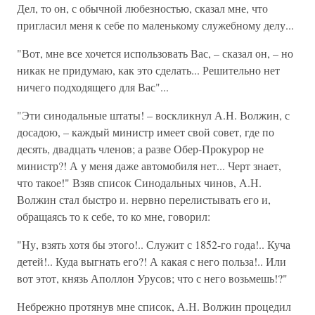
Дел, то он, с обычной любезностью, сказал мне, что
пригласил меня к себе по маленькому служебному делу...
"Вот, мне все хочется использовать Вас, – сказал он, – но
никак не придумаю, как это сделать... Решительно нет
ничего подходящего для Вас"...
"Эти синодальные штаты! – воскликнул А.Н. Волжин, с
досадою, – каждый министр имеет свой совет, где по
десять, двадцать членов; а разве Обер-Прокурор не
министр?! А у меня даже автомобиля нет... Черт знает,
что такое!" Взяв список Синодальных чинов, А.Н.
Волжин стал быстро и. нервно перелистывать его и,
обращаясь то к себе, то ко мне, говорил:
"Ну, взять хотя бы этого!.. Служит с 1852-го года!.. Куча
детей!.. Куда выгнать его?! А какая с него польза!.. Или
вот этот, князь Аполлон Урусов; что с него возьмешь!?"
Небрежно протянув мне список, А.Н. Волжин процедил