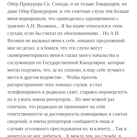
Обер-Прокурора Св. Синода, и не только Товарищем, но
даже Обер-Прокурором, и эти газетные слухи тем больше
меня нервировали, что приводились одновременно с
травлею А.Н. Волжина... Я бы иначе относился к этим
слухам, если бы считал их обоснованными... Но А.Н.
Волжин не вызывал меня к себе, никаких предложений
мне не делал, и я боялся, что эти слухи могут
скомпрометировать меня в глазах моего начальства и
сослуживцев по Государственной Канцелярии, которые
могли подумать, что, за их спиною, я ищу себе лучшего
места в другом ведомстве... Чтобы пресечь
распространение этих ложных слухов, я стал
телефонировать в редакции газет, стараясь опровергнуть
их и узнать имена репортеров... Но мне всякий раз
отвечали, что редакции не принимают на себя
ответственности за достоверность помещаемых в газетах
сведений; и имена репортеров сообщаются лишь в
случаях уголовного преследования их за клевету... Так я
ничего и не мог добиться... А между тем, на службе, в