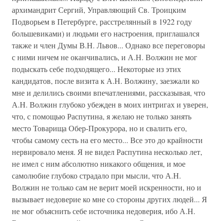
архимандрит Сергий, Управляющий Св. Троицким
Подворьем в Петербурге, расстрелянный в 1922 году
большевиками) и людьми его настроения, приглашался
также и член Думы В.Н. Львов... Однако все переговоры
с ними ничем не оканчивались, и А.Н. Волжин не мог
подыскать себе подходящего... Некоторые из этих
кандидатов, после визита к А.Н. Волжину, заезжали ко
мне и делились своими впечатлениями, рассказывая, что
А.Н. Волжин глубоко убежден в моих интригах и уверен,
что, с помощью Распутина, я желаю не только занять
место Товарища Обер-Прокурора, но и свалить его,
чтобы самому сесть на его место... Все это до крайности
нервировало меня. Я не видел Распутина несколько лет,
не имел с ним абсолютно никакого общения, и мое
самолюбие глубоко страдало при мысли, что А.Н.
Волжин не только сам не верит моей искренности, но и
вызывает недоверие ко мне со стороны других людей... Я
не мог объяснить себе источника недоверия, ибо А.Н.