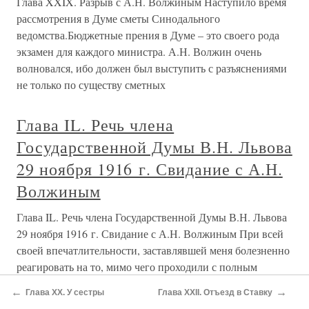
Глава XXIX. Разрыв с А.Н. Волжиным Наступило время
рассмотрения в Думе сметы Синодального
ведомства.Бюджетные прения в Думе – это своего рода
экзамен для каждого министра. А.Н. Волжин очень
волновался, ибо должен был выступить с разъяснениями
не только по существу сметных
Глава IL. Речь члена
Государственной Думы В.Н. Львова
29 ноября 1916 г. Свидание с А.Н.
Волжиным
Глава IL. Речь члена Государственной Думы В.Н. Львова
29 ноября 1916 г. Свидание с А.Н. Волжиным При всей
своей впечатлительности, заставлявшей меня болезненно
реагировать на то, мимо чего проходили с полным
равнодушием другие, менее истерзанные нервно люди,
←
→
Глава XX. У сестры
Глава XXII. Отъезд в Ставку
предостережения