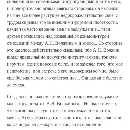
сильнейшими союзниками, интригующими против него,
и, подозрительно оглядываясь по сторонам, он вымещал
на мне все более растущее недоброжелательство свое, с
трудом скрывая его за внешними формами любезности,
какие так часто вводили меня в заблуждение... Мои
друзья потешались над создавшейся конъюнктурой
отношений между А.Н. Волжиным и мною... Со стороны
это казалось действительно смешным, ибо А.Н. Волжин
видел чрезвычайно искусную интригу и очень тонкую
игру там, где их вовсе не было, и не замечал того, что мое
недоумение, при встрече с его недоверием ко мне, было
еще большим, чем его собственное... Однако мне было не
до смеха...
Создалось положение, при котором я, очевидно, уже не
мог сотрудничать с А.Н. Волжиным... Не было ничего,
что могло бы разрушить его предубеждение против
меня... Атмосфера сгустилась до того, что я был счастлив,
когда подошел декабрь, и я мог, во исполнение