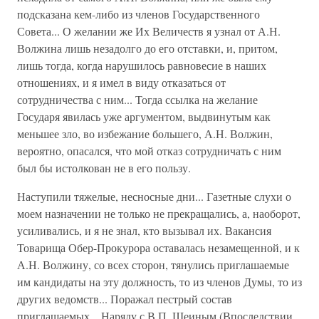
подсказана кем-либо из членов Государственного
Совета... О желании же Их Величеств я узнал от А.Н.
Волжина лишь незадолго до его отставки, и, притом,
лишь тогда, когда нарушилось равновесие в наших
отношениях, и я имел в виду отказаться от
сотрудничества с ним... Тогда ссылка на желание
Государя явилась уже аргументом, выдвинутым как
меньшее зло, во избежание большего, А.Н. Волжин,
вероятно, опасался, что мой отказ сотрудничать с ним
был бы истолкован не в его пользу.
Наступили тяжелые, несносные дни... Газетные слухи о
моем назначении не только не прекращались, а, наоборот,
усиливались, и я не знал, кто вызывал их. Вакансия
Товарища Обер-Прокурора оставалась незамещенной, и к
А.Н. Волжину, со всех сторон, тянулись приглашаемые
им кандидаты на эту должность, то из членов Думы, то из
других ведомств... Поражал пестрый состав
приглашаемых... Наряду с В.П. Шеиным (Впоследствии