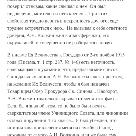
поверил отзывам, какие слышал о нем. Он был
недоверчив, мнителен и неискренен... При этих
свойствах трудно верить в искренность другого; еще
труднее встречаться с нею... Не вызывая к себе ответного
доверия, А.Н. Волжин жил в атмосфере лжи, его
окружавшей, и совершенно не разбирался в людях.
В письме Ея Величества к Государю от 2-го ноября 1915
года (Письма, т. 1 стр. 287, № 146) есть неточность,
содержащаяся в указании, что, предлагая мне список
Синодальных чинов, А.Н. Волжин ссылался, при этом,
на желание Их Величеств, чтобы я был назначен
Товарищем Обер-Прокурора Св. Синода... Наоборот,
А.Н. Волжин тщательно скрывал от меня этот факт...
Если бы я знал об этом, то не было бы и речи о
сверхштатном члене Училищного Совета, или чиновнике
особых поручений 4-го класса... Я был убежден, что
инициатива привлечения меня на службу в Синод
исходила от самого А.Н. Волжина, или же была ему