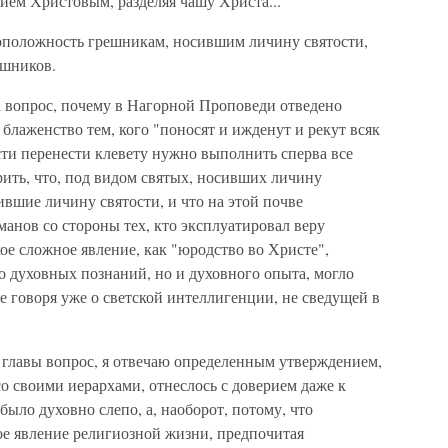
ием Христовым, разделяя чашу Христа...
воположность грешникам, носившим личину святости,
ешников.
а вопрос, почему в Нагорной Проповеди отведено
блаженство тем, кого "поносят и ижденут и рекут всяк
ости перенести клевету нужно выполнить сперва все
ить, что, под видом святых, носивших личину
вшие личину святости, и что на этой почве
анов со стороны тех, кто эксплуатировал веру
кое сложное явление, как "юродство во Христе",
о духовных познаний, но и духовного опыта, могло
не говоря уже о светской интеллигенции, не сведущей в
 главы вопрос, я отвечаю определенным утверждением,
со своими иерархами, отнеслось с доверием даже к
ыло духовно слепо, а, наоборот, потому, что
ое явление религиозной жизни, предпочитая