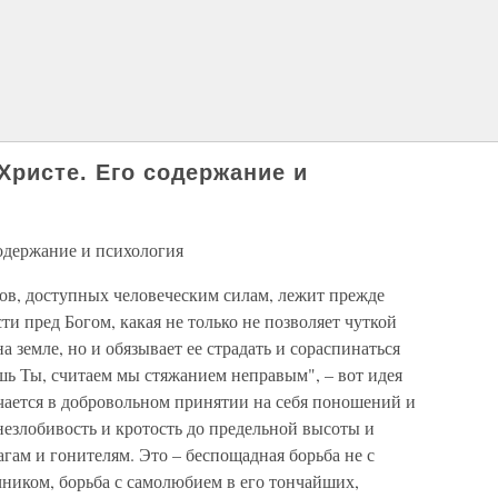
Христе. Его содержание и
одержание и психология
гов, доступных человеческим силам, лежит прежде
и пред Богом, какая не только не позволяет чуткой
 земле, но и обязывает ее страдать и сораспинаться
шь Ты, считаем мы стяжанием неправым", – вот идея
чается в добровольном принятии на себя поношений и
незлобивость и кротость до предельной высоты и
агам и гонителям. Это – беспощадная борьба не с
очником, борьба с самолюбием в его тончайших,