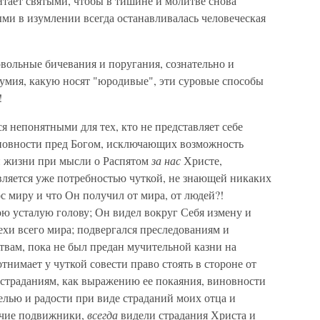
читает святыми, чтобы в тишине и молитве снова
ыми в изумлении всегда останавливалась человеческая
овольные бичевания и поругания, сознательно и
умия, какую носят "юродивые", эти суровые способы
!
я непонятными для тех, кто не представляет себе
иновности пред Богом, исключающих возможность
и жизни при мысли о Распятом
за нас
Христе,
вляется уже потребностью чуткой, не знающей никаких
с миру и что Он получил от мира, от людей?!
ю усталую голову; Он видел вокруг Себя измену и
ехи всего мира; подвергался преследованиям и
твам, пока не был предан мучительной казни на
отнимает у чуткой совести право стоять в стороне от
 страданиям, как выражению ее покаяния, виновности
селью и радости при виде страданий моих отца и
очие подвижники,
всегда
видели страдания Христа и