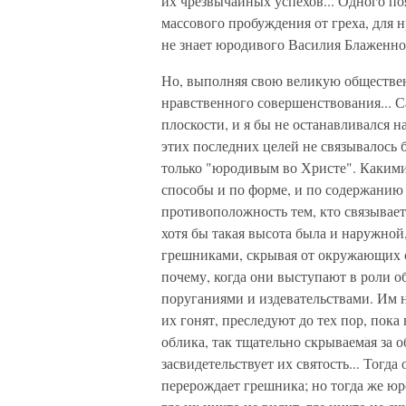
их чрезвычайных успехов... Одного по
массового пробуждения от греха, для 
не знает юродивого Василия Блаженно
Но, выполняя свою великую обществе
нравственного совершенствования... С
плоскости, и я бы не останавливался н
этих последних целей не связывалось
только "юродивым во Христе". Какими
способы и по форме, и по содержанию
противоположность тем, кто связывает
хотя бы такая высота была и наружной,
грешниками, скрывая от окружающих 
почему, когда они выступают в роли о
поруганиями и издевательствами. Им н
их гонят, преследуют до тех пор, пока
облика, так тщательно скрываемая за
засвидетельствует их святость... Тогда
перерождает грешника; но тогда же юр