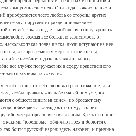
удовлетворение черпается из нечистых источников и
татом компромиссов с нею. Они видят, какою ценою и
ий приобретается часто любовь со стороны других.
вление злу, поругание правды и подмена ее
 той почвой, какая создает наибольшую популярность
 самолюбие, рождая все большую зависимость от
, насколько такая почва шатка, люди вступают на нее
я толпы, и скоро делаются жертвой этой толпы,
сканий, способность даже незначительного
бие все глубже погружает их в сферу нравственного
новится законом их совести...
м, чтобы снискать себе любовь и расположение, или
 о том, чтобы прожить жизнь без малейших уступок
итаются с общественным мнением, но бросают ему
 всегда побеждают. Побеждают потому, что они
у, ибо уже разорвали все связи с ним. Здесь источник
ы, с какими "юродивые" обличают грех и борются с
х так боится русский народ; здесь, наконец, и причина