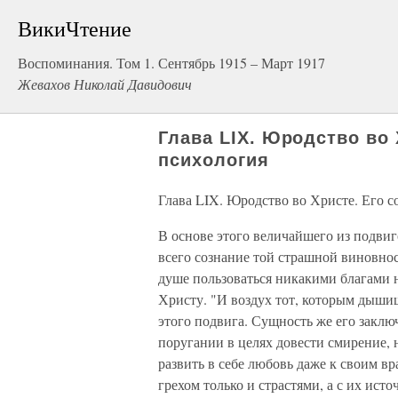
ВикиЧтение
Воспоминания. Том 1. Сентябрь 1915 – Март 1917
Жевахов Николай Давидович
Глава LIX. Юродство во 
психология
Глава LIX. Юродство во Христе. Его с
В основе этого величайшего из подви
всего сознание той страшной виновност
душе пользоваться никакими благами на
Христу. "И воздух тот, которым дыши
этого подвига. Сущность же его заклю
поругании в целях довести смирение, 
развить в себе любовь даже к своим вр
грехом только и страстями, а с их ист