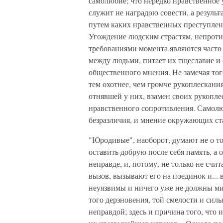
самолюбие; что нередко нравственное 
служит не наградою совести, а резуль
путем каких нравственных преступлен
Угождение людским страстям, непроти
требованиями момента являются часто
между людьми, питает их тщеславие и
общественного мнения. Не замечая того
тем охотнее, чем громче рукоплескани
отнявшей у них, взамен своих рукопле
нравственного сопротивления. Самолю
безразличия, и мнение окружающих ста
"Юродивые", наоборот, думают не о то
оставить добрую после себя память, а
неправде, и, потому, не только не сч
вызов, вызывают его на поединок и...
неуязвимы и ничего уже не должны мир
того дерзновения, той смелости и сил
неправдой; здесь и причина того, что и