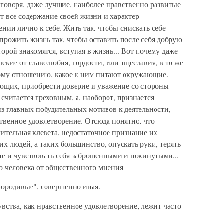
говоря, даже лучшие, наиболее нравственно развитые
т все содержание своей жизни и характер
ии лично к себе. Жить так, чтобы снискать себе
рожить жизнь так, чтобы оставить после себя добрую
торой знакомятся, вступая в жизнь... Вот почему даже
екие от славолюбия, гордости, или тщеславия, в то же
ому отношению, какое к ним питают окружающие.
ющих, приобрести доверие и уважение со стороны
считается греховным, а, наоборот, признается
из главных побудительных мотивов к деятельности,
венное удовлетворение. Отсюда понятно, что
ительная клевета, недостаточное признание их
их людей, а таких большинство, опускать руки, терять
ие и чувствовать себя заброшенными и покинутыми...
о человека от общественного мнения.
"юродивые", совершенно иная.
увства, как нравственное удовлетворение, лежит часто