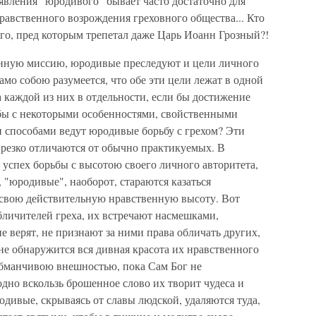
явления "юродивого" бывает часто достаточно для
нравственного возрождения греховного общества... Кто
го, пред которым трепетал даже Царь Иоанн Грозный?!
нную миссию, юродивые преследуют и цели личного
амо собою разумеется, что обе эти цели лежат в одной
а каждой из них в отдельности, если бы достижение
 бы с некоторыми особенностями, свойственными
 способами ведут юродивые борьбу с грехом? Эти
 резко отличаются от обычно практикуемых. В
 успех борьбы с высотою своего личного авторитета,
 "юродивые", наоборот, стараются казаться
свою действительную нравственную высоту. Вот
бличителей греха, их встречают насмешками,
е верят, не признают за ними права обличать других,
 не обнаружится вся дивная красота их нравственного
 обманчивою внешностью, пока Сам Бог не
 одно вскользь брошенное слово их творит чудеса и
одивые, скрываясь от славы людской, удаляются туда,