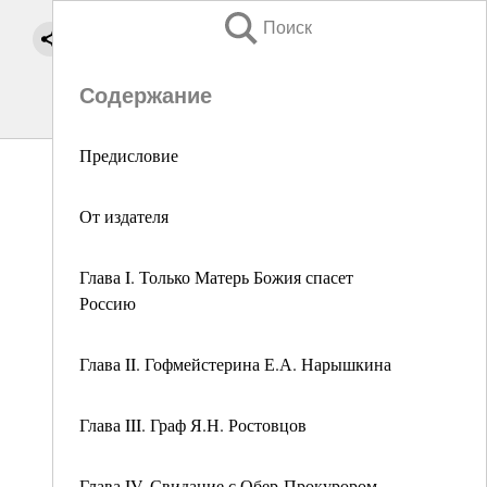
Поиск
Содержание
Предисловие
От издателя
Глава I. Только Матерь Божия спасет
Россию
Глава II. Гофмейстерина Е.А. Нарышкина
Глава III. Граф Я.Н. Ростовцов
Глава IV. Свидание с Обер-Прокурором