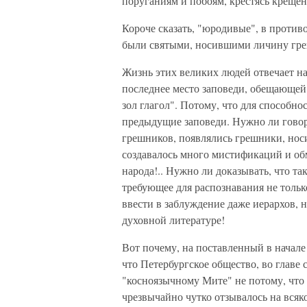
поруганиям и побоям, крестясь крещен
Короче сказать, "юродивые", в проти
были святыми, носившими личину гр
Жизнь этих великих людей отвечает н
последнее место заповеди, обещающей 
зол глагол". Потому, что для способн
предыдущие заповеди. Нужно ли говор
грешников, появлялись грешники, носи
создавалось много мистификаций и обм
народа!.. Нужно ли доказывать, что та
требующее для распознавания не тольк
ввести в заблуждение даже иерархов, 
духовной литературе!
Вот почему, на поставленный в начале
что Петербургское общество, во главе 
"косноязычному Мите" не потому, что б
чрезвычайно чутко отзывалось на всяк