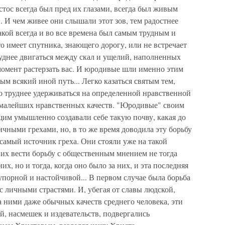
тос всегда был пред их глазами, всегда был живым
.. И чем живее они слышали этот зов, тем радостнее
акой всегда и во все времена был самым трудным и
о имеет спутника, знающего дорогу, или не встречает
уднее двигаться между скал и ущелий, наполненных
омент растерзать вас. И юродивые шли именно этим
м всякий иной путь... Легко казаться святым тем,
о труднее удерживаться на определенной нравственной
е малейших нравственных качеств. "Юродивые" своим
м умышленно создавали себе такую почву, какая до
ичными грехами, но, в то же время доводила эту борьбу
самый источник греха. Они стояли уже на такой
 их вести борьбу с общественным мнением не тогда
их, но и тогда, когда оно было за них, и эта последняя
упорной и настойчивой... В первом случае была борьба
с личными страстями. И, убегая от славы людской,
а ними даже обычных качеств среднего человека, эти
, насмешек и издевательств, подвергались