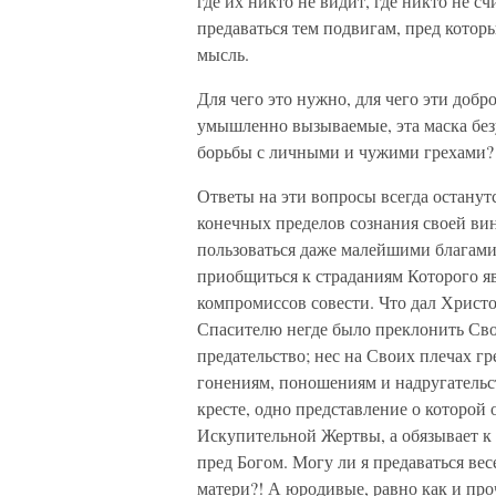
где их никто не видит, где никто не с
предаваться тем подвигам, пред котор
мысль.
Для чего это нужно, для чего эти добр
умышленно вызываемые, эта маска без
борьбы с личными и чужими грехами?
Ответы на эти вопросы всегда останутс
конечных пределов сознания своей в
пользоваться даже малейшими благам
приобщиться к страданиям Которого я
компромиссов совести. Что дал Христо
Спасителю негде было преклонить Сво
предательство; нес на Своих плечах гр
гонениям, поношениям и надругательс
кресте, одно представление о которой 
Искупительной Жертвы, а обязывает к
пред Богом. Могу ли я предаваться ве
матери?! А юродивые, равно как и пр