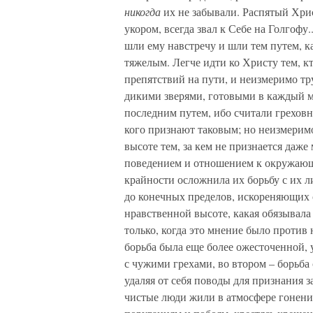
никогда
их не забывали. Распятый Хрис
укором, всегда звал к Себе на Голгофу.
шли ему навстречу и шли тем путем, к
тяжелым. Легче идти ко Христу тем, кт
препятствий на пути, и неизмеримо тр
дикими зверями, готовыми в каждый м
последним путем, ибо считали греховны
кого признают таковым; но неизмерим
высоте тем, за кем не признается даж
поведением и отношением к окружающи
крайности осложнила их борьбу с их л
до конечных пределов, искореняющих 
нравственной высоте, какая обязывала
только, когда это мнение было против н
борьба была еще более ожесточенной, 
с чужими грехами, во втором – борьба 
удаляя от себя поводы для признания з
чистые люди жили в атмосфере гонений