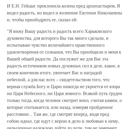
И Е.Н. Гейцыг преклонила колена пред архипастырем, Я
видел радость, но видел и волнение Евгении Николаевны
и, чтобы приободрить ее, сказал ей:
"Я вижу Вашу радость и радость всего Харьковского
духовенства, для которого Вы так много сделали, и
испытываю чувство величайшего нравственного
удовлетворения от сознания, что Вы приобщили и меня к
Вашей общей радости. Да послужит же для Вас эта
радость источником новых духовных сил в деле, какое, в
своем конечном итоге, увенчает Вас и наградой
небесной, а для нас всех – свидетельством того, что
верная служба Богу и Царю никогда не укроется от взора
ни Царя Небесного, ни Царя земного. Всякий путь труден
только тогда, когда человек смотрит вниз, считая камни, о
которые спотыкается, или назад, измеряя пройденное
расстояние... Там же, где смотрят вперед, видя пред
собою идеал, где идут с верою в дело и любовью к нему,
окрыленные надеждою дойти до цели, там не замечают