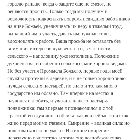
гораздо раньше, когда о защите еще не смеют, не
решаются просить. Только тогда мы получим и
возможность подкреплять вовремя невидных работников
на ниве Божьей, увеличивать их веру в тяжелый труд,
выпавший им в участь, давать им нужные силы,
вдохновлять к работе. Ваша просьба не оставлять без
внимания интересов духовенства и, в частности,
сельского – наполовину уже исполнена. Положение
духовенства, и особенно сельского, мне хорошо ведомо.
Не без участия Промысла Божьего, первые годы моей
службы протекли в деревне, и я не только хорошо знаю
нужды сельских пастырей, но знаю и то, как много
государство им обязано. Там впервые на местах я
научился и любить, и уважать нашего пастыря-
подвижника; там впервые я познакомился и с той
красотой его духовного облика, какая и сейчас стоит так
живо перед моими глазами. Смирение – великая сила; но
пользоваться ею не умеют. Истинное смирение
неразлучно с чистотою, и тогда оно всепобеждающая