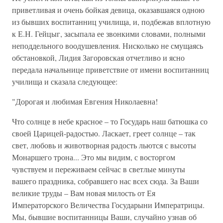
приветливая и очень бойкая девица, оказавшаяся одною
из бывших воспитанниц училища, и, подбежав вплотную
к Е.Н. Гейцыг, засыпала ее звонкими словами, полными
неподдельного воодушевления. Нисколько не смущаясь
обстановкой, Лидия Загоровская отчетливо и ясно
передала начальнице приветствие от имени воспитанниц
училища и сказала следующее:
"Дорогая и любимая Евгения Николаевна!
Что солнце в небе красное – то Государь наш батюшка со
своей Царицей-радостью. Ласкает, греет солнце – так
свет, любовь и животворная радость льются с высоты
Монаршего трона... Это мы видим, с восторгом
чувствуем и переживаем сейчас в светлые минуты
вашего праздника, собравшего нас всех сюда. За Ваши
великие труды – Вам новая милость от Ея
Императорского Величества Государыни Императрицы.
Мы, бывшие воспитанницы Ваши, случайно узнав об