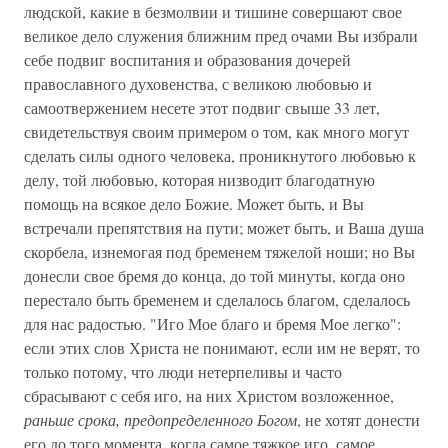
людской, какие в безмолвии и тишине совершают свое
великое дело служения ближним пред очами Вы избрали
себе подвиг воспитания и образования дочерей
православного духовенства, с великою любовью и
самоотвержением несете этот подвиг свыше 33 лет,
свидетельствуя своим примером о том, как много могут
сделать силы одного человека, проникнутого любовью к
делу, той любовью, которая низводит благодатную
помощь на всякое дело Божие. Может быть, и Вы
встречали препятствия на пути; может быть, и Ваша душа
скорбела, изнемогая под бременем тяжелой ноши; но Вы
донесли свое бремя до конца, до той минуты, когда оно
перестало быть бременем и сделалось благом, сделалось
для нас радостью. "Иго Мое благо и бремя Мое легко":
если этих слов Христа не понимают, если им не верят, то
только потому, что люди нетерпеливы и часто
сбрасывают с себя иго, на них Христом возложенное,
раньше срока, предопределенного Богом
, не хотят донести
его до того момента, когда самое тяжкое иго, самое