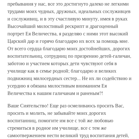
пребывания у нас, все это достигнуто далеко не легкими
трудами моих чудных, дружных, идеальных сослуживцев
и сослуживиц, и в эту счастливую минуту, имея в руках
Высочайший милостивый рескрипт и драгоценный
портрет Ея Величества, я разделяю с ними этот высокий
Царский дар и горячо благодарю их всех за помощь мне.
От всего сердца благодарю моих достойнейших, дорогих
воспитательниц, сотрудниц по призрению детей-галичан,
заботою и участием которых дети чувствуют себя в
училище как в семье родной; благодарю и великих
подвижниц милосердных сестер... Не их ли содействию и
усердию я обязана милостивым вниманием Ея
Величества к нашим галичанам и раненым?!
Ваше Сиятельство! Еще раз осмеливаюсь просить Вас,
просить и молить, не забывайте моих дорогих
воспитанниц, помогите им все с той же любовью
стремиться в родное им училище, все с тем же
самоотвержением нести великий труд воспитания детей,