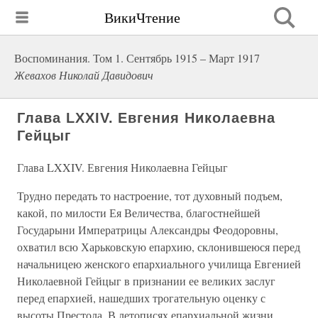
ВикиЧтение
Воспоминания. Том 1. Сентябрь 1915 – Март 1917
Жевахов Николай Давидович
Глава LXXIV. Евгения Николаевна
Гейцыг
Глава LXXIV. Евгения Николаевна Гейцыг
Трудно передать то настроение, тот духовный подъем,
какой, по милости Ея Величества, благостнейшей
Государыни Императрицы Александры Феодоровны,
охватил всю Харьковскую епархию, склонившеюся перед
начальницею женского епархиального училища Евгенией
Николаевной Гейцыг в признании ее великих заслуг
перед епархией, нашедших трогательную оценку с
высоты Престола. В летописях епархиальной жизни