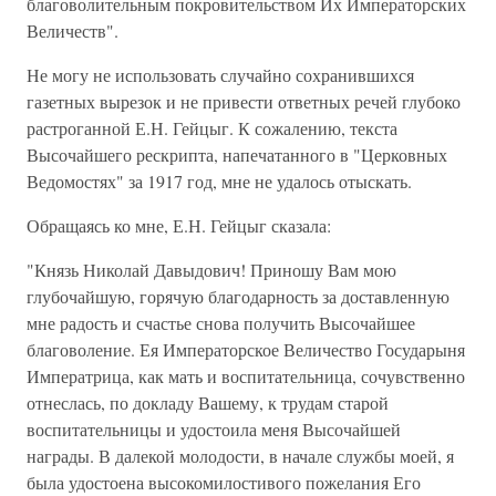
благоволительным покровительством Их Императорских
Величеств".
Не могу не использовать случайно сохранившихся
газетных вырезок и не привести ответных речей глубоко
растроганной Е.Н. Гейцыг. К сожалению, текста
Высочайшего рескрипта, напечатанного в "Церковных
Ведомостях" за 1917 год, мне не удалось отыскать.
Обращаясь ко мне, Е.Н. Гейцыг сказала:
"Князь Николай Давыдович! Приношу Вам мою
глубочайшую, горячую благодарность за доставленную
мне радость и счастье снова получить Высочайшее
благоволение. Ея Императорское Величество Государыня
Императрица, как мать и воспитательница, сочувственно
отнеслась, по докладу Вашему, к трудам старой
воспитательницы и удостоила меня Высочайшей
награды. В далекой молодости, в начале службы моей, я
была удостоена высокомилостивого пожелания Его