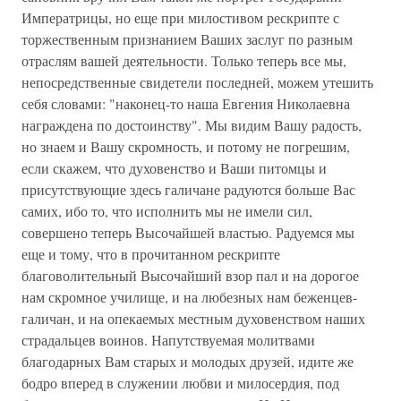
Императрицы, но еще при милостивом рескрипте с
торжественным признанием Ваших заслуг по разным
отраслям вашей деятельности. Только теперь все мы,
непосредственные свидетели последней, можем утешить
себя словами: "наконец-то наша Евгения Николаевна
награждена по достоинству". Мы видим Вашу радость,
но знаем и Вашу скромность, и потому не погрешим,
если скажем, что духовенство и Ваши питомцы и
присутствующие здесь галичане радуются больше Вас
самих, ибо то, что исполнить мы не имели сил,
совершено теперь Высочайшей властью. Радуемся мы
еще и тому, что в прочитанном рескрипте
благоволительный Высочайший взор пал и на дорогое
нам скромное училище, и на любезных нам беженцев-
галичан, и на опекаемых местным духовенством наших
страдальцев воинов. Напутствуемая молитвами
благодарных Вам старых и молодых друзей, идите же
бодро вперед в служении любви и милосердия, под