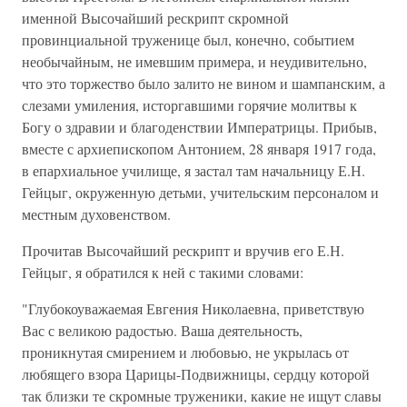
именной Высочайший рескрипт скромной
провинциальной труженице был, конечно, событием
необычайным, не имевшим примера, и неудивительно,
что это торжество было залито не вином и шампанским, а
слезами умиления, исторгавшими горячие молитвы к
Богу о здравии и благоденствии Императрицы. Прибыв,
вместе с архиепископом Антонием, 28 января 1917 года,
в епархиальное училище, я застал там начальницу Е.Н.
Гейцыг, окруженную детьми, учительским персоналом и
местным духовенством.
Прочитав Высочайший рескрипт и вручив его Е.Н.
Гейцыг, я обратился к ней с такими словами:
"Глубокоуважаемая Евгения Николаевна, приветствую
Вас с великою радостью. Ваша деятельность,
проникнутая смирением и любовью, не укрылась от
любящего взора Царицы-Подвижницы, сердцу которой
так близки те скромные труженики, какие не ищут славы