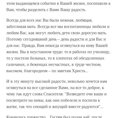
этом выдающемся событии в Вашей жизни, поспешили к
Вам, чтобы разделить с Вами Вашу радость.
Всегда для всех нас Вы были нежная, любящая,
заботливая мать. Всегда все мы воспитанницы любили и
любим Вас, как могут любить дети свою дорогую мать.
Поэтому сегодняшний день – день радости и для Вас и
для нас. Правда, Вам некогда оглянуться на ниву Вашей
жизни. Вы в неустанном труде: то в работах по училищу,
то у постели больных, то в хлопотах об обездоленных
галичанах, о беженцах несчастных, в труде честном,
высоком, благородном – по заветам Христа...
И в эту минуту высокой радости, невольно хочется нам
оглянуться на все сделанное Вами, на все то доброе, к
чему так идут слова Спасителя: "Возведите очи ваши и
посмотрите на нивы, как они побелели и поспели к
жатве, так что сеющий и жнущий вместе радуются"...
Кончилось торжество... Гостям был подан чай, после