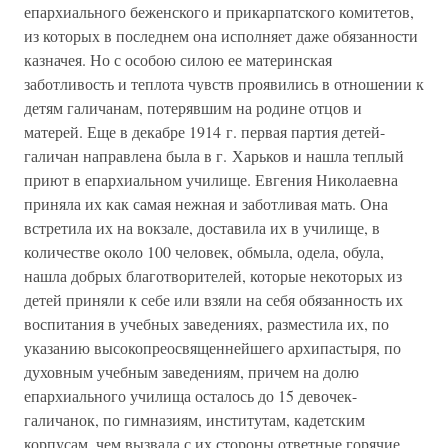
епархиального беженского и прикарпатского комитетов,
из которых в последнем она исполняет даже обязанности
казначея. Но с особою силою ее материнская
заботливость и теплота чувств проявились в отношении к
детям галичанам, потерявшим на родине отцов и
матерей. Еще в декабре 1914 г. первая партия детей-
галичан направлена была в г. Харьков и нашла теплый
приют в епархиальном училище. Евгения Николаевна
приняла их как самая нежная и заботливая мать. Она
встретила их на вокзале, доставила их в училище, в
количестве около 100 человек, обмыла, одела, обула,
нашла добрых благотворителей, которые некоторых из
детей приняли к себе или взяли на себя обязанность их
воспитания в учебных заведениях, разместила их, по
указанию высокопреосвященнейшего архипастыря, по
духовным учебным заведениям, причем на долю
епархиального училища осталось до 15 девочек-
галичанок, по гимназиям, институтам, кадетским
корпусам, чем вызвала с их стороны ответные горячие