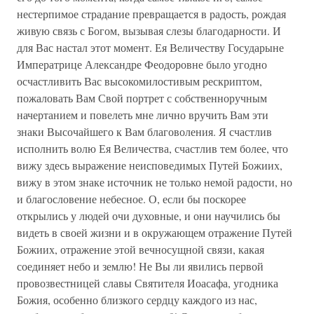
нестерпимое страдание превращается в радость, рождая
живую связь с Богом, вызывая слезы благодарности. И
для Вас настал этот момент. Ея Величеству Государыне
Императрице Александре Феодоровне было угодно
осчастливить Вас высокомилостивым рескриптом,
пожаловать Вам Свой портрет с собственноручным
начертанием и повелеть мне лично вручить Вам эти
знаки Высочайшего к Вам благоволения. Я счастлив
исполнить волю Ея Величества, счастлив тем более, что
вижу здесь выражение неисповедимых Путей Божиих,
вижу в этом знаке источник не только немой радости, но
и благословение небесное. О, если бы поскорее
открылись у людей очи духовные, и они научились бы
видеть в своей жизни и в окружающем отражение Путей
Божиих, отражение этой вечносущной связи, какая
соединяет небо и землю! Не Вы ли явились первой
провозвестницей славы Святителя Иоасафа, угодника
Божия, особенно близкого сердцу каждого из нас,