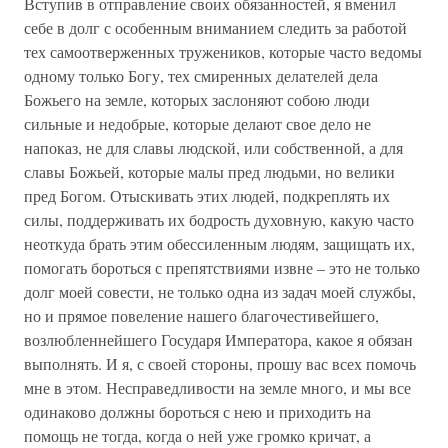
Вступив в отправление своих обязанностей, я вменил
себе в долг с особенным вниманием следить за работой
тех самоотверженных тружеников, которые часто ведомы
одному только Богу, тех смиренных делателей дела
Божьего на земле, которых заслоняют собою люди
сильные и недобрые, которые делают свое дело не
напоказ, не для славы людской, или собственной, а для
славы Божьей, которые малы пред людьми, но велики
пред Богом. Отыскивать этих людей, подкреплять их
силы, поддерживать их бодрость духовную, какую часто
неоткуда брать этим обессиленным людям, защищать их,
помогать бороться с препятствиями извне – это не только
долг моей совести, не только одна из задач моей службы,
но и прямое повеление нашего благочестивейшего,
возлюбленнейшего Государя Императора, какое я обязан
выполнять. И я, с своей стороны, прошу вас всех помочь
мне в этом. Несправедливости на земле много, и мы все
одинаково должны бороться с нею и приходить на
помощь не тогда, когда о ней уже громко кричат, а