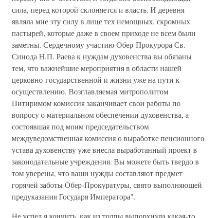
сила, перед которой склоняется и власть. И деревня
являла мне эту силу в лице тех немощных, скромных
пастырей, которые даже в своем приходе не всем были
заметны. Сердечному участию Обер-Прокурора Св.
Синода Н.П. Раева к нуждам духовенства вы обязаны
тем, что важнейшие мероприятия в области нашей
церковно-государственной и жизни уже на пути к
осуществлению. Возглавляемая митрополитом
Питиримом комиссия заканчивает свои работы по
вопросу о материальном обеспечении духовенства, а
состоявшая под моим председательством
междуведомственная комиссия о выработке пенсионного
устава духовенству уже внесла выработанный проект в
законодательные учреждения. Вы можете быть твердо в
том уверены, что ваши нужды составляют предмет
горячей заботы Обер-Прокуратуры, свято выполняющей
предуказания Государя Императора".
Не успел я кончить, как из толпы выпорхнула какая-то