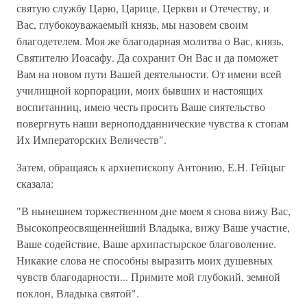
святую службу Царю, Царице, Церкви и Отечеству, и
Вас, глубокоуважаемый князь, мы назовем своим
благодетелем. Моя же благодарная молитва о Вас, князь,
Святителю Иоасафу. Да сохранит Он Вас и да поможет
Вам на новом пути Вашей деятельности. От имени всей
училищной корпорации, моих бывших и настоящих
воспитанниц, имею честь просить Ваше сиятельство
повергнуть наши верноподданнические чувства к стопам
Их Императорских Величеств".
Затем, обращаясь к архиепископу Антонию, Е.Н. Гейцыг
сказала:
"В нынешнем торжественном дне моем я снова вижу Вас,
Высокопреосвященнейший Владыка, вижу Ваше участие,
Ваше содействие, Ваше архипастырское благоволение.
Никакие слова не способны выразить моих душевных
чувств благодарности... Примите мой глубокий, земной
поклон, Владыка святой".