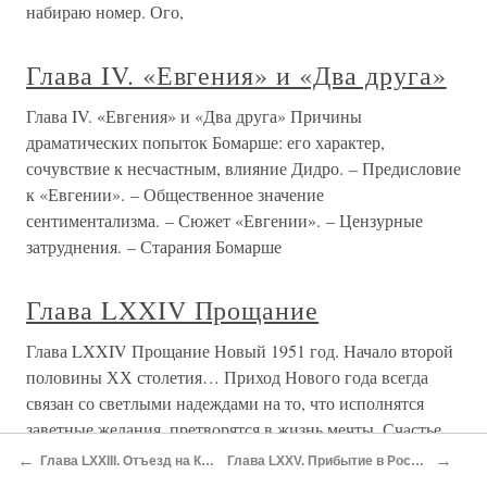
набираю номер. Ого,
Глава IV. «Евгения» и «Два друга»
Глава IV. «Евгения» и «Два друга» Причины
драматических попыток Бомарше: его характер,
сочувствие к несчастным, влияние Дидро. – Предисловие
к «Евгении». – Общественное значение
сентиментализма. – Сюжет «Евгении». – Цензурные
затруднения. – Старания Бомарше
Глава LXXIV Прощание
Глава LXXIV Прощание Новый 1951 год. Начало второй
половины ХХ столетия… Приход Нового года всегда
связан со светлыми надеждами на то, что исполнятся
заветные желания, претворятся в жизнь мечты. Счастье
кажется близким. Но не всегда оно шагает в ногу с
←
→
Глава LXXIII. Отъезд на Кавказ. Туапсинская Иверско-Алексеевская Женская Община
Глава LXXV. Прибытие в Ростов. Депутация галичан. Проф. П.Верховский. "Самый плохой ученик"
Новым годом, и