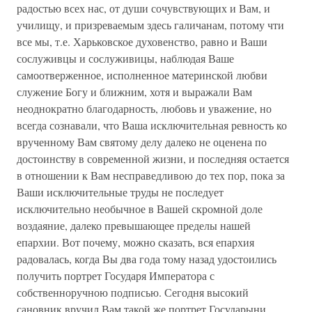
радостью всех нас, от души сочувствующих и Вам, и
училищу, и призреваемым здесь галичанам, потому чти
все мы, т.е. Харьковское духовенство, равно и Ваши
сослуживцы и сослуживицы, наблюдая Ваше
самоотверженное, исполненное материнской любви
служение Богу и ближним, хотя и выражали Вам
неоднократно благодарность, любовь и уважение, но
всегда сознавали, что Ваша исключительная ревность ко
врученному Вам святому делу далеко не оценена по
достоинству в современной жизни, и последняя остается
в отношении к Вам несправедливою до тех пор, пока за
Ваши исключительные труды не последует
исключительно необычное в Вашей скромной доле
воздаяние, далеко превышающее пределы нашей
епархии. Вот почему, можно сказать, вся епархия
радовалась, когда Вы два года тому назад удостоились
получить портрет Государя Императора с
собственноручною подписью. Сегодня высокий
сановник вручил Вам такой же портрет Государыни