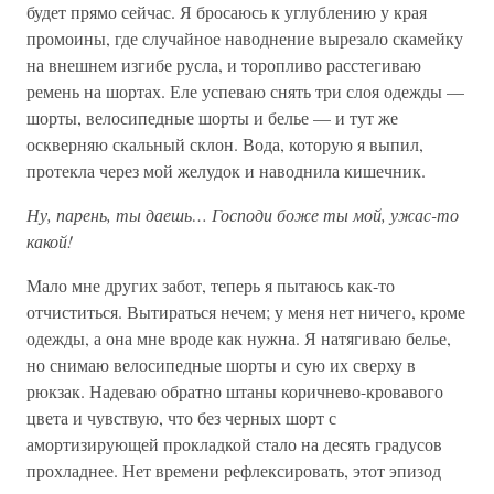
будет прямо сейчас. Я бросаюсь к углублению у края
промоины, где случайное наводнение вырезало скамейку
на внешнем изгибе русла, и торопливо расстегиваю
ремень на шортах. Еле успеваю снять три слоя одежды —
шорты, велосипедные шорты и белье — и тут же
оскверняю скальный склон. Вода, которую я выпил,
протекла через мой желудок и наводнила кишечник.
Ну, парень, ты даешь… Господи боже ты мой, ужас-то
какой!
Мало мне других забот, теперь я пытаюсь как-то
отчиститься. Вытираться нечем; у меня нет ничего, кроме
одежды, а она мне вроде как нужна. Я натягиваю белье,
но снимаю велосипедные шорты и сую их сверху в
рюкзак. Надеваю обратно штаны коричнево-кровавого
цвета и чувствую, что без черных шорт с
амортизирующей прокладкой стало на десять градусов
прохладнее. Нет времени рефлексировать, этот эпизод