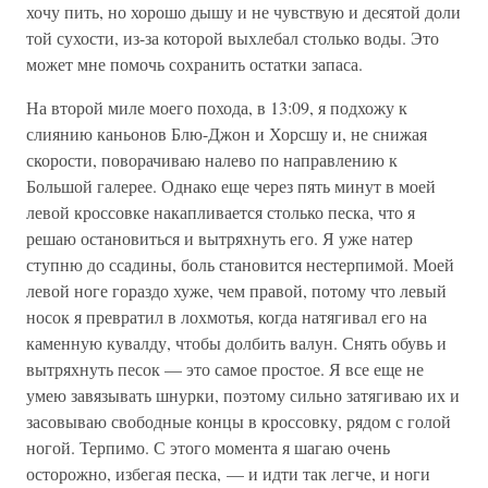
хочу пить, но хорошо дышу и не чувствую и десятой доли
той сухости, из-за которой выхлебал столько воды. Это
может мне помочь сохранить остатки запаса.
На второй миле моего похода, в 13:09, я подхожу к
слиянию каньонов Блю-Джон и Хорсшу и, не снижая
скорости, поворачиваю налево по направлению к
Большой галерее. Однако еще через пять минут в моей
левой кроссовке накапливается столько песка, что я
решаю остановиться и вытряхнуть его. Я уже натер
ступню до ссадины, боль становится нестерпимой. Моей
левой ноге гораздо хуже, чем правой, потому что левый
носок я превратил в лохмотья, когда натягивал его на
каменную кувалду, чтобы долбить валун. Снять обувь и
вытряхнуть песок — это самое простое. Я все еще не
умею завязывать шнурки, поэтому сильно затягиваю их и
засовываю свободные концы в кроссовку, рядом с голой
ногой. Терпимо. С этого момента я шагаю очень
осторожно, избегая песка, — и идти так легче, и ноги