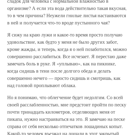
сладок для человека с нормальной влажностью в
организме? А если эта вода действительно такая вкусная,
то в чем причина? Неужели гнилые листья настаиваются
в ней и получается что-то вроде пустынного чая?
Я сижу на краю лужи и какое-то время просто получаю
удовольствие, как будто у меня не было других забот,
кроме жажды, и теперь, когда я о ней позаботился, можно
совершенно расслабиться. Все исчезает. Я перестаю даже
замечать боль в руке. Я «уплываю», как на пикнике,
когда сидишь в тени после долгого обеда и делать
совершенно нечего — просто сидишь и смотришь, как
над головой проплывают облака.
Но я понимаю, что облегчение будет недолгим. Со всей
своей расслабленностью, мне предстоит пройти по песку
почти тринадцать километров, отделяющих меня от
пикапа, нужно настраиваться на это. Я замечаю на песке
справа от себя несколько отпечатков лошадиных копыт.
Какой-то человек въезжал на лошади в этот закрытый