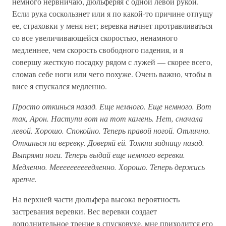
немного нервничаю, дюльферяя с одной левой рукой.
Если рука соскользнет или я по какой-то причине отпущу
ее, страховки у меня нет; веревка начнет протравливаться
со все увеличивающейся скоростью, ненамного
медленнее, чем скорость свободного падения, и я
совершу жесткую посадку рядом с лужей — скорее всего,
сломав себе ноги или чего похуже. Очень важно, чтобы в
висе я спускался медленно.
Просто откинься назад. Еще немного. Еще немного. Вот
так, Арон. Наступи вот на тот камень. Нет, сначала
левой. Хорошо. Спокойно. Теперь правой ногой. Отлично.
Откинься на веревку. Доверяй ей. Толкни задницу назад.
Выпрями ноги. Теперь выдай еще немного веревки.
Медленно. Меееееееееедленно. Хорошо. Теперь держись
крепче.
На верхней части дюльфера высока вероятность
застревания веревки. Вес веревки создает
дополнительное трение в спусковухе, мне приходится его