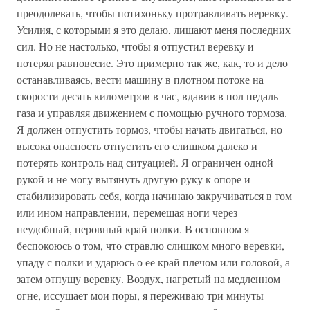
преодолевать, чтобы потихоньку протравливать веревку.
Усилия, с которыми я это делаю, лишают меня последних
сил. Но не настолько, чтобы я отпустил веревку и
потерял равновесие. Это примерно так же, как, то и дело
останавливаясь, вести машину в плотном потоке на
скорости десять километров в час, вдавив в пол педаль
газа и управляя движением с помощью ручного тормоза.
Я должен отпустить тормоз, чтобы начать двигаться, но
высока опасность отпустить его слишком далеко и
потерять контроль над ситуацией. Я ограничен одной
рукой и не могу вытянуть другую руку к опоре и
стабилизировать себя, когда начинаю закручиваться в том
или ином направлении, перемещая ноги через
неудобный, неровный край полки. В основном я
беспокоюсь о том, что стравлю слишком много веревки,
упаду с полки и ударюсь о ее край плечом или головой, а
затем отпущу веревку. Воздух, нагретый на медленном
огне, иссушает мои поры, я переживаю три минуты