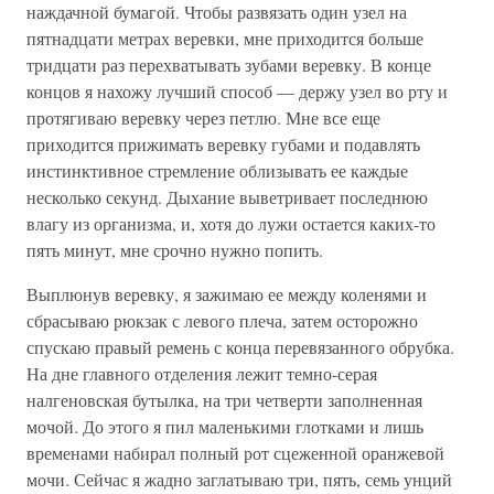
наждачной бумагой. Чтобы развязать один узел на
пятнадцати метрах веревки, мне приходится больше
тридцати раз перехватывать зубами веревку. В конце
концов я нахожу лучший способ — держу узел во рту и
протягиваю веревку через петлю. Мне все еще
приходится прижимать веревку губами и подавлять
инстинктивное стремление облизывать ее каждые
несколько секунд. Дыхание выветривает последнюю
влагу из организма, и, хотя до лужи остается каких-то
пять минут, мне срочно нужно попить.
Выплюнув веревку, я зажимаю ее между коленями и
сбрасываю рюкзак с левого плеча, затем осторожно
спускаю правый ремень с конца перевязанного обрубка.
На дне главного отделения лежит темно-серая
налгеновская бутылка, на три четверти заполненная
мочой. До этого я пил маленькими глотками и лишь
временами набирал полный рот сцеженной оранжевой
мочи. Сейчас я жадно заглатываю три, пять, семь унций