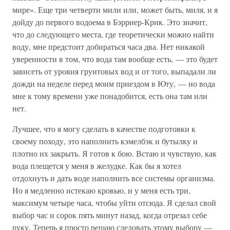
мире». Еще три четверти мили или, может быть, миля, и я
дойду до первого водоема в Бэрриер-Крик. Это значит,
что до следующего места, где теоретически можно найти
воду, мне предстоит добираться часа два. Нет никакой
уверенности в том, что вода там вообще есть, — это будет
зависеть от уровня грунтовых вод и от того, выпадали ли
дожди на неделе перед моим приездом в Юту, — но вода
мне к тому времени уже понадобится, есть она там или
нет.
Лучшее, что я могу сделать в качестве подготовки к
своему походу, это наполнить кэмелбэк и бутылку и
плотно их закрыть. Я готов к бою. Встаю и чувствую, как
вода плещется у меня в желудке. Как бы я хотел
отдохнуть и дать воде наполнить все системы организма.
Но я медленно истекаю кровью, и у меня есть три,
максимум четыре часа, чтобы уйти отсюда. Я сделал свой
выбор час и сорок пять минут назад, когда отрезал себе
руку. Теперь я просто решаю следовать этому выбору —