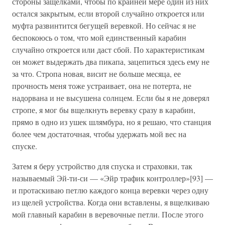
стороны защелками, чтобы по крайней мере один из них
остался закрытым, если второй случайно откроется или
муфта развинтится бегущей веревкой. Но сейчас я не
беспокоюсь о том, что мой единственный карабин
случайно откроется или даст сбой. По характеристикам
он может выдержать два пикапа, зацепиться здесь ему не
за что. Стропа новая, висит не больше месяца, ее
прочность меня тоже устраивает, она не потерта, не
надорвана и не высушена солнцем. Если бы я не доверял
стропе, я мог бы вщелкнуть веревку сразу в карабин,
прямо в одно из ушек шлямбура, но я решаю, что станция
более чем достаточная, чтобы удержать мой вес на
спуске.
Затем я беру устройство для спуска и страховки, так
называемый Эй-ти-си — «Эйр трафик контроллер»[93] —
и протаскиваю петлю каждого конца веревки через одну
из щелей устройства. Когда они вставлены, я вщелкиваю
мой главный карабин в веревочные петли. После этого