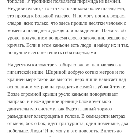
тополей. У тропинки появляется пирамида из камней.
Неудивительно, что эта часть каньона более посещаема,
это проход к Большой галерее. Я не могу понять возраст
следов, ясно только, что здесь прошли десятки человек с
момента последнего дождя или наводнения. Памятуя об
уроке, полученном во время своего заточения, решаю не
кричать. Если в этом каньоне есть люди, я найду их и так,
но лучше всего не тешить себя надеждами.
На десятом километре я забираю влево, направляясь к
гигантской нише. Шириной добрую сотню метров и по
крайней мере такой же высоты, верх ниши нависает над
основанием метров на тридцать в самой глубокой точке.
Возле огромной крыши русло каньона поворачивает
направо, и неожиданное зрелище блокирует мою
двигательную систему, как будто главный тормоз
разъединяет электроцепь в голове. В семидесяти метрах
от меня, бок о бок, идут три туриста, один поменьше, два
побольше. Люди! Я не могу в это поверить. Вплоть до