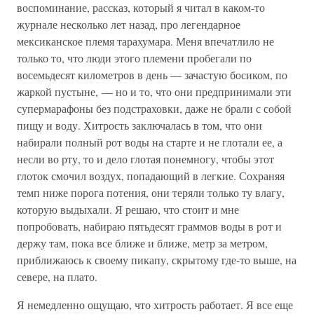
воспоминание, рассказ, который я читал в каком-то
журнале несколько лет назад, про легендарное
мексиканское племя тарахумара. Меня впечатлило не
только то, что люди этого племени пробегали по
восемьдесят километров в день — зачастую босиком, по
жаркой пустыне, — но и то, что они предпринимали эти
супермарафоны без подстраховки, даже не брали с собой
пищу и воду. Хитрость заключалась в том, что они
набирали полный рот воды на старте и не глотали ее, а
несли во рту, то и дело глотая понемногу, чтобы этот
глоток смочил воздух, попадающий в легкие. Сохраняя
темп ниже порога потения, они теряли только ту влагу,
которую выдыхали. Я решаю, что стоит и мне
попробовать, набираю пятьдесят граммов воды в рот и
держу там, пока все ближе и ближе, метр за метром,
приближаюсь к своему пикапу, скрытому где-то выше, на
севере, на плато.
Я немедленно ощущаю, что хитрость работает. Я все еще