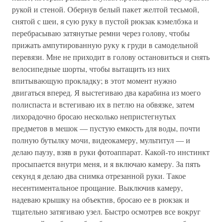
рукой и стеной. Обернув белый пакет желтой тесьмой,
снятой с шеи, я сую руку в пустой рюкзак кэмелбэка и
перебрасываю затянутые ремни через голову, чтобы
прижать ампутированную руку к груди в самодельной
перевязи. Мне не приходит в голову остановиться и снять
велосипедные шорты, чтобы вытащить из них
впитывающую прокладку; в этот момент нужно
двигаться вперед. Я выстегиваю два карабина из моего
полиспаста и встегиваю их в петлю на обвязке, затем
лихорадочно бросаю несколько непристегнутых
предметов в мешок — пустую емкость для воды, почти
полную бутылку мочи, видеокамеру, мультитул — и
делаю паузу, взяв в руки фотоаппарат. Какой-то инстинкт
просыпается внутри меня, и я включаю камеру. За пять
секунд я делаю два снимка отрезанной руки. Такое
несентиментальное прощание. Выключив камеру,
надеваю крышку на объектив, бросаю ее в рюкзак и
тщательно затягиваю узел. Быстро осмотрев все вокруг