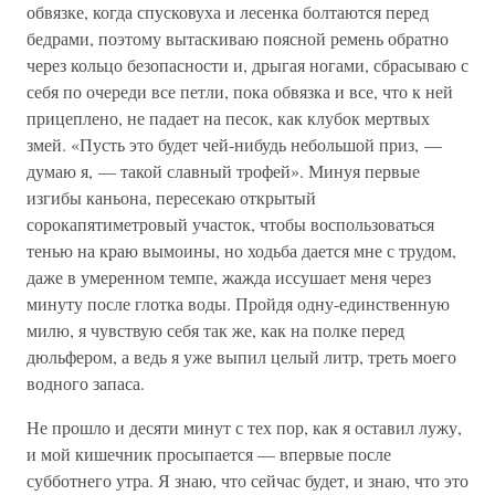
обвязке, когда спусковуха и лесенка болтаются перед
бедрами, поэтому вытаскиваю поясной ремень обратно
через кольцо безопасности и, дрыгая ногами, сбрасываю с
себя по очереди все петли, пока обвязка и все, что к ней
прицеплено, не падает на песок, как клубок мертвых
змей. «Пусть это будет чей-нибудь небольшой приз, —
думаю я, — такой славный трофей». Минуя первые
изгибы каньона, пересекаю открытый
сорокапятиметровый участок, чтобы воспользоваться
тенью на краю вымоины, но ходьба дается мне с трудом,
даже в умеренном темпе, жажда иссушает меня через
минуту после глотка воды. Пройдя одну-единственную
милю, я чувствую себя так же, как на полке перед
дюльфером, а ведь я уже выпил целый литр, треть моего
водного запаса.
Не прошло и десяти минут с тех пор, как я оставил лужу,
и мой кишечник просыпается — впервые после
субботнего утра. Я знаю, что сейчас будет, и знаю, что это