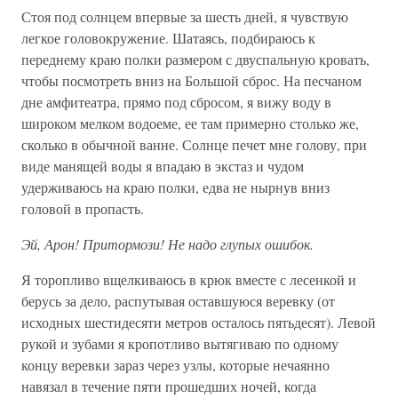
Стоя под солнцем впервые за шесть дней, я чувствую
легкое головокружение. Шатаясь, подбираюсь к
переднему краю полки размером с двуспальную кровать,
чтобы посмотреть вниз на Большой сброс. На песчаном
дне амфитеатра, прямо под сбросом, я вижу воду в
широком мелком водоеме, ее там примерно столько же,
сколько в обычной ванне. Солнце печет мне голову, при
виде манящей воды я впадаю в экстаз и чудом
удерживаюсь на краю полки, едва не нырнув вниз
головой в пропасть.
Эй, Арон! Притормози! Не надо глупых ошибок.
Я торопливо вщелкиваюсь в крюк вместе с лесенкой и
берусь за дело, распутывая оставшуюся веревку (от
исходных шестидесяти метров осталось пятьдесят). Левой
рукой и зубами я кропотливо вытягиваю по одному
концу веревки зараз через узлы, которые нечаянно
навязал в течение пяти прошедших ночей, когда