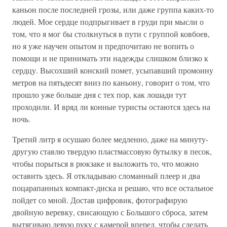
каньон после последней грозы, или даже группа каких-то
людей. Мое сердце подпрыгивает в груди при мысли о
том, что я мог бы столкнуться в пути с группой ковбоев,
но я уже научен опытом и предпочитаю не вопить о
помощи и не принимать эти надежды слишком близко к
сердцу. Высохший конский помет, усыпавший промоину
метров на пятьдесят вниз по каньону, говорит о том, что
прошло уже больше дня с тех пор, как лошади тут
проходили. И вряд ли конные туристы остаются здесь на
ночь.
Третий литр я осушаю более медленно, даже на минуту-
другую ставлю твердую пластмассовую бутылку в песок,
чтобы порыться в рюкзаке и выложить то, что можно
оставить здесь. Я откладываю сломанный плеер и два
поцарапанных компакт-диска и решаю, что все остальное
пойдет со мной. Достав цифровик, фотографирую
двойную веревку, свисающую с Большого сброса, затем
вытягиваю левую руку с камерой вперед, чтобы сделать