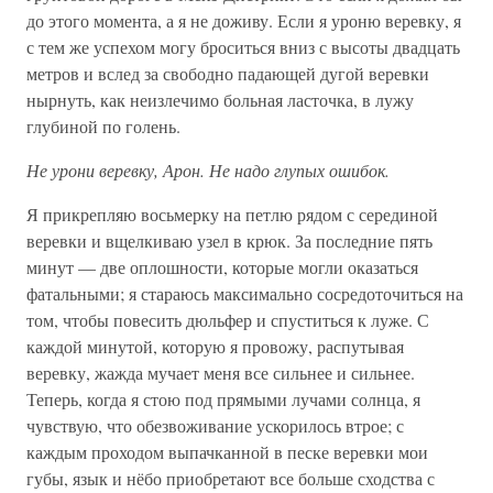
до этого момента, а я не доживу. Если я уроню веревку, я
с тем же успехом могу броситься вниз с высоты двадцать
метров и вслед за свободно падающей дугой веревки
нырнуть, как неизлечимо больная ласточка, в лужу
глубиной по голень.
Не урони веревку, Арон. Не надо глупых ошибок.
Я прикрепляю восьмерку на петлю рядом с серединой
веревки и вщелкиваю узел в крюк. За последние пять
минут — две оплошности, которые могли оказаться
фатальными; я стараюсь максимально сосредоточиться на
том, чтобы повесить дюльфер и спуститься к луже. С
каждой минутой, которую я провожу, распутывая
веревку, жажда мучает меня все сильнее и сильнее.
Теперь, когда я стою под прямыми лучами солнца, я
чувствую, что обезвоживание ускорилось втрое; с
каждым проходом выпачканной в песке веревки мои
губы, язык и нёбо приобретают все больше сходства с