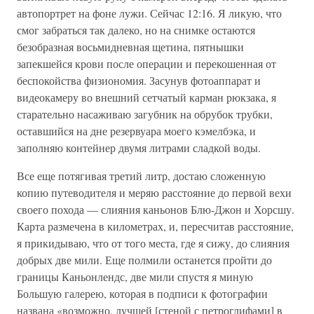
автопортрет на фоне лужи. Сейчас 12:16. Я ликую, что
смог забраться так далеко, но на снимке остаются
безобразная восьмидневная щетина, пятнышки
запекшейся крови после операции и перекошенная от
беспокойства физиономия. Засунув фотоаппарат и
видеокамеру во внешний сетчатый карман рюкзака, я
старательно насаживаю загубник на обрубок трубки,
оставшийся на дне резервуара моего кэмелбэка, и
заполняю контейнер двумя литрами сладкой воды.
Все еще потягивая третий литр, достаю сложенную
копию путеводителя и меряю расстояние до первой вехи
своего похода — слияния каньонов Блю-Джон и Хорсшу.
Карта размечена в километрах, и, пересчитав расстояние,
я прикидываю, что от того места, где я сижу, до слияния
добрых две мили. Еще полмили останется пройти до
границы Каньонлендс, две мили спустя я миную
Большую галерею, которая в подписи к фотографии
названа «возможно, лучшей [стеной с петроглифами] в