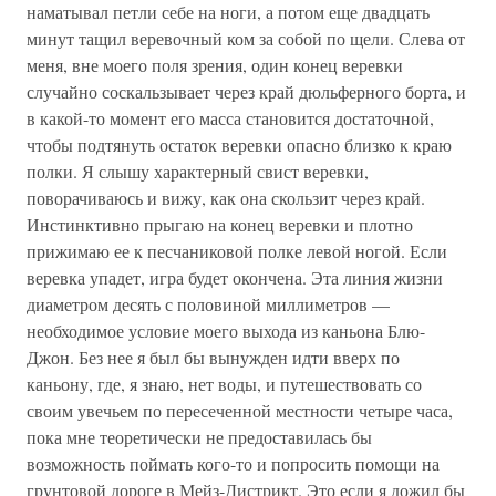
наматывал петли себе на ноги, а потом еще двадцать
минут тащил веревочный ком за собой по щели. Слева от
меня, вне моего поля зрения, один конец веревки
случайно соскальзывает через край дюльферного борта, и
в какой-то момент его масса становится достаточной,
чтобы подтянуть остаток веревки опасно близко к краю
полки. Я слышу характерный свист веревки,
поворачиваюсь и вижу, как она скользит через край.
Инстинктивно прыгаю на конец веревки и плотно
прижимаю ее к песчаниковой полке левой ногой. Если
веревка упадет, игра будет окончена. Эта линия жизни
диаметром десять с половиной миллиметров —
необходимое условие моего выхода из каньона Блю-
Джон. Без нее я был бы вынужден идти вверх по
каньону, где, я знаю, нет воды, и путешествовать со
своим увечьем по пересеченной местности четыре часа,
пока мне теоретически не предоставилась бы
возможность поймать кого-то и попросить помощи на
грунтовой дороге в Мейз-Дистрикт. Это если я дожил бы