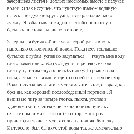
зачерпывая листья и дохлых насекомых вместе с пахучей
водой. Я так иссушен, что чувствую языком водяную
взвесь в воздухе вокруг лужи, и это распаляет мою
жажду. Я взбалтываю жидкость, чтобы ополоснуть
бутылку, и снова выливаю в сторону.
Зачерпывая бутылкой из лужи второй раз, я вновь
наполняю ее коричневой водой. Пока несу горлышко
бутылки к губам, успеваю задуматься — тянуть мне воду
глоточками или хлебать от души, и решаю сначала
глотнуть, потом опустошить бутылку. Первая капля
попадает мне на язык, и где-то на небесах вступает хор.
Вода прохладная и, что самое замечательное, сладкая, как
бренди, как хороший послеобеденный портвейн. Я
выпиваю литр за четыре глотка, пыхтя, утопая в
удовольствии, а затем еще раз наполняю бутылку.
(Хватит экономить глотки.) Со вторым литром
происходит то же самое, я снова наполняю бутылку.
Интересно, был бы вкус этой воды так же замечательно