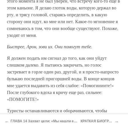
этого момента я не был уверен, что встречу кого-то еще в
этом каньоне. Я делаю глоток воды, которую держал во
рту, и трясу головой, стараясь определить, в какую
сторону они идут, ко мне или нет. Какое-то мгновение я
сомневаюсь в том, что они вообще существуют. Похоже,
уходят от меня.
Быстрее, Арон, зови их. Они помогут тебе.
Я должен подать им сигнал до того, как они уйдут
слишком далеко. Я пытаюсь закричать, но голос
застревает в горле один раз, другой, и я просто-напросто
булькаю последней пригоршней воды. В конце концов
мне удается выдавить из себя слабое: «Помогиииите!»
После глубокого вдоха я кричу еще раз, сильнее:
«ПОМОГИТЕ!»
Туристы останавливаются и оборачиваются, чтобы
посмотреть на меня. Я продолжаю идти вперед и снова
←
→
ГЛАВА 14 Захват цели: «Мы нашли его пикап!»
КРАТКАЯ БИОГРАФИЯ
кричу: «ПОМОГИТЕ! МНЕ НУЖНА ПОМОЩЬ!» Все