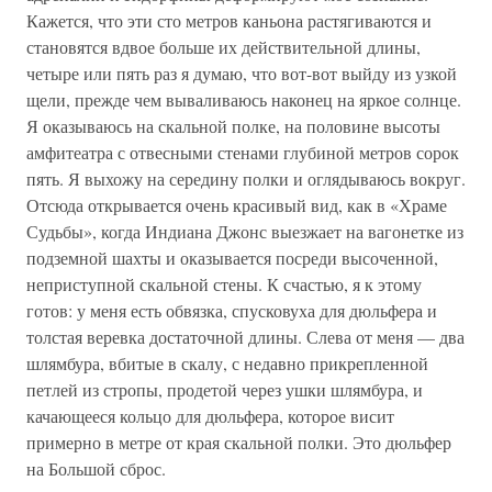
Кажется, что эти сто метров каньона растягиваются и
становятся вдвое больше их действительной длины,
четыре или пять раз я думаю, что вот-вот выйду из узкой
щели, прежде чем вываливаюсь наконец на яркое солнце.
Я оказываюсь на скальной полке, на половине высоты
амфитеатра с отвесными стенами глубиной метров сорок
пять. Я выхожу на середину полки и оглядываюсь вокруг.
Отсюда открывается очень красивый вид, как в «Храме
Судьбы», когда Индиана Джонс выезжает на вагонетке из
подземной шахты и оказывается посреди высоченной,
неприступной скальной стены. К счастью, я к этому
готов: у меня есть обвязка, спусковуха для дюльфера и
толстая веревка достаточной длины. Слева от меня — два
шлямбура, вбитые в скалу, с недавно прикрепленной
петлей из стропы, продетой через ушки шлямбура, и
качающееся кольцо для дюльфера, которое висит
примерно в метре от края скальной полки. Это дюльфер
на Большой сброс.