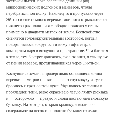
жестокой пытки, пока совершаю длинный ряд
микроскопических подгонок и маневров, чтобы
перебраться под полку. Наконец-то я пропускаю через
Эй-ти-си еще немного веревки, мои ноги отрываются от
нижнего края полки, и я свободно повисаю у стены
примерно в двадцати метрах от земли. Беспокойство
сменяется головокружительным восторгом, когда я
поворачиваюсь вокруг оси и вижу амфитеатр, с
комфортом паря в воздушном пространстве. Чем ближе я
к земле, тем быстрее двигаюсь; скользя вниз, я слышу эхо
от пения веревок, протягивающихся через Эй-ти-си.
Коснувшись земли, я продергиваю оставшиеся концы
веревки — метров по пять — через спусковуху и тут же
бросаюсь к грязноватой луже. Укрываюсь от солнца в
прохладной тени, резко сбрасываю левую лямку рюкзака
и — осторожно — правую и снова достаю налгеновскую
бутылку. На этот раз, открыв крышку, я выливаю
содержимое на песок и наполняю бутылку из лужи,