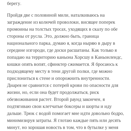
берегу.
Пройдя две с половиной мили, наталкиваюсь на
заграждение из колючей проволоки, висящее поперек
промоины на толстых тросах, уходящих в скалу по обе
стороны от русла. Это, должно быть, граница
национального парка, думаю я, когда ныряю в дыру в
середине изгороди, где доски расшатаны. Как только я
попадаю на территорию каньона Хорсшу в Каньонлендс,
кишки опять вопят, сфинктер сжимается. Я бросаюсь к
подходящему месту в тени другой полки, где можно
прислониться к стене и опорожнить внутренности.
Диарея не сравнится с потерей крови по опасности для
жизни, но, если она будет продолжаться, риск
обезвоживания растет. Второй раунд закончен, я
подтягиваю свои клетчатые боксеры и шорты и иду
дальше. Трюк с водой помогает мне идти довольно бодро,
минимизируя затраты. Я глотаю каждые пять или десять
минут, но хорошая новость в том, что в бутылке у меня