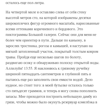
осталось еще пол-литра.
На четвертой миле я оставляю слева от себя стену
высотой метров сто, на которой изображены десятки
широкоплечих фигур огромного масштаба, нарисованные
всеми оттенками коричневого и бордового. Это
пиктограммы Большой галереи. Сейчас они для меня не
более чем ориентир в пути. Дальше по каньону, в
зарослях тростника, рогоза и камышей, я наступаю на
мягкий затопленный участок, покрытый толстым ковром
травы. Пройдя еще несколько шагов по болоту,
раздвигаю осоку и обнаруживаю полоску открытой воды.
Аллилуйя! 13:55. Я наклоняюсь к грязному ручейку
шириной пятнадцать сантиметров и глубиной пять и
пытаюсь еще раз заполнить свои емкости водой. Дело
нудное, но стоит того: в моей бутылке осталось только
сто пятьдесят граммов, и теперь я могу снова пополнить
запасы. Мне приходится построить небольшую дамбу из
грязи, чтобы можно было окунуть резервуар кэмелбэка в