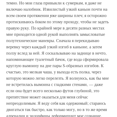
темно. Но мои глаза привыкли к сумеркам, я даже не
включаю налобник. Извилистый узкий каньон почти на
всем своем протяжении
у
же ширины плеч; я осторожно
протискиваюсь боком по этому проходу, чтобы не задеть
правую руку. По крайней мере в десяти разных местах
мне приходится одной рукой выполнять замысловатые
полутехнические маневры. Сначала я перекидываю
веревку через каждый узкий изгиб в каньоне, а затем
ползу вслед за ней. Я соскальзываю на заднице в нечто,
напоминающее туалетный бачок, где вода сформировала
круглую вымоину на дне пары S-образных изгибов. К
счастью, это мелкая чаша, у выхода есть полка, через
которую можно легко перелезть. Я волнуюсь, как бы мне
не встретилась вымоина с гладкими стенами, — даже
если она будет всего несколько футов глубиной, это
препятствие может оказаться для меня сейчас
непреодолимым. Я веду себя как одержимый; стараюсь
двигаться так быстро, как только могу, но в то же время
адреналин и эндорфины деформируют мое сознание.