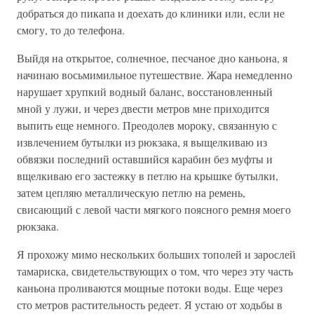
добраться до пикапа и доехать до клиники или, если не
смогу, то до телефона.
Выйдя на открытое, солнечное, песчаное дно каньона, я
начинаю восьмимильное путешествие. Жара немедленно
нарушает хрупкий водный баланс, восстановленный
мной у лужи, и через двести метров мне приходится
выпить еще немного. Преодолев мороку, связанную с
извлечением бутылки из рюкзака, я выщелкиваю из
обвязки последний оставшийся карабин без муфты и
вщелкиваю его застежку в петлю на крышке бутылки,
затем цепляю металлическую петлю на ремень,
свисающий с левой части мягкого поясного ремня моего
рюкзака.
Я прохожу мимо нескольких больших тополей и зарослей
тамариска, свидетельствующих о том, что через эту часть
каньона проливаются мощные потоки воды. Еще через
сто метров растительность редеет. Я устаю от ходьбы в