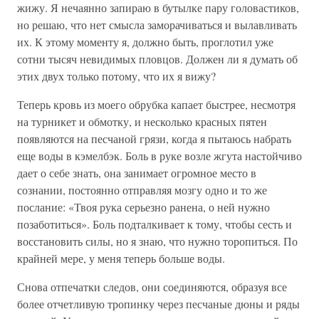
жижу. Я нечаянно запираю в бутылке пару головастиков,
но решаю, что нет смысла заморачиваться и вылавливать
их. К этому моменту я, должно быть, проглотил уже
сотни тысяч невидимых пловцов. Должен ли я думать об
этих двух только потому, что их я вижу?
Теперь кровь из моего обрубка капает быстрее, несмотря
на турникет и обмотку, и несколько красных пятен
появляются на песчаной грязи, когда я пытаюсь набрать
еще воды в кэмелбэк. Боль в руке возле жгута настойчиво
дает о себе знать, она занимает огромное место в
сознании, постоянно отправляя мозгу одно и то же
послание: «Твоя рука серьезно ранена, о ней нужно
позаботиться». Боль подталкивает к тому, чтобы сесть и
восстановить силы, но я знаю, что нужно торопиться. По
крайней мере, у меня теперь больше воды.
Снова отпечатки следов, они соединяются, образуя все
более отчетливую тропинку через песчаные дюны и ряды