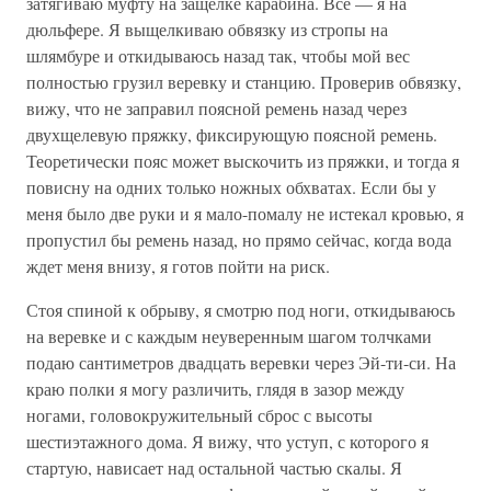
затягиваю муфту на защелке карабина. Все — я на
дюльфере. Я выщелкиваю обвязку из стропы на
шлямбуре и откидываюсь назад так, чтобы мой вес
полностью грузил веревку и станцию. Проверив обвязку,
вижу, что не заправил поясной ремень назад через
двухщелевую пряжку, фиксирующую поясной ремень.
Теоретически пояс может выскочить из пряжки, и тогда я
повисну на одних только ножных обхватах. Если бы у
меня было две руки и я мало-помалу не истекал кровью, я
пропустил бы ремень назад, но прямо сейчас, когда вода
ждет меня внизу, я готов пойти на риск.
Стоя спиной к обрыву, я смотрю под ноги, откидываюсь
на веревке и с каждым неуверенным шагом толчками
подаю сантиметров двадцать веревки через Эй-ти-си. На
краю полки я могу различить, глядя в зазор между
ногами, головокружительный сброс с высоты
шестиэтажного дома. Я вижу, что уступ, с которого я
стартую, нависает над остальной частью скалы. Я