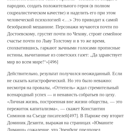
пародию, создать положительного героя (в полном
соцреалистическом качестве) и наделить его при этом
человеческой психологией <…> Это приводит к самой
безобразной мешанине. Персонажи мучаются почти по
Достоевскому, грустят почти по Чехову, строят семейное
счастье почти по Льву Толстому и в то же время,
спохватившись, гаркают зычными голосами прописные
истины, вычитанные из советских газет: „Да здравствует
мир во всем мире!“»[496]
Действительно, результат получился неожиданный. Если
не сказать катастрофический. Но это было неважно:
несмотря на провалы, «Оттепель» ждал стремительный
всенародный успех — и ненависть собратьев по цеху.
«Личная жизнь, построенная вне жизни общества, — это
пережиток капитализма», — скажет Константин
Симонов на Съезде писателей[497]. В Париже ему вторит
Доминик Дезанти, выражая на страницах «Юманите
Диманш» сожаление, что Эренбург предпочел