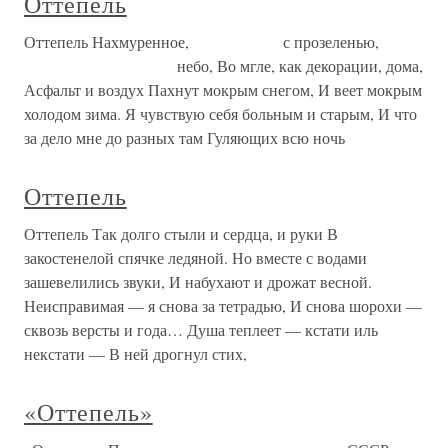
Оттепель
Оттепель Нахмуренное, с прозеленью,
небо, Во мгле, как декорации, дома,
Асфальт и воздух Пахнут мокрым снегом, И веет мокрым
холодом зима. Я чувствую себя больным и старым, И что
за дело мне до разных там Гуляющих всю ночь
Оттепель
Оттепель Так долго стыли и сердца, и руки В
закостенелой спячке ледяной. Но вместе с водами
зашевелились звуки, И набухают и дрожат весной.
Неисправимая — я снова за тетрадью, И снова шорохи —
сквозь версты и года… Душа теплеет — кстати иль
некстати — В ней дрогнул стих,
«Оттепель»