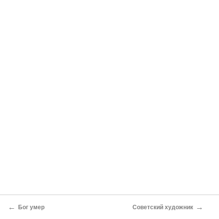
←
→
Бог умер
Советский художник