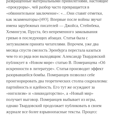
развращенные материальными привилегиями, настоящие
«прокуроры», чей разбор часто превращается в
«обвинительное заключение»: «…Они ставят отметки,
как экзаменаторы»[493]. Впервые после войны звучат
имена зарубежных писателей — Джойса, Стейнбека,
Хемингуэя, Пруста, без непременного замазывания
грязью в последующих абзацах. Статья была с
энтузиазмом принята читателями. Впрочем, уже два
месяца спустя смелость Эренбурга перестала казаться
чем-то из ряда вон выходящим: Александр Твардовский
публикует в «Новом мире» статью В. Померанцева «Об
искренности в литературе». Статья производит эффект
разорвавшейся бомбы. Померанцев позволил себе
проигнорировать два теоретических столпа соцреализма:
партийность и идейность. Его тут же осуждают за
«нигилизм» и «ликвидаторство», а «Новый мир»
получает выговор. Померанцев выбывает из игры,
однако Твардовский продолжает публиковать в своем
журнале все более взрывоопасные тексты. Процесс