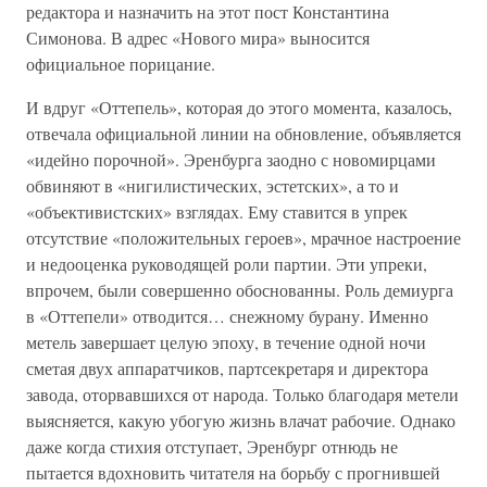
редактора и назначить на этот пост Константина
Симонова. В адрес «Нового мира» выносится
официальное порицание.
И вдруг «Оттепель», которая до этого момента, казалось,
отвечала официальной линии на обновление, объявляется
«идейно порочной». Эренбурга заодно с новомирцами
обвиняют в «нигилистических, эстетских», а то и
«объективистских» взглядах. Ему ставится в упрек
отсутствие «положительных героев», мрачное настроение
и недооценка руководящей роли партии. Эти упреки,
впрочем, были совершенно обоснованны. Роль демиурга
в «Оттепели» отводится… снежному бурану. Именно
метель завершает целую эпоху, в течение одной ночи
сметая двух аппаратчиков, партсекретаря и директора
завода, оторвавшихся от народа. Только благодаря метели
выясняется, какую убогую жизнь влачат рабочие. Однако
даже когда стихия отступает, Эренбург отнюдь не
пытается вдохновить читателя на борьбу с прогнившей