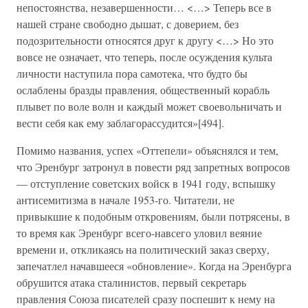
непостоянства, незавершенности… <…> Теперь все в
нашей стране свободно дышат, с доверием, без
подозрительности относятся друг к другу <…> Но это
вовсе не означает, что теперь, после осуждения культа
личности наступила пора самотека, что будто бы
ослаблены бразды правления, общественный корабль
плывет по воле волн и каждый может своевольничать и
вести себя как ему заблагорассудится»[494].
Помимо названия, успех «Оттепели» объяснялся и тем,
что Эренбург затронул в повести ряд запретных вопросов
— отступление советских войск в 1941 году, вспышку
антисемитизма в начале 1953-го. Читатели, не
привыкшие к подобным откровениям, были потрясены, в
то время как Эренбург всего-навсего уловил веяние
времени и, откликаясь на политический заказ сверху,
запечатлел начавшееся «обновление». Когда на Эренбурга
обрушится атака сталинистов, первый секретарь
правления Союза писателей сразу поспешит к нему на