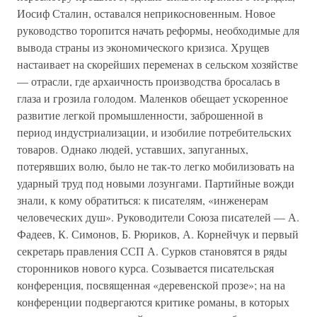
Иосиф Сталин, оставался неприкосновенным. Новое
руководство торопится начать реформы, необходимые для
вывода страны из экономического кризиса. Хрущев
настаивает на скорейших переменах в сельском хозяйстве
— отрасли, где архаичность производства бросалась в
глаза и грозила голодом. Маленков обещает ускоренное
развитие легкой промышленности, заброшенной в
период индустриализации, и изобилие потребительских
товаров. Однако людей, уставших, запуганных,
потерявших волю, было не так-то легко мобилизовать на
ударный труд под новыми лозунгами. Партийные вожди
знали, к кому обратиться: к писателям, «инженерам
человеческих душ». Руководители Союза писателей — А.
Фадеев, К. Симонов, Б. Рюриков, А. Корнейчук и первый
секретарь правления ССП А. Сурков становятся в ряды
сторонников нового курса. Созывается писательская
конференция, посвященная «деревенской прозе»; на на
конференции подвергаются критике романы, в которых