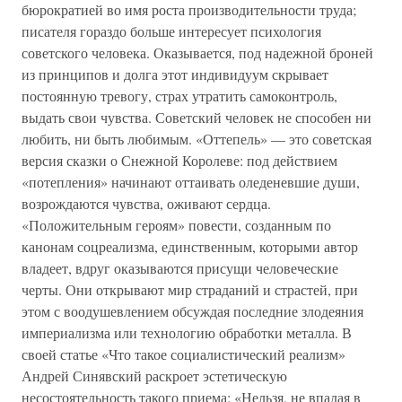
бюрократией во имя роста производительности труда;
писателя гораздо больше интересует психология
советского человека. Оказывается, под надежной броней
из принципов и долга этот индивидуум скрывает
постоянную тревогу, страх утратить самоконтроль,
выдать свои чувства. Советский человек не способен ни
любить, ни быть любимым. «Оттепель» — это советская
версия сказки о Снежной Королеве: под действием
«потепления» начинают оттаивать оледеневшие души,
возрождаются чувства, оживают сердца.
«Положительным героям» повести, созданным по
канонам соцреализма, единственным, которыми автор
владеет, вдруг оказываются присущи человеческие
черты. Они открывают мир страданий и страстей, при
этом с воодушевлением обсуждая последние злодеяния
империализма или технологию обработки металла. В
своей статье «Что такое социалистический реализм»
Андрей Синявский раскроет эстетическую
несостоятельность такого приема: «Нельзя, не впадая в