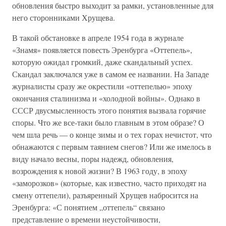
обновления быстро выходит за рамки, установленные для
него сторонниками Хрущева.
В такой обстановке в апреле 1954 года в журнале
«Знамя» появляется повесть Эренбурга «Оттепель»,
которую ожидал громкий, даже скандальный успех.
Скандал заключался уже в самом ее названии. На Западе
журналисты сразу же окрестили «оттепелью» эпоху
окончания сталинизма и «холодной войны». Однако в
СССР двусмысленность этого понятия вызвала горячие
споры. Что же все-таки было главным в этом образе? О
чем шла речь — о конце зимы и о тех горах нечистот, что
обнажаются с первым таянием снегов? Или же имелось в
виду начало весны, поры надежд, обновления,
возрождения к новой жизни? В 1963 году, в эпоху
«заморозков» (которые, как известно, часто приходят на
смену оттепели), разъяренный Хрущев набросится на
Эренбурга: «С понятием „оттепель“ связано
представление о времени неустойчивости,