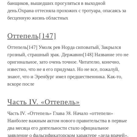
банщиков, вышедших прогуляться в выходной
день.Охрана оттесняла прохожих с тротуара, опасаясь за
бесценную жизнь областных
Оттепель[147]
Оттепель[147] Умолк рев Норда сиповатый, Закрылся
грозный, страшный зрак. Державин[148] Название это не
оригинальное, зато очень точное. Читателю, конечно,
известно, что не я его придумал. Но не все, пожалуй,
знают, что и Эренбург имел предшественника. Как-то,
вскоре после
Часть IV. «Оттепель»
Часть IV. «Оттепель» Глава 38. Начало «оттепели»
Наиболее важным актом нового правительства в первые
два месяца его деятельности стало официальное
заявление о фальсификаторском характере «дела врачей»,