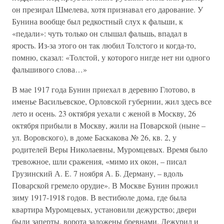
он презирал Шмелева, хотя признавал его дарование. У
Бунина вообще был редкостный слух к фальши, к
«педали»: чуть только он слышал фальшь, впадал в
ярость. Из-за этого он так любил Толстого и когда-то,
помню, сказал: «Толстой, у которого нигде нет ни одного
фальшивого слова…»
В мае 1917 года Бунин приехал в деревню Глотово, в
именье Васильевское, Орловской губернии, жил здесь все
лето и осень. 23 октября уехали с женой в Москву, 26
октября прибыли в Москву, жили на Поварской (ныне –
ул. Воровского), в доме Баскакова № 26, кв. 2, у
родителей Веры Николаевны, Муромцевых. Время было
тревожное, шли сражения, «мимо их окон, – писал
Грузинский А. Е. 7 ноября А. Б. Дерману, – вдоль
Поварской гремело орудие». В Москве Бунин прожил
зиму 1917-1918 годов. В вестибюле дома, где была
квартира Муромцевых, установили дежурство; двери
были заперты, ворота заложены бревнами. Дежурил и