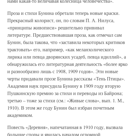
нами какая-то величавая колесница человечества».
Проза и стихи Бунина обретали теперь новые краски.
Прекрасный колорист, он, по словам П. А. Нилуса,
«принципы живописи» решительно прививал
литературе. Предшествовавшая проза, как отмечал сам
Бунин, была такова, что «заставила некоторых критиков
трактовать» его, например, «как меланхолического
лирика или певца дворянских усадеб, певца идиллий», а
обнаружилась его литературная деятельность «более ярко
и разнообразно лишь с 1908, 1909 годов». Эти новые
черты придавали прозе Бунина рассказы «Тень Птицы».
Академия наук присудила Бунину в 1909 году вторую
Пушкинскую премию за стихи и переводы из Байрона;
третью – тоже за стихи (см.: «Живые слова», вып. 1. М.,
1910). В этом же году Бунин был избран почетным
академиком.
Повесть «Деревня», напечатанная в 1910 году, вызвала
большие споры и явилась началом огромной