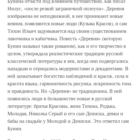
Бунина отчасти под влиянием путешествий, как писал
Нилус, «после резкой заграничной оплеухи». Деревня
изображена не неподвижной, в нее проникают новые
веяния, появляются новые люди (Кузьма Красов), и сам
Тихон Ильич задумывается над своим существованием
лавочника и кабатчика. Повесть «Деревня» (которую
Бунин называл также романом), как и его творчество в
целом, утверждала реалистические традиции русской
классической литературы в век, когда они подвергались
нападкам и отрицались модернистами и декадентами. В
ней захватывает богатство наблюдений и красок, сила и
красота языка, гармоничность рисунка, искренность тона
и правдивость. Но «Деревня» не традиционна. В ней
появились люди в большинстве новые в русской
литературе: братья Красовы, жена Тихона, Родька,
Молодая, Николка Серый и его сын Дениска, девки и
бабы на свадьбе у Молодой и Дениски. Это отметил сам
Бунин.