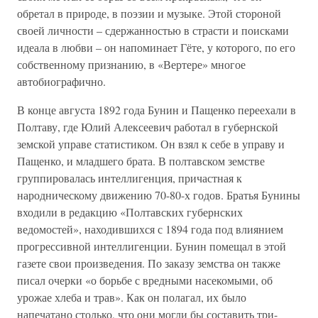
обретал в природе, в поэзии и музыке. Этой стороной
своей личности – сдержанностью в страсти и поисками
идеала в любви – он напоминает Гёте, у которого, по его
собственному признанию, в «Вертере» многое
автобиографично.
В конце августа 1892 года Бунин и Пащенко переехали в
Полтаву, где Юлий Алексеевич работал в губернской
земской управе статистиком. Он взял к себе в управу и
Пащенко, и младшего брата. В полтавском земстве
группировалась интеллигенция, причастная к
народническому движению 70-80-х годов. Братья Бунины
входили в редакцию «Полтавских губернских
ведомостей», находившихся с 1894 года под влиянием
прогрессивной интеллигенции. Бунин помещал в этой
газете свои произведения. По заказу земства он также
писал очерки «о борьбе с вредными насекомыми, об
урожае хлеба и трав». Как он полагал, их было
напечатано столько, что они могли бы составить три-