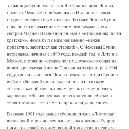
заграницы Бунин оказался в Ялте, жил в доме Чехова,
провел с Чеховым, прибывшим из Италии несколько
позднее, «неделю изумительно». В семье Чехова Бунин
стал, по его выражению, «своим человеком»; с его
сестрой Марией Павловной он был в «отношениях почти
братских». Чехов был с ним неизменно «нежен,
приветлив, заботился как старший». С Чеховым Бунин
встречался, начиная с 1899 года, каждый год, в Ялте и в
Москве, в течение четырех лет их дружеского общения,
вплоть до отъезда Антона Павловича за границу в 1904
году, где он скончался. Чехов предсказал, что из Бунина
выйдет «большой писатель»; он писал о рассказе
«Сосны» как об «очень новом, очень свежем и очень
хорошем». «Великолепны», по его мнению, «Сны» и
«Золотое дно» – «есть места просто на удивление».
В начале 1901 года вышел сборник стихов «Листопад»,
вызвавший многочисленные отзывы критики. Куприн
писал о «редкой художественной тонкости» в передаче