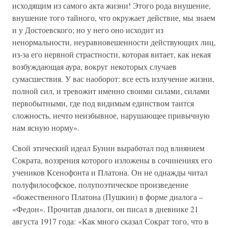
исходящим из самого акта жизни! Этого рода внушение,
внушение того тайного, что окружает действие, мы знаем
и у Достоевского; но у него оно исходит из
ненормальности, неуравновешенности действующих лиц,
из-за его нервной страстности, которая витает, как некая
возбуждающая аура, вокруг некоторых случаев
сумасшествия. У вас наоборот: все есть излучение жизни,
полной сил, и тревожит именно своими силами, силами
первобытными, где под видимым единством таится
сложность, нечто неизбывное, нарушающее привычную
нам ясную норму».
Свой этический идеал Бунин выработал под влиянием
Сократа, воззрения которого изложены в сочинениях его
учеников Ксенофонта и Платона. Он не однажды читал
полуфилософское, полупоэтическое произведение
«божественного Платона (Пушкин) в форме диалога –
«Федон». Прочитав диалоги, он писал в дневнике 21
августа 1917 года: «Как много сказал Сократ того, что в