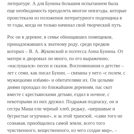
литературе. А для Бунина большим испытанием была
еще необходимость преодолеть многие невзгоды, которые
проистекали из положения литературного поденщика в
те годы, когда он только начинал свой творческий путь.
Рос он в деревне, в семье обнищавших помещиков,
принадлежавших к знатному роду, среди предков
которых – В. А. Жуковский и поэтесса Анна Бунина. От
матери и дворовых он много, по его выражению,
«наслушался» песен и сказок. Воспоминания о детстве –
лет с семи, как писал Бунин, – связаны у него «с полем, с
мужицкими избами» и обитателями их. Он целыми
днями пропадал по ближайшим деревням, пас скот
вместе с крестьянскими детьми, ездил в ночное, с
некоторыми из них дружил. Подражая подпаску, он и
сестра Маша ели черный хлеб, редьку, «шершавые и
бугристые огурчики», и за этой трапезой, «сами того не
сознавая, приобщались самой земли, всего того
чувственного, вещественного, из чего создан мир», –