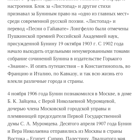
настроения. Блок за «Листопад» и другие стихи
признавал за Буниным право на «одно из главных мест»
среди современной русской поэзии. «Листопад» и
перевод «Песни о Гайавате» Лонгфелло были отмечены
Пушкинской премией Российской Академией наук,
присужденной Бунину 19 октября 1903 г. С 1902 года
начало выходить отдельными ненумерованными томами
собрание сочинений Бунина в издательстве Горького
«Знание». И опять путешествия – в Константинополь, во
Францию и Италию, по Кавказу, и так всю жизнь его
влекли различные города и страны.
4 ноября 1906 года Бунин познакомился в Москве, в доме
Б. К. Зайцева, с Верой Николаевной Муромцевой,
дочерью члена Московской городской управы и
племянницей председателя Первой Государственной
думы С. А. Муромцева. Десятого апреля 1907 года Бунин
и Вера Николаевна отправились из Москвы в страны
Востока – Египет, Сирию, Палестину. Двадцатого мая,