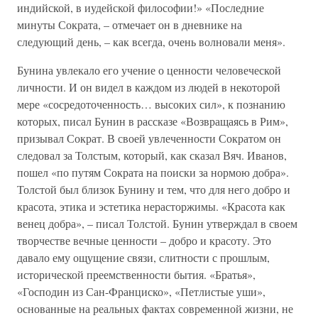
индийской, в иудейской философии!» «Последние
минуты Сократа, – отмечает он в дневнике на
следующий день, – как всегда, очень волновали меня».
Бунина увлекало его учение о ценности человеческой
личности. И он видел в каждом из людей в некоторой
мере «сосредоточенность… высоких сил», к познанию
которых, писал Бунин в рассказе «Возвращаясь в Рим»,
призывал Сократ. В своей увлеченности Сократом он
следовал за Толстым, который, как сказал Вяч. Иванов,
пошел «по путям Сократа на поиски за нормою добра».
Толстой был близок Бунину и тем, что для него добро и
красота, этика и эстетика нерасторжимы. «Красота как
венец добра», – писал Толстой. Бунин утверждал в своем
творчестве вечные ценности – добро и красоту. Это
давало ему ощущение связи, слитности с прошлым,
исторической преемственности бытия. «Братья»,
«Господин из Сан-Франциско», «Петлистые уши»,
основанные на реальных фактах современной жизни, не