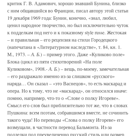
критик Г. В. Адамович, хорошо знавший Бунина, близко
с ним общавшийся во Франции, писал автору этой статьи
19 декабря 1969 года: Бунин, конечно, «знал, любил,
ценил народное творчество, но был исключительно чуток
к подделкам под него и к показному style russe. Жестокая
– и правильная – его рецензия на стихи Городецкого
(напечатана в «Литературном наследстве», т. 84, кн. 1.
М., 1973. –
А. Б.
) – пример этого. Даже «Куликово поле»
Блока (цикл из пяти стихотворений «На поле
Куликовом», 1908.-
А. Б.
) – вещь, по-моему, замечательная
– его раздражало именно из-за слишком «русского»
наряда… Он сказал – «это Васнецов», то есть маскарад и
опера. Но к тому, что не «маскарад», он относился иначе:
помню, например, что-то о «Слове о полку Игореве».
Смысл его слов был приблизительно тот же, что в словах
Пушкина: всем поэтам, собравшимся вместе, не сочинить
такого чуда! Но переводы «Слова о полку Игореве» его
возмущали, в частности перевод Бальмонта. Из-за
подделки под преувеличенно русский стиль или размер