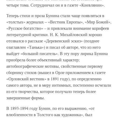
четыре тома. Сотрудничал он и в газете «Киевлянин».
Теперь стихи и проза Бунина стали чаще появляться в
«толстых» журналах – «Вестник Европы», «Мир Божий»,
«Русское богатство» – и привлекали внимание корифеев
литературной критики. Н. К. Михайловский хорошо
отозвался о рассказе «Деревенский эскиз» (позднее
озаглавлен «Танька») и писал об авторе, что из него
выйдет «большой писатель». В эту пору лирика Бунина
приобрела более объективный характер;
автобиографические мотивы, свойственные первому
сборнику стихов (вышел в Орле приложением к газете
«Орловский вестник» в 1891 году), по определению
самого автора, не в меру интимных, постепенно исчезали
из его творчества, которое получало теперь более
завершенные формы.
В 1893-1894 году Бунин, по его выражению, «от
влюбленности в Толстого как художника», был