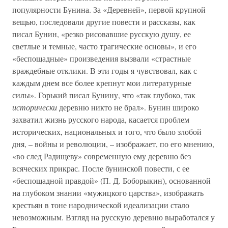
популярности Бунина. За «Деревней», первой крупной
вещью, последовали другие повести и рассказы, как
писал Бунин, «резко рисовавшие русскую душу, ее
светлые и темные, часто трагические основы», и его
«беспощадные» произведения вызвали «страстные
враждебные отклики. В эти годы я чувствовал, как с
каждым днем все более крепнут мои литературные
силы». Горький писал Бунину, что «так глубоко, так
исторически
деревню никто не брал». Бунин широко
захватил жизнь русского народа, касается проблем
исторических, национальных и того, что было злобой
дня, – войны и революции, – изображает, по его мнению,
«во след Радищеву» современную ему деревню без
всяческих прикрас. После бунинской повести, с ее
«беспощадной правдой» (П. Д. Боборыкин), основанной
на глубоком знании «мужицкого царства», изображать
крестьян в тоне народнической идеализации стало
невозможным. Взгляд на русскую деревню выработался у