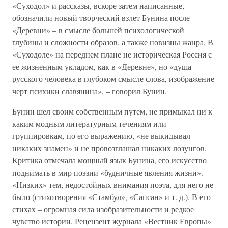
«Суходол» и рассказы, вскоре затем написанные,
обозначили новый творческий взлет Бунина после
«Деревни» – в смысле большей психологической
глубины и сложности образов, а также новизны жанра. В
«Суходоле» на переднем плане не историческая Россия с
ее жизненным укладом, как в «Деревне», но «душа
русского человека в глубоком смысле слова, изображение
черт психики славянина», – говорил Бунин.
Бунин шел своим собственным путем, не примыкал ни к
каким модным литературным течениям или
группировкам, по его выражению, «не выкидывал
никаких знамен» и не провозглашал никаких лозунгов.
Критика отмечала мощный язык Бунина, его искусство
поднимать в мир поэзии «будничные явления жизни».
«Низких» тем, недостойных внимания поэта, для него не
было (стихотворения «Стамбул», «Сапсан» и т. д.). В его
стихах – огромная сила изобразительности и редкое
чувство истории. Рецензент журнала «Вестник Европы»