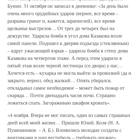
Бунин. 31 октября он записал в дневнике: «За день было
очень много орудийных ударов (вернее, все время –
разрывы гранат и, кажется, шрапнелей), все время
щелканье выстрелов… От трех до четырех был на
дежурстве. Ударила бомба в угол дома Казакова возле
самой панели. Подошел к дверям подъезда (стеклянным)
– вдруг ужасающий взрыв – ударила бомба в стену дома
Казакова на четвертом этаже. А перед этим ударило в
пятый этаж возле черной лестницы (со двора) у нас…
Хочется есть – кухарка не могла выйти за провизией (да и
закрыто, верно), обед жалкий… Опять убирался,
откладывал самое необходимое – может быть пожар от
снаряда… Почти двенадцать часов ночи. Страшно
ложиться спать. Загораживаю шкафом кровать».
«4 ноября. Вчера не мог писать, один из самых страшных
дней всей моей жизни… Пришли Юлий, Коля (Н. А.
Пушешников. –
А. Б.
). Вломились молодые солдаты с
винтовками в наш вестибюль – требовать оружие».