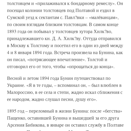
толстовцем и «прилаживался к бондарному ремеслу». Он
посещал колонии толстовцев под Полтавой и ездил в
Сумской уезд к сектантам с. Павл?вки – «малёванцам»,
по своим взглядам близким толстовцам. В самом конце
1893 года он побывал у толстовцев хутора Хилк?во,
принадлежавшего кн. Д. А. Хилк?ву. Оттуда отправился
в Москву к Толстому и посетил его в один из дней между
4 и 8 января 1894 года. Встреча произвела на Бунина, как
он писал, «потрясающее впечатление». Толстой и
отговорил его от того, чтобы «опрощаться до конца».
Весной и летом 1894 года Бунин путешествовал по
Украине. «Я в те годы, – вспоминал он, – был влюблен в
Малороссию, в ее села и степи, жадно искал сближения с
ее народом, жадно слушал песни, душу его».
1895 год – переломный в жизни Бунина: после «бегства»
Пащенко, оставившей Бунина и вышедшей за его друга
Арсения Бибикова, в январе он оставил службу в Полтаве