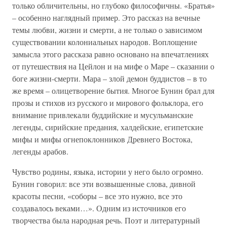
только обличительны, но глубоко философичны. «Братья»
– особенно наглядный пример. Это рассказ на вечные
темы любви, жизни и смерти, а не только о зависимом
существовании колониальных народов. Воплощение
замысла этого рассказа равно основано на впечатлениях
от путешествия на Цейлон и на мифе о Маре – сказании о
боге жизни-смерти. Мара – злой демон буддистов – в то
же время – олицетворение бытия. Многое Бунин брал для
прозы и стихов из русского и мирового фольклора, его
внимание привлекали буддийские и мусульманские
легенды, сирийские предания, халдейские, египетские
мифы и мифы огнепоклонников Древнего Востока,
легенды арабов.
Чувство родины, языка, истории у него было огромно.
Бунин говорил: все эти возвышенные слова, дивной
красоты песни, «соборы – все это нужно, все это
создавалось веками…». Одним из источников его
творчества была народная речь. Поэт и литературный