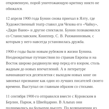
откровенную, порой уничтожающую критику никто не
обижался.
12 апреля 1900 года Бунин снова приехал в Ялту, где
Художественный театр ставил для Чехова его «Чайку»,
«Дядю Ваню» и другие спектакли. Бунин познакомился
со Станиславским, Книппер, С. В. Рахманиновым, с
которым у него навсегда установилась дружба.
1900-е годы были новым рубежом в жизни Бунина.
Неоднократные путешествия по странам Европы и на
Восток широко раздвинули мир перед его взором, столь
жадным до новых впечатлений. А в литературе
начинавшегося десятилетия с выходом новых книг он
завоевал признание как один из лучших писателей своего
времени. Выступал он главным образом со стихами.
11 сентября 1900-го отправился вместе с Куровским в
Берлин, Париж, в Швейцарию. В Альпах они
поднимались на большую высоту. По возвращении из