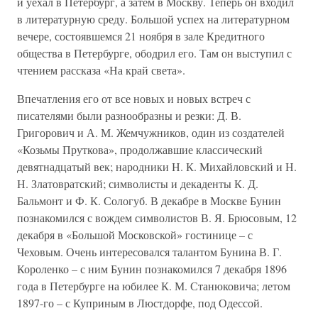
и уехал в Петербург, а затем в Москву. Теперь он входил
в литературную среду. Большой успех на литературном
вечере, состоявшемся 21 ноября в зале Кредитного
общества в Петербурге, ободрил его. Там он выступил с
чтением рассказа «На край света».
Впечатления его от все новых и новых встреч с
писателями были разнообразны и резки: Д. В.
Григорович и А. М. Жемчужников, один из создателей
«Козьмы Пруткова», продолжавшие классический
девятнадцатый век; народники Н. К. Михайловский и Н.
Н. Златовратский; символисты и декаденты К. Д.
Бальмонт и Ф. К. Сологуб. В декабре в Москве Бунин
познакомился с вождем символистов В. Я. Брюсовым, 12
декабря в «Большой Московской» гостинице – с
Чеховым. Очень интересовался талантом Бунина В. Г.
Короленко – с ним Бунин познакомился 7 декабря 1896
года в Петербурге на юбилее К. М. Станюковича; летом
1897-го – с Куприным в Люстдорфе, под Одессой.