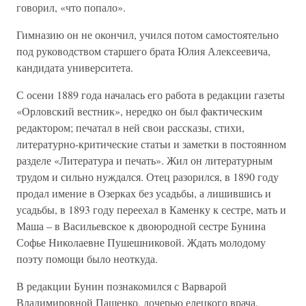
говорил, «что попало».
Гимназию он не окончил, учился потом самостоятельно
под руководством старшего брата Юлия Алексеевича,
кандидата университета.
С осени 1889 года началась его работа в редакции газеты
«Орловский вестник», нередко он был фактическим
редактором; печатал в ней свои рассказы, стихи,
литературно-критические статьи и заметки в постоянном
разделе «Литература и печать». Жил он литературным
трудом и сильно нуждался. Отец разорился, в 1890 году
продал имение в Озерках без усадьбы, а лишившись и
усадьбы, в 1893 году переехал в Каменку к сестре, мать и
Маша – в Васильевское к двоюродной сестре Бунина
Софье Николаевне Пушешниковой. Ждать молодому
поэту помощи было неоткуда.
В редакции Бунин познакомился с Варварой
Владимировной Пащенко, дочерью елецкого врача,