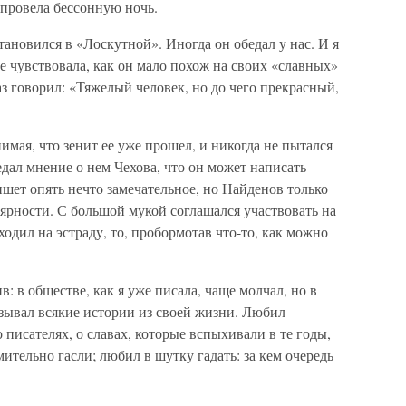
 провела бессонную ночь.
ановился в «Лоскутной». Иногда он обедал у нас. И я
ше чувствовала, как он мало похож на своих «славных»
раз говорил: «Тяжелый человек, но до чего прекрасный,
нимая, что зенит ее уже прошел, и никогда не пытался
едал мнение о нем Чехова, что он может написать
ишет опять нечто замечательное, но Найденов только
лярности. С большой мукой соглашался участвовать на
одил на эстраду, то, пробормотав что-то, как можно
: в обществе, как я уже писала, чаще молчал, но в
зывал всякие истории из своей жизни. Любил
 писателях, о славах, которые вспыхивали в те годы,
мительно гасли; любил в шутку гадать: за кем очередь