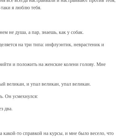
-таки я люблю тебя.
нем не душа, а пар, знаешь, как у собак.
деляется на три типа: инфлуэнтик, неврастеник и
прийти и положить на женские колени голову. Мне
й великан, и упал великан, упал великан.
ь. Он усмехнулся:
ез два.
 какой-то справкой на курсы, и мне было весело, что