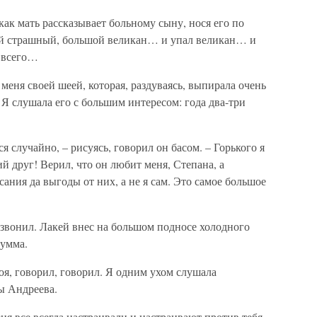
как мать рассказывает больному сыну, нося его по
кой страшный, большой великан… и упал великан… и
и всего…
меня своей шеей, которая, раздуваясь, выпирала очень
 Я слушала его с большим интересом: года два-три
ся случайно, – рисуясь, говорил он басом. – Горького я
ий друг! Верил, что он любит меня, Степана, а
ания да выгоды от них, а не я сам. Это самое большое
вонил. Лакей внес на большом подносе холодного
Мумма.
тоя, говорил, говорил. Я одним ухом слушала
ы Андреева.
 все всегда настраивали и настраивают против тебя,