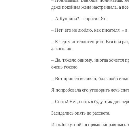
даже покойная жена настраивала, а все
– А Куприна? – спросил Ян.
– Нет, его не люблю, как писателя, – в 
– К черту интеллигенцию! Вся она раз
алкоголик.
– Да, тяжело одному, иногда хочется 
очень тяжело.
– Вот пришел великан, большой сильны
Я попробовала его уговорить лечь спат
– Спать! Нет, спать я буду этак дня чер
Засиделись опять до рассвета.
Из «Лоскутной» я прямо направилась за