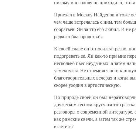
никому и в голову не приходило, что я
Приехал в Москву Найденов и тоже ост
чем чаще встречалась с ним, тем боль
собратьев. Ян за это его любил. И не 
редкого благородства!»
К своей славе он относился трезво, по
подогревать ее. Ян как-то при мне пер
несколько пьес неудачных, а затем нап
усмехнулся. Не стремился он и к попу
благотворительных вечерах и когда вых
скорее уходил в артистическую.
По природе своей он был неразговорчив
дружеском тесном кругу охотно расска
разговоры о современной литературе, о
как римские свечи, а затем так же стре
взлететь?