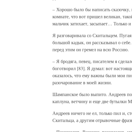
– Хорошо было бы написать сказочку, 
комнате, что вот пришел великан, та
мальчик затихает, засыпает… Только 
Я разговаривала со Скитальцем. Пугая 
большой кадык, он рассказывал о себе.
перед этим он гремел на всю Россию.
– Я бродяга, певец, писателем я сделал
боготворил [83]. Я думал: вот настоящ
оказалось, что ему важны были мои пис
разочарование в моей жизни.
Шампанское было выпито. Андреев поз
каплуна, ветчину и еще две бутылки 
Андреев ничего не ел, только пил и, с
Скитальца, а другим отрывочные фраз
– Понимаешь, Ванюша, понимаешь, меня