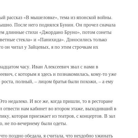
ый рассказ «В мышеловке», тема из японской войны.
лышно. После него поднялся Бунин. Он прочел сначала
тем длинные стихи «Джордано Бруно», потом сонеты
Цветные стекла» и «Панихида». Доносились только
то он читал у Зайцевых, я по этим строчкам их
надцатом часу. Иван Алексеевич звал с нами в
евич, с которым я здесь и познакомилась, кому-то уже
 роста, полный, – лицом братья были похожи, – а ему
о недалеко. И все же, когда пришли, то в ресторане
л отвести нам кабинет во втором этаже, выходивший в
ику, которая приезжает из театров, с концертов. В зал
о, не по-вечернему были одеты.
 что поздно обедала, я считала, что неудобно ужинать