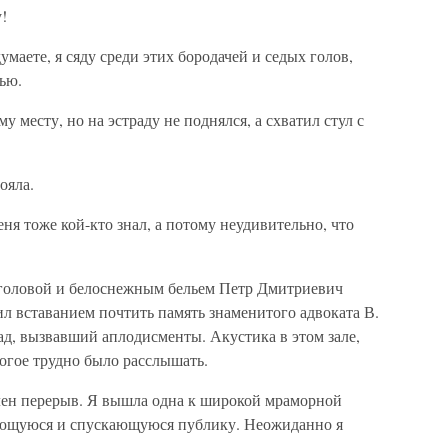
!
умаете, я сяду среди этих бородачей и седых голов,
ью.
му месту, но на эстраду не поднялся, а схватил стул с
ояла.
ня тоже кой-кто знал, а потому неудивительно, что
головой и белоснежным бельем Петр Дмитриевич
л вставанием почтить память знаменитого адвоката В.
лад, вызвавший аплодисменты. Акустика в этом зале,
ногое трудно было расслышать.
лен перерыв. Я вышла одна к широкой мраморной
мающуюся и спускающуюся публику. Неожиданно я