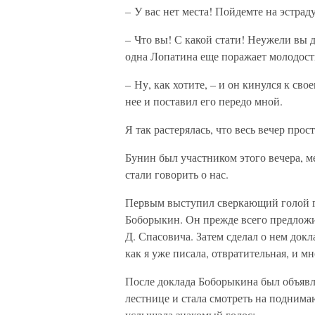
– У вас нет места! Пойдемте на эстраду
– Что вы! С какой стати! Неужели вы д
одна Лопатина еще поражает молодост
– Ну, как хотите, – и он кинулся к свое
нее и поставил его передо мной.
Я так растерялась, что весь вечер прост
Бунин был участником этого вечера, ме
стали говорить о нас.
Первым выступил сверкающий голой 
Боборыкин. Он прежде всего предложи
Д. Спасовича. Затем сделал о нем док
как я уже писала, отвратительная, и м
После доклада Боборыкина был объяв
лестнице и стала смотреть на подни
услышала знакомый голос: