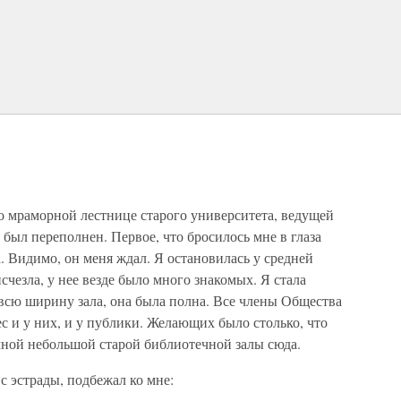
о мраморной лестнице старого университета, ведущей
 был переполнен. Первое, что бросилось мне в глаза
. Видимо, он меня ждал. Я остановилась у средней
чезла, у нее везде было много знакомых. Я стала
о всю ширину зала, она была полна. Все члены Общества
ес и у них, и у публики. Желающих было столько, что
чной небольшой старой библиотечной залы сюда.
с эстрады, подбежал ко мне: