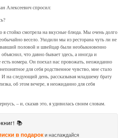
ван Алексеевич спросил:
сь?
 но я стойко смотрела на вкусные блюда. Мы очень долго
необычайно весело. Уходили мы из ресторана чуть ли не
дававший половой и швейцар были необыкновенно
бъяснил, что давно бывает здесь, а иногда и
е есть номера. Он поехал нас провожать, неожиданно
 непонятное для себя родственное чувство, мне стало
о. И на следующий день, рассказывая младшему брату
изка, об этом вечере, я неожиданно для себя
ернусь, – и, сказав это, я удивилась своим словам.
книг! 📚
писки в подарок
и наслаждайся