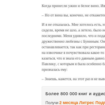
Когда принесли ужин и белое вино, И
– Но от вина вы, конечно, не откажете
И я не отказалась. Мне хотелось есть,
сидели, время не шло, а летело, было 
последними. Меня удивило, что и по
дружественно любезны с Буниным. Он о
останавливается, так как при ресторан
на извозчике я почувствовала какое-то
казаться, что я знала его давным-давн
Павлику, с которым я была особенно бл
призналась ему:
– Знаешь, кажется, на этот раз я не выв
Более 800 000 книг и аудио
2 месяца Литрес Под
Получи