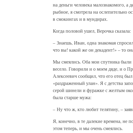
на деньги человека малознакомого, а д
рыбное, я смотрела на ослепительно о
в смокингах и в мундирах.
Когда половой ушел, Верочка сказала:
– Знаешь, Иван, одна знакомая спросил
что вы! какой же он декадент!» – то он
Мы смеялись. Оба мои спутника были в
весело. Говорили и о моем дяде, и о Пр
Алексеевич сообщил, что его отец был
«раздраженный улан». Я с детства зап
серой шинели и фуражке с желтым окол
была старше мужа:
– Ну что ж, кто любит телятину, – зая
Я, конечно, в те далекие времена, не п
этом теперь, и мы очень смеялись.