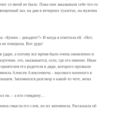
енег со мной не было. Пока они заказывали себе что-то
свещенный зал, на дам в вечерних туалетах, на мужчин
а: «Бунин – декадент?» И когда я ответила ей: «Нет,
а не поверила. Вот дура!
 ударе, а потому все время было очень оживленно и
едтечеве, это, оказывается, село, где его имение. Иван
 приятелем его родителя и дяди, которого прозвали
омнила Алексея Алексеевича – высокого военного в
ышем. Запомнился разговор о какой-то чете, жена
вил он, – а кто говядину…
оняла смысла его слов, но их запомнила. Рассказала об