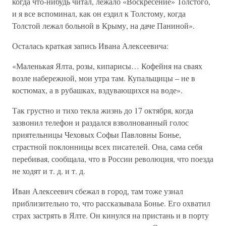
когда что-нибудь читал, лежало «Воскресение» Толстого,
и я все вспоминал, как он ездил к Толстому, когда
Толстой лежал больной в Крыму, на даче Паниной».
Осталась краткая запись Ивана Алексеевича:
«Маленькая Ялта, розы, кипарисы… Кофейня на сваях
возле набережной, мои утра там. Купальщицы – не в
костюмах, а в рубашках, вздувающихся на воде».
Так грустно и тихо текла жизнь до 17 октября, когда
зазвонил телефон и раздался взволнованный голос
приятельницы Чеховых Софьи Павловны Бонье,
страстной поклонницы всех писателей. Она, сама себя
перебивая, сообщала, что в России революция, что поезда
не ходят и т. д. и т. д.
Иван Алексеевич сбежал в город, там тоже узнал
приблизительно то, что рассказывала Бонье. Его охватил
страх застрять в Ялте. Он кинулся на пристань и в порту