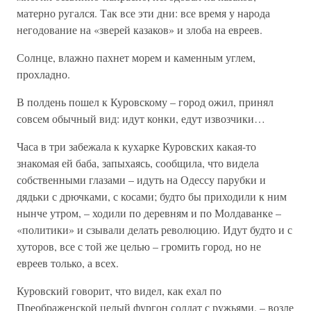
матерно ругался. Так все эти дни: все время у народа
негодование на «зверей казаков» и злоба на евреев.
Солнце, влажно пахнет морем и каменным углем,
прохладно.
В полдень пошел к Куровскому – город ожил, принял
совсем обычный вид: идут конки, едут извозчики…
Часа в три забежала к кухарке Куровских какая-то
знакомая ей баба, запыхаясь, сообщила, что видела
собственными глазами – идуть на Одессу парубки и
дядьки с дрючками, с косами; будто бы приходили к ним
нынче утром, – ходили по деревням и по Молдаванке –
«политики» и сзывали делать революцию. Идут будто и с
хуторов, все с той же целью – громить город, но не
евреев только, а всех.
Куровский говорит, что видел, как ехал по
Преображенской целый фургон солдат с ружьями, – возле