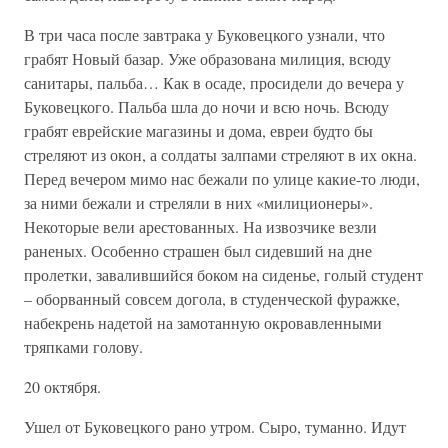
В три часа после завтрака у Буковецкого узнали, что
грабят Новый базар. Уже образована милиция, всюду
санитары, пальба… Как в осаде, просидели до вечера у
Буковецкого. Пальба шла до ночи и всю ночь. Всюду
грабят еврейские магазины и дома, евреи будто бы
стреляют из окон, а солдаты залпами стреляют в их окна.
Перед вечером мимо нас бежали по улице какие-то люди,
за ними бежали и стреляли в них «милиционеры».
Некоторые вели арестованных. На извозчике везли
раненых. Особенно страшен был сидевший на дне
пролетки, завалившийся боком на сиденье, голый студент
– оборванный совсем догола, в студенческой фуражке,
набекрень надетой на замотанную окровавленными
тряпками голову.
20 октября.
Ушел от Буковецкого рано утром. Сыро, туманно. Идут