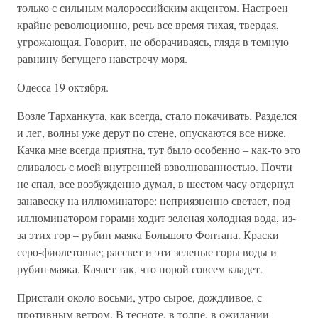
только с сильным малороссийским акцентом. Настроен
крайне революционно, речь все время тихая, твердая,
угрожающая. Говорит, не оборачиваясь, глядя в темную
равнину бегущего навстречу моря.
Одесса 19 октября.
Возле Тарханкута, как всегда, стало покачивать. Разделся
и лег, волны уже дерут по стене, опускаются все ниже.
Качка мне всегда приятна, тут было особенно – как-то это
сливалось с моей внутренней взволнованностью. Почти
не спал, все возбужденно думал, в шестом часу отдернул
занавеску на иллюминаторе: неприязненно светает, под
иллюминатором горами ходит зеленая холодная вода, из-
за этих гор – рубин маяка Большого Фонтана. Краски
серо-фиолетовые; рассвет и эти зеленые горы воды и
рубин маяка. Качает так, что порой совсем кладет.
Пристали около восьми, утро сырое, дождливое, с
противным ветром. В тесноте, в толпе, в ожидании