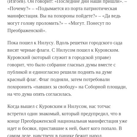
(Изгоев). Он говорит: «Последние дни наши пришли». –
«Почему?» – «Подымается из порта патриотическая
манифестация. Вы на похороны пойдете?» – «Да ведь
могут голову проломить?» – «Могут. Понесут по
Преображенской».
Пока пошел к Нилусу. Вдоль решетки городского сада
висят черные флаги. С Нилусом пошел к Куровским.
Куровский (который служит в городской управе)
говорит, что было собрание гласных думы вместе с
публикой и единогласно решили поднять на думе
красный флаг. Флаг подняли, затем потребовали
похоронить «павших за свободу» на Соборной площади,
на что дума опять согласилась.
Когда вышел с Куровским и Нилусом, нас тотчас
встретил один знакомый, который предупредил, что в
конце Преображенской национальная манифестация уже
идет и босяки, приставшие к ней, бьют кого попало. В
самом деле, навстречу в панике бежит народ.