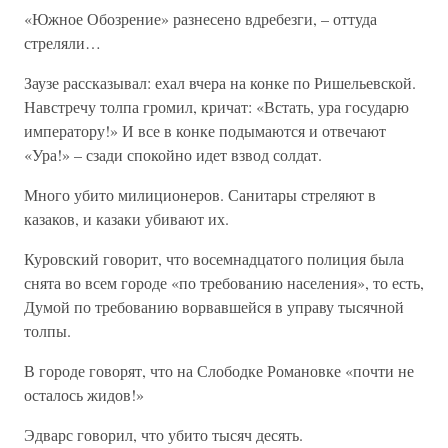
«Южное Обозрение» разнесено вдребезги, – оттуда
стреляли…
Заузе рассказывал: ехал вчера на конке по Ришельевской.
Навстречу толпа громил, кричат: «Встать, ура государю
императору!» И все в конке подымаются и отвечают
«Ура!» – сзади спокойно идет взвод солдат.
Много убито милиционеров. Санитары стреляют в
казаков, и казаки убивают их.
Куровский говорит, что восемнадцатого полиция была
снята во всем городе «по требованию населения», то есть,
Думой по требованию ворвавшейся в управу тысячной
толпы.
В городе говорят, что на Слободке Романовке «почти не
осталось жидов!»
Эдварс говорил, что убито тысяч десять.