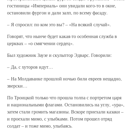
гостиницы «Империаль» они увидали кого-то в окне,
остановили фургон и дали залп, по всему фасаду.
– Я спросил: по ком это вы? – «На всякий случай».
Говорят, что нынче будет какая-то особенная служба в
церквах – «о смягчении сердец».
Был художник Заузе и скульптор Эдварс. Говорили:
– Да, с хуторов идут…
– На Молдаванке прошлой ночью били евреев нещадно,
зверски…
По Троицкой только что прошла толпа с портретом царя
и национальными флагами. Остановились на углу, «ура»,
затем стали громить магазины. Вскоре приехали казаки –
и проехали мимо, с улыбками. Потом прошел отряд
солдат – и тоже мимо, улыбаясь.