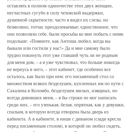
оставлять в полном одиночестве этих двух женщин,
несчастных сугубо в силу чеховской выдержки,
душевной скрытности; часто я видел их слезы, но
безмолвно, тотчас преодолеваемые; единственное, что
они позволяли себе, были просьбы ко мне побыть с ними
подольше: «Помните, как Антоша любил, когда вы
бывали или гостили у нас!» Да и мне самому было
трудно покинуть этот уже ставший чуть ли не родным
для меня дом, – а я уже чувствовал, что больше никогда
не вернусь в него, – этот кабинет, где особенно все
осталось, как было при нем: его письменный стол со
множеством всяких безделушек, купленных им по пути с
Сахалина в Коломбо, безделушек милых, изящных, но
всегда дививших меня, – я бы строки не мог написать
среди них, – его узенькая, белая, опрятная, как у девушки,
спальня, в которую всегда отворена была дверь из
кабинета. А в кабинете, в нише с диваном (сзади кресла
перед письменным столом), в которой он любил сидеть,