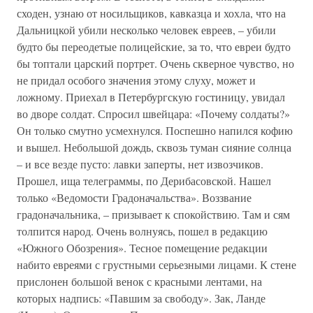
сходен, узнаю от носильщиков, кавказца и хохла, что на
Дальницкой убили несколько человек евреев, – убили
будто бы переодетые полицейские, за то, что евреи будто
бы топтали царский портрет. Очень скверное чувство, но
не придал особого значения этому слуху, может и
ложному. Приехал в Петербургскую гостиницу, увидал
во дворе солдат. Спросил швейцара: «Почему солдаты?»
Он только смутно усмехнулся. Поспешно напился кофию
и вышел. Небольшой дождь, сквозь туман сияние солнца
– и все везде пусто: лавки заперты, нет извозчиков.
Прошел, ища телеграммы, по Дерибасовской. Нашел
только «Ведомости Градоначальства». Воззвание
градоначальника, – призывает к спокойствию. Там и сям
толпится народ. Очень волнуясь, пошел в редакцию
«Южного Обозрения». Тесное помещение редакции
набито евреями с грустными серьезными лицами. К стене
прислонен большой венок с красными лентами, на
которых надпись: «Павшим за свободу». Зак, Ланде