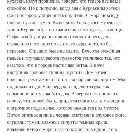
кухарки, несут провизию, говорят, что теперь все везде
спокойно. Но к полудню, когда мы с Куровским хотели
пойти в город, улицы опять опустели. С моря повсюду
плывет густой туман. Возле дома Городского музея, где
живет Куровский, – он хранитель этого музея, – в конце
Софиевской улицы поставили пулемет и весь день
стучали из него вниз по скату, то отрывисто, то без
перерыва. Страшно было выходить. Вечером ружейная
пальба и стучащая работа пулеметов усилилась так, что
казалось, что в городе настоящая битва. К ночи
наступила гробовая тишина, пустота. Дом музея –
большой трехэтажный – стоит на обрыве над портом. Мы
поднимались днем на чердак и видели оттуда, как
громили в порту какой-то дом. Вечером нам пришло в
голову, что, может быть, придется спасаться, и мы ходили
в огромное подземелье, которое находится под музеем.
Потом опять ходили на чердак, смотрели в слуховое окно,
слушали: туман, влажные силуэты темных крыш,
влажный ветер с моря и где-то вдали, то в одной, то в