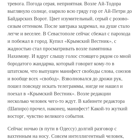
тревога. Погода серая, неприятная. Возле Ай-Тодора
выглянуло солнце, озарило всю гряду гор от Ай-Петри до
Байдарских Ворот. Цвет изумительный, серый с розово-
сизым оттенком. После завтрака задремал, на душе стало
легче и веселее. В Севастополе сейчас сбежал с парохода
и побежал в город. Купил «Крымский Вестник», с
жадностью стал просматривать возле памятника
Нахимову. И вдруг слышу голос стоящего рядом со мной
бородатого жандарма, который говорит кому-то в
штатском, что выпущен манифест свободы слова, союзов
и вообще всех «свобод». Взволновался до дрожи рук,
пошел повсюду искать телеграммы, нигде не нашел и
поехал в «Крымский Вестник». Возле редакции
несколько человек чего-то ждут. В кабинете редактора
(Шапиро) прочел, наконец, манифест! Какой-то жуткий
восторг, чувство великого события.
Сейчас ночью (в пути в Одессу) долгий разговор с
вахтенным на носу. Совсем интеллигентный человек,