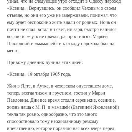
узнал, что на следующее утро отходит в Одессу пароход
«Ксения». Вернувшись, он сообщил Чеховым о своем
отъезде, но они его уже не задерживали, понимая, что
ему будет беспокойно жить вдали от родных. Ночь он
почти не спал, встал ни свет, ни заря, быстро напился
кофию и, «чуть не плача», распростился с Марьей
Павловной и «мамашей» и к отходу парохода был на
месте.
Привожу дневник Бунина этих дней:
«Ксения» 18 октября 1905 года.
Жил в Ялте, в Аутке, в чеховском опустевшем доме,
теперь всегда тихом и грустном, гостил у Марьи
Павловны. Дни все время стояли серенькие, осенние,
жизнь наша с М. П. и мамашей (Евгенией Яковлевной)
текла так ровно, однообразно, что это много
способствовало тому неожиданному резкому
впечатлению, которое поразило нас всех вчера перед