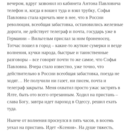
вечером, вдруг зазвонил из кабинета Антона Павловича
телефон и, когда я вошел туда и взял трубку, Софья
Павловна стала кричать мне в нее, что в России
революция, всеобщая забастовка, остановились железные
дороги, не действует телеграф и почта, государь уже в
Германии – Вильгельм прислал за ним броненосец.
Тотчас пошел в город – какие-то жуткие сумерки и везде
волнения, кучки народа, быстрые и таинственные
разговоры – все говорят почти то же самое, что Софья
Павловна. Вчера стало известно, уже точно, что
действительно в России всеобщая забастовка, поезда не
ходят… Не получили ни газет, ни писем, почта и
телеграф закрыты. Меня охватил просто ужас застрять в
Ялте, быть ото всего отрезанным. Ходил на пристань –
слава Богу, завтра идет пароход в Одессу, решил ехать
туда.
Нынче от волнения проснулся в пять часов, в восемь
уехал на пристань. Идет «Ксения». На душе тяжесть,