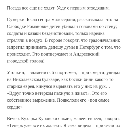
Поезда все еще не ходят. Уеду с первым отходящим.
Сумерки. Была сестра милосердия, рассказывала, что на
Слободке Романовке детей убивали головами об стену;
солдаты и казаки бездействовали, только изредка
стреляли в воздух. В городе говорят, что градоначальник
запретил принимать депешу думы в Петербург о том, что
происходит. Это подтверждает и Андреевский
(городской голова).
Уточкин, – знаменитый спортсмен, – при смерти; увидал
на Николаевском бульваре, как босяки били какого-то
старика еврея, кинулся вырывать его у них из рук…
«Вдруг точно ветерком пахнуло в живот». Это его
собственное выражение. Подкололи его «под самое
сердце».
Вечер. Кухарка Куровских ахает, жалеет евреев, говорит:
«Теперь уже все их жалеют. Я сама видела – привезли их