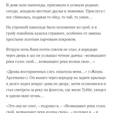
В доме шли панихиды, приезжали и уезжали родные,
соседи, заходили местные друзья и знакомые. Прислуга с
ног сбивалась, подавая то обед, то чай, то ужин…
На утренней панихиде было положение во гроб, и в
гробу покойник казался страшнее, особенно от замены
простыни золотым парчовым покровом.
Вторую ночь Ваня почти совсем не спал, в коридоре
через дверь в зал он услышал чтение дьячка: «возвышают
реки голос свой… возвышают реки волны свои…»
«Дрожь восторженных слез, охватила меня…» («Жизнь
Арсеньева»). Он вышел через коридор на заднее крыльцо
и долго ходил вокруг дома по двору, затем остановился и
стал смотреть за реку на флигель, где жили Туббе, увидел
в одном окне огонь…
«Это
она
не спит, – подумал я, – «Возвышают реки голос
свой, возвышают реки волны свои», – подумал я, – и