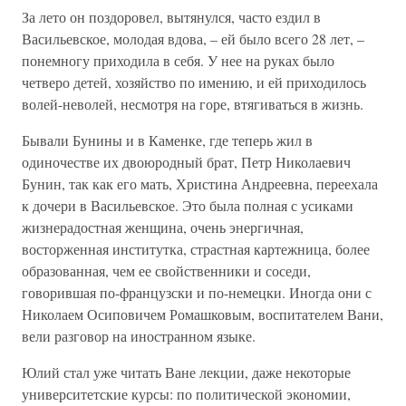
За лето он поздоровел, вытянулся, часто ездил в
Васильевское, молодая вдова, – ей было всего 28 лет, –
понемногу приходила в себя. У нее на руках было
четверо детей, хозяйство по имению, и ей приходилось
волей-неволей, несмотря на горе, втягиваться в жизнь.
Бывали Бунины и в Каменке, где теперь жил в
одиночестве их двоюродный брат, Петр Николаевич
Бунин, так как его мать, Христина Андреевна, переехала
к дочери в Васильевское. Это была полная с усиками
жизнерадостная женщина, очень энергичная,
восторженная институтка, страстная картежница, более
образованная, чем ее свойственники и соседи,
говорившая по-французски и по-немецки. Иногда они с
Николаем Осиповичем Ромашковым, воспитателем Вани,
вели разговор на иностранном языке.
Юлий стал уже читать Ване лекции, даже некоторые
университетские курсы: по политической экономии,