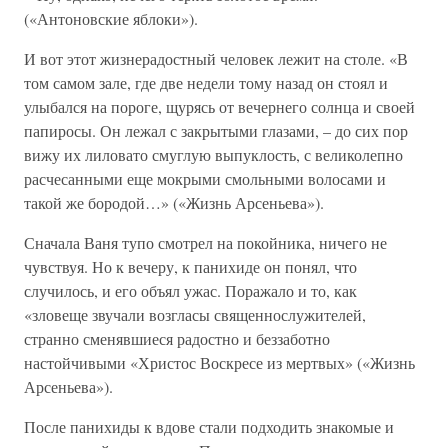
(«Антоновские яблоки»).
И вот этот жизнерадостный человек лежит на столе. «В
том самом зале, где две недели тому назад он стоял и
улыбался на пороге, щурясь от вечернего солнца и своей
папиросы. Он лежал с закрытыми глазами, – до сих пор
вижу их лиловато смуглую выпуклость, с великолепно
расчесанными еще мокрыми смольными волосами и
такой же бородой…» («Жизнь Арсеньева»).
Сначала Ваня тупо смотрел на покойника, ничего не
чувствуя. Но к вечеру, к панихиде он понял, что
случилось, и его объял ужас. Поражало и то, как
«зловеще звучали возгласы священнослужителей,
странно сменявшиеся радостно и беззаботно
настойчивыми «Христос Воскресе из мертвых» («Жизнь
Арсеньева»).
После панихиды к вдове стали подходить знакомые и