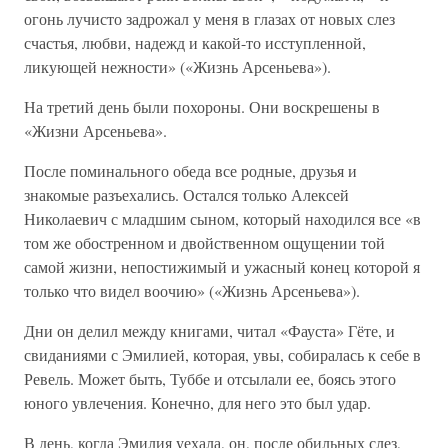
огонь лучисто задрожал у меня в глазах от новых слез
счастья, любви, надежд и какой-то исступленной,
ликующей нежности» («Жизнь Арсеньева»).
На третий день были похороны. Они воскрешены в
«Жизни Арсеньева».
После поминального обеда все родные, друзья и
знакомые разъехались. Остался только Алексей
Николаевич с младшим сыном, который находился все «в
том же обостренном и двойственном ощущении той
самой жизни, непостижимый и ужасный конец которой я
только что видел воочию» («Жизнь Арсеньева»).
Дни он делил между книгами, читал «Фауста» Гёте, и
свиданиями с Эмилией, которая, увы, собиралась к себе в
Ревель. Может быть, Туббе и отсылали ее, боясь этого
юного увлечения. Конечно, для него это был удар.
В день, когда Эмилия уехала, он, после обильных слез,