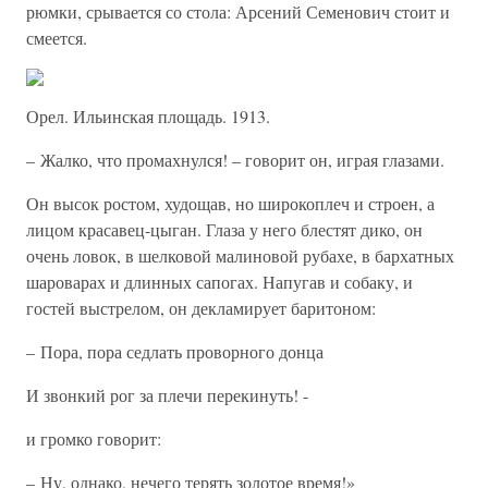
рюмки, срывается со стола: Арсений Семенович стоит и
смеется.
Орел. Ильинская площадь. 1913.
– Жалко, что промахнулся! – говорит он, играя глазами.
Он высок ростом, худощав, но широкоплеч и строен, а
лицом красавец-цыган. Глаза у него блестят дико, он
очень ловок, в шелковой малиновой рубахе, в бархатных
шароварах и длинных сапогах. Напугав и собаку, и
гостей выстрелом, он декламирует баритоном:
– Пора, пора седлать проворного донца
И звонкий рог за плечи перекинуть! -
и громко говорит:
– Ну, однако, нечего терять золотое время!»