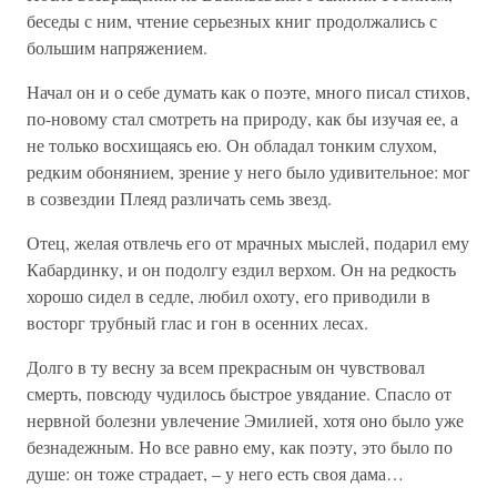
беседы с ним, чтение серьезных книг продолжались с
большим напряжением.
Начал он и о себе думать как о поэте, много писал стихов,
по-новому стал смотреть на природу, как бы изучая ее, а
не только восхищаясь ею. Он обладал тонким слухом,
редким обонянием, зрение у него было удивительное: мог
в созвездии Плеяд различать семь звезд.
Отец, желая отвлечь его от мрачных мыслей, подарил ему
Кабардинку, и он подолгу ездил верхом. Он на редкость
хорошо сидел в седле, любил охоту, его приводили в
восторг трубный глас и гон в осенних лесах.
Долго в ту весну за всем прекрасным он чувствовал
смерть, повсюду чудилось быстрое увядание. Спасло от
нервной болезни увлечение Эмилией, хотя оно было уже
безнадежным. Но все равно ему, как поэту, это было по
душе: он тоже страдает, – у него есть своя дама…