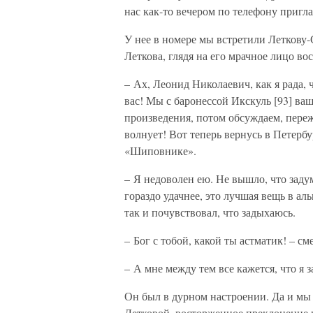
нас как-то вечером по телефону пригл
У нее в номере мы встретили Леткову-
Леткова, глядя на его мрачное лицо в
– Ах, Леонид Николаевич, как я рада, 
вас! Мы с баронессой Икскуль [93] ва
произведения, потом обсуждаем, пережи
волнует! Вот теперь вернусь в Петербу
«Шиповнике».
– Я недоволен ею. Не вышло, что заду
гораздо удачнее, это лучшая вещь в аль
так и почувствовал, что задыхаюсь.
– Бог с тобой, какой ты астматик! – см
– А мне между тем все кажется, что я 
Он был в дурном настроении. Да и мы 
Летковой, восторженное преклонение