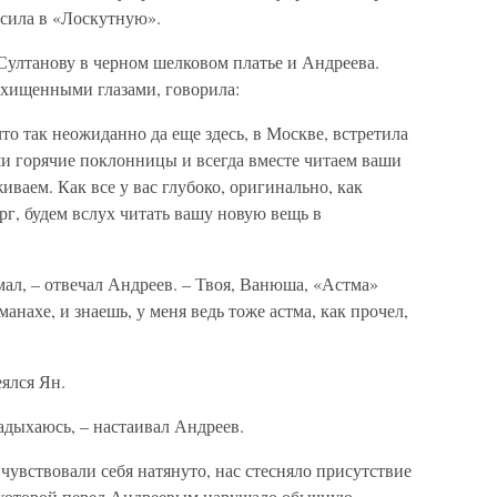
асила в «Лоскутную».
Султанову в черном шелковом платье и Андреева.
осхищенными глазами, говорила:
что так неожиданно да еще здесь, в Москве, встретила
ши горячие поклонницы и всегда вместе читаем ваши
ваем. Как все у вас глубоко, оригинально, как
рг, будем вслух читать вашу новую вещь в
мал, – отвечал Андреев. – Твоя, Ванюша, «Астма»
манахе, и знаешь, у меня ведь тоже астма, как прочел,
еялся Ян.
задыхаюсь, – настаивал Андреев.
чувствовали себя натянуто, нас стесняло присутствие
 которой перед Андреевым нарушало обычную