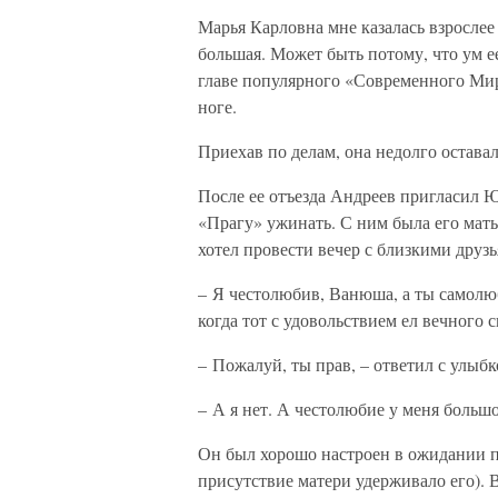
Марья Карловна мне казалась взрослее 
большая. Может быть потому, что ум ее
главе популярного «Современного Мир
ноге.
Приехав по делам, она недолго оставал
После ее отъезда Андреев пригласил Ю
«Прагу» ужинать. С ним была его мать
хотел провести вечер с близкими друзь
– Я честолюбив, Ванюша, а ты самолюб
когда тот с удовольствием ел вечного с
– Пожалуй, ты прав, – ответил с улыбк
– А я нет. А честолюбие у меня большо
Он был хорошо настроен в ожидании п
присутствие матери удерживало его). 