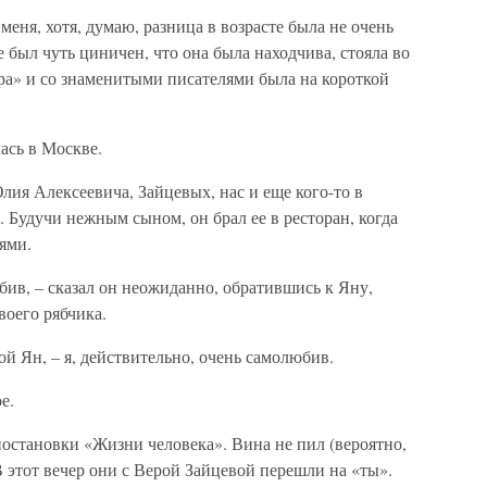
меня, хотя, думаю, разница в возрасте была не очень
 был чуть циничен, что она была находчива, стояла во
а» и со знаменитыми писателями была на короткой
ась в Москве.
лия Алексеевича, Зайцевых, нас и еще кого-то в
. Будучи нежным сыном, он брал ее в ресторан, когда
ями.
ив, – сказал он неожиданно, обратившись к Яну,
воего рябчика.
ой Ян, – я, действительно, очень самолюбив.
е.
остановки «Жизни человека». Вина не пил (вероятно,
В этот вечер они с Верой Зайцевой перешли на «ты».