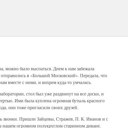
ера, можно было выспаться. Днем к нам забежала
е отправились в «Большой Московский». Передала, что
ам вместе с ними, и вихрем куда-то умчалась.
 лаборатории, стол был уже раздвинут на все доски, и
тертью. Ими была куплена огромная бутыль красного
рода, они тоже пригласили своих друзей.
сь звонки. Пришли Зайцевы, Стражев, П. К. Иванов и с
на нашем огромном полукруглом старинном диване.