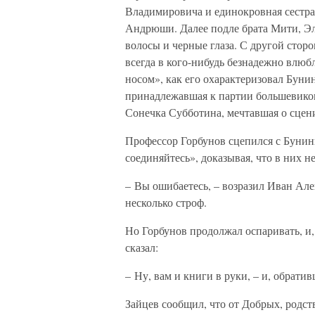
Владимировича и единокровная сестра
Андрюши. Далее подле брата Мити, Эл
волосы и черные глаза. С другой стор
всегда в кого-нибудь безнадежно влю
носом», как его охарактеризовал Бунин
принадлежавшая к партии большевиков,
Сонечка Субботина, мечтавшая о сцени
Профессор Горбунов сцепился с Бунин
соединяйтесь», доказывая, что в них н
– Вы ошибаетесь, – возразил Иван Алек
несколько строф.
Но Горбунов продолжал оспаривать, и,
сказал:
– Ну, вам и книги в руки, – и, обрати
Зайцев сообщил, что от Добрых, родст