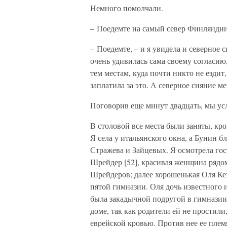
Немного помолчали.
– Поедемте на самый север Финляндии.
– Поедемте, – и я увидела и северное с
очень удивилась сама своему согласию
тем местам, куда почти никто не ездит,
заплатила за это. А северное сияние ме
Поговорив еще минут двадцать, мы усл
В столовой все места были заняты, кр
Я села у итальянского окна, а Бунин б
Стражева и Зайцевых. Я осмотрела гост
Шрейдер [52], красивая женщина рядо
Шрейдеров; далее хорошенькая Оля Кез
пятой гимназии. Оля дочь известного 
была закадычной подругой в гимназии,
доме, так как родители ей не простили
еврейской кровью. Против нее ее плем