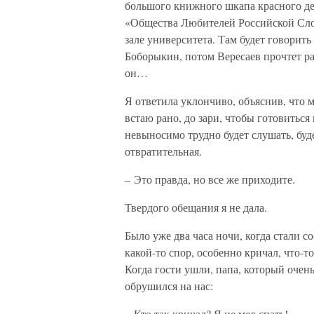
большого книжного шкапа красного дер
«Общества Любителей Российской Слов
зале университета. Там будет говорит
Боборыкин, потом Вересаев прочтет ра
он…
Я ответила уклончиво, объяснив, что м
встаю рано, до зари, чтобы готовиться
невыносимо трудно будет слушать, буде
отвратительная.
– Это правда, но все же приходите.
Твердого обещания я не дала.
Было уже два часа ночи, когда стали с
какой-то спор, особенно кричал, что-т
Когда гости ушли, папа, который очень
обрушился на нас:
– Кто так кричал? Я не мог спать!