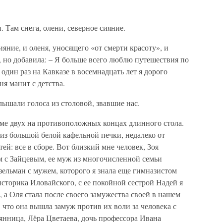
 Там снега, олени, северное сияние.
ияние, и оленя, уносящего «от смерти красоту», и
, но добавила: – Я больше всего люблю путешествия по
 один раз на Кавказе в восемнадцать лет я дорого
ня манит с детства.
ышали голоса из столовой, звавшие нас.
оме двух на противоположных концах длинного стола.
лиз большой белой кафельной печки, недалеко от
ей: все в сборе. Вот близкий мне человек, Зоя
м с Зайцевым, ее муж из многочисленной семьи
ельман с мужем, которого я знала еще гимназистом
историка Иловайского, с ее покойной сестрой Надей я
 а Оля стала после своего замужества своей в нашем
, что она вышла замуж против их воли за человека с
янница, Лёра Цветаева, дочь профессора Ивана