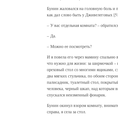
Бунин жаловался на головную боль и п
как дал слово быть у Дживелеговых [51
– У вас отдельная комната? – обратился
– Да.
– Можно ее посмотреть?
И я повела его через мамину спальню 
что нужно для жизни: за ширмочкой – 
ореховый стол со многими ящиками, сз
два мягких стульчика, по обоим сторон
палисадник, туалетный стол, покрытый
человека, черный шкап, над которым ви
спускался неизменный фонарик.
Бунин окинул взором комнату, внимате
справа, я села за стол.