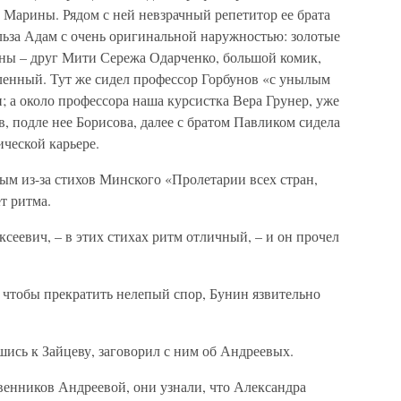
 Марины. Рядом с ней невзрачный репетитор ее брата
ьза Адам с очень оригинальной наружностью: золотые
оны – друг Мити Сережа Одарченко, большой комик,
бленный. Тут же сидел профессор Горбунов «с унылым
; а около профессора наша курсистка Вера Грунер, уже
 подле нее Борисова, далее с братом Павликом сидела
ческой карьере.
ым из-за стихов Минского «Пролетарии всех стран,
ет ритма.
сеевич, – в этих стихах ритм отличный, – и он прочел
 чтобы прекратить нелепый спор, Бунин язвительно
вшись к Зайцеву, заговорил с ним об Андреевых.
венников Андреевой, они узнали, что Александра