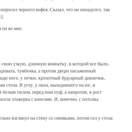
опросил черного кофея. Сказал, что он ненадолго, так
].
 он ко мне.
в свою узкую, длинную комнатку, в которой все было,
кровать, тумбочка, а против двери письменный
ади него, у печки, крохотный будуарный диванчик,
ам стола. В углу, у окна, выходившего на юг, в
 белым тюлем, перед ним пуф, а напротив, в рост
села этажерка с книгами. И, конечно, с потолка
льно взглянул на стену со снимками, потом сел у стола