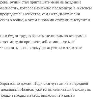
ева. Бунин стал приглашать меня на заседание
есности», которое назначено послезавтра в Актовом
ь председатель Общества, сам Петр Дмитриевич
ссказ о войне, а затем с новыми стихами выступит и
не в будни трудно бывать где-нибудь по вечерам, я
 к экзамену по органической химии, что мне
т клонить в сон, к тому же акустика в этом зале
обираться по домам. Поднялся чуть ли не в передней
о доказывая, Иванов, уже тогда начинавший глохнуть.
 редко выходил из себя, выскочил в халате и