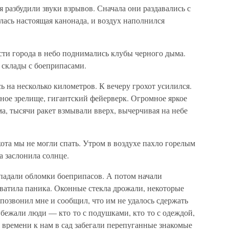
 разбудили звуки взрывов. Сначала они раздавались с
ась настоящая канонада, и воздух наполнился
сти города в небо поднимались клубы черного дыма.
т склады с боеприпасами.
ь на несколько километров. К вечеру грохот усилился.
ое зрелище, гигантский фейерверк. Огромное яркое
а, тысячи ракет взмывали вверх, вычерчивая на небе
хота мы не могли спать. Утром в воздухе пахло горелым
а заслонила солнце.
 падали обломки боеприпасов. А потом начали
ватила паника. Оконные стекла дрожали, некоторые
позвонил мне и сообщил, что им не удалось сдержать
 бежали люди — кто то с подушками, кто то с одеждой,
 времени к нам в сад забегали перепуганные знакомые