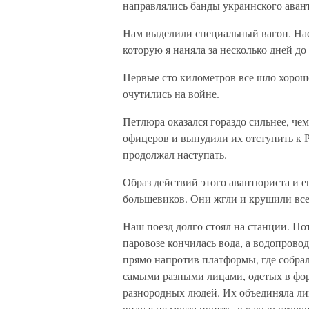
направлялись банды украинского аван
Нам выделили специальный вагон. Нас
которую я наняла за несколько дней до 
Первые сто километров все шло хорош
очутились на войне.
Петлюра оказался гораздо сильнее, че
офицеров и вынудили их отступить к 
продолжал наступать.
Образ действий этого авантюриста и е
большевиков. Они жгли и крушили все 
Наш поезд долго стоял на станции. По
паровозе кончилась вода, а водопрово
прямо напротив платформы, где собра
самыми разными лицами, одетых в форм
разнородных людей. Их объединяла ли
виду я не могла понять, в какую сторо