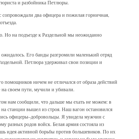
тюриста и разбойника Петлюры.
 сопровождали два офицера и пожилая горничная,
отъезда.
о. Но на подъезде к Раздельной мы неожиданно
м ожидалось. Его банды разгромили маленький отряд
Раздельной. Петлюра удерживал свои позиции и
го помощников ничем не отличался от образа действий
на своем пути, мучили и убивали.
том нам сообщили, что дальше мы ехать не можем: в
д на станции вышел из строя. Наш вагон остановился
лись офицеры–добровольцы. Я увидела мужчин с
у разных родов войск. Белая армия состояла из
шь идея активной борьбы против большевиков. По их
ну склоняются их симпатии, и совсем не была уверена,