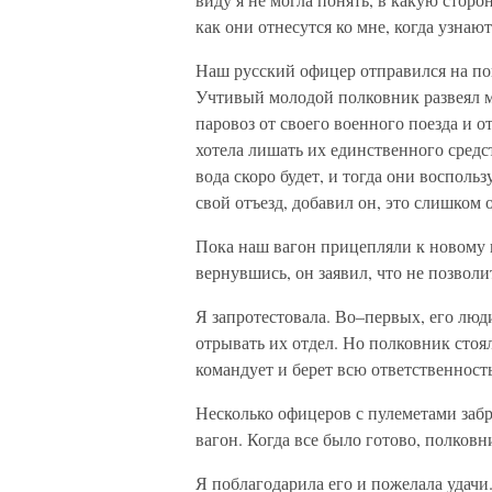
как они отнесутся ко мне, когда узнают,
Наш русский офицер отправился на пои
Учтивый молодой полковник развеял мо
паровоз от своего военного поезда и от
хотела лишать их единственного средс
вода скоро будет, и тогда они воспол
свой отъезд, добавил он, это слишком 
Пока наш вагон прицепляли к новому 
вернувшись, он заявил, что не позволи
Я запротестовала. Во–первых, его люд
отрывать их отдел. Но полковник стоял
командует и берет всю ответственность
Несколько офицеров с пулеметами забр
вагон. Когда все было готово, полковн
Я поблагодарила его и пожелала удачи