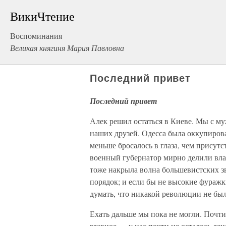
ВикиЧтение
Воспоминания
Великая княгиня Мария Павловна
Последний привет
Последний привет
Алек решил остаться в Киеве. Мы с му
наших друзей. Одесса была оккупиров
меньше бросалось в глаза, чем присут
военный губернатор мирно делили влас
тоже накрыла волна большевистских зв
порядок; и если бы не высокие фураж
думать, что никакой революции не был
Ехать дальше мы пока не могли. Почти
главное — у нас почти не осталось де