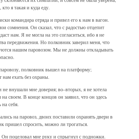
 кто я такая и куда еду.
ски командира отряда и привел его к нам в вагон.
и сомнения. Он сказал, что с радостью отцепит
даст нам. Я не могла на это согласиться, ибо я не
тва передвижения. Но полковник заверил меня, что
ьзуются нашим паровозом. Мы не должны откладывать
опасно.
паровозу, полковник вышел на платформу;
т нам ехать без охраны.
и не внушали мне доверия; во–вторых, я не хотела
 на своем. В конце концов он заявил, что он здесь
 на себя.
ались на паровоз, двоих поставили охранять двери в
ик пришел спросить, можно ли трогаться.
. Он поцеловал мне руку и спрыгнул с подножки.