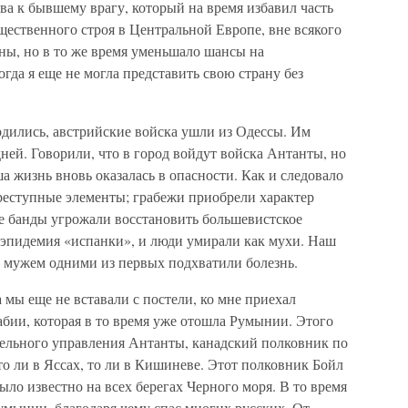
ва к бывшему врагу, который на время избавил часть
ественного строя в Центральной Европе, вне всякого
ны, но в то же время уменьшало шансы на
гда я еще не могла представить свою страну без
рдились, австрийские войска ушли из Одессы. Им
дней. Говорили, что в город войдут войска Антанты, но
а жизнь вновь оказалась в опасности. Как и следовало
реступные элементы; грабежи приобрели характер
е банды угрожали восстановить большевистское
а эпидемия «испанки», и люди умирали как мухи. Наш
с мужем одними из первых подхватили болезнь.
 мы еще не вставали с постели, ко мне приехал
бии, которая в то время уже отошла Румынии. Этого
ельного управления Антанты, канадский полковник по
то ли в Яссах, то ли в Кишиневе. Этот полковник Бойл
ыло известно на всех берегах Черного моря. В то время
умынии, благодаря чему спас многих русских. От