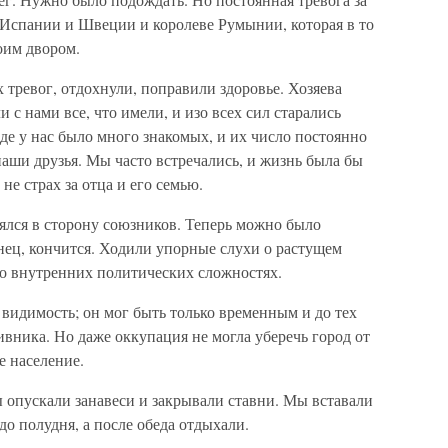
 Испании и Швеции и королеве Румынии, которая в то
оим двором.
тревог, отдохнули, поправили здоровье. Хозяева
 с нами все, что имели, и изо всех сил старались
де у нас было много знакомых, и их число постоянно
аши друзья. Мы часто встречались, и жизнь была бы
не страх за отца и его семью.
ялся в сторону союзников. Теперь можно было
онец, кончится. Ходили упорные слухи о растущем
 о внутренних политических сложностях.
видимость; он мог быть только временным и до тех
ивника. Но даже оккупация не могла уберечь город от
е население.
 опускали занавеси и закрывали ставни. Мы вставали
 до полудня, а после обеда отдыхали.