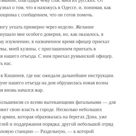
нал о том, что я нахожусь в Одессе, и, понимая, как
омощника с сообщением, что он готов помочь.
смогу уехать примерно через неделю. Желание
нушало мне особого доверия, но, как оказалось, я
му изумлению, в назначенное время офицер приехал
евы, моей кузины, с приглашением приехать в
ля нашего отъезда. С ним приехал румынский офицер,
ь нас.
в Кишинев, где нас ожидали дальнейшие инструкции.
уне нашего отъезда на дом обрушилась новая волна
ня вновь начался жар.
. Большевизм со всеми вытекающими фатальными — для
вит свою власть в городе. Несколько небольших
 армии, которая образовалась на берегах Дона, уже
елей и поддержания порядка; другой небольшой отряд
узловую станцию — Раздельную, — к которой