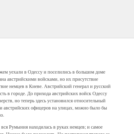
жем уехали в Одессу и поселились в большом доме
ана австрийскими войсками, но их присутствие
ствие немцев в Киеве. Австрийский генерал и русский
ть в городе. До прихода австрийских войск Одессу
ерств, но теперь здесь установился относительный
ки австрийских офицеров на улицах, можно было бы
о.
 вся Румыния находилась в руках немцев; и самое
нег. Нужно было подождать. Но постоянная тревога за