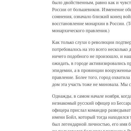
было двойственным, равно как и чувст
России от большевиков. Изменение общ
сомнения, означало близкий конец вой
восстановление монархии в России. (То
монархического правления.)
Как только слухи о революции подтве
потребовалось на это всего несколько 
ничего подобного не произошло, и наш
ожидать, в городе активизировались п
эпидемии, а в провинции вооруженны
правление. Более того, город охватил
дом эта участь тоже не миновала. Мы 
Однажды, в самом начале ноября, когда
незнакомый русский офицер из Бессара
офицера прислал командир разведыват
имени Бойл, который тогда находился 
был легендарной личностью, его имя б
он пользовался большим влиянием в Р