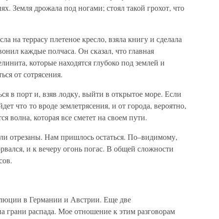
х. Земля дрожала под ногами; стоял такой грохот, что
сла на террасу плетеное кресло, взяла книгу и сделала
вонил каждые полчаса. Он сказал, что главная
елинита, которые находятся глубоко под землей и
ься от сотрясения.
ся в порт и, взяв лодку, выйти в открытое море. Если
дет что то вроде землетрясения, и от города, вероятно,
ся волна, которая все сметет на своем пути.
ыли отрезаны. Нам пришлось остаться. По–видимому,
рвался, и к вечеру огонь погас. В общей сложности
сов.
олюции в Германии и Австрии. Еще две
а грани распада. Мое отношение к этим разговорам