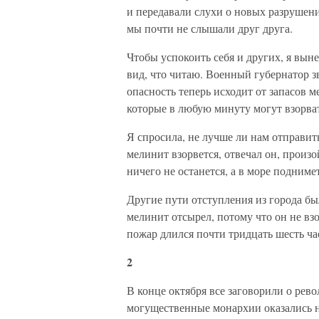
и передавали слухи о новых разрушения
мы почти не слышали друг друга.
Чтобы успокоить себя и других, я выне
вид, что читаю. Военный губернатор з
опасность теперь исходит от запасов м
которые в любую минуту могут взорват
Я спросила, не лучше ли нам отправить
мелинит взорвется, отвечал он, произой
ничего не останется, а в море поднимет
Другие пути отступления из города б
мелинит отсырел, потому что он не взо
пожар длился почти тридцать шесть ча
2
В конце октября все заговорили о рев
могущественные монархии оказались н