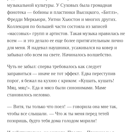
музыкальной культуры. У Суховых была громадная
фонотека — бобины и пластинки Высоцкого, «Битлз»,
Фредди Меркьюри, Уитни Хьюстон и многих других.
Коллекция по большей части состояла из записей
«массовых» групп и артистов. Такая музыка нравилась не
всем — и это делало ее еще более притягательным лично
для меня. Я надевал наушники, усаживался на ковер и
забывал обо всем на свете. Начиналось волшебство.
Чуть не забыл: сперва требовалось как следует
заправиться — иначе не тот эффект. Едва переступив
порог, я бежал на кухню с криком: «Кушать, кушать!
Мяц, мяц!». Еда и мясо были синонимами. Маме
становилось неловко.
— Витя, ты только что поел! — говорила она мне так,
чтобы все слышали. — Что ж ты меня перед тетей
позоришь, будто тебя дома голодом морили!