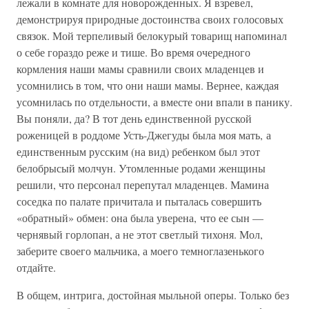
лежали в комнате для новорожденных. Я взревел,
демонстрируя природные достоинства своих голосовых
связок. Мой терпеливый белокурый товарищ напоминал
о себе гораздо реже и тише. Во время очередного
кормления наши мамы сравнили своих младенцев и
усомнились в том, что они наши мамы. Вернее, каждая
усомнилась по отдельности, а вместе они впали в панику.
Вы поняли, да? В тот день единственной русской
роженицей в роддоме Усть-Джегуды была моя мать, а
единственным русским (на вид) ребенком был этот
белобрысый молчун. Утомленные родами женщины
решили, что персонал перепутал младенцев. Мамина
соседка по палате причитала и пыталась совершить
«обратный» обмен: она была уверена, что ее сын —
чернявый горлопан, а не этот светлый тихоня. Мол,
заберите своего мальчика, а моего темноглазенького
отдайте.
В общем, интрига, достойная мыльной оперы. Только без