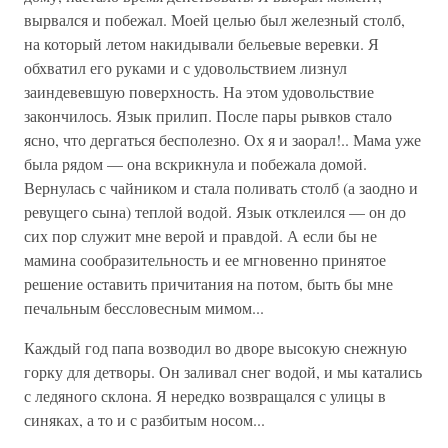
вырвался и побежал. Моей целью был железный столб,
на который летом накидывали бельевые веревки. Я
обхватил его руками и с удовольствием лизнул
заиндевевшую поверхность. На этом удовольствие
закончилось. Язык прилип. После пары рывков стало
ясно, что дергаться бесполезно. Ох я и заорал!.. Мама уже
была рядом — она вскрикнула и побежала домой.
Вернулась с чайником и стала поливать столб (а заодно и
ревущего сына) теплой водой. Язык отклеился — он до
сих пор служит мне верой и правдой. А если бы не
мамина сообразительность и ее мгновенно принятое
решение оставить причитания на потом, быть бы мне
печальным бессловесным мимом...
Каждый год папа возводил во дворе высокую снежную
горку для детворы. Он заливал снег водой, и мы катались
с ледяного склона. Я нередко возвращался с улицы в
синяках, а то и с разбитым носом...