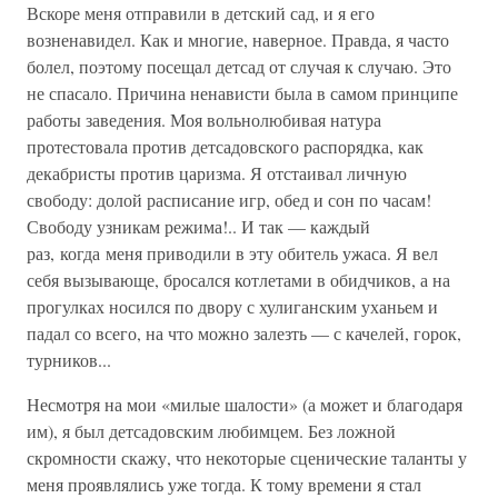
Вскоре меня отправили в детский сад, и я его
возненавидел. Как и многие, наверное. Правда, я часто
болел, поэтому посещал детсад от случая к случаю. Это
не спасало. Причина ненависти была в самом принципе
работы заведения. Моя вольнолюбивая натура
протестовала против детсадовского распорядка, как
декабристы против царизма. Я отстаивал личную
свободу: долой расписание игр, обед и сон по часам!
Свободу узникам режима!.. И так — каждый
раз, когда меня приводили в эту обитель ужаса. Я вел
себя вызывающе, бросался котлетами в обидчиков, а на
прогулках носился по двору с хулиганским уханьем и
падал со всего, на что можно залезть — с качелей, горок,
турников...
Несмотря на мои «милые шалости» (а может и благодаря
им), я был детсадовским любимцем. Без ложной
скромности скажу, что некоторые сценические таланты у
меня проявлялись уже тогда. К тому времени я стал