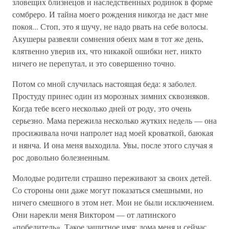
зловещих близнецов и наследственных родинок в форме
сомбреро. И тайна моего рождения никогда не даст мне
покоя... Стоп, это я шучу, не надо рвать на себе волосы.
Акушеры развеяли сомнения обеих мам в тот же день,
клятвенно уверив их, что никакой ошибки нет, никто
ничего не перепутал, и это совершенно точно.
Потом со мной случилась настоящая беда: я заболел.
Простуду принес один из морозных зимних сквозняков.
Когда тебе всего несколько дней от роду, это очень
серьезно. Мама пережила несколько жутких недель — она
просиживала ночи напролет над моей кроваткой, баюкая
и нянча. И она меня выходила. Увы, после этого случая я
рос довольно болезненным.
Молодые родители страшно переживают за своих детей.
Со стороны они даже могут показаться смешными, но
ничего смешного в этом нет. Мои не были исключением.
Они нарекли меня Виктором — от латинского
«победитель». Такое защитное имя; дома меня и сейчас