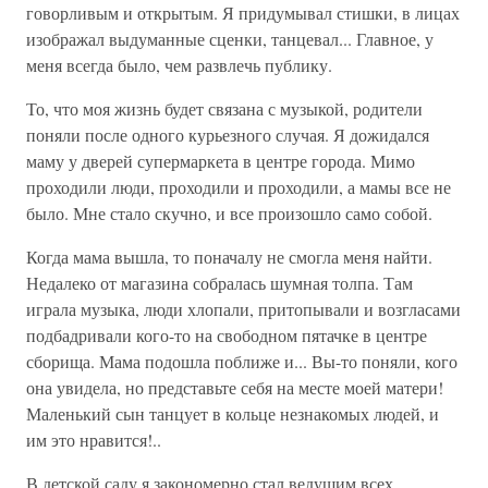
говорливым и открытым. Я придумывал стишки, в лицах
изображал выдуманные сценки, танцевал... Главное, у
меня всегда было, чем развлечь публику.
То, что моя жизнь будет связана с музыкой, родители
поняли после одного курьезного случая. Я дожидался
маму у дверей супермаркета в центре города. Мимо
проходили люди, проходили и проходили, а мамы все не
было. Мне стало скучно, и все произошло само собой.
Когда мама вышла, то поначалу не смогла меня найти.
Недалеко от магазина собралась шумная толпа. Там
играла музыка, люди хлопали, притопывали и возгласами
подбадривали кого-то на свободном пятачке в центре
сборища. Мама подошла поближе и... Вы-то поняли, кого
она увидела, но представьте себя на месте моей матери!
Маленький сын танцует в кольце незнакомых людей, и
им это нравится!..
В детской саду я закономерно стал ведущим всех