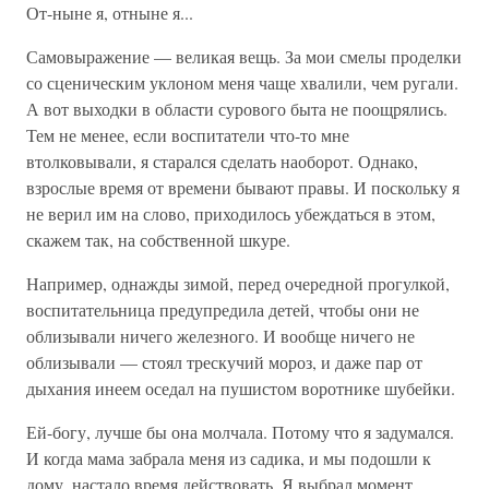
От-ныне я, отныне я...
Самовыражение — великая вещь. За мои смелы проделки
со сценическим уклоном меня чаще хвалили, чем ругали.
А вот выходки в области сурового быта не поощрялись.
Тем не менее, если воспитатели что-то мне
втолковывали, я старался сделать наоборот. Однако,
взрослые время от времени бывают правы. И поскольку я
не верил им на слово, приходилось убеждаться в этом,
скажем так, на собственной шкуре.
Например, однажды зимой, перед очередной прогулкой,
воспитательница предупредила детей, чтобы они не
облизывали ничего железного. И вообще ничего не
облизывали — стоял трескучий мороз, и даже пар от
дыхания инеем оседал на пушистом воротнике шубейки.
Ей-богу, лучше бы она молчала. Потому что я задумался.
И когда мама забрала меня из садика, и мы подошли к
дому, настало время действовать. Я выбрал момент,