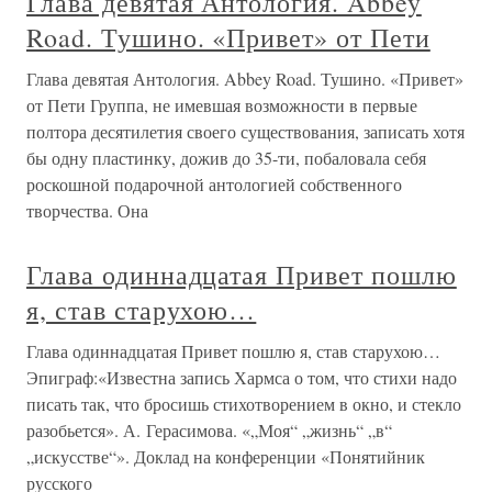
Глава девятая Антология. Abbey
Road. Тушино. «Привет» от Пети
Глава девятая Антология. Abbey Road. Тушино. «Привет»
от Пети Группа, не имевшая возможности в первые
полтора десятилетия своего существования, записать хотя
бы одну пластинку, дожив до 35-ти, побаловала себя
роскошной подарочной антологией собственного
творчества. Она
Глава одиннадцатая Привет пошлю
я, став старухою…
Глава одиннадцатая Привет пошлю я, став старухою…
Эпиграф:«Известна запись Хармса о том, что стихи надо
писать так, что бросишь стихотворением в окно, и стекло
разобьется». А. Герасимова. «„Моя“ „жизнь“ „в“
„искусстве“». Доклад на конференции «Понятийник
русского