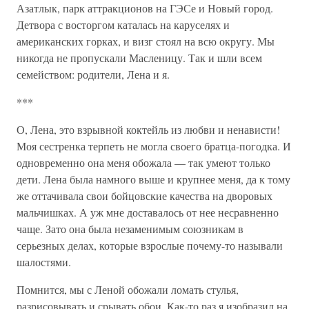
Азатлык, парк аттракционов на ГЭСе и Новый город.
Детвора с восторгом каталась на каруселях и
американских горках, и визг стоял на всю округу. Мы
никогда не пропускали Масленицу. Так и шли всем
семейством: родители, Лена и я.
***
О, Лена, это взрывной коктейль из любви и ненависти!
Моя сестренка терпеть не могла своего братца-погодка. И
одновременно она меня обожала — так умеют только
дети. Лена была намного выше и крупнее меня, да к тому
же оттачивала свои бойцовские качества на дворовых
мальчишках. А уж мне доставалось от нее несравненно
чаще. Зато она была незаменимым союзникам в
серьезных делах, которые взрослые почему-то называли
шалостями.
Помнится, мы с Леной обожали ломать стулья,
разрисовывать и срывать обои. Как-то раз я изобразил на