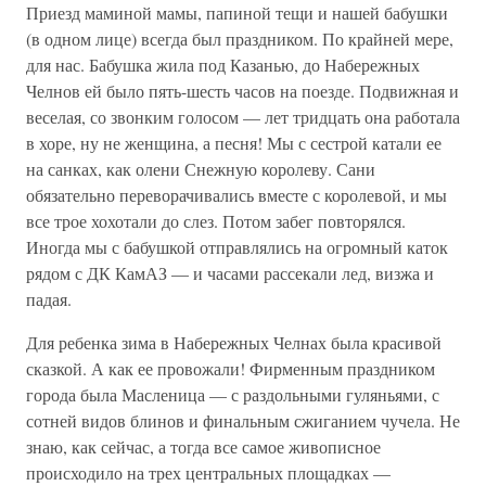
Приезд маминой мамы, папиной тещи и нашей бабушки
(в одном лице) всегда был праздником. По крайней мере,
для нас. Бабушка жила под Казанью, до Набережных
Челнов ей было пять-шесть часов на поезде. Подвижная и
веселая, со звонким голосом — лет тридцать она работала
в хоре, ну не женщина, а песня! Мы с сестрой катали ее
на санках, как олени Снежную королеву. Сани
обязательно переворачивались вместе с королевой, и мы
все трое хохотали до слез. Потом забег повторялся.
Иногда мы с бабушкой отправлялись на огромный каток
рядом с ДК КамАЗ — и часами рассекали лед, визжа и
падая.
Для ребенка зима в Набережных Челнах была красивой
сказкой. А как ее провожали! Фирменным праздником
города была Масленица — с раздольными гуляньями, с
сотней видов блинов и финальным сжиганием чучела. Не
знаю, как сейчас, а тогда все самое живописное
происходило на трех центральных площадках —