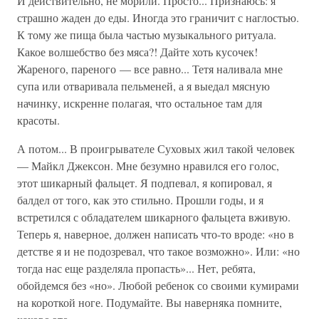
И действительно, не морили. Просто... Признаюсь: я
страшно жаден до еды. Иногда это граничит с наглостью.
К тому же пища была частью музыкального ритуала.
Какое волшебство без мяса?! Дайте хоть кусочек!
Жареного, пареного — все равно... Тетя наливала мне
супа или отваривала пельменей, а я выедал мясную
начинку, искренне полагая, что остальное там для
красоты.
А потом... В проигрывателе Суховых жил такой человек
— Майкл Джексон. Мне безумно нравился его голос,
этот шикарный фальцет. Я подпевал, я копировал, я
балдел от того, как это стильно. Прошли годы, и я
встретился с обладателем шикарного фальцета вживую.
Теперь я, наверное, должен написать что-то вроде: «но в
детстве я и не подозревал, что такое возможно». Или: «но
тогда нас еще разделяла пропасть»... Нет, ребята,
обойдемся без «но». Любой ребенок со своими кумирами
на короткой ноге. Подумайте. Вы наверняка помните,