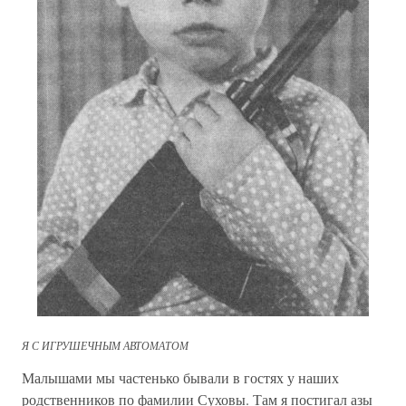
Я С ИГРУШЕЧНЫМ АВТОМАТОМ
Малышами мы частенько бывали в гостях у наших
родственников по фамилии Суховы. Там я постигал азы