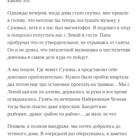
каково это.
Однажды вечером, когда дома стало скучно, мне пришло
в голову, что неплохо бы теперь послушать музыку у
Суховых, хотя и у нас был магнитофон. Я подошел к отцу
и попросил отпустить нас с Леной в гости. Папа
пробурчал что-то утвердительное, не отрываясь от газеты.
Он и не думал, что пятилетний мальчишка и шестилетняя
девчонка в самом деле куда-то пойдут.
А мы пошли. Где живут Суховы, я представлял себе
довольно приблизительно. Нужно было пройти квартала
два потом еще три остановки проехать на трамвае... Мы с
Леной шагали по аллеям, держались за руки и все время
оглядывались. Гулять по вечерним Набережным Челнам
тогда было опасно даже взрослым. Бандитские
разборки, драки «район на район»... да мало ли что.
Пешком, в полном мандраже, мы почти добрались до
тетиного дома. В очередной раз обернувшись, я заметил