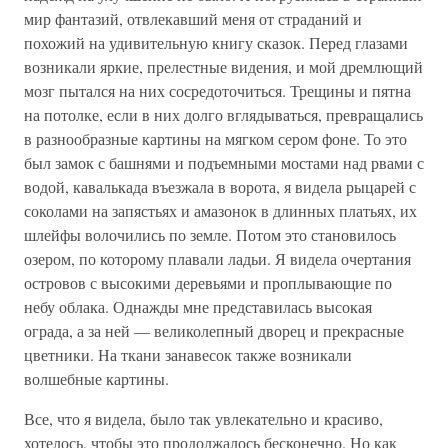
мир фантазий, отвлекавший меня от страданий и
похожий на удивительную книгу сказок. Перед глазами
возникали яркие, прелестные видения, и мой дремлющий
мозг пытался на них сосредоточиться. Трещины и пятна
на потолке, если в них долго вглядываться, превращались
в разнообразные картины на мягком сером фоне. То это
был замок с башнями и подъемными мостами над рвами с
водой, кавалькада въезжала в ворота, я видела рыцарей с
соколами на запястьях и амазонок в длинных платьях, их
шлейфы волочились по земле. Потом это становилось
озером, по которому плавали ладьи. Я видела очертания
островов с высокими деревьями и проплывающие по
небу облака. Однажды мне представилась высокая
ограда, а за ней — великолепный дворец и прекрасные
цветники. На ткани занавесок также возникали
волшебные картины.
Все, что я видела, было так увлекательно и красиво,
хотелось, чтобы это продолжалось бесконечно. Но как