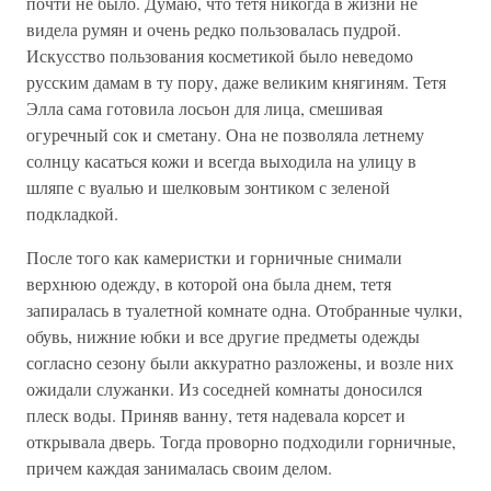
почти не было. Думаю, что тетя никогда в жизни не
видела румян и очень редко пользовалась пудрой.
Искусство пользования косметикой было неведомо
русским дамам в ту пору, даже великим княгиням. Тетя
Элла сама готовила лосьон для лица, смешивая
огуречный сок и сметану. Она не позволяла летнему
солнцу касаться кожи и всегда выходила на улицу в
шляпе с вуалью и шелковым зонтиком с зеленой
подкладкой.
После того как камеристки и горничные снимали
верхнюю одежду, в которой она была днем, тетя
запиралась в туалетной комнате одна. Отобранные чулки,
обувь, нижние юбки и все другие предметы одежды
согласно сезону были аккуратно разложены, и возле них
ожидали служанки. Из соседней комнаты доносился
плеск воды. Приняв ванну, тетя надевала корсет и
открывала дверь. Тогда проворно подходили горничные,
причем каждая занималась своим делом.