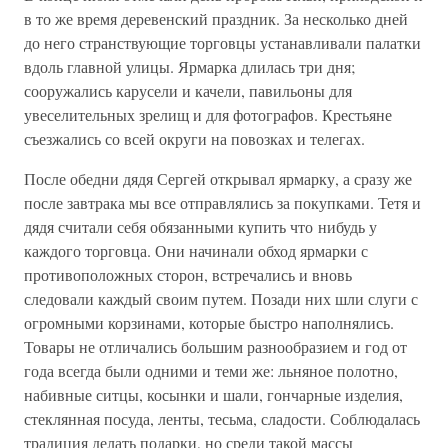
в то же время деревенский праздник. За несколько дней
до него странствующие торговцы устанавливали палатки
вдоль главной улицы. Ярмарка длилась три дня;
сооружались карусели и качели, павильоны для
увеселительных зрелищ и для фотографов. Крестьяне
съезжались со всей округи на повозках и телегах.
После обедни дядя Сергей открывал ярмарку, а сразу же
после завтрака мы все отправлялись за покупками. Тетя и
дядя считали себя обязанными купить что нибудь у
каждого торговца. Они начинали обход ярмарки с
противоположных сторон, встречались и вновь
следовали каждый своим путем. Позади них шли слуги с
огромными корзинами, которые быстро наполнялись.
Товары не отличались большим разнообразием и год от
года всегда были одними и теми же: льняное полотно,
набивные ситцы, косынки и шали, гончарные изделия,
стеклянная посуда, ленты, тесьма, сладости. Соблюдалась
традиция делать подарки, но среди такой массы