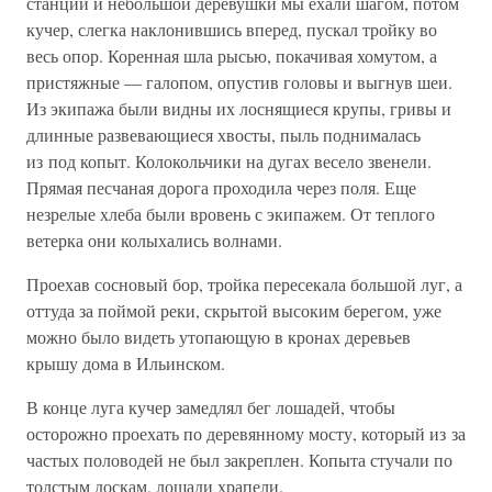
станции и небольшой деревушки мы ехали шагом, потом
кучер, слегка наклонившись вперед, пускал тройку во
весь опор. Коренная шла рысью, покачивая хомутом, а
пристяжные — галопом, опустив головы и выгнув шеи.
Из экипажа были видны их лоснящиеся крупы, гривы и
длинные развевающиеся хвосты, пыль поднималась
из под копыт. Колокольчики на дугах весело звенели.
Прямая песчаная дорога проходила через поля. Еще
незрелые хлеба были вровень с экипажем. От теплого
ветерка они колыхались волнами.
Проехав сосновый бор, тройка пересекала большой луг, а
оттуда за поймой реки, скрытой высоким берегом, уже
можно было видеть утопающую в кронах деревьев
крышу дома в Ильинском.
В конце луга кучер замедлял бег лошадей, чтобы
осторожно проехать по деревянному мосту, который из за
частых половодей не был закреплен. Копыта стучали по
толстым доскам, лошади храпели.