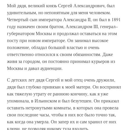
Мой дядя, великий князь Сергей Александрович, был
удивительным, но непонятным для меня человеком.
Четвертый сын императора Александра II, он был в 1891
году назначен своим братом, Александром III, генерал–
губернатором Москвы и продолжал оставаться на этом
посту при новом императоре. Он занимал высокое
положение, обладал большой властью и очень
ответственно относился к своим обязанностям. Даже
живя за городом, он постоянно принимал курьеров из
Москвы и давал аудиенции.
С детских лет дядя Сергей и мой отец очень дружили,
дядя был глубоко привязан к моей матери. Он воспринял
как тяжелую утрату ее раннюю кончину, как я уже
упоминала, в Ильинском и был безутешен. Он приказал
оставить нетронутыми комнаты, в которых она провела
свои последние часы, чтобы в них все было точно так,
как когда она умерла. Он запер их и сам хранил от них
ключи, не позволяя никому туда входить.