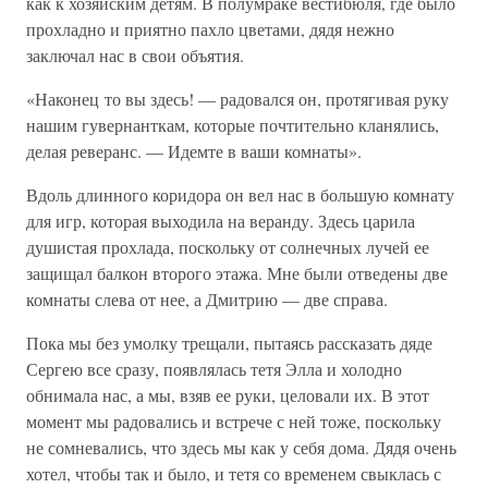
как к хозяйским детям. В полумраке вестибюля, где было
прохладно и приятно пахло цветами, дядя нежно
заключал нас в свои объятия.
«Наконец то вы здесь! — радовался он, протягивая руку
нашим гувернанткам, которые почтительно кланялись,
делая реверанс. — Идемте в ваши комнаты».
Вдоль длинного коридора он вел нас в большую комнату
для игр, которая выходила на веранду. Здесь царила
душистая прохлада, поскольку от солнечных лучей ее
защищал балкон второго этажа. Мне были отведены две
комнаты слева от нее, а Дмитрию — две справа.
Пока мы без умолку трещали, пытаясь рассказать дяде
Сергею все сразу, появлялась тетя Элла и холодно
обнимала нас, а мы, взяв ее руки, целовали их. В этот
момент мы радовались и встрече с ней тоже, поскольку
не сомневались, что здесь мы как у себя дома. Дядя очень
хотел, чтобы так и было, и тетя со временем свыклась с