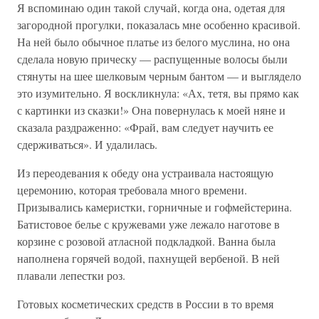
Я вспоминаю один такой случай, когда она, одетая для
загородной прогулки, показалась мне особенно красивой.
На ней было обычное платье из белого муслина, но она
сделала новую прическу — распущенные волосы были
стянуты на шее шелковым черным бантом — и выглядело
это изумительно. Я воскликнула: «Ах, тетя, вы прямо как
с картинки из сказки!» Она повернулась к моей няне и
сказала раздраженно: «Фрай, вам следует научить ее
сдерживаться». И удалилась.
Из переодевания к обеду она устраивала настоящую
церемонию, которая требовала много времени.
Призывались камеристки, горничные и гофмейстерина.
Батистовое белье с кружевами уже лежало наготове в
корзине с розовой атласной подкладкой. Ванна была
наполнена горячей водой, пахнущей вербеной. В ней
плавали лепестки роз.
Готовых косметических средств в России в то время