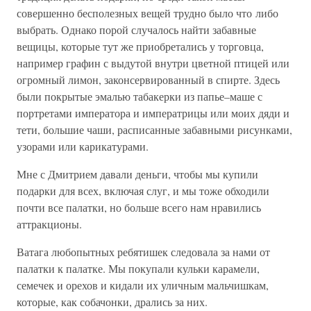
совершенно бесполезных вещей трудно было что либо
выбрать. Однако порой случалось найти забавные
вещицы, которые тут же приобретались у торговца,
например графин с выдутой внутри цветной птицей или
огромный лимон, законсервированный в спирте. Здесь
были покрытые эмалью табакерки из папье–маше с
портретами императора и императрицы или моих дяди и
тети, большие чаши, расписанные забавными рисунками,
узорами или карикатурами.
Мне с Дмитрием давали деньги, чтобы мы купили
подарки для всех, включая слуг, и мы тоже обходили
почти все палатки, но больше всего нам нравились
аттракционы.
Ватага любопытных ребятишек следовала за нами от
палатки к палатке. Мы покупали кульки карамели,
семечек и орехов и кидали их уличным мальчишкам,
которые, как собачонки, дрались за них.