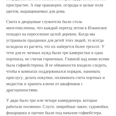
пристрастие. А еще оранжереи, огороды и целые поля
цветов, выращиваемых для дома.
Свита и дворцовые служители были столь
многочисленны, что каждый переезд летом в Ильинское
походил на переселение целой деревни. Когда мы
устраивали праздники для детей этих людей, то всегда
исходили из расчета, что их наберется более трехсот. У
тети для ее личных нужд были три камеристки и одна
портниха, не считая горничных. Главной над ними всеми
была гофмейстерина. В ее обязанности входило следить,
чтобы в комнатах поддерживался порядок, нанимать
прислугу, делать покупки, оплачивать счета портных и
модисток и хранить ключи от шкафчиков с
драгоценностями.
У дяди было три или четыре камердинера, которые
работали посменно. Слуги, ливрейные лакеи, судомойки,
фонарщики и прочие были под началом гофмейстера.