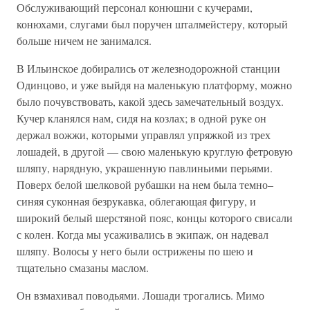
Обслуживающий персонал конюшни с кучерами,
конюхами, слугами был поручен шталмейстеру, который
больше ничем не занимался.
В Ильинское добирались от железнодорожной станции
Одинцово, и уже выйдя на маленькую платформу, можно
было почувствовать, какой здесь замечательный воздух.
Кучер кланялся нам, сидя на козлах; в одной руке он
держал вожжи, которыми управлял упряжкой из трех
лошадей, в другой — свою маленькую круглую фетровую
шляпу, нарядную, украшенную павлиньими перьями.
Поверх белой шелковой рубашки на нем была темно–
синяя суконная безрукавка, облегающая фигуру, и
широкий белый шерстяной пояс, концы которого свисали
с колен. Когда мы усаживались в экипаж, он надевал
шляпу. Волосы у него были острижены по шею и
тщательно смазаны маслом.
Он взмахивал поводьями. Лошади трогались. Мимо