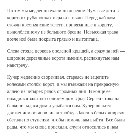
Потом мы медленно ехали по деревне. Чумазые дети в
коротких рубашонках играли в пыли. Перед кабаком
стояли крестьянские телеги, привязанные к корыту,
выдолбленному из большого бревна. Невысокая трава
возле изб была покрыта грязью и вытоптана.
Слева стояла церковь с зеленой крышей, а сразу за ней —
широкие деревянные ворота имения, распахнутые нам
навстречу.
Кучер медленно сворачивал, стараясь не зацепить
колесами столбы ворот, и мы въезжали на прекрасную
аллею из четырех рядов огромных лип. В конце ее
находился залитый солнцем дом. Дядя Сергей стоял на
балконе над входом и улыбался нам. Кучер ловким
движением останавливал тройку. Лакеи в белых ливреях
сбегали по ступеням, чтобы помочь нам выйти. Все были
рады, что мы снова приехали, слуги относились к нам