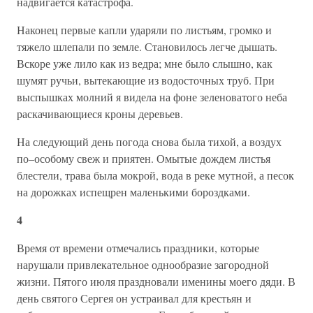
надвигается катастрофа.
Наконец первые капли ударяли по листьям, громко и
тяжело шлепали по земле. Становилось легче дышать.
Вскоре уже лило как из ведра; мне было слышно, как
шумят ручьи, вытекающие из водосточных труб. При
выспышках молний я видела на фоне зеленоватого неба
раскачивающиеся кроны деревьев.
На следующий день погода снова была тихой, а воздух
по–особому свеж и приятен. Омытые дождем листья
блестели, трава была мокрой, вода в реке мутной, а песок
на дорожках испещрен маленькими бороздками.
4
Время от времени отмечались праздники, которые
нарушали привлекательное однообразие загородной
жизни. Пятого июля праздновали именины моего дяди. В
день святого Сергея он устраивал для крестьян и