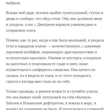
выбрала.
Вскоре мой дядя, человек крайне пунктуальный, стучал в
дверь и сообщал, что обед готов. Оба они целовали меня
и уходили, а нас с Дмитрием кормили ужином рано и
отправляли спать.
Помню, как то раз, когда я еще была маленькой, я увидела
тетю в парадном платье — величественную, с длинным
парчовым шлейфом, сверкающую драгоценностями и
ослепительно красивую. Онемев от восторга, я подошла
на цыпочках и поцеловала ее сзади в шею, ниже
изумительного сапфирного ожерелья. Она ничего не
сказала, но я видела ее глаза, и от этого холодного,
строгого взгляда мне стало не по себе.
Только однажды, в раннем возрасте я случайно узнала,
что она бывает иной, непохожей на себя обычную.
Заболев в Ильинском дифтеритом, я лежала в жару, и
надежд на улучшение не было. Я погрузилась в странный