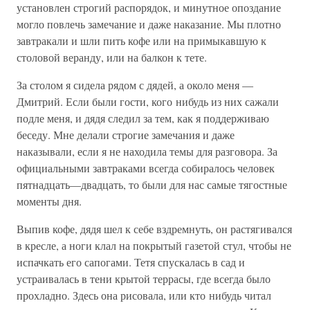
установлен строгий распорядок, и минутное опоздание
могло повлечь замечание и даже наказание. Мы плотно
завтракали и шли пить кофе или на примыкавшую к
столовой веранду, или на балкон к тете.
За столом я сидела рядом с дядей, а около меня —
Дмитрий. Если были гости, кого нибудь из них сажали
подле меня, и дядя следил за тем, как я поддерживаю
беседу. Мне делали строгие замечания и даже
наказывали, если я не находила темы для разговора. За
официальными завтраками всегда собиралось человек
пятнадцать—двадцать, то были для нас самые тягостные
моменты дня.
Выпив кофе, дядя шел к себе вздремнуть, он растягивался
в кресле, а ноги клал на покрытый газетой стул, чтобы не
испачкать его сапогами. Тетя спускалась в сад и
устраивалась в тени крытой террасы, где всегда было
прохладно. Здесь она рисовала, или кто нибудь читал