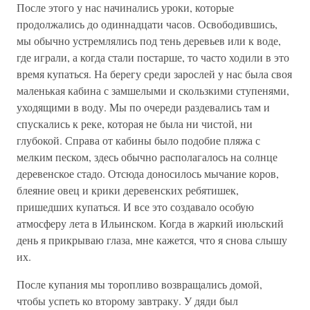
После этого у нас начинались уроки, которые
продолжались до одиннадцати часов. Освободившись,
мы обычно устремлялись под тень деревьев или к воде,
где играли, а когда стали постарше, то часто ходили в это
время купаться. На берегу среди зарослей у нас была своя
маленькая кабина с замшелыми и скользкими ступенями,
уходящими в воду. Мы по очереди раздевались там и
спускались к реке, которая не была ни чистой, ни
глубокой. Справа от кабины было подобие пляжа с
мелким песком, здесь обычно располагалось на солнце
деревенское стадо. Отсюда доносилось мычание коров,
блеяние овец и крики деревенских ребятишек,
пришедших купаться. И все это создавало особую
атмосферу лета в Ильинском. Когда в жаркий июльский
день я прикрываю глаза, мне кажется, что я снова слышу
их.
После купания мы торопливо возвращались домой,
чтобы успеть ко второму завтраку. У дяди был