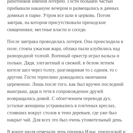
работников имения лотерею. Гости большей частью
прибывали накануне вечером и размещались в дачных
домиках в парке. Утром все шли в церковь. Потом
завтрак, на котором присутствовали приходские
священники, местные власти и соседи.
После завтрака проводилась лотерея. Она происходила в
поле; стояла ужасная жара, облака пыли клубились над
разнородной толпой. Военный оркестр играл вальсы и
польки. Дядя, элегантный и свежий, в белом летнем
кителе шел через толпу, разговаривая то с одним, то с
другим. Гости терпеливо дожидались окончания
церемонии. Лишь после того, как был вручен последний
выигрыш, дядя и тетя в сопровождении друзей
возвращались домой. С облегчением переводя дух,
усталые женщины устраивались в плетеных креслах,
стоявших вокруг столов в тени деревьев, где уже был
накрыт чай. Для всех это был очень утомительный день.
В конце июля отмечали день пророка Ильи, приходской и