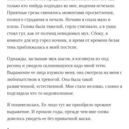
только кто нибудь подходил ко мне, видения исчезали.
Приятные грезы сменялись моментами просветления,
полного страдания и печали. Ночами я спала мало и
плохо. Голова была тяжелой, горло стягивало, а в ушах
стоял гул, как от полчищ невидимых мух. Сбоку, в
комнате для игр горел ночник, и время от времени белая
тень приближалась к моей постели.
Однажды, заслышав звук шагов, я взглянула из под
ресниц и увидела склонившуюся надо мной тетю.
Выражение ее лица изумило меня, она смотрела на меня с
любопытством и тревогой. Она была такой
размягченной, естественной. Мне стало неловко, словно я
подглядела что то недозволенное.
Я пошевелилась. Ее лицо тут же приобрело прежнее
выражение. И прошли годы, прежде чем мне снова
довелось увидеть ее без привычной маски.