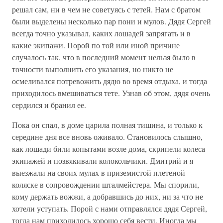
решал сам, ни в чем не советуясь с тетей. Нам с братом
были выделены несколько пар пони и мулов. Дядя Сергей
всегда точно указывал, каких лошадей запрягать и в
какие экипажи. Порой по той или иной причине
случалось так, что в последний момент нельзя было в
точности выполнить его указания, но никто не
осмеливался потревожить дядю во время отдыха, и тогда
приходилось вмешиваться тете. Узнав об этом, дядя очень
сердился и бранил ее.
Пока он спал, в доме царила полная тишина, и только к
середине дня все вновь оживало. Становилось слышно,
как лошади били копытами возле дома, скрипели колеса
экипажей и позвякивали колокольчики. Дмитрий и я
выезжали на своих мулах в приземистой плетеной
коляске в сопровождении шталмейстера. Мы спорили,
кому держать вожжи, а добравшись до них, ни за что не
хотели уступать. Порой с нами отправлялся дядя Сергей,
тогда нам приходилось хорошо себя вести. Иногда мы