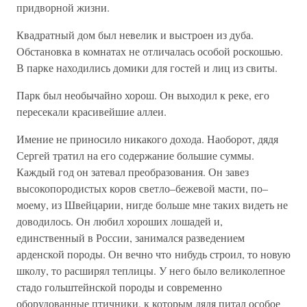
придворной жизни.
Квадратный дом был невелик и выстроен из дуба.
Обстановка в комнатах не отличалась особой роскошью.
В парке находились домики для гостей и лиц из свиты.
Парк был необычайно хорош. Он выходил к реке, его
пересекали красивейшие аллеи.
Имение не приносило никакого дохода. Наоборот, дядя
Сергей тратил на его содержание большие суммы.
Каждый год он затевал преобразования. Он завез
высокопородистых коров светло–бежевой масти, по–
моему, из Швейцарии, нигде больше мне таких видеть не
доводилось. Он любил хороших лошадей и,
единственный в России, занимался разведением
арденской породы. Он вечно что нибудь строил, то новую
школу, то расширял теплицы. У него было великолепное
стадо гольштейнской породы и современно
оборудованные птичники, к которым дядя питал особое