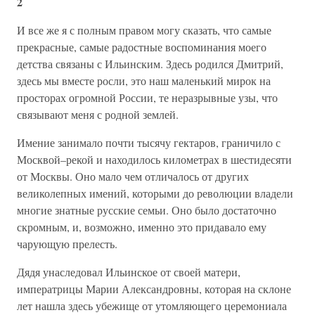
2
И все же я с полным правом могу сказать, что самые
прекрасные, самые радостные воспоминания моего
детства связаны с Ильинским. Здесь родился Дмитрий,
здесь мы вместе росли, это наш маленький мирок на
просторах огромной России, те неразрывные узы, что
связывают меня с родной землей.
Имение занимало почти тысячу гектаров, граничило с
Москвой–рекой и находилось километрах в шестидесяти
от Москвы. Оно мало чем отличалось от других
великолепных имений, которыми до революции владели
многие знатные русские семьи. Оно было достаточно
скромным, и, возможно, именно это придавало ему
чарующую прелесть.
Дядя унаследовал Ильинское от своей матери,
императрицы Марии Александровны, которая на склоне
лет нашла здесь убежище от утомляющего церемониала