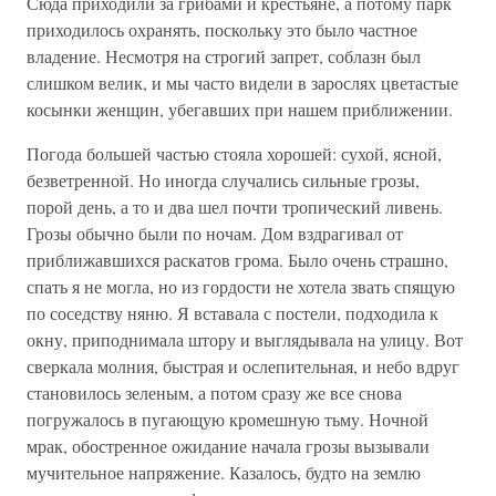
Сюда приходили за грибами и крестьяне, а потому парк
приходилось охранять, поскольку это было частное
владение. Несмотря на строгий запрет, соблазн был
слишком велик, и мы часто видели в зарослях цветастые
косынки женщин, убегавших при нашем приближении.
Погода большей частью стояла хорошей: сухой, ясной,
безветренной. Но иногда случались сильные грозы,
порой день, а то и два шел почти тропический ливень.
Грозы обычно были по ночам. Дом вздрагивал от
приближавшихся раскатов грома. Было очень страшно,
спать я не могла, но из гордости не хотела звать спящую
по соседству няню. Я вставала с постели, подходила к
окну, приподнимала штору и выглядывала на улицу. Вот
сверкала молния, быстрая и ослепительная, и небо вдруг
становилось зеленым, а потом сразу же все снова
погружалось в пугающую кромешную тьму. Ночной
мрак, обостренное ожидание начала грозы вызывали
мучительное напряжение. Казалось, будто на землю