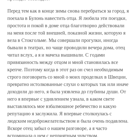
Перед тем как в конце зимы снова перебраться за город, я
поехала в Булонь навестить отца. Я любила эти поездки,
простота и покой в доме отца благотворно действовали
на меня после той внешней, показной жизни, которую я
вела в Стокгольме. Мы совершали прогулки, иногда
бывали в театрах, но чаще проводили вечера дома, отец
читал вслух, а я и мачеха вышивали. С годами
привязанность между отцом и мной становилась все
крепче. Поэтому когда в этот раз он счел необходимым
строго поговорить со мной о моих проделках в Швеции,
превратно истолкованные слухи о которых так или иначе
доходили до него, я была уязвлена до глубины души. От
него я впервые с удивлением узнала, в каком свете
выставлялось мое взбалмошное ребячество и какую
репутацию я заслужила. Я впервые столкнулась с
людским недоброжелательством и была очень подавлена.
Вскоре отец забыл о нашем разговоре, а я часто
вспоминала о нем с неприятным чувством.