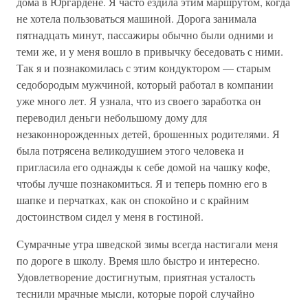
дома в Юргардене. Я часто ездила этим маршрутом, когда
не хотела пользоваться машиной. Дорога занимала
пятнадцать минут, пассажиры обычно были одними и
теми же, и у меня вошло в привычку беседовать с ними.
Так я и познакомилась с этим кондуктором — старым
седобородым мужчиной, который работал в компании
уже много лет. Я узнала, что из своего заработка он
переводил деньги небольшому дому для
незаконнорожденных детей, брошенных родителями. Я
была потрясена великодушием этого человека и
пригласила его однажды к себе домой на чашку кофе,
чтобы лучше познакомиться. Я и теперь помню его в
шапке и перчатках, как он спокойно и с крайним
достоинством сидел у меня в гостиной.
Сумрачные утра шведской зимы всегда настигали меня
по дороге в школу. Время шло быстро и интересно.
Удовлетворение достигнутым, приятная усталость
теснили мрачные мысли, которые порой случайно