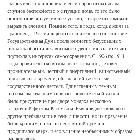
экономических и прочих, и если порой испытывала
смутное беспокойство о ситуации дома, то это было
безотчетное, интуитивное чувство, которое невозможно
выразить словами. Помимо того, в годы, когда я жила за
границей, в России царило относительное спокойствие.
Государственная Дума после немногих безуспешных
попыток обрести независимость действий значительно
поутихла в интересах самосохранения. С 1906 по 1911
годы правительство возглавлял Столыпин, человек
проницательный, честный и энергичный, единственный
политик того времени, обладавший качествами
государственного деятеля. Единственным темным
пятном, омрачавшим горизонт политической жизни,
было присутствие при дворе монарха несколько
загадочной фигуры Распутина. Ему предшествовали и
другие пребывавшие в тени личности, но их правление
было кратким; он же по непонятной причине
продвигался вверх, и его влияние необъяснимым образом
расширялось.