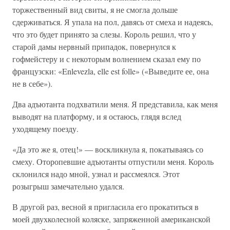
торжественный вид свиты, я не смогла дольше
сдерживаться. Я упала на пол, давясь от смеха и надеясь,
что это будет принято за слезы. Король решил, что у
старой дамы нервный припадок, повернулся к
гофмейстеру и с некоторым волнением сказал ему по
французски: «Enlevezla, elle est folle» («Выведите ее, она
не в себе»).
Два адъютанта подхватили меня. Я представила, как меня
выводят на платформу, и я остаюсь, глядя вслед
уходящему поезду.
«Да это же я, отец!» — воскликнула я, покатываясь со
смеху. Оторопевшие адъютанты отпустили меня. Король
склонился надо мной, узнал и рассмеялся. Этот
розыгрыш замечательно удался.
В другой раз, весной я пригласила его прокатиться в
моей двухколесной коляске, запряженной американской