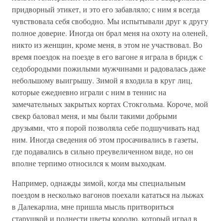
придворный этикет, и это его забавляло; с ним я всегда
чувствовала себя свободно. Мы испытывали друг к другу
полное доверие. Иногда он брал меня на охоту на оленей,
никто из женщин, кроме меня, в этом не участвовал. Во
время поездок на поезде в его вагоне я играла в бридж с
седобородыми пожилыми мужчинами и радовалась даже
небольшому выигрышу. Зимой я входила в круг лиц,
которые ежедневно играли с ним в теннис на
замечательных закрытых кортах Стокгольма. Короче, мой
свекр баловал меня, и мы были такими добрыми
друзьями, что я порой позволяла себе подшучивать над
ним. Иногда сведения об этом просачивались в газеты,
где подавались в сильно преувеличенном виде, но он
вполне терпимо относился к моим выходкам.
Например, однажды зимой, когда мы специальным
поездом в несколько вагонов поехали кататься на лыжах
в Далекарлиа, мне пришла мысль притвориться
старушкой и поднести цветы королю, который играл в