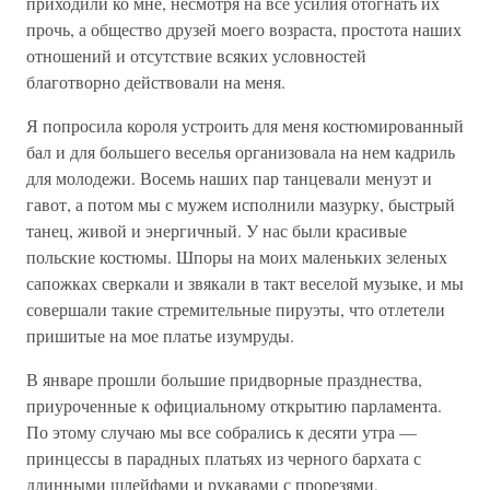
приходили ко мне, несмотря на все усилия отогнать их
прочь, а общество друзей моего возраста, простота наших
отношений и отсутствие всяких условностей
благотворно действовали на меня.
Я попросила короля устроить для меня костюмированный
бал и для большего веселья организовала на нем кадриль
для молодежи. Восемь наших пар танцевали менуэт и
гавот, а потом мы с мужем исполнили мазурку, быстрый
танец, живой и энергичный. У нас были красивые
польские костюмы. Шпоры на моих маленьких зеленых
сапожках сверкали и звякали в такт веселой музыке, и мы
совершали такие стремительные пируэты, что отлетели
пришитые на мое платье изумруды.
В январе прошли большие придворные празднества,
приуроченные к официальному открытию парламента.
По этому случаю мы все собрались к десяти утра —
принцессы в парадных платьях из черного бархата с
длинными шлейфами и рукавами с прорезями,