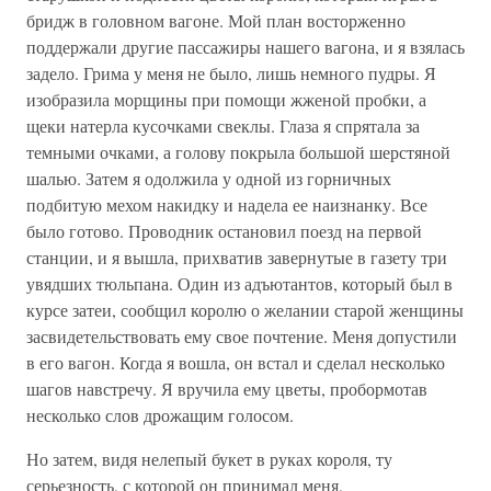
бридж в головном вагоне. Мой план восторженно
поддержали другие пассажиры нашего вагона, и я взялась
задело. Грима у меня не было, лишь немного пудры. Я
изобразила морщины при помощи жженой пробки, а
щеки натерла кусочками свеклы. Глаза я спрятала за
темными очками, а голову покрыла большой шерстяной
шалью. Затем я одолжила у одной из горничных
подбитую мехом накидку и надела ее наизнанку. Все
было готово. Проводник остановил поезд на первой
станции, и я вышла, прихватив завернутые в газету три
увядших тюльпана. Один из адъютантов, который был в
курсе затеи, сообщил королю о желании старой женщины
засвидетельствовать ему свое почтение. Меня допустили
в его вагон. Когда я вошла, он встал и сделал несколько
шагов навстречу. Я вручила ему цветы, пробормотав
несколько слов дрожащим голосом.
Но затем, видя нелепый букет в руках короля, ту
серьезность, с которой он принимал меня,