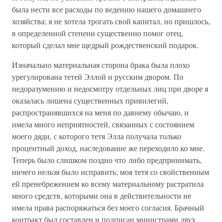
была нести все расходы по ведению нашего домашнего
хозяйства; я не хотела трогать свой капитал, но пришлось,
в определенной степени существенно помог отец,
который сделал мне щедрый рождественский подарок.
Изначально материальная сторона брака была плохо
урегулирована тетей Эллой и русским двором. По
недоразумению и недосмотру отдельных лиц при дворе я
оказалась лишена существенных привилегий,
распространявшихся на меня по давнему обычаю, и
имела много неприятностей, связанных с состоянием
моего дяди, с которого тетя Элла получала только
процентный доход, наследование же переходило ко мне.
Теперь было слишком поздно что либо предпринимать,
ничего нельзя было исправить; моя тетя со свойственным
ей пренебрежением ко всему материальному растратила
много средств, которыми она в действительности не
имела права распоряжаться без моего согласия. Брачный
контракт был составлен и подписан министрами двух