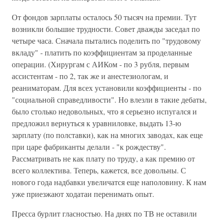
От фондов зарплаты осталось 50 тысяч на премии. Тут
возникли большие трудности. Совет дважды заседал по
четыре часа. Сначала пытались поделить по "трудовому
вкладу" - платить по коэффициентам за проделанные
операции. (Хирургам с АИКом - по 3 рубля, первым
ассистентам - по 2, так же и анестезиологам, и
реаниматорам. Для всех установили коэффициенты - по
"социальной справедливости". Но влезли в такие дебаты,
было столько недовольных, что я серьезно испугался и
предложил вернуться к уравниловке, выдать 13-ю
зарплату (по полставки), как на многих заводах, как еще
при царе фабриканты делали - "к рождеству".
Рассматривать не как плату по труду, а как премию от
всего коллектива. Теперь, кажется, все довольны. С
нового года надбавки увеличатся еще наполовину. К нам
уже приезжают ходатаи перенимать опыт.
Пресса бурлит гласностью. На днях по ТВ не оставили