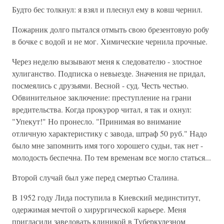
Будто бес толкнул: я взял и плеснул ему в ковш чернил.
Пожарник долго пытался отмыть свою брезентовую робу
в бочке с водой и не мог. Химические чернила прочные.
Через неделю вызывают меня к следователю - злостное
хулиганство. Подписка о невыезде. Значения не придал,
посмеялись с друзьями. Весной - суд. Честь честью.
Обвинительное заключение: преступление на грани
вредительства. Когда прокурор читал, я так и охнул:
"Упекут!" Но пронесло. "Принимая во внимание
отличную характеристику с завода, штраф 50 руб." Надо
было мне запомнить имя того хорошего судьи, так нет -
молодость беспечна. По тем временам все могло статься...
Второй случай был уже перед смертью Сталина.
В 1952 году Лида поступила в Киевский мединститут,
одержимая мечтой о хирургической карьере. Меня
пригласили заведовать клиникой в Туберкулезном