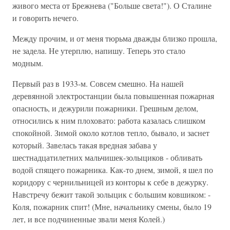
живого места от Брежнева ("Больше света!"). О Сталине
и говорить нечего.
Между прочим, и от меня тюрьма дважды близко прошла,
не задела. Не утерплю, напишу. Теперь это стало
модным.
Первый раз в 1933-м. Совсем смешно. На нашей
деревянной электростанции была повышенная пожарная
опасность, и дежурили пожарники. Грешным делом,
относились к ним плоховато: работа казалась слишком
спокойной. Зимой около котлов тепло, бывало, и заснет
который. Завелась такая вредная забава у
шестнадцатилетних мальчишек-золыциков - обливать
водой спящего пожарника. Как-то днем, зимой, я шел по
коридору с чернильницей из конторы к себе в дежурку.
Навстречу бежит такой золыцик с большим ковшиком: -
Коля, пожарник спит! (Мне, начальнику смены, было 19
лет, и все подчиненные звали меня Колей.)