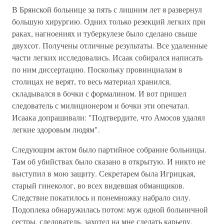
В Брянской больнице за пять с лишним лет я развернул
большую хирургию. Одних только резекций легких при
раках, нагноениях и туберкулезе было сделано свыше
двухсот. Получены отличные результаты. Все удаленные
части легких исследовались. Исаак собирался написать
по ним диссертацию. Поскольку провинциалам в
столицах не верят, то весь материал хранился,
складывался в бочки с формалином. И вот пришел
следователь с милиционером и бочки эти опечатал.
Исаака допрашивали: "Подтвердите, что Амосов удалял
легкие здоровым людям".
Следующим актом было партийное собрание больницы.
Там об убийствах было сказано в открытую. И никто не
выступил в мою защиту. Секретарем была Игрицкая,
старый гинеколог, во всех видевшая обманщиков.
Следствие покатилось и понемножку набрало силу.
Подоплека обнаружилась потом: муж одной больничной
сестры, следователь, захотел на мне сделать карьеру,