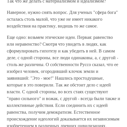
Так что же делать с материализмом и идеализмом?
Наверное, нужно снять вопрос. Для ученых "сфера бога"
осталась столь малой, что уже не имеет никакого
воздействия на практику, видишь то же самое.
Еще одно: возьмем этические идеи. Первая: равенство
или неравенство? Смотря что увидеть в людях, как
сформулировать гипотезу и как убедить в ней. В самом
деле, с одной стороны, все люди одинаковы, а, с другой -
столь же различны. О собственности Руссо сказал, что ее
изобрел человек, огородивший клочок земли и
заявивший: "Это - мое!" Нашлись простодушные,
которые в это поверили. Так же обстоит дело с идеей
власти. С одной стороны, во всех стаях существуют
"право сильного" и вожак, с другой - всегда были также и
коллективные действия. Если соединить их с идеей
равенства, получим демократизм. Естественное
происхождение идеологий доказывается их независимым
изобретением в различных древних цивилизациях.