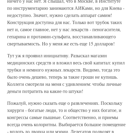
ничего у нас нет. Я слышал, что в Москве, в Институте
по инструментарию занимаются АИКами, но для Киева -
недоступно. Значит, нужно сделать аппарат самим!
Конструкция доступна для нас. Только вот трубок таких
нет и, самое главное, нет у нас лекарств - пеногасителя,
гепарина и протамин-сульфата, восстанавливающего
свертываемость. Но у меня же есть еще 15 долларов!
Тут уж я проявил инициативу. Разыскал магазин
медицинских средств и вложил весь свой капитал: купил
трубки и немного нужных лекарств. Видимо, тогда это
было очень дешево, теперь за такие гроши не купишь.
Коллеги смотрели на меня с удивлением: чтобы личные
деньги потратить на какие-то штуки!
Пожалуй, нужно сказать еще о развлечениях. Поскольку
хирурги - богатые люди, то и общество у них богатое, и
конгрессы самые пышные. Соответственно, и приемы
всегда очень колоритны. Выбирается большое помещение
- вплоть до дворца или мэрии. Делегатов подвозят в