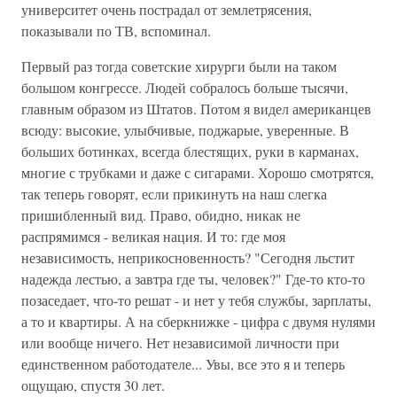
университет очень пострадал от землетрясения,
показывали по ТВ, вспоминал.
Первый раз тогда советские хирурги были на таком
большом конгрессе. Людей собралось больше тысячи,
главным образом из Штатов. Потом я видел американцев
всюду: высокие, улыбчивые, поджарые, уверенные. В
больших ботинках, всегда блестящих, руки в карманах,
многие с трубками и даже с сигарами. Хорошо смотрятся,
так теперь говорят, если прикинуть на наш слегка
пришибленный вид. Право, обидно, никак не
распрямимся - великая нация. И то: где моя
независимость, неприкосновенность? "Сегодня льстит
надежда лестью, а завтра где ты, человек?" Где-то кто-то
позаседает, что-то решат - и нет у тебя службы, зарплаты,
а то и квартиры. А на сберкнижке - цифра с двумя нулями
или вообще ничего. Нет независимой личности при
единственном работодателе... Увы, все это я и теперь
ощущаю, спустя 30 лет.