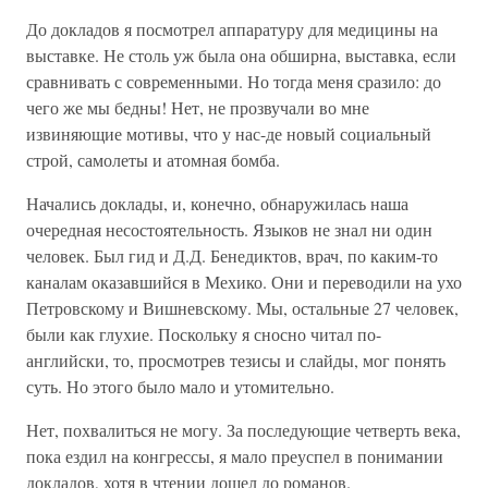
До докладов я посмотрел аппаратуру для медицины на
выставке. Не столь уж была она обширна, выставка, если
сравнивать с современными. Но тогда меня сразило: до
чего же мы бедны! Нет, не прозвучали во мне
извиняющие мотивы, что у нас-де новый социальный
строй, самолеты и атомная бомба.
Начались доклады, и, конечно, обнаружилась наша
очередная несостоятельность. Языков не знал ни один
человек. Был гид и Д.Д. Бенедиктов, врач, по каким-то
каналам оказавшийся в Мехико. Они и переводили на ухо
Петровскому и Вишневскому. Мы, остальные 27 человек,
были как глухие. Поскольку я сносно читал по-
английски, то, просмотрев тезисы и слайды, мог понять
суть. Но этого было мало и утомительно.
Нет, похвалиться не могу. За последующие четверть века,
пока ездил на конгрессы, я мало преуспел в понимании
докладов, хотя в чтении дошел до романов.