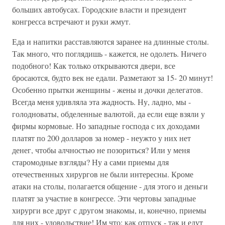
больших автобусах. Городские власти и президент
конгресса встречают и руки жмут.
Еда и напитки расставляются заранее на длинные столы.
Так много, что поглядишь - кажется, не одолеть. Ничего
подобного! Как только открываются двери, все
бросаются, будто век не едали. Разметают за 15- 20 минут!
Особенно прытки женщины - жены и дочки делегатов.
Всегда меня удивляла эта жадность. Ну, ладно, мы -
голодноваты, обделенные валютой, да если еще взяли у
фирмы кормовые. Но западные господа с их доходами
платят по 200 долларов за номер - неужто у них нет
денег, чтобы алчностью не позориться? Или у меня
старомодные взгляды? Ну а сами приемы для
отечественных хирургов не были интересны. Кроме
атаки на столы, полагается общение - для этого и деньги
платят за участие в конгрессе. Эти чертовы западные
хирурги все друг с другом знакомы, и, конечно, приемы
для них - удовольствие! Им что: как отпуск - так и едут