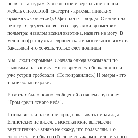
первых - антураж. Зал с лепкой и зеркальной стеной,
мебель с позолотой, скатерти - крахмал (никаких
бумажных салфеток!). Официанты - лорды! Столики на
четверых, двухэтажная ваза с фруктами, диаметром -
полметра: навалом всякая экзотика, назвать не могу. В
меню по-французски: европейская и мексиканская кухня.
Заказывай что хочешь, только счет подпиши.
Мы - люди скромные. Сначала блюда заказывали по
знакомым названиям. Но со временем обнахалились и
уже устриц требовали. (Не понравились.) И омары - это
такие большие раки.
В газетах было полно сообщений о нашем спутнике:
"Гром среди ясного неба".
Потом возили нас в пригород показывать пирамиды.
Египетских не видел, а мексиканские выглядели
внушительно. Однако не скажу, что подавляли. По
дороге туда и обратно (было очень жарко) видели много