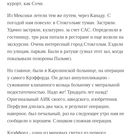
курорт, как Сочи.
Из Мексики летели тем же путем, через Канаду. С
погодой нам повезло: в Стокгольме туман. Застряли.
Удачно застряли, культурно, за счет САС. Определили в
гостиницу, три раза питали в ресторане и еще возили на
экскурсии. Очень интересный город Стокгольм. Ездили
по улицам, паркам. Были в ратуше (узнал этот зал, когда
показывали похороны Пальме).
Но главное, были в Каролинской больнице, на операции
у самого Крэффорда. Он делал аннулопликацию -
суживание клапанного кольца больному с митральной
недостаточностью. Надо же! Тридцать лет назад!
Оригинальный АИК своего, шведского, изобретения.
Перфузия длилась два часа, и результат операции,
наверное, был печальный, раз на следующее утро нам не
сообщили о хорошем. Слишком сложная операция.
Крэффорд - один из мировых светил из первого