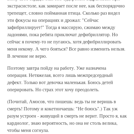
экстрасистоле, как замирает после нее, как беспорядочно
трепещет, словно пойманная птица. Сколько раз видел
эти фокусы на операциях и дрожал: "Сейчас
зафибриллирует!" Тогда я массирую, сжимаю между
ладонями, пока ребята приключат дефибриллятор. Но
сейчас я почему-то не пугаюсь, хотя дефибриллировать
меня некому. А чего бояться? Все равно изменить нельзя.
В лечение не верю.
Поэтому завтра пойду на работу. Уже назначена
операция. Нетяжелая, всего лишь межпредсердный
дефект. Только вот девочка маленькая. Боюсь детей
оперировать. Но страх этот хочу преодолеть.
(Почитай, Амосов, что пишешь: ведь ты не веришь в
смерть! Потому и кокетничаешь: "Не боюсь".) Так уж
разум устроен - живущий в смерть не верит. Просто я, как
кардиолог, знаю вероятность, но она не столь велика,
чтобы меня согнула.