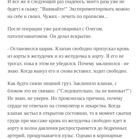
И все же в следующий раз (надеюсь, моего раза уже не
будет) я скажу: "Вшивайте!" Экспериментировать можно
на себе и своих. Чужих - лечить по прописям...
После операции уже разговаривал с Олегом,
патологоанатомом. Он делал вскрытие.
- Остановился шарик. Клапан свободно пропускал кровь
из аорты в желудочек и из желудочка в аорту. Я его не
трогал, пока в этом не убедился. Почему заклинился - не
знаю. Когда вынул его и снова вставил, ходит свободно.
Как будто сняли лишний груз. Заклинило клапан, с
блоком это не связано. ("Следовательно, ты не виноват?")
Не знаю, не уверен. Но прояснилась причина, почему
сердце не отвечало на стимулятор и лекарства. Когда
клапан застыл в открытом состоянии, то в момент сжатия
груди при массаже кровь из желудочка свободно идет в
аорту и волна давления распространяется до бедренных
артерий, прощупывается пульс. Однако в коронарные