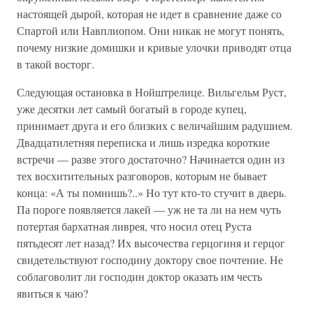
настоящей дырой, которая не идет в сравнение даже со
Спартой или Навплиопом. Они никак не могут понять,
почему низкие домишки и кривые улочки приводят отца
в такой восторг.
Следующая остановка в Нойштрелице. Вильгельм Руст,
уже десятки лет самый богатый в городе купец,
принимает друга и его близких с величайшим радушием.
Двадцатилетняя переписка и лишь изредка короткие
встречи — разве этого достаточно? Начинается один из
тех восхитительных разговоров, которым не бывает
конца: «А ты помнишь?..» Но тут кто-то стучит в дверь.
Па пороге появляется лакей — уж не та ли на нем чуть
потертая бархатная ливрея, что носил отец Руста
пятьдесят лет назад? Их высочества герцогиня и герцог
свидетельствуют господину доктору свое почтение. Не
соблаговолит ли господин доктор оказать им честь
явиться к чаю?