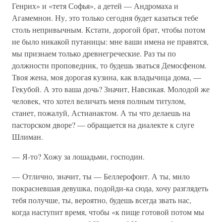
Генрих» и «тетя Софья», а детей — Андромаха и
Агамемнон. Ну, это только сегодня будет казаться тебе
столь непривычным. Кстати, дорогой брат, чтобы потом
ие было никакой путаницы: мне ваши имена не правятся,
мы признаем только древнегреческие. Раз ты по
должности проповедник, то будешь зваться Демосфеном.
Твоя жена, моя дорогая кузина, как владычица дома, —
Гекубой. А это ваша дочь? Значит, Навсикая. Молодой же
человек, что хотел величать меня полным титулом,
станет, пожалуй, Астианактом. А ты что делаешь на
пасторском дворе? — обращается на диалекте к слуге
Шлиман.
— Я-то? Хожу за лошадьми, господин.
— Отлично, значит, ты — Беллерофонт. А ты, мило
покрасневшая девушка, подойди-ка сюда, хочу разглядеть
тебя получше, ты, вероятно, будешь всегда звать нас,
когда наступит время, чтобы «к пище готовой потом мы