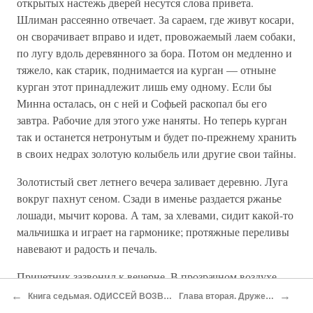
открытых настежь дверей несутся слова привета.
Шлиман рассеянно отвечает. За сараем, где живут косари,
он сворачивает вправо и идет, провожаемый лаем собаки,
по лугу вдоль деревянного за бора. Потом он медленно и
тяжело, как старик, поднимается иа курган — отныне
курган этот принадлежит лишь ему одному. Если бы
Минна осталась, он с ней и Софьей раскопал бы его
завтра. Рабочие для этого уже наняты. Но теперь курган
так и останется нетронутым и будет по-прежнему хранить
в своих недрах золотую колыбель или другие свои тайны.
Золотистый свет летнего вечера заливает деревню. Луга
вокруг пахнут сеном. Сзади в именье раздается ржанье
лошади, мычит корова. А там, за хлевами, сидит какой-то
мальчишка и играет на гармонике; протяжные переливы
навевают и радость и печаль.
Причетник зазвонил к вечерне. В прозрачном воздухе
медленно плывет благовест, замирая вдали.
←
→
Книга седьмая. ОДИССЕЙ ВОЗВРАЩАЕТСЯ ДОМОЙ
Глава вторая. Дружественный Эол