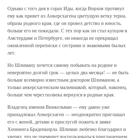
Однако с того дня в горах Иды, когда Вирхов протянул
ему как привет из Анкерсхагена цветущую ветку терна,
образы родного края, где он провел детство и юность,
больше его не покидали. С тех пор как он стал купцом в
Амстердаме и Петербурге, он никогда не прекращал
оживленной переписки с сестрами и знакомыми былых
лет.
Но Шлиману хочется самому побывать на родине и
невероятно долгий срок — целых два месяца! — не быть
больше всемирно известным доктором Шлиманом, а
только анкерсхагенским мальчишкой, который, наконец,
больше чем через полвека вернулся в родные края.
Владелец имения Винкельман — ему давно уже
принадлежал Анкерсхагеи — неоднократно приглашал
его с женой, детьми и прислугой пожить в замке
Хеннинга Браденкирла. Шлиман любезно благодарил и
уверял, что не преминет воспользоваться приглашением.