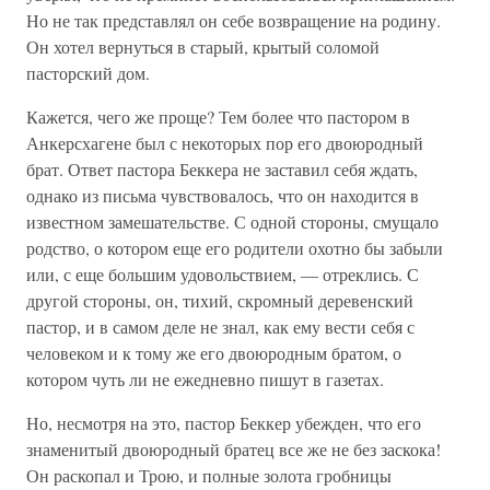
Но не так представлял он себе возвращение на родину.
Он хотел вернуться в старый, крытый соломой
пасторский дом.
Кажется, чего же проще? Тем более что пастором в
Анкерсхагене был с некоторых пор его двоюродный
брат. Ответ пастора Беккера не заставил себя ждать,
однако из письма чувствовалось, что он находится в
известном замешательстве. С одной стороны, смущало
родство, о котором еще его родители охотно бы забыли
или, с еще большим удовольствием, — отреклись. С
другой стороны, он, тихий, скромный деревенский
пастор, и в самом деле не знал, как ему вести себя с
человеком и к тому же его двоюродным братом, о
котором чуть ли не ежедневно пишут в газетах.
Но, несмотря на это, пастор Беккер убежден, что его
знаменитый двоюродный братец все же не без заскока!
Он раскопал и Трою, и полные золота гробницы