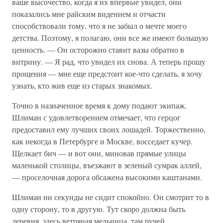
ваше высочество, когда я их впервые увидел, они
показались мне райским видением и отчасти
способствовали тому, что я не забыл о мечте моего
детства. Поэтому, я полагаю, они все же имеют большую
ценность. — Он осторожно ставит вазы обратно в
витрину. — Я рад, что увидел их снова. А теперь прошу
прощения — мне еще предстоит кое-что сделать, я хочу
узнать, кто жив еще из старых знакомых.
Точно в назначенное время к дому подают экипаж.
Шлиман с удовлетворением отмечает, что герцог
предоставил ему лучших своих лошадей. Торжественно,
как некогда в Петербурге и Москве, восседает кучер.
Щелкает бич — и вот они, миновав прямые улицы
маленькой столицы, въезжают в зеленый сумрак аллей,
— проселочная дорога обсажена высокими каштанами.
Шлиман ни секунды не сидит спокойно. Он смотрит то в
одну сторону, то в другую. Тут скоро должна быть
деревня, здесь ветряная мельница, там ручей...