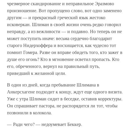
чрезмерное скандирование и неправильное Эразмово
произношение. Вот пропущено слово, вот одно заменено
другим — и прекрасный греческий язык жестоко
исковеркан. Шлиман в своей жизни очень редко говорил
неправду, а из вежливости — и подавно. Но теперь он не
может поступить иначе: весьма сердечно благодарит
старого Нидерхоффера и восхищается, как чудесно тот
помнит Гомера. Разве он вправе обидеть того, кто зажег в
душе его огонь? Кто в мгновение осветил пропасть. Кто
его, обреченного, вернул на правильный путь,
приведший к желанной цели.
В один из дней, когда пребывание Шлимана в
Анкерсхагене подходит к концу, ждут еще одного визита.
Уже с утра Шлиман сидит в беседке, оставив корректуры.
Он спрашивает пастора, не распорядится ли тот, чтобы
позвонили в колокола.
— Ради чего? — недоумевает Беккер.