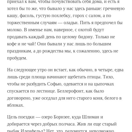
приехал к вам, чтобы почувствовать себя дома, и есть я
хотел бы то же, что бывало у нас здесь раньше: гречневую
кашу, фасоль, густую похлебку, горох с салом, а по
торжественным случаям — оладьи. Пить я предпочел бы
молоко. В именье нам, наверное, с охотой будут
продавать каждый день по целому бидону. Только не
кофе и не чай! Они бывали у нас лишь по большим
праздникам, а до рождества мы, к сожалению, здесь не
пробудем.
На следующее утро он встает, как обычно, в четыре, едва
лишь среди плюща начинают щебетать птицы. Тихо,
чтобы не разбудить Софью, одевается и на цыпочках
спускается по лестнице. Беллерофонт, как было
договорено, уже оседлал для него старого коня, белого в
яблоках.
Цель поездки — озеро Борнзее, куда Шлиман и
добирается через добрых полчаса. Жив ли еще старый
рыбак Иленфельд? Нет, это, разумеется, невозможно.