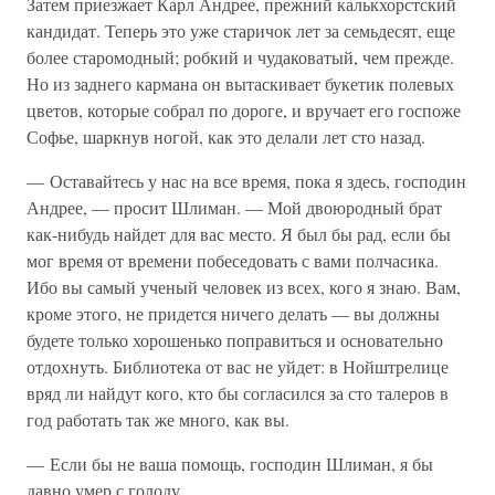
Затем приезжает Карл Андрее, прежний калькхорстский
кандидат. Теперь это уже старичок лет за семьдесят, еще
более старомодный; робкий и чудаковатый, чем прежде.
Но из заднего кармана он вытаскивает букетик полевых
цветов, которые собрал по дороге, и вручает его госпоже
Софье, шаркнув ногой, как это делали лет сто назад.
— Оставайтесь у нас на все время, пока я здесь, господин
Андрее, — просит Шлиман. — Мой двоюродный брат
как-нибудь найдет для вас место. Я был бы рад, если бы
мог время от времени побеседовать с вами полчасика.
Ибо вы самый ученый человек из всех, кого я знаю. Вам,
кроме этого, не придется ничего делать — вы должны
будете только хорошенько поправиться и основательно
отдохнуть. Библиотека от вас не уйдет: в Нойштрелице
вряд ли найдут кого, кто бы согласился за сто талеров в
год работать так же много, как вы.
— Если бы не ваша помощь, господин Шлиман, я бы
давно умер с голоду.