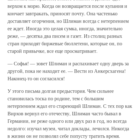
верхом к морю. Когда он возвращается после купания и
кончает завтракать, приносят почту. Она частенько
доставляет огорчения, но Шлиман всегда с нетерпением
ее ждет. Иногда это целая сумка, иногда, значительно
реже, — десятка два писем и газет. Из столиц разных
стран приходят биржевые бюллетени, которые он, по
старой привычке, все еще просматривает.
— Софья! — зовет Шлиман и распахивает одну дверь за
другой, пока не находит ее. — Вести из Анкерсхагена!
Наконец-то он согласился!
У этого письма долгая предыстория. Чем сильнее
становилась тоска по родине, тем с большим
нетерпением ждал его стареющий Шлиман. С тех пор как
Вирхов вернул его отечеству, Шлиман часто бывал в
Германии, не реже одного или двух раз в год, но всегда
недолго: изучал музеи, читал доклады, лечился. Никогда
в жизни он не позволял себе попусту тратить время.