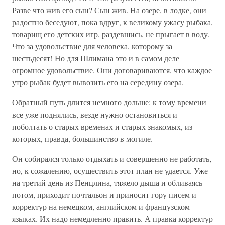
Разве что жив его сын? Сын жив. На озере, в лодке, они
радостно беседуют, пока вдруг, к великому ужасу рыбака,
товарищ его детских игр, раздевшись, не прыгает в воду.
Что за удовольствие для человека, которому за
шестьдесят! Но для Шлимана это и в самом деле
огромное удовольствие. Они договариваются, что каждое
утро рыбак будет вывозить его на середину озера.
Обратный путь длится немного дольше: к тому времени
все уже поднялись, везде нужно остановиться и
поболтать о старых временах и старых знакомых, из
которых, правда, большинство в могиле.
Он собирался только отдыхать и совершенно не работать,
но, к сожалению, осуществить этот план не удается. Уже
на третий день из Пенцлина, тяжело дыша и обливаясь
потом, приходит почтальон и приносит гору писем и
корректур на немецком, английском и французском
языках. Их надо немедленно править. А правка корректур