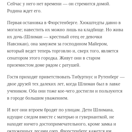
Сейчас у него нет времени — он стремится домой.
Родина ждет его.
Первая остановка в Фюрстенберге. Хюкштедты давно в
могиле; навестить их можно лишь на кладбище. Но жива
их дочь (Шлиман — крестный отец ее девочки
Навсикаи), она замужем за господином Майером,
который ведет теперь торговлю и, сверх того, является
сенатором этого городка. Живут они в старом
приземистом доме рядом с ратушей.
Гостя приходят приветствовать Тибуртиус и Рутенберг —
двое друзей тех далеких лет, когда Шлиман был в лавке
учеником. Оба они тоже кое-чего достигли и пользуются
в городе большим уважением.
И вот они втроем бродят по улицам. Дети Шлимана,
идущие следом вместе с матерью и гувернанткой, не
находят ничего достопримечательного, кроме замка и
окруженных лесами озер. Фюрстенберг кажется им