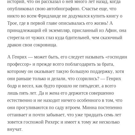
историй, что он рассказал о ней много лет назад, когда
опубликовал свою автобиографию. Счастье еще, что
никто во всем Фридланде не додумался купить книгу о
Трое, где в первой главе описывалась его жизнь! А
принадлежащий ей экземпляр, присланный из Афин, она
стерегла от чужих глаз куда бдительней, чем сказочный
дракон свои сокровища.
А Генрих — может быть, его следует называть «господин
профессор» и прежде всего поблагодарить за брата,
которому он оказывает такую большую поддержку, хотя
они раньше только и делали, что ссорились? — Генрих
бодр и весел, как будто прошло не пятьдесят, а всего
лишь пять лет. Да и жена его держится совершенно
естественно и не находит ничего особенного в том, что
они прогуливаются по саду втроем. Минна постепенно
оттаивает и почти забывает, что уже тридцать семь лет
зовется госпожой Рихерс и имеет к тому же несколько
внучат.