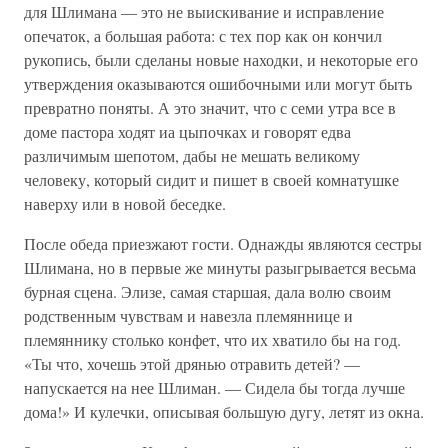
для Шлимана — это не выискивание и исправление
опечаток, а большая работа: с тех пор как он кончил
рукопись, были сделаны новые находки, и некоторые его
утверждения оказываются ошибочными или могут быть
превратно поняты. А это значит, что с семи утра все в
доме пастора ходят иа цыпочках и говорят едва
различимым шепотом, дабы не мешать великому
человеку, который сидит и пишет в своей комнатушке
наверху или в новой беседке.
После обеда приезжают гости. Однажды являются сестры
Шлимана, но в первые же минуты разыгрывается весьма
бурная сцена. Элизе, самая старшая, дала волю своим
родственным чувствам и навезла племяннице и
племяннику столько конфет, что их хватило бы на год.
«Ты что, хочешь этой дрянью отравить детей? —
напускается на нее Шлиман. — Сидела бы тогда лучше
дома!» И кулечки, описывая большую дугу, летят из окна.