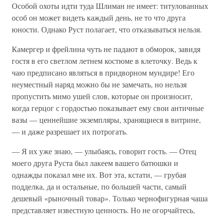
Особой охоты идти туда Шлиман не имеет: титулованных
особ он может видеть каждый день, не то что друга
юности. Однако Руст полагает, что отказываться нельзя.
Камергер и фрейлина чуть не падают в обморок, завидя
гостя в его светлом летнем костюме в клеточку. Ведь к
чаю предписано являться в придворном мундире! Его
неуместный наряд можно бы не замечать, но нельзя
пропустить мимо ушей слов, которые он произносит,
когда герцог с гордостью показывает ему свои античные
вазы — ценнейшие экземпляры, хранящиеся в витрине,
— и даже разрешает их потрогать.
— Я их уже знаю, — улыбаясь, говорит гость. — Отец
моего друга Руста был лакеем вашего батюшки и
однажды показал мне их. Вот эта, кстати, — грубая
подделка, да и остальные, по большей части, самый
дешевый «рыночный товар». Только чернофигурная чаша
представляет известную ценность. Но не огорчайтесь,