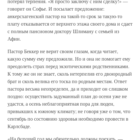
потерял терпения. «Я просто заключу с ним сделку!» —
говорит он Софье. И посылает предложение:
анкерсхагенский пастор на такой-то срок за такую-то
плату отказывается от верхнего этажа своего дома и сдает
с полным пансионом доктору Шлиману с семьей из
Афин.
Пастор Беккер не верит своим глазам, когда читает,
какую сумму ему предложили. Но и она не помогает ему
преодолеть страх перед экзотическими родственниками.
К тому же он не знает, сколь нетерпелив его двоюродный
брат и сколь велика его тоска по родным местам. Ответ
пастора весьма неопределен, да и приходит он слишком
поздно: осуществить задуманный план до осени уже не
удастся, а осень неблагоприятная пора для люден,
привыкших к южному климату; не говоря уже о том, что
сентябрь по состоянию здоровья необходимо провести в
Карлсбаде.
«На будущий год мы обязательно должны поехать, —