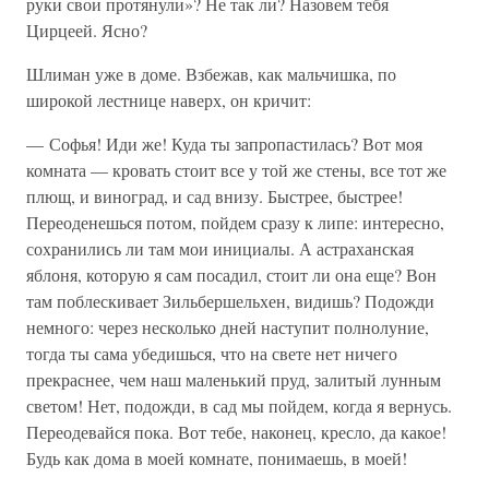
руки свои протянули»? Не так ли? Назовем тебя
Цирцеей. Ясно?
Шлиман уже в доме. Взбежав, как мальчишка, по
широкой лестнице наверх, он кричит:
— Софья! Иди же! Куда ты запропастилась? Вот моя
комната — кровать стоит все у той же стены, все тот же
плющ, и виноград, и сад внизу. Быстрее, быстрее!
Переоденешься потом, пойдем сразу к липе: интересно,
сохранились ли там мои инициалы. А астраханская
яблоня, которую я сам посадил, стоит ли она еще? Вон
там поблескивает Зильбершельхен, видишь? Подожди
немного: через несколько дней наступит полнолуние,
тогда ты сама убедишься, что на свете нет ничего
прекраснее, чем наш маленький пруд, залитый лунным
светом! Нет, подожди, в сад мы пойдем, когда я вернусь.
Переодевайся пока. Вот тебе, наконец, кресло, да какое!
Будь как дома в моей комнате, понимаешь, в моей!