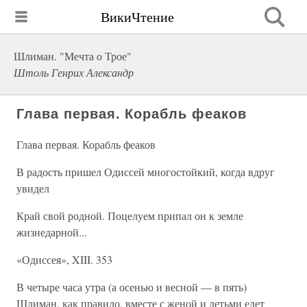
ВикиЧтение
Шлиман. "Мечта о Трое"
Штоль Генрих Александр
Глава первая. Корабль феаков
Глава первая. Корабль феаков
В радость пришел Одиссей многостойкий, когда вдруг
увидел
Край свой родной. Поцелуем припал он к земле
жизнедарной...
«Одиссея», XIII. 353
В четыре часа утра (а осенью и весной — в пять)
Шлиман, как правило, вместе с женой и детьми едет