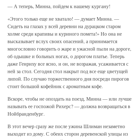
— А теперь, Минна, пойдем к нашему кургану!
«Этого только еще не хватало! — думает Минна. —
Сидеть на глазах у всей деревни на дурацком старом
холме среди крапивы и куриного помета!» Но она не
высказывает вслух своих опасений, а принимается
многословно говорить о жаре и ужасной пыли на дороге,
об одышке и больных ногах, о дорогом платье. Теперь
даже Генриху все ясно, и он, не возражая, усаживается с
ней за стол. Сегодня стол накрыт под все еще цветущей
липой. По случаю торжественного дня посреди пирогов
стоит большой кофейник с ароматным кофе.
Вскоре, чтобы не опоздать на поезд, Минна — или лучше
называть ее госпожой Рихерс? — должна возвращаться в
Нойбранденбург.
В этот вечер сразу же после ужина Шлиман незаметно
выходит из дому. С обеих сторон деревенской улицы из