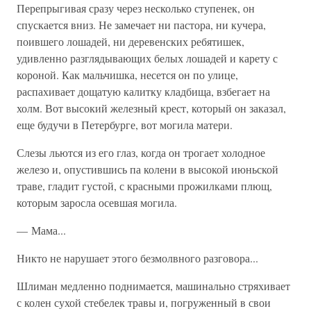
Перепрыгивая сразу через несколько ступенек, он
спускается вниз. Не замечает ни пастора, ни кучера,
поившего лошадей, ни деревенских ребятишек,
удивленно разглядывающих белых лошадей и карету с
короной. Как мальчишка, несется он по улице,
распахивает дощатую калитку кладбища, взбегает на
холм. Вот высокий железный крест, который он заказал,
еще будучи в Петербурге, вот могила матери.
Слезы льются из его глаз, когда он трогает холодное
железо и, опустившись па колени в высокой июньской
траве, гладит густой, с красными прожилками плющ,
которым заросла осевшая могила.
— Мама...
Никто не нарушает этого безмолвного разговора...
Шлиман медленно поднимается, машинально стряхивает
с колен сухой стебелек травы и, погруженный в свои