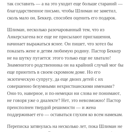
так составить — а на это уходит еще больше стараний —
благодарственное письмо, чтобы Шлиман не заметил,
сколь мало он, Беккер, способен оценить его подарок.
Шлиман, несколько разочарованный тем, что из
Анкерсхагена все еще не присылают приглашения,
начинает выражаться яснее. Он пишет, что хотел бы
показать жене и детям любимую родину. Пастор Беккер
не на шутку пугается: этого только еще не хватало!
Знаменитого родственника он на крайний случай мог бы
еще приютить в своем скромном доме. Но его
экзотическую супругу, да еще двоих детей с их
совершенно безумными нехристианскими именами?
Они-то, наверное, и по-немецки ни слова не понимают,
не говоря уже о диалекте? Нет, это невозможно! Пастор
преисполнен твердой решимости — и жена
поддерживает его — оставаться глухим ко всем намекам.
Переписка затянулась на несколько лет, пока Шлиман не