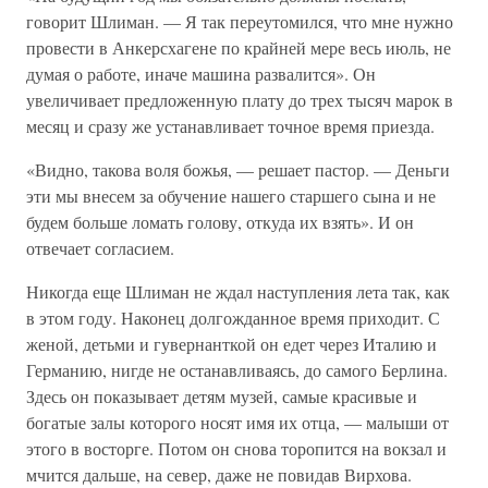
говорит Шлиман. — Я так переутомился, что мне нужно
провести в Анкерсхагене по крайней мере весь июль, не
думая о работе, иначе машина развалится». Он
увеличивает предложенную плату до трех тысяч марок в
месяц и сразу же устанавливает точное время приезда.
«Видно, такова воля божья, — решает пастор. — Деньги
эти мы внесем за обучение нашего старшего сына и не
будем больше ломать голову, откуда их взять». И он
отвечает согласием.
Никогда еще Шлиман не ждал наступления лета так, как
в этом году. Наконец долгожданное время приходит. С
женой, детьми и гувернанткой он едет через Италию и
Германию, нигде не останавливаясь, до самого Берлина.
Здесь он показывает детям музей, самые красивые и
богатые залы которого носят имя их отца, — малыши от
этого в восторге. Потом он снова торопится на вокзал и
мчится дальше, на север, даже не повидав Вирхова.