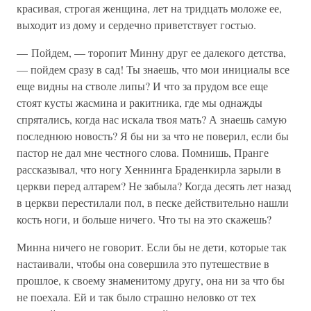
красивая, строгая женщина, лет на тридцать моложе ее,
выходит из дому и сердечно приветствует гостью.
— Пойдем, — торопит Минну друг ее далекого детства,
— пойдем сразу в сад! Ты знаешь, что мои инициалы все
еще видны на стволе липы? И что за прудом все еще
стоят кусты жасмина и ракитника, где мы однажды
спрятались, когда нас искала твоя мать? А знаешь самую
последнюю новость? Я бы ни за что не поверил, если бы
пастор не дал мне честного слова. Помнишь, Пранге
рассказывал, что ногу Хеннинга Браденкирла зарыли в
церкви перед алтарем? Не забыла? Когда десять лет назад
в церкви перестилали пол, в песке действительно нашли
кость ноги, и больше ничего. Что ты на это скажешь?
Минна ничего не говорит. Если бы не дети, которые так
настаивали, чтобы она совершила это путешествие в
прошлое, к своему знаменитому другу, она ни за что бы
не поехала. Ей и так было страшно неловко от тех