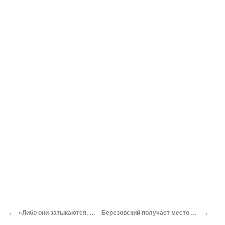
←
→
«Либо они затыкаются, либо посажу»
Березовский получает место в правительстве