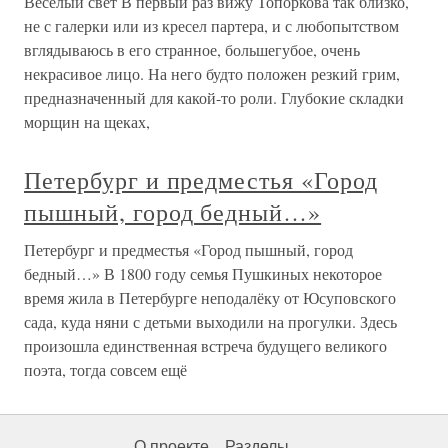
Веселый свет В первый раз вижу Топоркова так близко,
не с галерки или из кресел партера, и с любопытством
вглядываюсь в его странное, большегубое, очень
некрасивое лицо. На него будто положен резкий грим,
предназначенный для какой-то роли. Глубокие складки
морщин на щеках,
Петербург и предместья «Город
пышный, город бедный…»
Петербург и предместья «Город пышный, город
бедный…» В 1800 году семья Пушкиных некоторое
время жила в Петербурге неподалёку от Юсуповского
сада, куда няни с детьми выходили на прогулки. Здесь
произошла единственная встреча будущего великого
поэта, тогда совсем ещё
О проекте
Разделы