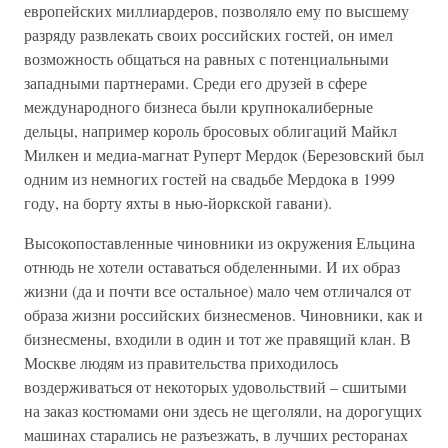
европейских миллиардеров, позволяло ему по высшему
разряду развлекать своих российских гостей, он имел
возможность общаться на равных с потенциальными
западными партнерами. Среди его друзей в сфере
международного бизнеса были крупнокалиберные
дельцы, например король бросовых облигаций Майкл
Милкен и медиа-магнат Руперт Мердок (Березовский был
одним из немногих гостей на свадьбе Мердока в 1999
году, на борту яхты в нью-йоркской гавани).
Высокопоставленные чиновники из окружения Ельцина
отнюдь не хотели оставаться обделенными. И их образ
жизни (да и почти все остальное) мало чем отличался от
образа жизни российских бизнесменов. Чиновники, как и
бизнесмены, входили в один и тот же правящий клан. В
Москве людям из правительства приходилось
воздерживаться от некоторых удовольствий – сшитыми
на заказ костюмами они здесь не щеголяли, на дорогущих
машинах старались не разъезжать, в лучших ресторанах