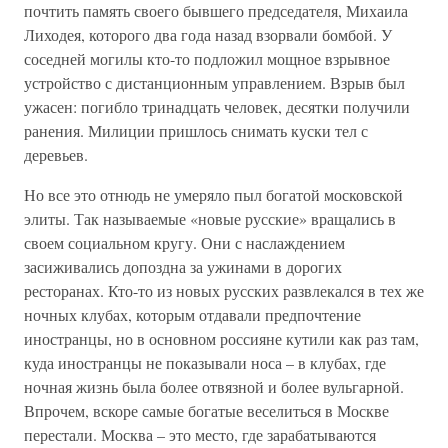
почтить память своего бывшего председателя, Михаила
Лиходея, которого два года назад взорвали бомбой. У
соседней могилы кто-то подложил мощное взрывное
устройство с дистанционным управлением. Взрыв был
ужасен: погибло тринадцать человек, десятки получили
ранения. Милиции пришлось снимать куски тел с
деревьев.
Но все это отнюдь не умеряло пыл богатой московской
элиты. Так называемые «новые русские» вращались в
своем социальном кругу. Они с наслаждением
засиживались допоздна за ужинами в дорогих
ресторанах. Кто-то из новых русских развлекался в тех же
ночных клубах, которым отдавали предпочтение
иностранцы, но в основном россияне кутили как раз там,
куда иностранцы не показывали носа – в клубах, где
ночная жизнь была более отвязной и более вульгарной.
Впрочем, вскоре самые богатые веселиться в Москве
перестали. Москва – это место, где зарабатываются