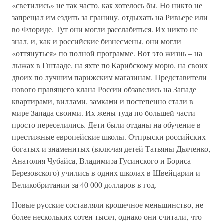
«светились» не так часто, как хотелось бы. Но никто не
запрещал им ездить за границу, отдыхать на Ривьере или
во Флориде. Тут они могли расслабиться. Их никто не
знал, и, как и российские бизнесмены, они могли
«оттянуться» по полной программе. Вот это жизнь – на
лыжах в Гштааде, на яхте по Карибскому морю, на своих
двоих по лучшим парижским магазинам. Представители
нового правящего клана России обзавелись на Западе
квартирами, виллами, замками и постепенно стали в
мире Запада своими. Их жены туда по большей части
просто переселились. Дети были отданы на обучение в
престижные европейские школы. Отпрыски российских
богатых и знаменитых (включая детей Татьяны Дьяченко,
Анатолия Чубайса, Владимира Гусинского и Бориса
Березовского) учились в одних школах в Швейцарии и
Велико­британии за 40 000 долларов в год.
Новые русские составляли крошечное меньшинство, не
более нескольких сотен тысяч, однако они считали, что