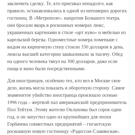
заключить сделку. Те, кто приезжал ненадолго, как
правило, останавливались в одной из непомерно дорогих
гостиниц. В «Метрополе», напротив Большого театра,
они бросали якорь в роскошных номерах люкс,
украшенных картинами в стиле «арт нуво» и мебелью из
карельской березы. Одноместные номера поменьше с
видом на кирпичную стену стоили 330 долларов в день,
люксы высшей категории зашкаливали за тысячу. Обед
на одного человека тянул на 300 долларов, даже если
пища и вино были посредственными.
Для иностранцев, особенно тех, кто вел в Москве свое
дело, жизнь могла показать и оборотную сторону. Самое
знаменитое убийство иностранца произошло осенью
1996 года – жертвой пал американский предприниматель
Пол Тейтум. Этому жителю Оклахомы был сорок один
год, и он запустил одно из крупнейших для эпохи
Горбачева совместных предприятий – гигантскую
роскошную новую гостиницу «Рэдиссон-Славянская».