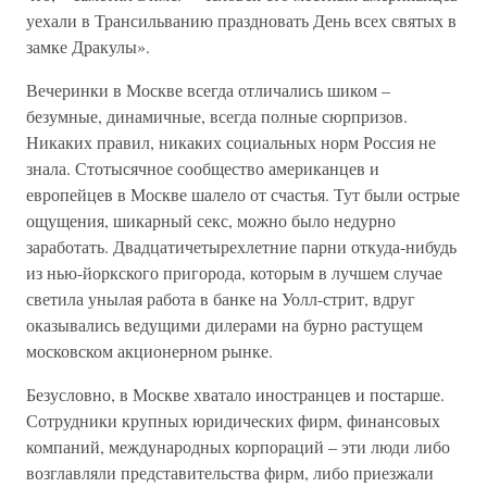
уехали в Трансильванию праздновать День всех святых в
замке Дракулы».
Вечеринки в Москве всегда отличались шиком –
безумные, динамичные, всегда полные сюрпризов.
Никаких правил, никаких социальных норм Россия не
знала. Стотысячное сообщество американцев и
европейцев в Москве шалело от счастья. Тут были острые
ощущения, шикарный секс, можно было недурно
заработать. Двадцатичетырехлетние парни откуда-нибудь
из нью-йоркского пригорода, которым в лучшем случае
светила унылая работа в банке на Уолл-стрит, вдруг
оказывались ведущими дилерами на бурно растущем
московском акционерном рынке.
Безусловно, в Москве хватало иностранцев и постарше.
Сотрудники крупных юридических фирм, финансовых
компаний, международных корпораций – эти люди либо
возглавляли представительства фирм, либо приезжали