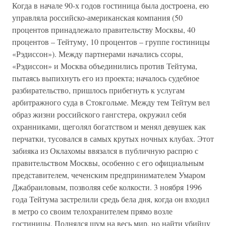
Когда в начале 90-х годов гостиница была достроена, ею
управляла российско-американская компания (50
процентов принадлежало правительству Москвы, 40
процентов – Тейтуму, 10 процентов – группе гостиницы
«Рэдиссон»). Между партнерами начались ссоры,
«Рэдиссон» и Москва объединились против Тейтума,
пытаясь выпихнуть его из проекта; началось судебное
разбирательство, пришлось прибегнуть к услугам
арбитражного суда в Стокгольме. Между тем Тейтум вел
образ жизни российского гангстера, окружил себя
охранниками, щеголял богатством и менял девушек как
перчатки, тусовался в самых крутых ночных клубах. Этот
забияка из Оклахомы ввязался в публичную распрю с
правительством Москвы, особенно с его официальным
представителем, чеченским предпринимателем Умаром
Джабраиловым, позволяя себе колкости. 3 ноября 1996
года Тейтума застрелили средь бела дня, когда он входил
в метро со своим телохранителем прямо возле
гостиницы. Поднялся шум на весь мир, но найти убийцу