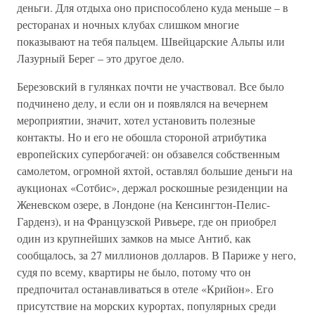
деньги. Для отдыха оно приспособлено куда меньше – в
ресторанах и ночных клубах слишком многие
показывают на тебя пальцем. Швейцарские Альпы или
Лазурный Берег – это другое дело.
Березовский в гулянках почти не участвовал. Все было
подчинено делу, и если он и появлялся на вечернем
мероприятии, значит, хотел установить полезные
контакты. Но и его не обошла стороной атрибутика
европейских супербогачей: он обзавелся собственным
самолетом, огромной яхтой, оставлял большие деньги на
аукционах «Сотбис», держал роскошные резиденции на
Женевском озере, в Лондоне (на Кенсингтон-Пелис-
Гарденз), и на Французской Ривьере, где он приобрел
один из крупнейших замков на мысе Антиб, как
сообщалось, за 27 миллионов долларов. В Париже у него,
судя по всему, квартиры не было, потому что он
предпочитал останавливаться в отеле «Крийон». Его
присутствие на морских курортах, популярных среди