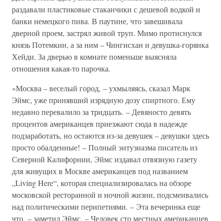
раздавали пластиковые стаканчики с дешевой водкой и
банки немецкого пива. В паутине, что завешивала
дверной проем, застрял живой труп. Мимо протиснулся
князь Потемкин, а за ним – Чингисхан и девушка-горянка
Хейди. За дверью в комнате поменьше выясняла
отношения какая-то парочка.
«Москва – веселый город, – ухмыляясь, сказал Марк
Эймс, уже принявший изрядную дозу спиртного. Ему
недавно перевалило за тридцать. – Девяносто девять
процентов американцев приезжают сюда в надежде
подзаработать, но остаются из-за девушек – девушки здесь
просто обалденные! – Полный энтузиазма писатель из
Северной Калифорнии, Эймс издавал отвязную газету
для живущих в Москве американцев под названием
„Living Here“, которая специализировалась на обзоре
московской ресторанной и ночной жизни, подсмеивались
над политическими перипетиями. – Эта вечеринка еще
что, – заметил Эймс. – Человек сто местных американцев