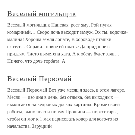
Веселый могильщик
Веселый могильщик Напевая, роет яму, Рой пугая
комариный… Скоро дочь выходит замуж, Эх ты, водочка-
малина! Хороша земля лопате, В хороводе пташки
скачут… Справил новое ей платье Да приданое в
придачу. Чисто выметена хата, А к обеду будет заяц…
Ничего, что дочь горбата, А
Веселый Первомай
Веселый Первомай Вот уже месяц я здесь, в этом лагере.
Месяц — изо дня в день, без отдыха, без выходных —
выжигаю я на кедровых досках картины. Кроме своей
работы, выполняю и норму Прошина — портсигары,
чтобы он мог к 1 мая нарисовать ковер для кого-то из
начальства. Заруцкий