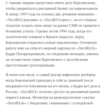
С такими людьми предстояло иметь дело Березовскому,
чтобы прорваться в рекламный бизнес на первом канале.
К концу 1993 года он основал две дочерние компании –
«ЛогоВАЗ-реклама» и «ЛогоВАЗ-пресс», но его первые
попытки создать свою нишу на рынке СМИ не привели к
большому успеху. Однако летом 1994 года, когда его
политическое влияние в Кремле выросло, перед
Березовским открылись новые перспективы. Основную
работу взял на себя его верный партнер по «ЛогоВАЗу»
Бадри Патаркацишвили, по сведениям милиции, именно
он осуществлял связи Березовского с российскими
преступными группировками.
В июне или июле, в самый разгар мафиозных разборок,
когда Березовский приходил в себя за границей после
неудавшегося покушения на его жизнь, а Бадри вел дела в
России, «ЛогоВАЗ» получил доступ на рекламный рынок
первого канала. Несмотря на кровопролитные схватки
«ЛогоВАЗа» с бандитами, связанными с солнцевской