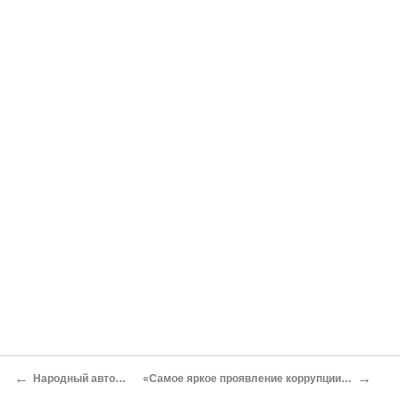
←
→
Народный автомобиль
«Самое яркое проявление коррупции в России»