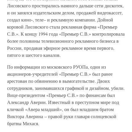
Лисовского простирались намного дальше сети дискотек,
и он занялся издательским делом, продажей видеокассет,
создал кино-, теле– и рекламную компании. Дойной
коровой Лисовского стала рекламная фирма «Премьер
С.В.». К концу 1994 года «Премьер С.В.» контролировала
более половины телевизионного рекламного бизнеса в
России, продавая эфирное рекламное время первого,
пятого и шестого каналов.
По информации из московского РУОПа, один из
акционеров-учредителей «Премьер С.В.» был ранее
арестован по обвинению в вымогательстве. Двоих
сотрудников, занимавшихся графикой и дизайном, убили.
Вице-президентом «Премьер С.В.» по финансам был
Александр Аверин. Известный в преступном мире под
кличкой «Авера младший», он был младшим братом
Виктора Аверина – правой руки главаря солнцевской
братвы Михася.