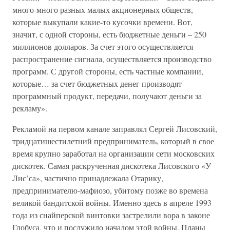
много-много разных малых акционерных обществ,
которые выкупали какие-то кусочки времени. Вот,
значит, с одной стороны, есть бюджетные деньги – 250
миллионов долларов. За счет этого осуществляется
распространение сигнала, осуществляется производство
программ. С другой стороны, есть частные компании,
которые… за счет бюджетных денег производят
программный продукт, передачи, получают деньги за
рекламу».
Рекламой на первом канале заправлял Сергей Лисовский,
три­дцатишестилетний предприниматель, который в свое
время крупно заработал на организации сети московских
дискотек. Самая раскрученная дискотека Лисовского «У
Лис’са», частично принадлежала Отарику,
предпринимателю-мафиозо, убитому позже во времена
великой бандитской войны. Именно здесь в апреле 1993
года из снайперской винтовки застрелили вора в законе
Глобуса, что и послужило началом этой войны. Планы