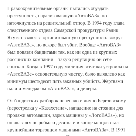
Правоохранительные органы пытались обуздать
преступность, парализовавшую «АвтоВАЗ», но
натолкнулись на решительный отпор. В 1994 году глава
следственного отдела Самарской прокуратуры Радик
Ягутян взялся за организованную преступность вокруг
«АвтоВАЗа», но вскоре был убит. Вообще «АвтоВАЗ»
был повязан бандитами так, как ни одна из крупных
российских компаний – такую репутацию он себе
снискал. Когда в 1997 году милиция все-таки устроила на
«АвтоВАЗе» основательную чистку, было выявлено как
минимум шестьдесят пять заказных убийств. Жертвами
пали и менеджеры «АвтоВАЗа», и дилеры.
От бандитских разборок перепало и лично Березовскому
(перестрелка у «Казахстана», нападение на стоянки для
продажи автомашин, взрыв машины у «ЛогоВАЗа»), но
он оказался не робкого десятка и в конце концов стал
крупнейшим торговцем машинами «АвтоВАЗа». В 1991