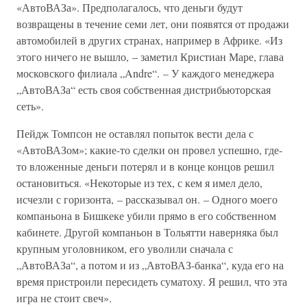
«АвтоВАЗа». Предполагалось, что деньги будут
возвращены в течение семи лет, они появятся от продажи
автомобилей в других странах, например в Африке. «Из
этого ничего не вышло, – заметил Кристиан Маре, глава
московского филиала „Andre“. – У каждого менеджера
„АвтоВАЗа“ есть своя собственная дистрибьюторская
сеть».
Пейдж Томпсон не оставлял попыток вести дела с
«АвтоВАЗом»; какие-то сделки он провел успешно, где-
то вложенные деньги потерял и в конце концов решил
остановиться. «Некоторые из тех, с кем я имел дело,
исчезли с горизонта, – рассказывал он. – Одного моего
компаньона в Бишкеке убили прямо в его собственном
кабинете. Другой компаньон в Тольятти наверняка был
крупным уголовником, его уволили сначала с
„АвтоВАЗа“, а потом и из „АвтоВАЗ-банка“, куда его на
время пристроили пересидеть суматоху. Я решил, что эта
игра не стоит свеч».