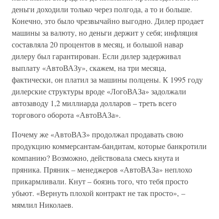
деньги доходили только через полгода, а то и больше.
Конечно, это было чрезвычайно выгодно. Дилер продает
машины за валюту, но деньги держит у себя; инфляция
составляла 20 процентов в месяц, и большой навар
дилеру был гарантирован. Если дилер задерживал
выплату «АвтоВАЗу», скажем, на три месяца,
фактически, он платил за машины полцены. К 1995 году
дилерские структуры вроде «ЛогоВАЗа» задолжали
автозаводу 1,2 миллиарда долларов – треть всего
торгового оборота «АвтоВАЗа».
Почему же «АвтоВАЗ» продолжал продавать свою
продукцию коммерсантам-бандитам, которые банкротили
компанию? Возможно, действовала смесь кнута и
пряника. Пряник – мене­джеров «АвтоВАЗа» неплохо
прикармливали. Кнут – боязнь того, что тебя просто
убьют. «Вернуть плохой контракт не так просто», –
мямлил Николаев.