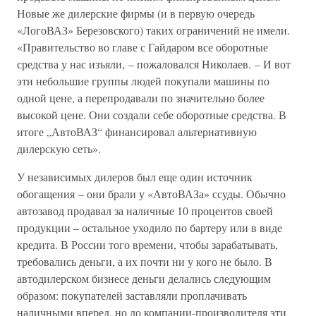
Новые же дилерские фирмы (и в первую очередь
«ЛогоВАЗ» Березовского) таких ограничений не имели.
«Правительство во главе с Гайдаром все оборотные
средства у нас изъяли, – пожаловался Николаев. – И вот
эти небольшие группы людей покупали машины по
одной цене, а перепродавали по значительно более
высокой цене. Они создали себе оборотные средства. В
итоге „АвтоВАЗ“ финансировал альтернативную
дилерскую сеть».
У независимых дилеров был еще один источник
обогащения – они брали у «АвтоВАЗа» ссуды. Обычно
автозавод продавал за наличные 10 процентов cвоей
продукции – остальное уходило по бартеру или в виде
кредита. В России того времени, чтобы зарабатывать,
требовались деньги, а их почти ни у кого не было. В
автодилерском бизнесе деньги делались следующим
образом: покупателей заставляли проплачивать
наличными вперед, но до компании-производителя эти