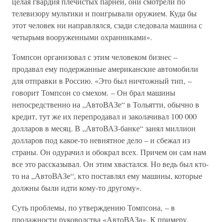
целая гвардия плечистых парней, они смотрели по
телевизору мультики и поигрывали оружием. Куда бы
этот человек ни направлялся, сзади следовала машина с
четырьмя во­оруженными охранниками».
Томпсон организовал с этим человеком бизнес –
продавал ему подержанные американские автомобили
для отправки в Россию. «Это был ничтожный тип, –
говорит Томпсон со смехом. – Он брал машины
непосредственно на „АвтоВАЗе“ в Тольятти, обычно в
кредит, тут же их перепродавал и заколачивал 100 000
долларов в месяц. В „АвтоВАЗ-банке“ занял миллион
долларов под какое-то невнятное дело – и сбежал из
страны. Он одурачил и обокрал всех. Причем он сам нам
все это рассказывал. Он этим хвастался. Но ведь был кто-
то на „АвтоВАЗе“, кто поставлял ему машины, которые
должны были идти кому-то другому».
Суть проблемы, по утверждению Томпсона, – в
продажности руководства «АвтоВАЗа». К примеру,