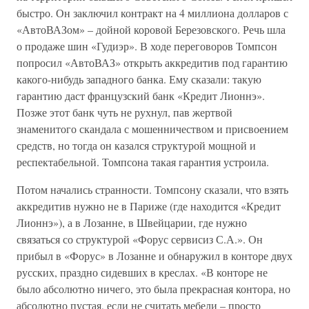
быстро. Он заключил контракт на 4 миллиона долларов с
«АвтоВАЗом» – дойной коровой Березовского. Речь шла
о продаже шин «Гудиэр». В ходе переговоров Томпсон
попросил «АвтоВАЗ» открыть ак­кредитив под гарантию
какого-нибудь западного банка. Ему сказали: такую
гарантию даст французский банк «Кредит Лионнэ».
Позже этот банк чуть не рухнул, пав жертвой
знаменитого скандала с мошенничеством и присвоением
средств, но тогда он казался структурой мощной и
респектабельной. Томпсона такая гарантия устроила.
Потом начались странности. Томпсону сказали, что взять
аккредитив нужно не в Париже (где находится «Кредит
Лионнэ»), а в Лозанне, в Швейцарии, где нужно
связаться со структурой «Форус сервисиз С.А.». Он
прибыл в «Форус» в Лозанне и обнаружил в конторе двух
русских, праздно сидевших в креслах. «В конторе не
было абсолютно ничего, это была прекрасная контора, но
абсолютно пустая, если не считать мебели – просто