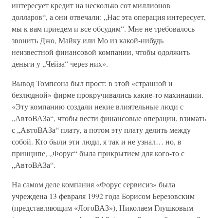
интересует кредит на несколько сот миллионов
долларов“, а они отвечали: „Нас эта операция интересует,
мы к вам приедем и все обсудим“. Мне не требовалось
звонить Джо, Майку или Мо из какой-нибудь
неизвестной финансовой компании, чтобы одолжить
деньги у „Чейза“ через них».
Вывод Томпсона был прост: в этой «странной и
безлюдной» фирме прокручивались какие-то махинации.
«Эту компанию создали некие влиятельные люди с
„АвтоВАЗа“, чтобы вести финансовые операции, взимать
с „АвтоВАЗа“ плату, а потом эту плату делить между
собой. Кто были эти люди, я так и не узнал… но, в
принципе, „Форус“ была прикрытием для кого-то с
„АвтоВАЗа“.
На самом деле компания «Форус сервисиз» была
учреждена 13 февраля 1992 года Борисом Березовским
(представляющим «ЛогоВАЗ»), Николаем Глушковым