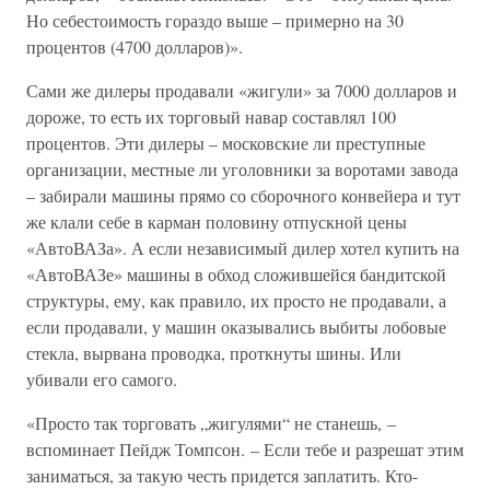
Но себестоимость гораздо выше – примерно на 30
процентов (4700 долларов)».
Сами же дилеры продавали «жигули» за 7000 долларов и
дороже, то есть их торговый навар составлял 100
процентов. Эти дилеры – московские ли преступные
организации, местные ли уголовники за воротами завода
– забирали машины прямо со сборочного конвейера и тут
же клали себе в карман половину отпуск­ной цены
«АвтоВАЗа». А если независимый дилер хотел купить на
«АвтоВАЗе» машины в обход сложившейся бандитской
структуры, ему, как правило, их просто не продавали, а
если продавали, у машин оказывались выбиты лобовые
стекла, вырвана проводка, проткнуты шины. Или
убивали его самого.
«Просто так торговать „жигулями“ не станешь, –
вспоминает Пейдж Томпсон. – Если тебе и разрешат этим
заниматься, за такую честь придется заплатить. Кто-