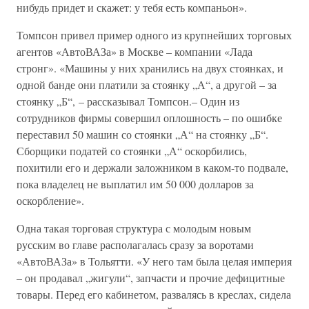
нибудь придет и скажет: у тебя есть компаньон».
Томпсон привел пример одного из крупнейших торговых
агентов «АвтоВАЗа» в Москве – компании «Лада
стронг». «Машины у них хранились на двух стоянках, и
одной банде они платили за стоянку „А“, а другой – за
стоянку „Б“, – рассказывал Томпсон.– Один из
сотрудников фирмы совершил оплошность – по ошибке
переставил 50 машин со стоянки „А“ на стоянку „Б“.
Сборщики податей со стоянки „А“ оскорбились,
похитили его и держали заложником в каком-то подвале,
пока владелец не выплатил им 50 000 долларов за
оскорбление».
Одна такая торговая структура с молодым новым
русским во главе располагалась сразу за воротами
«АвтоВАЗа» в Тольятти. «У него там была целая империя
– он продавал „жигули“, запчасти и прочие дефицитные
товары. Перед его кабинетом, развалясь в креслах, сидела