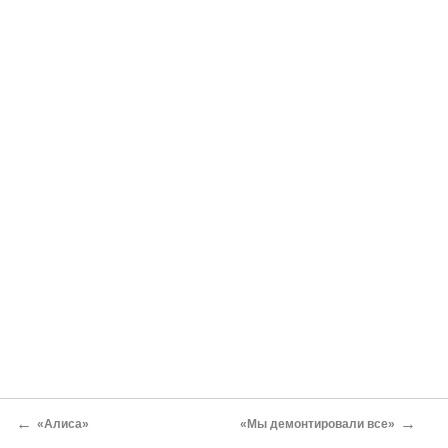
←
→
«Алиса»
«Мы демонтировали все»