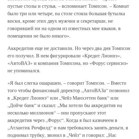
пустые столы и стулья, – вспоминает Томпсон. – Комнат
было три или четыре, на столе стояла большая бутылка
виски, кроме этих двух мужчин и секретарши, не
говорившей ни на одном из известных мне языков, в
помещении не было никого».
Аккредитив еще не доставили. Но через два дня Томпсон
его получил. В нем фигурировали «Кредит Лионнэ»,
«АвтоВАЗ» и компания Томпсона, но «Форус сервисиз»
не упоминался.
«Я был слегка ошарашен, – говорит Томпсон. – Вместо
того чтобы финансовый директор „АвтоВАЗа“ позвонил
в „Кредит Лионнэ“ или „Чейз Манхэттен банк“ или
„Дойче банк“ и сказал: „Мы хотели бы аккредитив на
несколько миллионов“ – они пропускают этот
аккредитив через „Форус“. Когда я был казначеем в
„Атлантик Ричфилд“ и нам требовалось занять деньги, я
поднимал трубку, звонил в „Чейз“ и говорил: „Нас