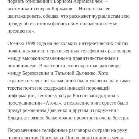
порвать отношения с Борисом Абрамовичем, –
вспоминает генерал Коржаков. – Но он начал ее
шантажировать, обещая, что расскажет журналистам всю
правду об истинном финансовом положении семьи
президента».
Осенью 1998 года на нескольких интернетовских сайтах
появились записи перехваченных телефонных разговоров
между высокопоставленными правительственными
чиновниками. В частности, многократные разговоры
между Березовским и Татьяной Дьяченко. Хотя
странички через несколько дней были удалены, да и сами
тексты почти не содержали никакой порочащей
информации, Генпрокуратура России заподозрила в
прослушивании «Атолл», а появление в интернете было
предупреждением Дьяченко и другим из окружения
Ельцина: грязное белье можно проветрить очень быстро.
Перехваченные телефонные разговоры сыграли на руку
правительству Примакова. Оно решило принять меры