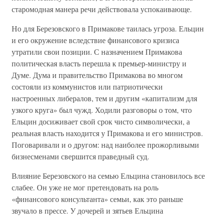
старомодная манера речи действовала успокаивающе.
Но для Березовского в Примакове таилась угроза. Ельцин
и его окружение вследствие финансового кризиса
утратили свои позиции. С назначением Примакова
политическая власть перешла к премьер-министру и
Думе. Дума и правительство Примакова во многом
состояли из коммунистов или патриотически
настроенных либералов, тем и другим «капитализм для
узкого круга» был чужд. Ходили разговоры о том, что
Ельцин досиживает свой срок чисто символически, а
реальная власть находится у Примакова и его министров.
Поговаривали и о другом: над наиболее прожорливыми
бизнесменами свершится праведный суд.
Влияние Березовского на семью Ельцина становилось все
слабее. Он уже не мог претендовать на роль
«финансового консультанта» семьи, как это раньше
звучало в прессе. У дочерей и зятьев Ельцина